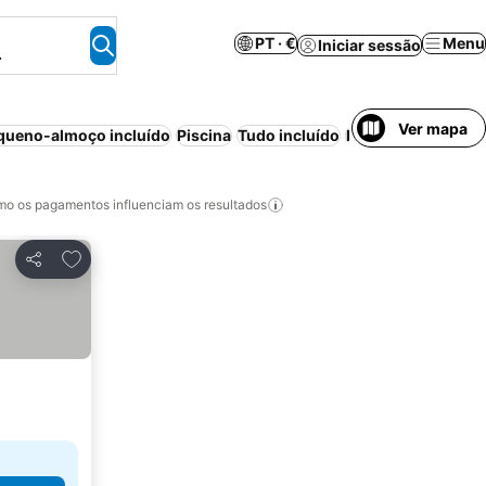
PT · €
Menu
Iniciar sessão
.
Ver mapa
queno-almoço incluído
Piscina
Tudo incluído
Estacionamento
P
o os pagamentos influenciam os resultados
Adicionar aos favoritos
Partilhar