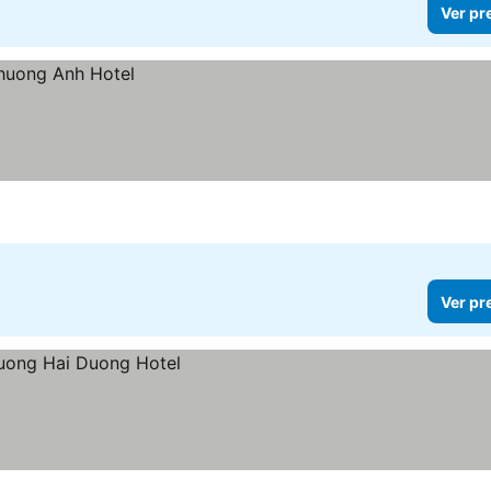
Ver pr
Ver pr