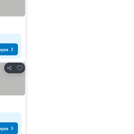
eços
Adicionar aos favoritos
Partilhar
eços