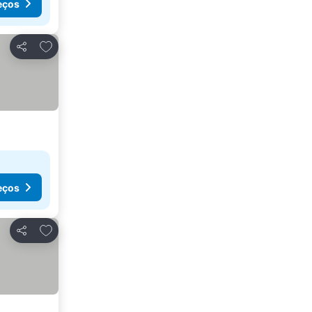
eços
Adicionar aos favoritos
Partilhar
eços
Adicionar aos favoritos
Partilhar