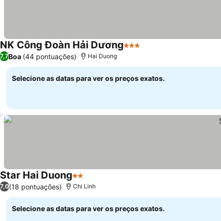
NK Công Đoàn Hải Dương
3 Estrelas
Boa
(44 pontuações)
7,7
Hai Duong
Selecione as datas para ver os preços exatos.
Star Hai Duong
2 Estrelas
(18 pontuações)
7,0
Chi Linh
Selecione as datas para ver os preços exatos.