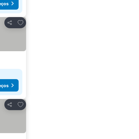
eços
Adicionar aos favoritos
Partilhar
eços
Adicionar aos favoritos
Partilhar