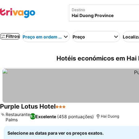
Destino
Filtros
Preço em ordem crescente
Preço
Localiz
Hotéis económicos em Hai 
Purple Lotus Hotel
3 Estrelas
Restaurante
Excelente
(458 pontuações)
9,1
Hai Duong
Palms
Selecione as datas para ver os preços exatos.