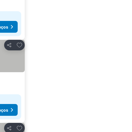
eços
Adicionar aos favoritos
Partilhar
eços
Adicionar aos favoritos
Partilhar