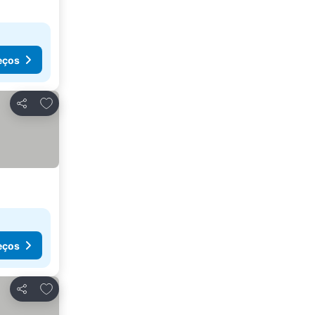
eços
Adicionar aos favoritos
Partilhar
eços
Adicionar aos favoritos
Partilhar