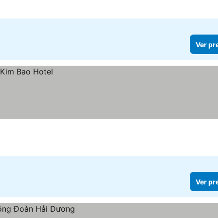
Ver pr
Ver pr