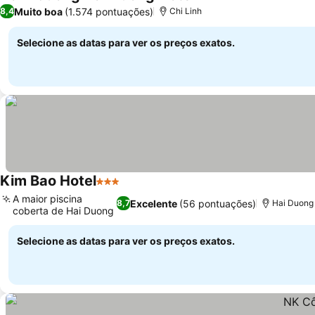
4 Estrelas
Muito boa
(1.574 pontuações)
8,4
Chi Linh
Selecione as datas para ver os preços exatos.
Kim Bao Hotel
3 Estrelas
A maior piscina
Excelente
(56 pontuações)
8,7
Hai Duong
coberta de Hai Duong
Selecione as datas para ver os preços exatos.