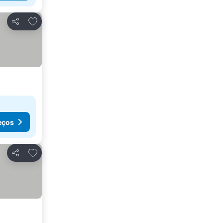
Adicionar aos favoritos
Partilhar
eços
Adicionar aos favoritos
Partilhar