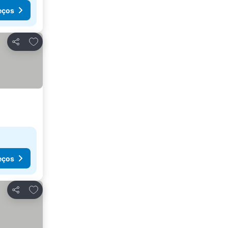
eços
Adicionar aos favoritos
Partilhar
eços
Adicionar aos favoritos
Partilhar