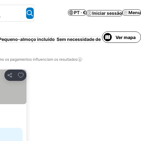
PT · €
Menu
Iniciar sessão
.
Ver mapa
Pequeno-almoço incluído
Sem necessidade de pré-pagamento
A
o os pagamentos influenciam os resultados
Adicionar aos favoritos
Partilhar