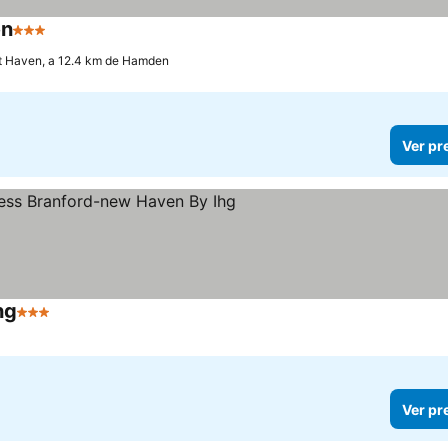
en
3 Estrelas
t Haven, a 12.4 km de Hamden
Ver pr
hg
3 Estrelas
Ver pr