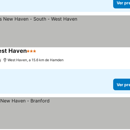
Ver pr
est Haven
3 Estrelas
)
West Haven, a 15.6 km de Hamden
Ver pr