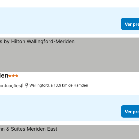
Ver pr
den
3 Estrelas
pontuações)
Wallingford, a 13.9 km de Hamden
Ver pr