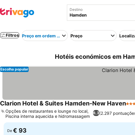
Destino
Filtros
Preço em ordem crescente
Preço
Localiz
Hotéis económicos em Ham
Escolha popular
Clarion Hotel & Suites Hamden-New Haven
3 Es
Opções de restaurantes e lounge no local,
(2.297 pontuaçõe
6,3
Piscina interna aquecida e hidromassagem
€ 93
De