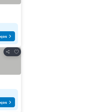
eços
Adicionar aos favoritos
Partilhar
eços