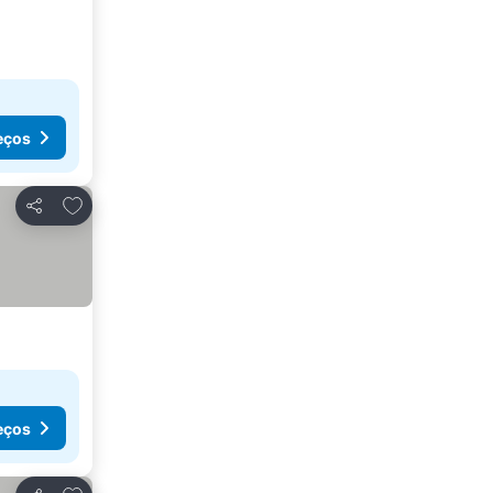
eços
Adicionar aos favoritos
Partilhar
eços