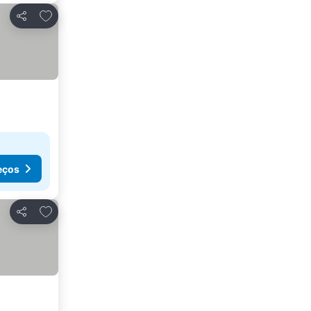
Adicionar aos favoritos
Partilhar
eços
Adicionar aos favoritos
Partilhar