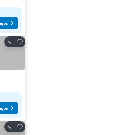
eços
Adicionar aos favoritos
Partilhar
eços
Adicionar aos favoritos
Partilhar