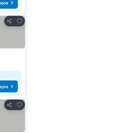
eços
Adicionar aos favoritos
Partilhar
eços
Adicionar aos favoritos
Partilhar