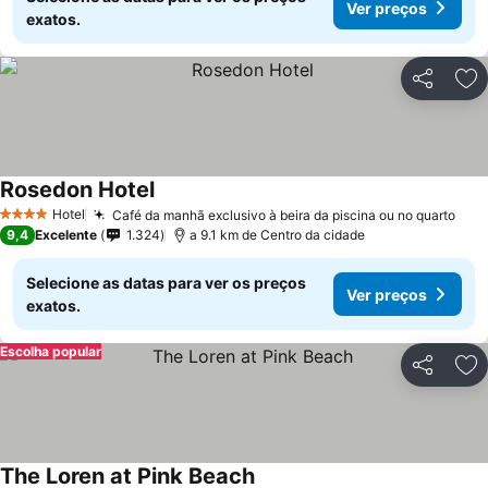
Ver preços
exatos.
Partilhar
Ad
Rosedon Hotel
Ver preços
Hotel
Café da manhã exclusivo à beira da piscina ou no quarto
Ver
4 Estrelas
9,4
Excelente
1.324
a 9.1 km de Centro da cidade
Selecione as datas para ver os preços
Ver preços
exatos.
Escolha popular
Partilhar
Ad
The Loren at Pink Beach