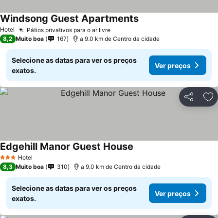
Windsong Guest Apartments
Ver preços
Hotel
Pátios privativos para o ar livre
Ver preços
8,2
Muito boa
167
a 9.0 km de Centro da cidade
Selecione as datas para ver os preços
Ver preços
exatos.
Partilhar
Ad
Edgehill Manor Guest House
Ver preços
Hotel
3 Estrelas
8,3
Muito boa
310
a 9.0 km de Centro da cidade
Selecione as datas para ver os preços
Ver preços
exatos.