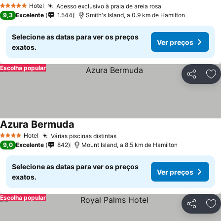
Ver preços
Hotel
Acesso exclusivo à praia de areia rosa
Ver preços
5 Estrelas
9,3
Excelente
1.544
Smith's Island, a 0.9 km de Hamilton
Selecione as datas para ver os preços
Ver preços
exatos.
Escolha popular
Partilhar
Ad
Azura Bermuda
Ver preços
Hotel
Várias piscinas distintas
Ver preços
4 Estrelas
9,0
Excelente
842
Mount Island, a 8.5 km de Hamilton
Selecione as datas para ver os preços
Ver preços
exatos.
Escolha popular
Partilhar
Ad