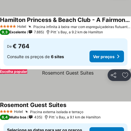
Hamilton Princess & Beach Club - A Fairmont Managed Hotel
Ver preços
Hotel
Piscina infinita à beira-mar com espreguiçadeiras flutuantes
5 Estrelas
9,3
Excelente
7.885
Pitt´s Bay, a 9.2 km de Hamilton
€ 764
De
Consulte os preços de
6 sites
Ver preços
Escolha popular
Partilhar
Ad
Rosemont Guest Suites
Ver preços
Hotel
Piscina externa isolada e terraço
Ver preços
4 Estrelas
8,4
Muito boa
435
Pitt´s Bay, a 9.1 km de Hamilton
Selecione as datas para ver os preços