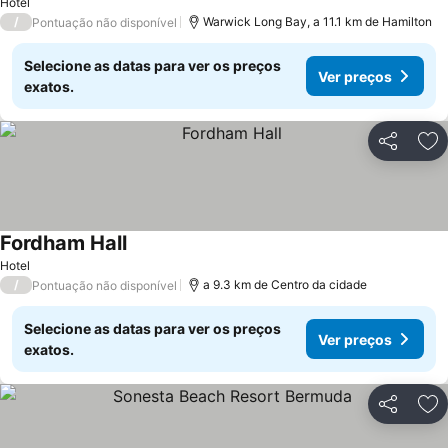
Hotel
/
Warwick Long Bay, a 11.1 km de Hamilton
Pontuação não disponível
Selecione as datas para ver os preços
Ver preços
exatos.
Partilhar
Ad
Fordham Hall
Ver preços
Hotel
/
a 9.3 km de Centro da cidade
Pontuação não disponível
Selecione as datas para ver os preços
Ver preços
exatos.
Partilhar
Ad