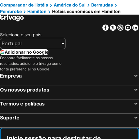
Comparador de Hotéis
América do Sul
Bermudas
Pembroke
Hamilton
Hotéis económicos em Hamilton
Facebook
Twitter
Insta
Yo
Selecione o seu país
Adicionar no Google
Encontre facilmente os nossos
resultados: adicione o trivago como
fonte preferencial no Google.
Empresa
Os nossos produtos
Termos e políticas
Suporte
Inicie sessão para desfrutar de