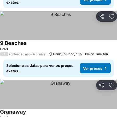
exatos.
Partilhar
Ad
9 Beaches
Ver preços
Hotel
/
Daniel´s Head, a 15.9 km de Hamilton
Pontuação não disponível
Selecione as datas para ver os preços
Ver preços
exatos.
Partilhar
Ad
Granaway
Ver preços