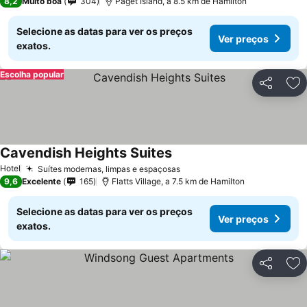
8,2
Muito boa
304
Paget Island, a 8.5 km de Hamilton
Selecione as datas para ver os preços
Ver preços
exatos.
Escolha popular
Partilhar
Ad
Cavendish Heights Suites
Ver preços
Hotel
Suítes modernas, limpas e espaçosas
Ver preços
9,6
Excelente
165
Flatts Village, a 7.5 km de Hamilton
Selecione as datas para ver os preços
Ver preços
exatos.
Partilhar
Ad