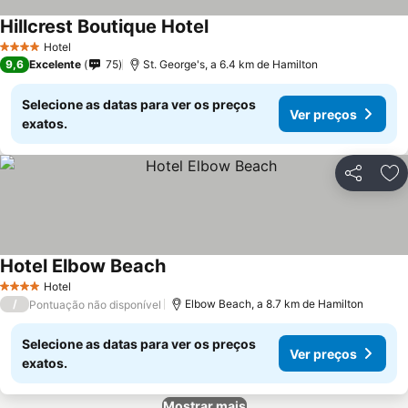
Hillcrest Boutique Hotel
Ver preços
Hotel
4 Estrelas
9,6
Excelente
75
St. George's, a 6.4 km de Hamilton
Selecione as datas para ver os preços
Ver preços
exatos.
Partilhar
Ad
Hotel Elbow Beach
Ver preços
Hotel
4 Estrelas
/
Elbow Beach, a 8.7 km de Hamilton
Pontuação não disponível
Selecione as datas para ver os preços
Ver preços
exatos.
Mostrar mais