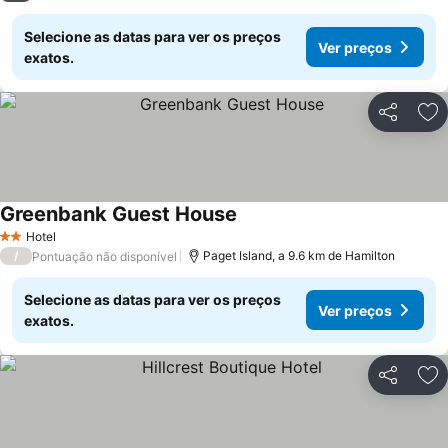
Selecione as datas para ver os preços
Ver preços
exatos.
Partilhar
Ad
Greenbank Guest House
Ver preços
Hotel
2 Estrelas
/
Paget Island, a 9.6 km de Hamilton
Pontuação não disponível
Selecione as datas para ver os preços
Ver preços
exatos.
Partilhar
Ad