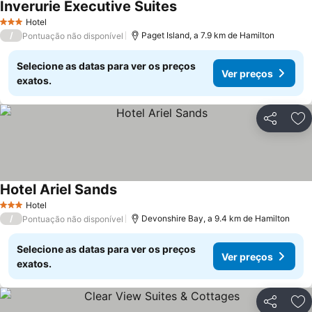
Inverurie Executive Suites
Ver preços
Hotel
3 Estrelas
/
Paget Island, a 7.9 km de Hamilton
Pontuação não disponível
Selecione as datas para ver os preços
Ver preços
exatos.
Partilhar
Ad
Hotel Ariel Sands
Ver preços
Hotel
3 Estrelas
/
Devonshire Bay, a 9.4 km de Hamilton
Pontuação não disponível
Selecione as datas para ver os preços
Ver preços
exatos.
Partilhar
Ad