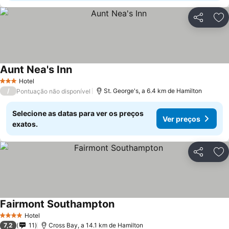
Partilhar
Ad
Aunt Nea's Inn
Ver preços
Hotel
3 Estrelas
/
St. George's, a 6.4 km de Hamilton
Pontuação não disponível
Selecione as datas para ver os preços
Ver preços
exatos.
Partilhar
Ad
Fairmont Southampton
Ver preços
Hotel
4 Estrelas
7,2
11
Cross Bay, a 14.1 km de Hamilton