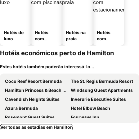
Hotéis de
Hotéis
Hotéis na
Hotéis
luxo
com
praia
com
piscinas
estaciona
mento
Hotéis económicos perto de Hamilton
Estes hotéis também poderão interessá-lo...
Coco Reef Resort Bermuda
The St. Regis Bermuda Resort
Hamilton Princess & Beach Club - A Fairmont Managed Hotel
Windsong Guest Apartments
Cavendish Heights Suites
Inverurie Executive Suites
Azura Bermuda
Hotel Elbow Beach
Rosemont Guest Suites
Fourways Inn
Greenbank Guest House
Fairmont Southampton
Ver todas as estadias em Hamilton