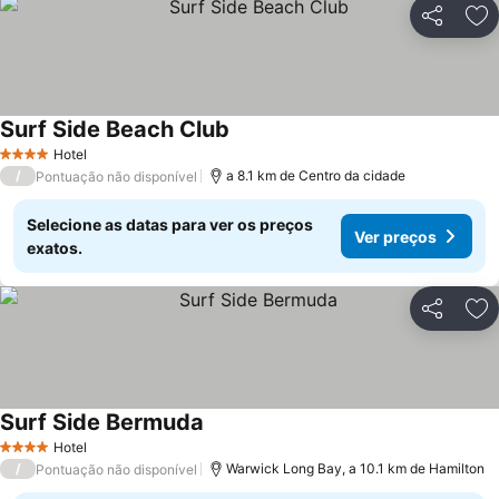
Partilhar
Ad
Surf Side Beach Club
Ver preços
Hotel
4 Estrelas
/
a 8.1 km de Centro da cidade
Pontuação não disponível
Selecione as datas para ver os preços
Ver preços
exatos.
Partilhar
Ad
Surf Side Bermuda
Ver preços
Hotel
4 Estrelas
/
Warwick Long Bay, a 10.1 km de Hamilton
Pontuação não disponível