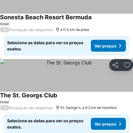
Sonesta Beach Resort Bermuda
Ver preços
Hotel
/
a 0.3 km da praia
Pontuação não disponível
Selecione as datas para ver os preços
Ver preços
exatos.
Partilhar
Ad
The St. Georgs Club
Ver preços
Hotel
/
St. George's, a 6.2 km de Hamilton
Pontuação não disponível
Selecione as datas para ver os preços
Ver preços
exatos.