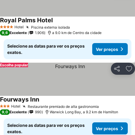
Royal Palms Hotel
Ver preços
Hotel
Piscina externa isolada
Ver preços
4 Estrelas
9,6
Excelente
1.906
a 9.0 km de Centro da cidade
Selecione as datas para ver os preços
Ver preços
exatos.
Escolha popular
Partilhar
Ad
Fourways Inn
Ver preços
Hotel
Restaurante premiado de alta gastronomia
Ver preços
3 Estrelas
9,0
Excelente
990
Warwick Long Bay, a 9.2 km de Hamilton
Selecione as datas para ver os preços
Ver preços
exatos.