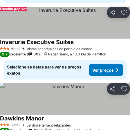
Escolha popular
Partilhar
Ad
Inverurie Executive Suites
Ver preços
Hotel
Vistas panorâmicas do porto e da cidade
Ver preços
3 Estrelas
9,7
Excelente
309
Paget Island, a 10.0 km de Hamilton
Selecione as datas para ver os preços
Ver preços
exatos.
Partilhar
Ad
Dawkins Manor
Ver preços
Hotel
Jardim e terraço relaxantes
Ver preços
3 Estrelas