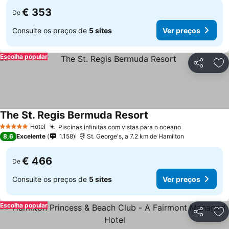
€ 353
De
Consulte os preços de
5 sites
Ver preços
Escolha popular
Partilhar
Ad
The St. Regis Bermuda Resort
Ver preços
Hotel
Piscinas infinitas com vistas para o oceano
Ver preços
5 Estrelas
8,6
Excelente
1.158
St. George's, a 7.2 km de Hamilton
€ 466
De
Consulte os preços de
5 sites
Ver preços
Escolha popular
Partilhar
Ad