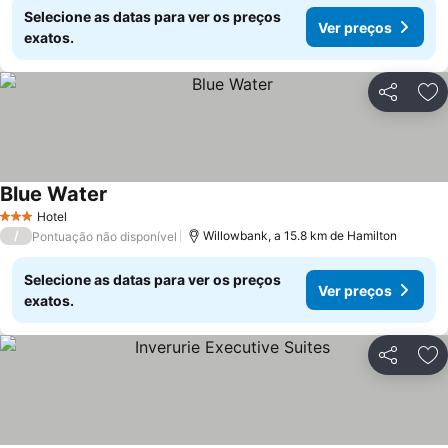
Selecione as datas para ver os preços
Ver preços
exatos.
Partilhar
Ad
Blue Water
Ver preços
Hotel
3 Estrelas
/
Willowbank, a 15.8 km de Hamilton
Pontuação não disponível
Selecione as datas para ver os preços
Ver preços
exatos.
Partilhar
Ad