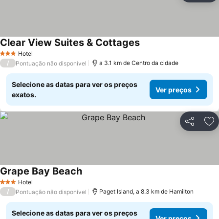
Clear View Suites & Cottages
Ver preços
Hotel
3 Estrelas
/
a 3.1 km de Centro da cidade
Pontuação não disponível
Selecione as datas para ver os preços
Ver preços
exatos.
Partilhar
Ad
Grape Bay Beach
Ver preços
Hotel
3 Estrelas
/
Paget Island, a 8.3 km de Hamilton
Pontuação não disponível
Selecione as datas para ver os preços
Ver preços