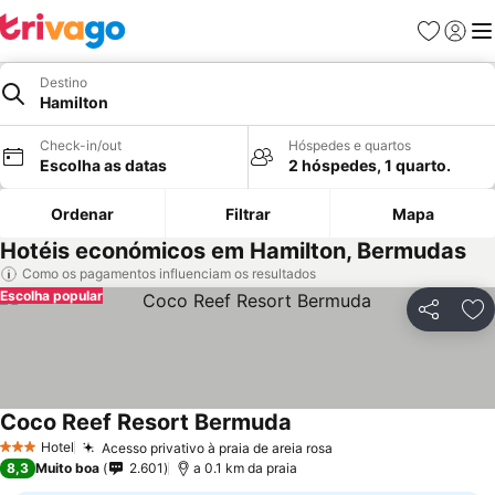
Favoritos
Iniciar
Me
Destino
Hamilton
Check-in/out
Hóspedes e quartos
Escolha as datas
2 hóspedes, 1 quarto.
Ordenar
Filtrar
Mapa
Hotéis económicos em Hamilton, Bermudas
Como os pagamentos influenciam os resultados
Escolha popular
Partilhar
Ad
Coco Reef Resort Bermuda
Ver preços
Hotel
Acesso privativo à praia de areia rosa
Ver preços
3 Estrelas
8,3
Muito boa
2.601
a 0.1 km da praia