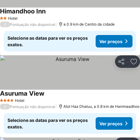
Himandhoo Inn
Ver preços
Hotel
2 Estrelas
/
a 0.9 km de Centro da cidade
Pontuação não disponível
Selecione as datas para ver os preços
Ver preços
exatos.
Partilhar
Ad
Asuruma View
Ver preços
Hotel
4 Estrelas
/
Atol Haa Dhaluu, a 0.8 km de Hanimaadhoo
Pontuação não disponível
Selecione as datas para ver os preços
Ver preços
exatos.