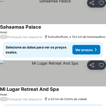
Partilhar
Ad
Sahaamaa Palace
Ver preços
Hotel
/
Kulhudhuffushi, a 19.0 km de Hanimaadhoo
Pontuação não disponível
Selecione as datas para ver os preços
Ver preços
exatos.
Partilhar
Ad
Mi Lugar Retreat And Spa
Ver preços
Hotel
/
a 9.0 km de Centro da cidade
Pontuação não disponível