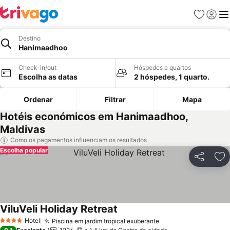
Favoritos
Iniciar
Me
Destino
Hanimaadhoo
Check-in/out
Hóspedes e quartos
Escolha as datas
2 hóspedes, 1 quarto.
Ordenar
Filtrar
Mapa
Hotéis económicos em Hanimaadhoo,
Maldivas
Como os pagamentos influenciam os resultados
Escolha popular
Partilhar
Ad
ViluVeli Holiday Retreat
Ver preços
Hotel
Piscina em jardim tropical exuberante
Ver preços
4 Estrelas