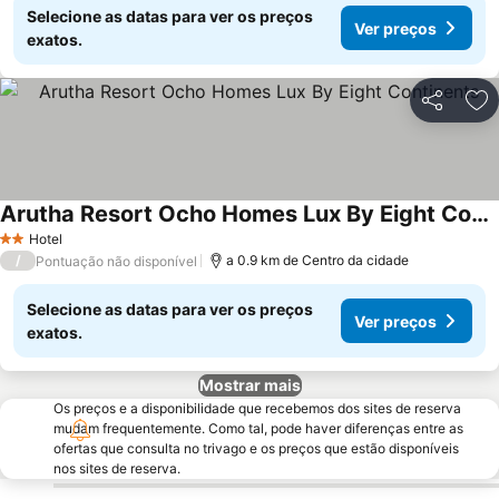
Selecione as datas para ver os preços
Ver preços
exatos.
Partilhar
Ad
Arutha Resort Ocho Homes Lux By Eight Continents
Ver preços
Hotel
2 Estrelas
/
a 0.9 km de Centro da cidade
Pontuação não disponível
Selecione as datas para ver os preços
Ver preços
exatos.
Mostrar mais
Os preços e a disponibilidade que recebemos dos sites de reserva
mudam frequentemente. Como tal, pode haver diferenças entre as
ofertas que consulta no trivago e os preços que estão disponíveis
nos sites de reserva.