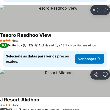
Partilhar
Ad
Tesoro Rasdhoo View
Ver preços
Hotel
4 Estrelas
8,1
Muito boa
12
Atol Haa Alifu, a 13.5 km de Hanimaadhoo
Selecione as datas para ver os preços
Ver preços
exatos.
Partilhar
Ad
J Resort Alidhoo
Ver preços
Hotel
4 Estrelas
7,3
6
Atol Haa Alifu, a 10.6 km de Hanimaadhoo