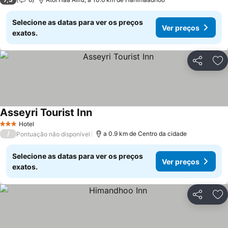
Selecione as datas para ver os preços
Ver preços
exatos.
Partilhar
Ad
Asseyri Tourist Inn
Ver preços
Hotel
3 Estrelas
/
a 0.9 km de Centro da cidade
Pontuação não disponível
Selecione as datas para ver os preços
Ver preços
exatos.
Partilhar
Ad