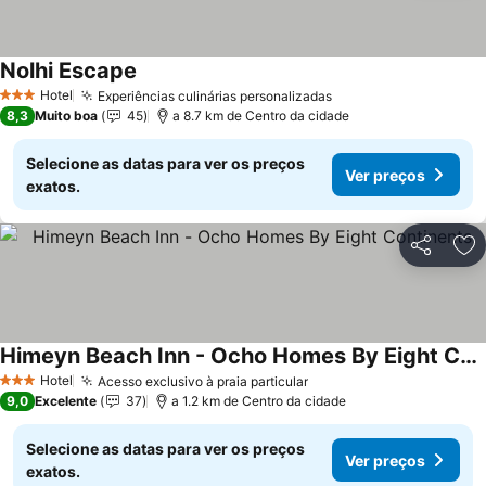
Nolhi Escape
Ver preços
Hotel
Experiências culinárias personalizadas
Ver preços
3 Estrelas
8,3
Muito boa
45
a 8.7 km de Centro da cidade
Selecione as datas para ver os preços
Ver preços
exatos.
Partilhar
Ad
Himeyn Beach Inn - Ocho Homes By Eight Continents
Ver preços
Hotel
Acesso exclusivo à praia particular
Ver preços
3 Estrelas
9,0
Excelente
37
a 1.2 km de Centro da cidade
Selecione as datas para ver os preços
Ver preços
exatos.