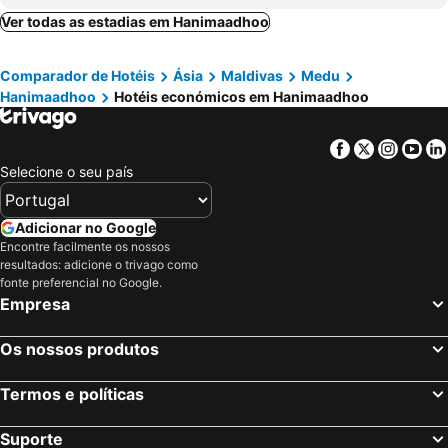
Ver todas as estadias em Hanimaadhoo
Comparador de Hotéis
Ásia
Maldivas
Medu
Hanimaadhoo
Hotéis económicos em Hanimaadhoo
Facebook
Twitter
Insta
Yo
Selecione o seu país
Adicionar no Google
Encontre facilmente os nossos
resultados: adicione o trivago como
fonte preferencial no Google.
Empresa
Os nossos produtos
Termos e políticas
Suporte