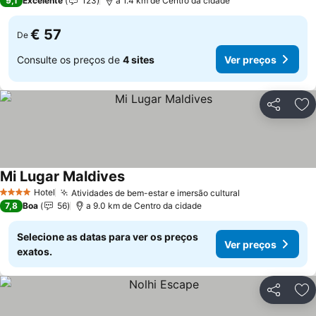
9,1
Excelente
123
a 1.4 km de Centro da cidade
€ 57
De
Consulte os preços de
4 sites
Ver preços
Partilhar
Ad
Mi Lugar Maldives
Ver preços
Hotel
Atividades de bem-estar e imersão cultural
Ver preços
4 Estrelas
7,8
Boa
56
a 9.0 km de Centro da cidade
Selecione as datas para ver os preços
Ver preços
exatos.
Partilhar
Ad