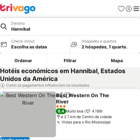
Favoritos
Iniciar
Me
Destino
Hannibal
Check-in/out
Hóspedes e quartos
Escolha as datas
2 hóspedes, 1 quarto.
Ordenar
Filtrar
Mapa
Hotéis económicos em Hannibal, Estados
Unidos da América
Como os pagamentos influenciam os resultados
Best Western On The
Partilhar
Adicionar aos favoritos
River
3 Estrelas
8,4
Muito boa
4.189
a 2.7 km de Centro da cidade
Vistas para o Rio Mississippi
Escolha popular