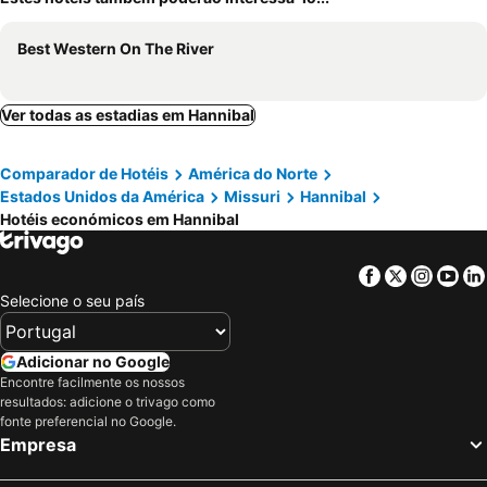
Best Western On The River
Ver todas as estadias em Hannibal
Comparador de Hotéis
América do Norte
Estados Unidos da América
Missuri
Hannibal
Hotéis económicos em Hannibal
Facebook
Twitter
Insta
Yo
Selecione o seu país
Adicionar no Google
Encontre facilmente os nossos
resultados: adicione o trivago como
fonte preferencial no Google.
Empresa