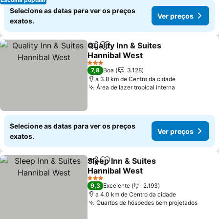
Selecione as datas para ver os preços
Ver preços
exatos.
Quality Inn & Suites
Partilhar
Adicionar aos favoritos
Hannibal West
3 Estrelas
7,8
Boa
3.128
a 3.8 km de Centro da cidade
Área de lazer tropical interna
Selecione as datas para ver os preços
Ver preços
exatos.
Sleep Inn & Suites
Partilhar
Adicionar aos favoritos
Hannibal West
3 Estrelas
9,3
Excelente
2.193
a 4.0 km de Centro da cidade
Quartos de hóspedes bem projetados