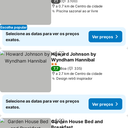
7,1
3.100
a 0.7 km de Centro da cidade
Piscina sazonal ao ar livre
Escolha popular
Selecione as datas para ver os preços
Ver preços
exatos.
Howard Johnson by
Partilhar
Adicionar aos favoritos
Wyndham Hannibal
2 Estrelas
7,7
Boa
335
a 2.7 km de Centro da cidade
Design retrô inspirador
Selecione as datas para ver os preços
Ver preços
exatos.
Garden House Bed and
Partilhar
Adicionar aos favoritos
Breakfast