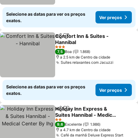
Selecione as datas para ver os preços
Ver preços
exatos.
Comfort Inn & Suites -
Partilhar
Adicionar aos favoritos
Hannibal
3 Estrelas
7,5
Boa
1.868
a 2.5 km de Centro da cidade
Suítes relaxantes com Jacuzzi
Selecione as datas para ver os preços
Ver preços
exatos.
Holiday Inn Express &
Partilhar
Adicionar aos favoritos
Suites Hannibal - Medical
Center By Ihg
2 Estrelas
9,6
Excelente
1.986
a 4.7 km de Centro da cidade
Café da manhã Deluxe Express Start