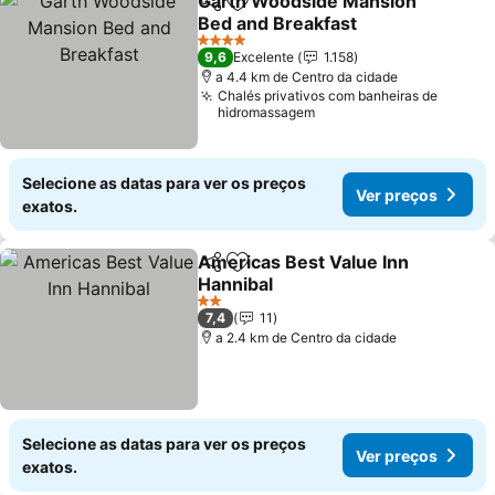
Garth Woodside Mansion
Partilhar
Adicionar aos favoritos
Bed and Breakfast
4 Estrelas
9,6
Excelente
1.158
a 4.4 km de Centro da cidade
Chalés privativos com banheiras de
hidromassagem
Selecione as datas para ver os preços
Ver preços
exatos.
Americas Best Value Inn
Partilhar
Adicionar aos favoritos
Hannibal
2 Estrelas
7,4
11
a 2.4 km de Centro da cidade
Selecione as datas para ver os preços
Ver preços
exatos.