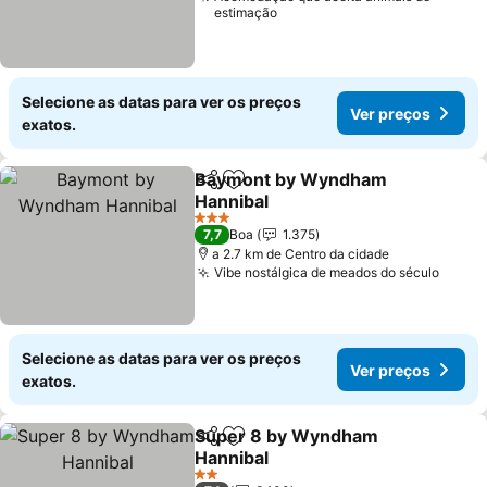
estimação
Selecione as datas para ver os preços
Ver preços
exatos.
Baymont by Wyndham
Partilhar
Adicionar aos favoritos
Hannibal
3 Estrelas
7,7
Boa
1.375
a 2.7 km de Centro da cidade
Vibe nostálgica de meados do século
Selecione as datas para ver os preços
Ver preços
exatos.
Super 8 by Wyndham
Partilhar
Adicionar aos favoritos
Hannibal
2 Estrelas