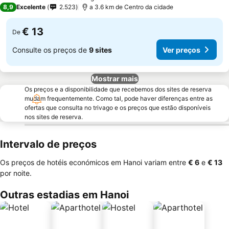
3 Estrelas
8,9
Excelente
2.523
a 3.6 km de Centro da cidade
€ 13
De
Consulte os preços de
9 sites
Ver preços
Mostrar mais
Os preços e a disponibilidade que recebemos dos sites de reserva
mudam frequentemente. Como tal, pode haver diferenças entre as
ofertas que consulta no trivago e os preços que estão disponíveis
nos sites de reserva.
Intervalo de preços
Os preços de hotéis económicos em Hanoi variam entre
‎€ 6
e
‎€ 13
por noite.
Outras estadias em Hanoi