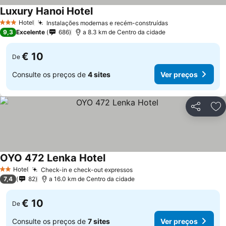
Luxury Hanoi Hotel
Ver preços
Hotel
Instalações modernas e recém-construídas
Ver preços
3 Estrelas
9,3
Excelente
686
a 8.3 km de Centro da cidade
€ 10
De
Consulte os preços de
4 sites
Ver preços
Partilhar
Ad
OYO 472 Lenka Hotel
Ver preços
Hotel
Check-in e check-out expressos
Ver preços
2 Estrelas
7,4
82
a 16.0 km de Centro da cidade
€ 10
De
Consulte os preços de
7 sites
Ver preços