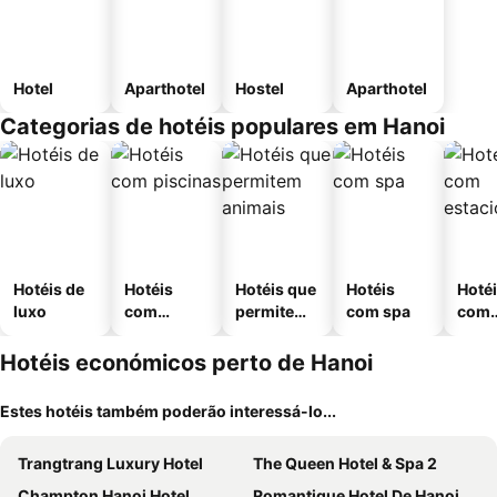
Hotel
Aparthotel
Hostel
Aparthotel
Categorias de hotéis populares em Hanoi
Hotéis de
Hotéis
Hotéis que
Hotéis
Hoté
luxo
com
permitem
com spa
com
piscinas
animais
esta
ment
Hotéis económicos perto de Hanoi
Estes hotéis também poderão interessá-lo...
Trangtrang Luxury Hotel
The Queen Hotel & Spa 2
Champton Hanoi Hotel
Romantique Hotel De Hanoi