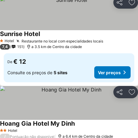
Partilhar
Ad
Sunrise Hotel
Ver preços
Hotel
Restaurante no local com especialidades locais
Ver preços
1 Estrelas
7,4
151
a 3.5 km de Centro da cidade
€ 12
De
Consulte os preços de
5 sites
Ver preços
Partilhar
Ad
Hoang Gia Hotel My Dinh
Ver preços
Hotel
2 Estrelas
/
a 6.4 km de Centro da cidade
Pontuação não disponível