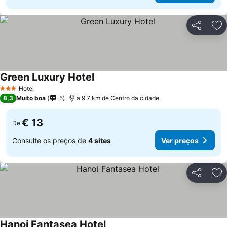
Partilhar
Ad
Green Luxury Hotel
Ver preços
Hotel
3 Estrelas
8,3
Muito boa
5
a 9.7 km de Centro da cidade
€ 13
De
Consulte os preços de
4 sites
Ver preços
Partilhar
Ad
Hanoi Fantasea Hotel