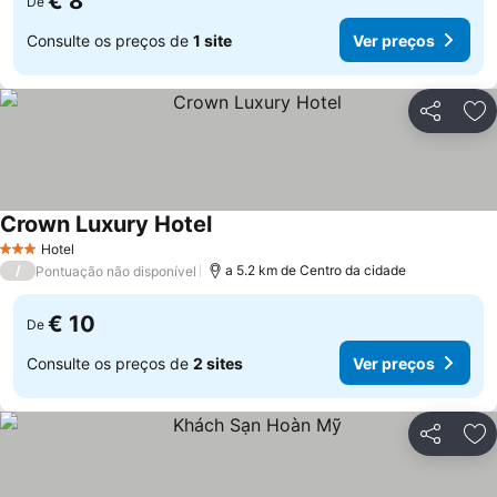
€ 8
De
Consulte os preços de
1 site
Ver preços
Partilhar
Ad
Crown Luxury Hotel
Ver preços
Hotel
3 Estrelas
/
a 5.2 km de Centro da cidade
Pontuação não disponível
€ 10
De
Consulte os preços de
2 sites
Ver preços
Partilhar
Ad