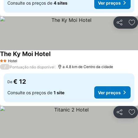
Consulte os preços de
4 sites
Ver preços
Partilhar
Ad
The Ky Moi Hotel
Ver preços
Hotel
2 Estrelas
/
a 4.8 km de Centro da cidade
Pontuação não disponível
€ 12
De
Consulte os preços de
1 site
Ver preços
Partilhar
Ad