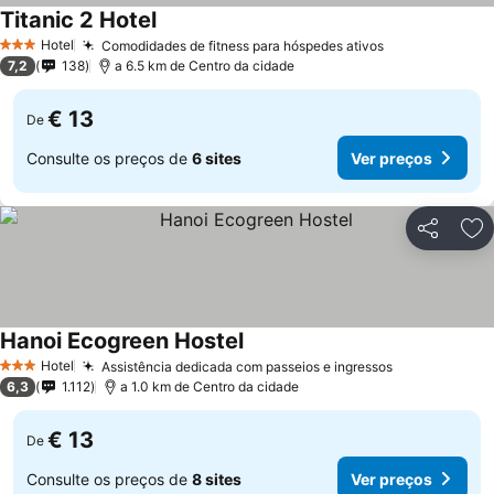
Titanic 2 Hotel
Ver preços
Hotel
Comodidades de fitness para hóspedes ativos
Ver preços
3 Estrelas
7,2
138
a 6.5 km de Centro da cidade
€ 13
De
Consulte os preços de
6 sites
Ver preços
Partilhar
Ad
Hanoi Ecogreen Hostel
Ver preços
Hotel
Assistência dedicada com passeios e ingressos
Ver preços
3 Estrelas
6,3
1.112
a 1.0 km de Centro da cidade
€ 13
De
Consulte os preços de
8 sites
Ver preços