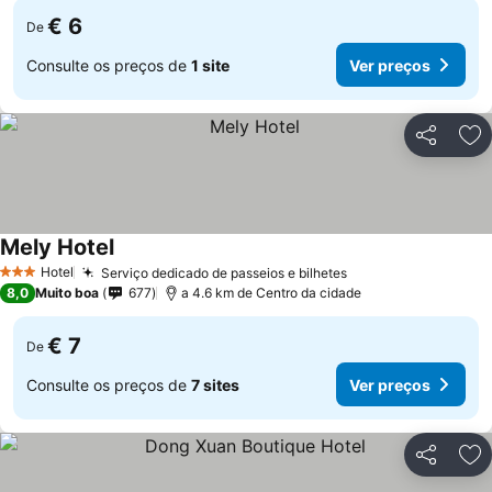
€ 6
De
Consulte os preços de
1 site
Ver preços
Partilhar
Ad
Mely Hotel
Ver preços
Hotel
Serviço dedicado de passeios e bilhetes
Ver preços
3 Estrelas
8,0
Muito boa
677
a 4.6 km de Centro da cidade
€ 7
De
Consulte os preços de
7 sites
Ver preços
Partilhar
Ad