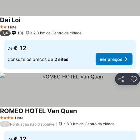
Dai Loi
Ver preços
Hotel
2 Estrelas
7,4
10
a 2.3 km de Centro da cidade
€ 12
De
Consulte os preços de
2 sites
Ver preços
Partilhar
Ad
ROMEO HOTEL Van Quan
Ver preços
Hotel
4 Estrelas
/
a 8.0 km de Centro da cidade
Pontuação não disponível
€ 12
De