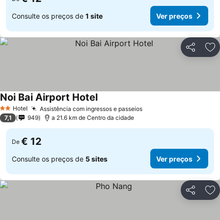
Consulte os preços de
1 site
Ver preços
Partilhar
Ad
Noi Bai Airport Hotel
Ver preços
Hotel
Assistência com ingressos e passeios
Ver preços
2 Estrelas
7,1
949
a 21.6 km de Centro da cidade
€ 12
De
Consulte os preços de
5 sites
Ver preços
Partilhar
Ad