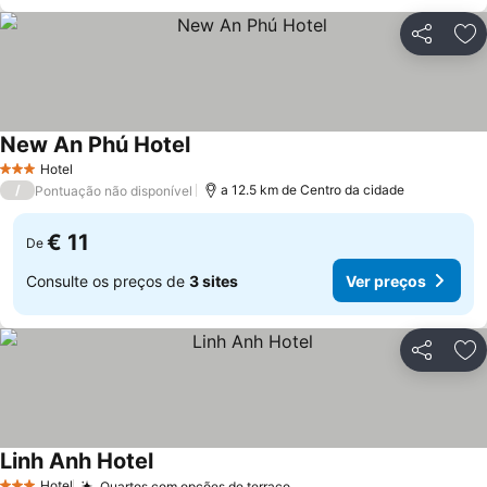
Partilhar
Ad
New An Phú Hotel
Ver preços
Hotel
3 Estrelas
/
a 12.5 km de Centro da cidade
Pontuação não disponível
€ 11
De
Consulte os preços de
3 sites
Ver preços
Partilhar
Ad
Linh Anh Hotel
Ver preços
Hotel
Quartos com opções de terraço