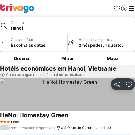
Favoritos
Iniciar
Me
Destino
Hanoi
Check-in/out
Hóspedes e quartos
Escolha as datas
2 hóspedes, 1 quarto.
Ordenar
Filtrar
Mapa
Hotéis económicos em Hanoi, Vietname
Como os pagamentos influenciam os resultados
Partilhar
Ad
HaNoi Homestay Green
Ver preços
Hotel
3 Estrelas
/
a 4.0 km de Centro da cidade
Pontuação não disponível