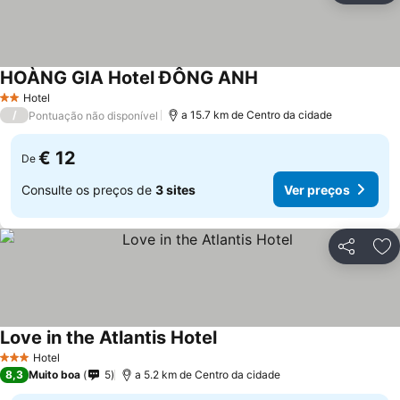
HOÀNG GIA Hotel ĐÔNG ANH
Ver preços
Hotel
2 Estrelas
/
a 15.7 km de Centro da cidade
Pontuação não disponível
€ 12
De
Consulte os preços de
3 sites
Ver preços
Partilhar
Ad
Love in the Atlantis Hotel
Ver preços
Hotel
3 Estrelas
8,3
Muito boa
5
a 5.2 km de Centro da cidade