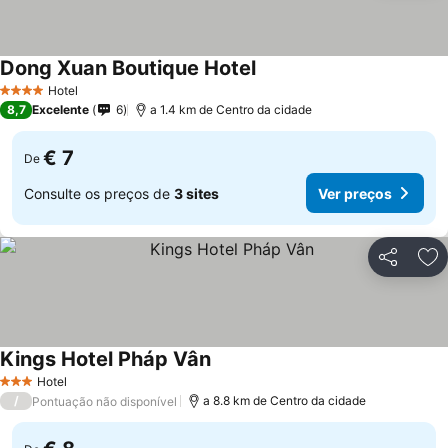
Dong Xuan Boutique Hotel
Ver preços
Hotel
4 Estrelas
8,7
Excelente
6
a 1.4 km de Centro da cidade
€ 7
De
Consulte os preços de
3 sites
Ver preços
Partilhar
Ad
Kings Hotel Pháp Vân
Ver preços
Hotel
3 Estrelas
/
a 8.8 km de Centro da cidade
Pontuação não disponível