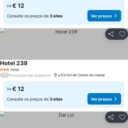
€ 12
De
Consulte os preços de
3 sites
Ver preços
Partilhar
Ad
Hotel 239
Ver preços
Hotel
3 Estrelas
/
a 6.0 km de Centro da cidade
Pontuação não disponível
€ 12
De
Consulte os preços de
3 sites
Ver preços
Partilhar
Ad