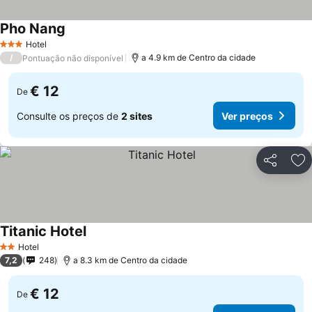
Pho Nang
Ver preços
Hotel
3 Estrelas
/
a 4.9 km de Centro da cidade
Pontuação não disponível
€ 12
De
Consulte os preços de
2 sites
Ver preços
Partilhar
Ad
Titanic Hotel
Ver preços
Hotel
2 Estrelas
7,2
248
a 8.3 km de Centro da cidade
€ 12
De