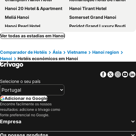
Hanoi 20 Hotel & Apartment
Hanoi Tirant Hotel
Meliá Hanoi
Somerset Grand Hanoi
Hanoi Pearl Hotel
Peridot Grand Luxury Boutique Hotel
GRAND HOTEL du LAC Hanoi
Grande Collection Hotel & Spa
Ver todas as estadias em Hanoi
Omina Boutique Hotel & Restaurant
La Siesta Classic Ma May
Comparador de Hotéis
Ásia
Vietname
Hanoi region
MAY DE VILLE Lakeside Hotel
Classyc Hotel
Hanoi
Hotéis económicos em Hanoi
Splendid Star Grand Hotel & Spa
Oriental Suites Hotel & Spa
Hanoi Aria Central Hotel & Spa
Intercontinental Hotels Hanoi Westlake By Ihg
Facebook
Twitter
Insta
Yo
Hanoi Center Silk Premium Hotel & Spa & Travel
Golden Rooster Hotel
Selecione o seu país
Flora Centre Hotel & Spa
Minerva Church Hotel
Meritel Hanoi
Rex Hanoi Hotel
Adicionar no Google
Encontre facilmente os nossos
HOTEL de LAGOM
Hanoi Bella Rosa Hotel & Travel
resultados: adicione o trivago como
Elite Central Hotel Hanoi
San Premium Hotel
fonte preferencial no Google.
Empresa
Eliana Premio Hanoi Hotel
Lsignature Hotel & Spa
Luxor Boutique Hotel
Hanoi Lakeside Premium Hotel
Os nossos produtos