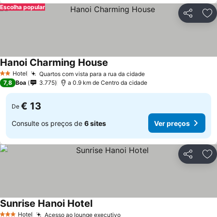
Escolha popular
Partilhar
Ad
Hanoi Charming House
Ver preços
Hotel
Quartos com vista para a rua da cidade
Ver preços
2 Estrelas
7,8
Boa
3.775
a 0.9 km de Centro da cidade
€ 13
De
Consulte os preços de
6 sites
Ver preços
Partilhar
Ad
Sunrise Hanoi Hotel
Ver preços
Hotel
Acesso ao lounge executivo
Ver preços