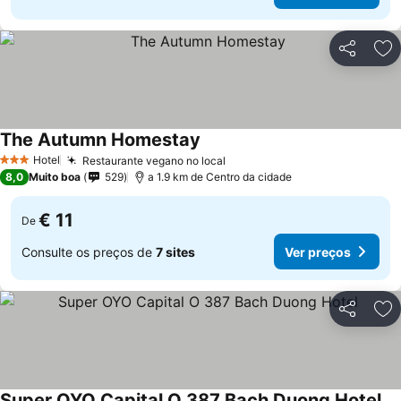
Partilhar
Ad
The Autumn Homestay
Ver preços
Hotel
Restaurante vegano no local
Ver preços
3 Estrelas
8,0
Muito boa
529
a 1.9 km de Centro da cidade
€ 11
De
Consulte os preços de
7 sites
Ver preços
Partilhar
Ad
Super OYO Capital O 387 Bach Duong Hotel