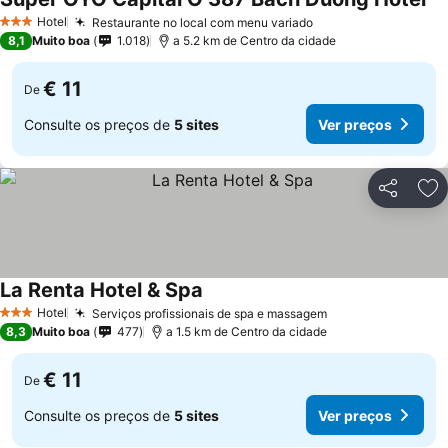
Ve
Hotel
Restaurante no local com menu variado
Ver preços
3 Estrelas
8,1
Muito boa
1.018
a 5.2 km de Centro da cidade
€ 11
De
Consulte os preços de
5 sites
Ver preços
Partilhar
Ad
La Renta Hotel & Spa
Ver preços
Hotel
Serviços profissionais de spa e massagem
Ver preços
3 Estrelas
8,3
Muito boa
477
a 1.5 km de Centro da cidade
€ 11
De
Consulte os preços de
5 sites
Ver preços