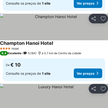
Consulte os preços de
1 site
Ver preços
Partilhar
Ad
Champton Hanoi Hotel
Ver preços
Hotel
4 Estrelas
9,4
Excelente
5.184
a 0.7 km de Centro da cidade
€ 10
De
Consulte os preços de
1 site
Ver preços
Partilhar
Ad