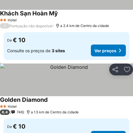
Khách Sạn Hoàn Mỹ
Ver preços
Hotel
2 Estrelas
/
a 2.4 km de Centro da cidade
Pontuação não disponível
€ 10
De
Consulte os preços de
3 sites
Ver preços
Partilhar
Ad
Golden Diamond
Ver preços
Hotel
2 Estrelas
6,4
746
a 1.5 km de Centro da cidade
€ 10
De