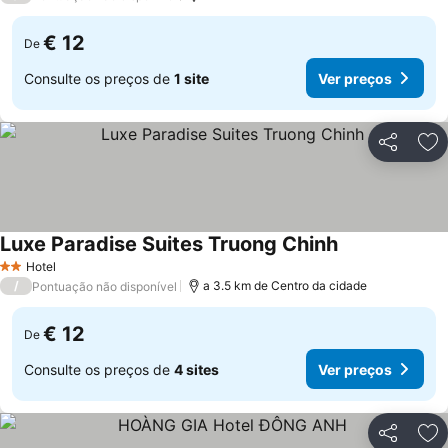
€ 12
De
Consulte os preços de
1 site
Ver preços
Partilhar
Ad
Luxe Paradise Suites Truong Chinh
Ver preços
Hotel
2 Estrelas
/
a 3.5 km de Centro da cidade
Pontuação não disponível
€ 12
De
Consulte os preços de
4 sites
Ver preços
Partilhar
Ad