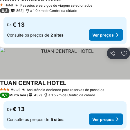
Ver preços
Hotel
Passeios e serviços de viagem selecionados
Ver preços
1 Estrelas
6,8
862
a 1.0 km de Centro da cidade
€ 13
De
Consulte os preços de
2 sites
Ver preços
Partilhar
Ad
TUAN CENTRAL HOTEL
Ver preços
Hotel
Assistência dedicada para reservas de passeios
Ver preços
3 Estrelas
8,2
Muito boa
432
a 1.5 km de Centro da cidade
€ 13
De
Consulte os preços de
5 sites
Ver preços