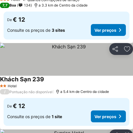
Ver preços
3 Estrelas
7,7
Boa
134
a 3.3 km de Centro da cidade
€ 12
De
Consulte os preços de
3 sites
Ver preços
Partilhar
Ad
Khách Sạn 239
Ver preços
Hotel
2 Estrelas
/
a 5.4 km de Centro da cidade
Pontuação não disponível
€ 12
De
Consulte os preços de
1 site
Ver preços