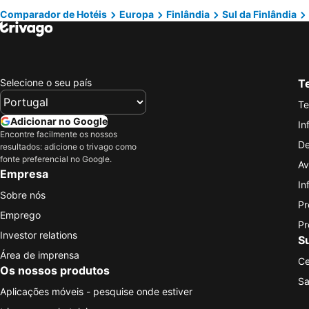
Comparador de Hotéis
Europa
Finlândia
Sul da Finlândia
Selecione o seu país
Te
Te
Adicionar no Google
In
Encontre facilmente os nossos
De
resultados: adicione o trivago como
fonte preferencial no Google.
Av
Empresa
In
Sobre nós
Pr
Emprego
Pr
Investor relations
S
Área de imprensa
Ce
Os nossos produtos
Sa
Aplicações móveis - pesquise onde estiver