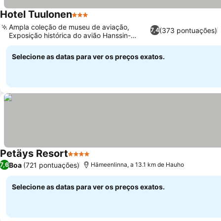
Hotel Tuulonen
3 Estrelas
Ver preços
Ampla coleção de museu de aviação,
(373 pontuações)
7,4
Exposição histórica do avião Hanssin-
Ver preços
Jukka
Selecione as datas para ver os preços exatos.
Petäys Resort
4 Estrelas
Ver preços
Boa
(721 pontuações)
7,6
Hämeenlinna, a 13.1 km de Hauho
Selecione as datas para ver os preços exatos.