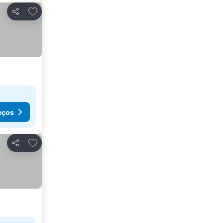
Adicionar aos favoritos
Partilhar
eços
Adicionar aos favoritos
Partilhar