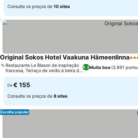
Consulte os preços de
10 sites
Original Sokos Hotel Vaakuna Hämeenlinna
4 E
Restaurante Le Blason de inspiração
Muito boa
(3.891 pontu
8,3
francesa, Terraço de verão à beira do
Ver preços
lago
€ 155
De
Consulte os preços de
8 sites
Escolha popular