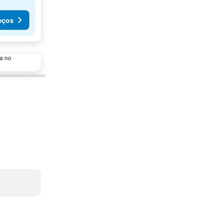
eços
a no