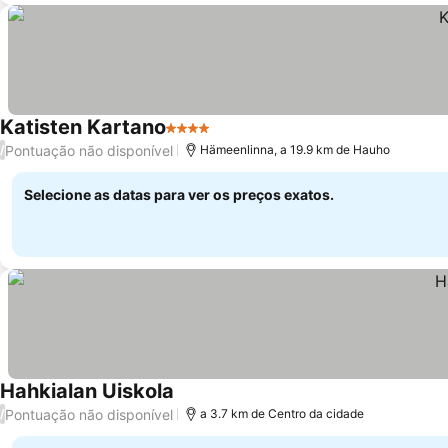
Katisten Kartano
4 Estrelas
Ver preços
Pontuação não disponível
/
Hämeenlinna, a 19.9 km de Hauho
Selecione as datas para ver os preços exatos.
Hahkialan Uiskola
Ver preços
Pontuação não disponível
/
a 3.7 km de Centro da cidade