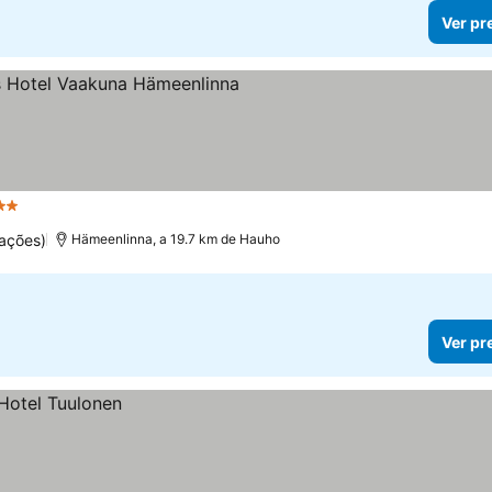
Ver pr
strelas
Ver preços
ações)
Hämeenlinna, a 19.7 km de Hauho
Ver pr