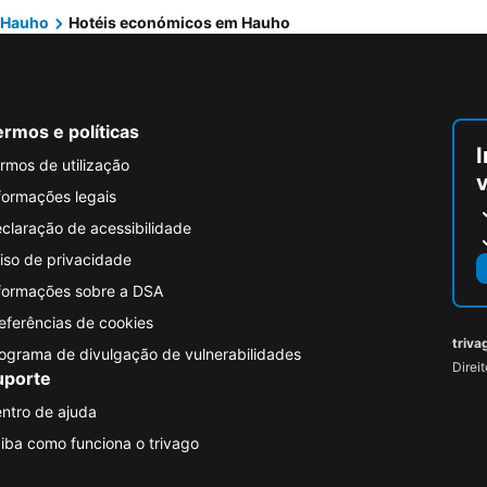
Hauho
Hotéis económicos em Hauho
rmos e políticas
I
rmos de utilização
formações legais
claração de acessibilidade
iso de privacidade
formações sobre a DSA
eferências de cookies
triva
ograma de divulgação de vulnerabilidades
Direi
uporte
ntro de ajuda
iba como funciona o trivago