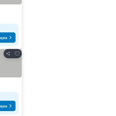
eços
Adicionar aos favoritos
Partilhar
eços