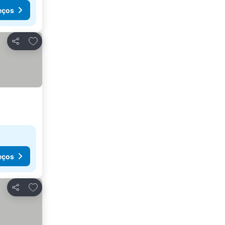
eços
Adicionar aos favoritos
Partilhar
eços
Adicionar aos favoritos
Partilhar