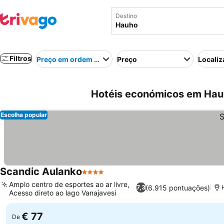
Destino
Filtros
Preço em ordem crescente
Preço
Localiz
Hotéis económicos em Hauh
Escolha popular
Scandic Aulanko
4 Estrelas
Ver preços
Amplo centro de esportes ao ar livre,
(6.915 pontuações)
7,3
Acesso direto ao lago Vanajavesi
Ver preços
€ 77
De