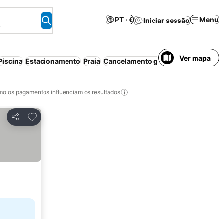
PT · €
Menu
Iniciar sessão
.
Ver mapa
Piscina
Estacionamento
Praia
Cancelamento gratuito
o os pagamentos influenciam os resultados
Adicionar aos favoritos
Partilhar