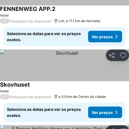
FENNENWEG APP.2
Hotel
/
List, a 11.1 km de Havneby
Pontuação não disponível
Selecione as datas para ver os preços
Ver preços
exatos.
Partilhar
Ad
Skovhuset
Hotel
/
a 4.9 km de Centro da cidade
Pontuação não disponível
Selecione as datas para ver os preços
Ver preços
exatos.