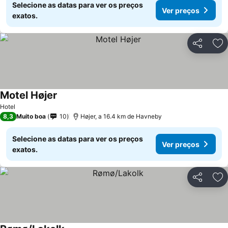
Selecione as datas para ver os preços
Ver preços
exatos.
Partilhar
Ad
Motel Højer
Hotel
8,3
Muito boa
10
Højer, a 16.4 km de Havneby
Selecione as datas para ver os preços
Ver preços
exatos.
Partilhar
Ad