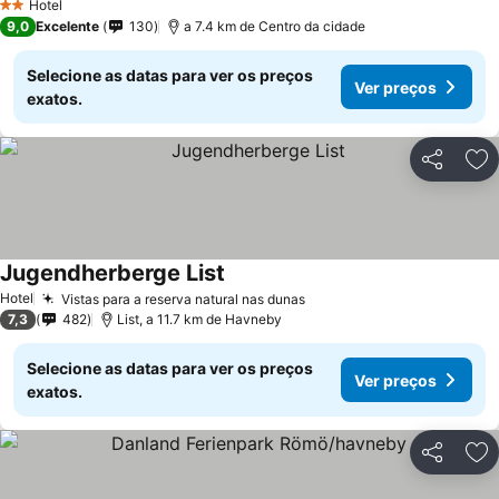
Hotel
2 Estrelas
9,0
Excelente
130
a 7.4 km de Centro da cidade
Selecione as datas para ver os preços
Ver preços
exatos.
Partilhar
Ad
Jugendherberge List
Hotel
Vistas para a reserva natural nas dunas
7,3
482
List, a 11.7 km de Havneby
Selecione as datas para ver os preços
Ver preços
exatos.
Partilhar
Ad