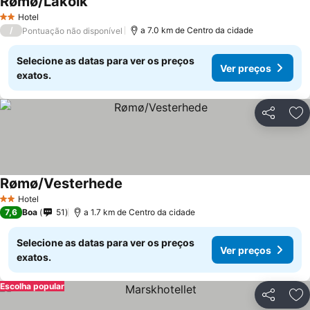
Rømø/Lakolk
Hotel
2 Estrelas
/
a 7.0 km de Centro da cidade
Pontuação não disponível
Selecione as datas para ver os preços
Ver preços
exatos.
Partilhar
Ad
Rømø/Vesterhede
Hotel
2 Estrelas
7,6
Boa
51
a 1.7 km de Centro da cidade
Selecione as datas para ver os preços
Ver preços
exatos.
Escolha popular
Partilhar
Ad