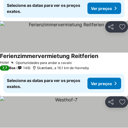
Selecione as datas para ver os preços
Ver preços
exatos.
Partilhar
Ad
Ferienzimmervermietung Reitferien
Hotel
Oportunidades para andar a cavalo
7,7
Boa
149
Skærbæk, a 16.1 km de Havneby
Selecione as datas para ver os preços
Ver preços
exatos.
Partilhar
Ad