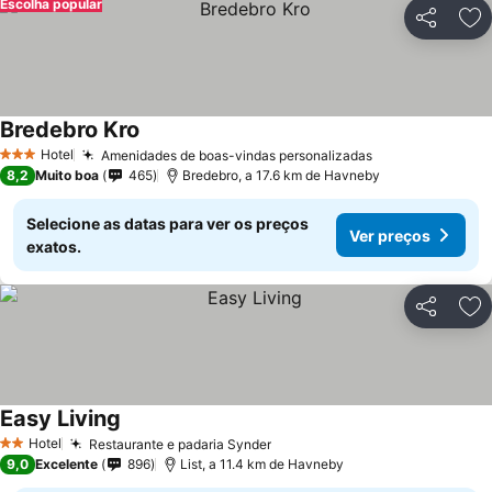
Escolha popular
Partilhar
Ad
Bredebro Kro
Hotel
Amenidades de boas-vindas personalizadas
3 Estrelas
8,2
Muito boa
465
Bredebro, a 17.6 km de Havneby
Selecione as datas para ver os preços
Ver preços
exatos.
Partilhar
Ad
Easy Living
Hotel
Restaurante e padaria Synder
2 Estrelas
9,0
Excelente
896
List, a 11.4 km de Havneby