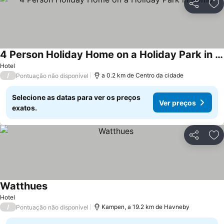
Partilhar
Ad
4 Person Holiday Home on a Holiday Park in Romo
Hotel
/
a 0.2 km de Centro da cidade
Pontuação não disponível
Selecione as datas para ver os preços
Ver preços
exatos.
Partilhar
Ad
Watthues
Hotel
/
Kampen, a 19.2 km de Havneby
Pontuação não disponível