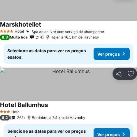
Marskhotellet
Hotel
Spa ao ar livre com serviço de champanhe
4 Estrelas
8,3
Muito boa
214
Højer, a 16.5 km de Havneby
Selecione as datas para ver os preços
Ver preços
exatos.
Partilhar
Ad
Hotel Ballumhus
Hotel
3 Estrelas
6,2
265
Bredebro, a 7.4 km de Havneby
Selecione as datas para ver os preços
Ver preços