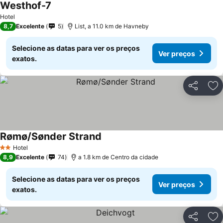
Westhof-7
Hotel
8,7
Excelente
5
List, a 11.0 km de Havneby
Selecione as datas para ver os preços
Ver preços
exatos.
Partilhar
Ad
Rømø/Sønder Strand
Hotel
2 Estrelas
8,9
Excelente
74
a 1.8 km de Centro da cidade
Selecione as datas para ver os preços
Ver preços
exatos.
Partilhar
Ad