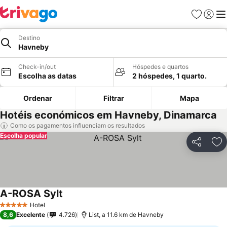
Favoritos
Iniciar
Me
Destino
Havneby
Check-in/out
Hóspedes e quartos
Escolha as datas
2 hóspedes, 1 quarto.
Ordenar
Filtrar
Mapa
Hotéis económicos em Havneby, Dinamarca
Como os pagamentos influenciam os resultados
Escolha popular
Partilhar
Ad
A-ROSA Sylt
Hotel
5 Estrelas
8,6
Excelente
4.726
List, a 11.6 km de Havneby