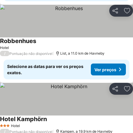
Partilhar
Ad
Robbenhues
Hotel
/
List, a 11.0 km de Havneby
Pontuação não disponível
Selecione as datas para ver os preços
Ver preços
exatos.
Partilhar
Ad
Hotel Kamphörn
Hotel
3 Estrelas
/
Kampen, a 19.9 km de Havneby
Pontuação não disponível