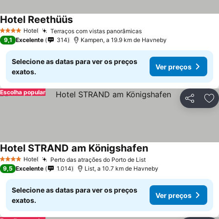
Hotel Reethüüs
Hotel
Terraços com vistas panorâmicas
4 Estrelas
9,1
Excelente
314
Kampen, a 19.9 km de Havneby
Selecione as datas para ver os preços
Ver preços
exatos.
Escolha popular
Partilhar
Ad
Hotel STRAND am Königshafen
Hotel
Perto das atrações do Porto de List
4 Estrelas
9,5
Excelente
1.014
List, a 10.7 km de Havneby
Selecione as datas para ver os preços
Ver preços
exatos.