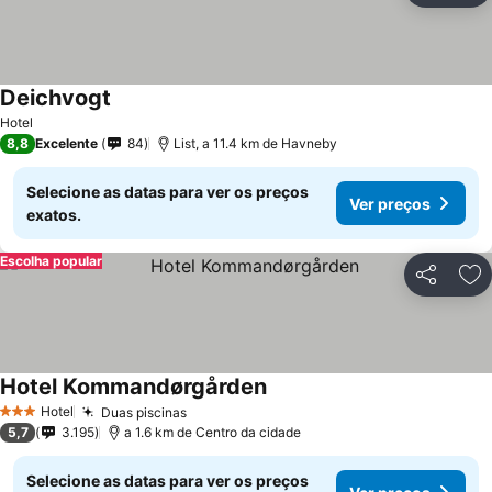
Deichvogt
Hotel
8,8
Excelente
84
List, a 11.4 km de Havneby
Selecione as datas para ver os preços
Ver preços
exatos.
Escolha popular
Partilhar
Ad
Hotel Kommandørgården
Hotel
Duas piscinas
3 Estrelas
5,7
3.195
a 1.6 km de Centro da cidade
Selecione as datas para ver os preços