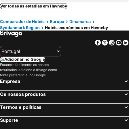
Ver todas as estadias em Havneby
Comparador de Hotéis
Europa
Dinamarca
Syddanmark Region
Hotéis económicos em Havneby
Facebook
Twitter
Insta
Yo
Adicionar no Google
Encontre facilmente os nossos
resultados: adicione o trivago como
fonte preferencial no Google.
Empresa
Os nossos produtos
Termos e políticas
Suporte