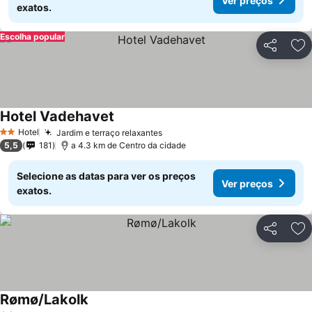
Ver preços
exatos.
Escolha popular
Partilhar
Ad
Hotel Vadehavet
Hotel
Jardim e terraço relaxantes
2 Estrelas
5,5
181
a 4.3 km de Centro da cidade
Selecione as datas para ver os preços
Ver preços
exatos.
Partilhar
Ad
Rømø/Lakolk