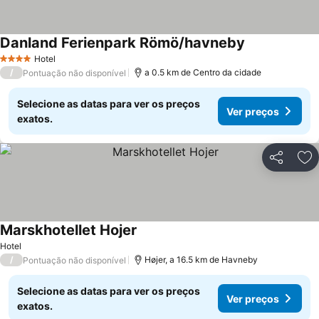
Danland Ferienpark Römö/havneby
Hotel
4 Estrelas
/
a 0.5 km de Centro da cidade
Pontuação não disponível
Selecione as datas para ver os preços
Ver preços
exatos.
Partilhar
Ad
Marskhotellet Hojer
Hotel
/
Højer, a 16.5 km de Havneby
Pontuação não disponível
Selecione as datas para ver os preços
Ver preços
exatos.