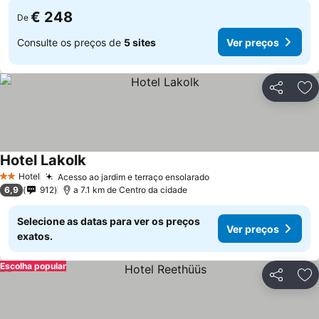
€ 248
De
Consulte os preços de
5 sites
Ver preços
Partilhar
Ad
Hotel Lakolk
Hotel
Acesso ao jardim e terraço ensolarado
2 Estrelas
6,9
912
a 7.1 km de Centro da cidade
Selecione as datas para ver os preços
Ver preços
exatos.
Escolha popular
Partilhar
Ad