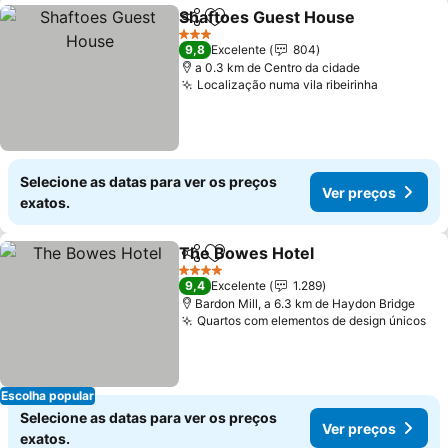
Shaftoes Guest House
Partilhar
Adicionar aos favoritos
Ver
3 Estrelas
9,8
Excelente
804
a 0.3 km de Centro da cidade
Localização numa vila ribeirinha
Ver preç
Selecione as datas para ver os preços
Ver preços
exatos.
The Bowes Hotel
Partilhar
Adicionar aos favoritos
Ver preç
4 Estrelas
9,4
Excelente
1.289
Bardon Mill, a 6.3 km de Haydon Bridge
Quartos com elementos de design únicos
Ve
Escolha popular
Selecione as datas para ver os preços
Ver preços
exatos.