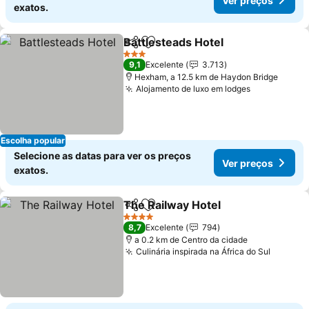
Ver preços
exatos.
Battlesteads Hotel
Partilhar
Adicionar aos favoritos
Ver pre
3 Estrelas
9,1
Excelente
3.713
Hexham, a 12.5 km de Haydon Bridge
Alojamento de luxo em lodges
Ver preços
Escolha popular
Selecione as datas para ver os preços
Ver preços
exatos.
The Railway Hotel
Partilhar
Adicionar aos favoritos
Ver pre
4 Estrelas
8,7
Excelente
794
a 0.2 km de Centro da cidade
Culinária inspirada na África do Sul
Ver pr