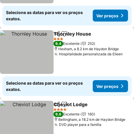
Selecione as datas para ver os preços
Ver preços
exatos.
Thornley House
Partilhar
Adicionar aos favoritos
Ver preço
3 Estrelas
9,4
Excelente
252
Hexham, a 8.2 km de Haydon Bridge
Hospitalidade personalizada da Eileen
Ver 
Selecione as datas para ver os preços
Ver preços
exatos.
Cheviot Lodge
Partilhar
Adicionar aos favoritos
Ver preços
4 Estrelas
9,6
Excelente
160
Bellingham, a 18.2 km de Haydon Bridge
DVD player para a família
Ver preços