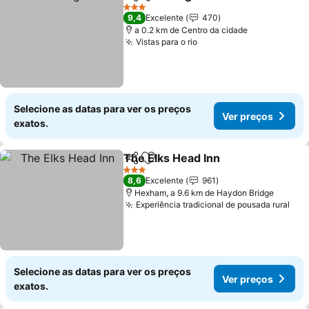
Partilhar
Adicionar aos favoritos
Ver p
3 Estrelas
9,4
Excelente
470
a 0.2 km de Centro da cidade
Vistas para o rio
Ver preços
Selecione as datas para ver os preços
Ver preços
exatos.
The Elks Head Inn
Partilhar
Adicionar aos favoritos
Ver preç
3 Estrelas
8,6
Excelente
961
Hexham, a 9.6 km de Haydon Bridge
Experiência tradicional de pousada rural
Ver
Selecione as datas para ver os preços
Ver preços
exatos.