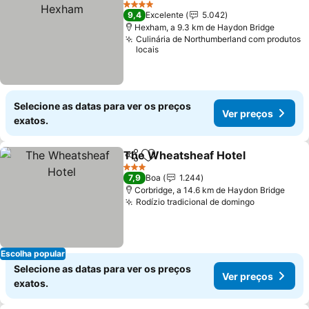
Ve
4 Estrelas
9,4
Excelente
5.042
Hexham, a 9.3 km de Haydon Bridge
Culinária de Northumberland com produtos
locais
Selecione as datas para ver os preços
Ver preços
exatos.
The Wheatsheaf Hotel
Partilhar
Adicionar aos favoritos
Ver
3 Estrelas
7,9
Boa
1.244
Corbridge, a 14.6 km de Haydon Bridge
Rodízio tradicional de domingo
Ver preço
Escolha popular
Selecione as datas para ver os preços
Ver preços
exatos.