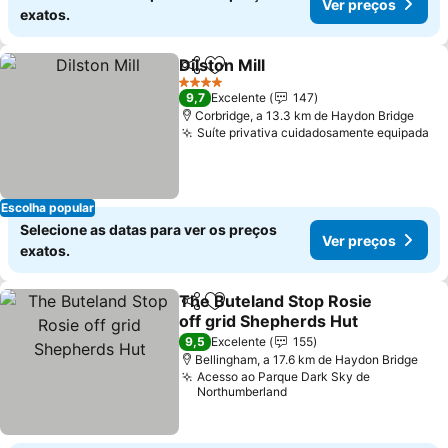
Ver preços
exatos.
Dilston Mill
Partilhar
Adicionar aos favoritos
Ver preços
4 Estrelas
9,7
Excelente
147
Corbridge, a 13.3 km de Haydon Bridge
Suíte privativa cuidadosamente equipada
Ve
Escolha popular
Selecione as datas para ver os preços
Ver preços
exatos.
The Buteland Stop Rosie
Partilhar
Adicionar aos favoritos
off grid Shepherds Hut
Ver preços
9,5
Excelente
155
Bellingham, a 17.6 km de Haydon Bridge
Acesso ao Parque Dark Sky de
Northumberland