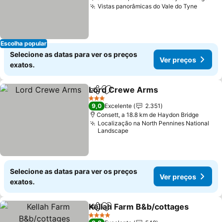
Vistas panorâmicas do Vale do Tyne
Ver pr
Escolha popular
Selecione as datas para ver os preços
Ver preços
exatos.
Lord Crewe Arms
Partilhar
Adicionar aos favoritos
Ver preç
3 Estrelas
9,0
Excelente
2.351
Consett, a 18.8 km de Haydon Bridge
Localização na North Pennines National
Landscape
Selecione as datas para ver os preços
Ver preços
exatos.
Kellah Farm B&b/cottages
Partilhar
Adicionar aos favoritos
4 Estrelas