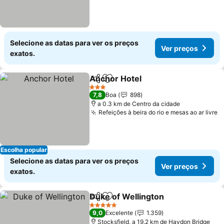
Selecione as datas para ver os preços
Ver preços
exatos.
Anchor Hotel
Partilhar
Adicionar aos favoritos
Ver preços
3 Estrelas
7,8
Boa
898
a 0.3 km de Centro da cidade
Refeições à beira do rio e mesas ao ar livre
V
Escolha popular
Selecione as datas para ver os preços
Ver preços
exatos.
Duke of Wellington
Partilhar
Adicionar aos favoritos
Ver pr
5 Estrelas
9,0
Excelente
1.359
Stocksfield, a 19.2 km de Haydon Bridge