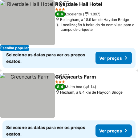
Riverdale Hall Hotel
Partilhar
Adicionar aos favoritos
Ver pr
3 Estrelas
8,6
Excelente
1.897
Bellingham, a 18.9 km de Haydon Bridge
Localização à beira do rio com vista para o
campo de críquete
Escolha popular
Selecione as datas para ver os preços
Ver preços
exatos.
Greencarts Farm
Partilhar
Adicionar aos favoritos
Ver preç
3 Estrelas
8,4
Muito boa
14
Hexham, a 8.4 km de Haydon Bridge
Selecione as datas para ver os preços
Ver preços
exatos.