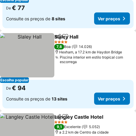
€ 77
De
Consulte os preços de
8 sites
Ver preços
Slaley Hall
Partilhar
Adicionar aos favoritos
Ver preços
4 Estrelas
7,8
Boa
14.026
Hexham, a 17.2 km de Haydon Bridge
Piscina interior em estilo tropical com
escorrega
Escolha popular
€ 94
De
Consulte os preços de
13 sites
Ver preços
Langley Castle Hotel
Partilhar
Adicionar aos favoritos
Ver p
4 Estrelas
9,1
Excelente
5.052
a 2.2 km de Centro da cidade