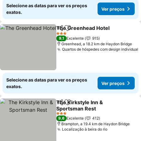
Selecione as datas para ver os preços
Ver preços
exatos.
The Greenhead Hotel
Partilhar
Adicionar aos favoritos
Ver 
3 Estrelas
9,1
Excelente
915
Greenhead, a 18.2 km de Haydon Bridge
Quartos de hóspedes com design individual
V
Selecione as datas para ver os preços
Ver preços
exatos.
The Kirkstyle Inn &
Partilhar
Adicionar aos favoritos
Sportsman Rest
Ver preços
3 Estrelas
9,6
Excelente
412
Brampton, a 19.4 km de Haydon Bridge
Localização à beira do rio
Ver preços