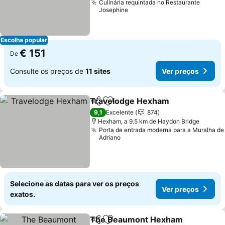
Culinária requintada no Restaurante
Josephine
Escolha popular
€ 151
De
Consulte os preços de
11 sites
Ver preços
Travelodge Hexham
Partilhar
Adicionar aos favoritos
Ver p
9,1
Excelente
874
Hexham, a 9.5 km de Haydon Bridge
Porta de entrada moderna para a Muralha de
Adriano
Selecione as datas para ver os preços
Ver preços
exatos.
The Beaumont Hexham
Partilhar
Adicionar aos favoritos