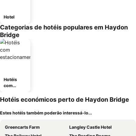
Hotel
Categorias de hotéis populares em Haydon
Bridge
Hotéis
com
estaciona
mento
Hotéis económicos perto de Haydon Bridge
Estes hotéis também poderão interessá-lo...
Greencarts Farm
Langley Castle Hotel
The Railway Hotel
The Reading Rooms