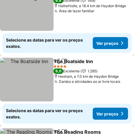
9,8
Excelente
548
Haltwhistle, a 18.4 km de Haydon Bridge
Área de lazer familiar
Ver preços
Selecione as datas para ver os preços
Ver preços
exatos.
The Boatside Inn
Partilhar
Adicionar aos favoritos
Ver preço
4 Estrelas
9,0
Excelente
1.285
Hexham, a 7.0 km de Haydon Bridge
Dardos e atividades ao ar livre locais
Ver p
Selecione as datas para ver os preços
Ver preços
exatos.
The Reading Rooms