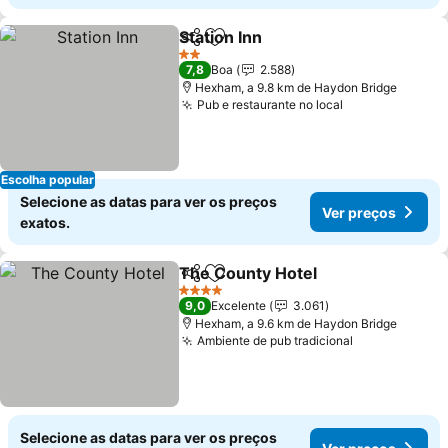
Station Inn
Partilhar
Adicionar aos favoritos
Ver preços
2 Estrelas
7,8
Boa
2.588
Hexham, a 9.8 km de Haydon Bridge
Pub e restaurante no local
Ver preços
Escolha popular
Selecione as datas para ver os preços
Ver preços
exatos.
The County Hotel
Partilhar
Adicionar aos favoritos
Ver preç
4 Estrelas
9,0
Excelente
3.061
Hexham, a 9.6 km de Haydon Bridge
Ambiente de pub tradicional
Ver preços
Selecione as datas para ver os preços