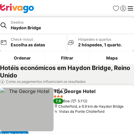
Favoritos
Iniciar
Me
Destino
Haydon Bridge
Check-in/out
Hóspedes e quartos
Escolha as datas
2 hóspedes, 1 quarto.
Ordenar
Filtrar
Mapa
Hotéis económicos em Haydon Bridge, Reino
Unido
Como os pagamentos influenciam os resultados
The George Hotel
Partilhar
Adicionar aos favoritos
Ver preç
3 Estrelas
7,6
Boa
5.112
Chollerford, a 9.9 km de Haydon Bridge
Vistas da Ponte Chollerford
Ver preços
Escolha popular