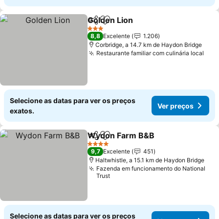
Golden Lion
Partilhar
Adicionar aos favoritos
Ver preços
3 Estrelas
8,8
Excelente
1.206
Corbridge, a 14.7 km de Haydon Bridge
Restaurante familiar com culinária local
Ver
Selecione as datas para ver os preços
Ver preços
exatos.
Wydon Farm B&B
Partilhar
Adicionar aos favoritos
Ver preç
4 Estrelas
9,7
Excelente
451
Haltwhistle, a 15.1 km de Haydon Bridge
Fazenda em funcionamento do National
Trust
Selecione as datas para ver os preços