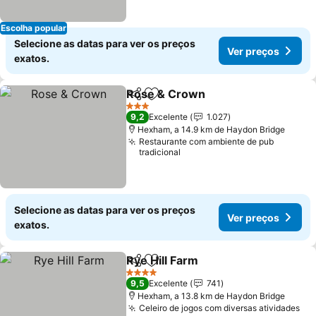
Escolha popular
Selecione as datas para ver os preços
Ver preços
exatos.
Rose & Crown
Partilhar
Adicionar aos favoritos
Ver preços
3 Estrelas
9,2
Excelente
1.027
Hexham, a 14.9 km de Haydon Bridge
Restaurante com ambiente de pub
tradicional
Selecione as datas para ver os preços
Ver preços
exatos.
Rye Hill Farm
Partilhar
Adicionar aos favoritos
Ver preços
4 Estrelas
9,5
Excelente
741
Hexham, a 13.8 km de Haydon Bridge
Celeiro de jogos com diversas atividades
Ve