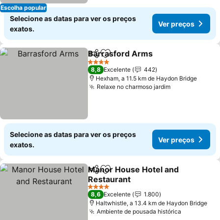
Escolha popular
Selecione as datas para ver os preços
Ver preços
exatos.
Barrasford Arms
Partilhar
Adicionar aos favoritos
Ver preço
4 Estrelas
8,8
Excelente
442
Hexham, a 11.5 km de Haydon Bridge
Relaxe no charmoso jardim
Ver preços
Selecione as datas para ver os preços
Ver preços
exatos.
Manor House Hotel and
Partilhar
Adicionar aos favoritos
Restaurant
Ver preços
4 Estrelas
8,6
Excelente
1.800
Haltwhistle, a 13.4 km de Haydon Bridge
Ambiente de pousada histórica
Ver preço