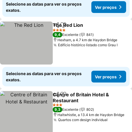
Selecione as datas para ver os preços
Ver preços
exatos.
The Red Lion
Partilhar
Adicionar aos favoritos
Ver preços
4 Estrelas
9,4
Excelente
841
Hexham, a 4.7 km de Haydon Bridge
Edifício histórico listado como Grau I
Ver pr
Selecione as datas para ver os preços
Ver preços
exatos.
Centre of Britain Hotel &
Partilhar
Adicionar aos favoritos
Restaurant
Ver preços
3 Estrelas
9,3
Excelente
802
Haltwhistle, a 13.4 km de Haydon Bridge
Quartos com design individual
Ver preços