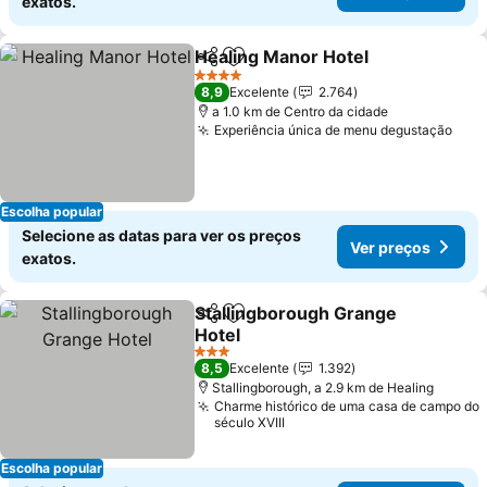
exatos.
Healing Manor Hotel
Partilhar
Adicionar aos favoritos
4 Estrelas
8,9
Excelente
2.764
a 1.0 km de Centro da cidade
Experiência única de menu degustação
Escolha popular
Selecione as datas para ver os preços
Ver preços
exatos.
Stallingborough Grange
Partilhar
Adicionar aos favoritos
Hotel
3 Estrelas
8,5
Excelente
1.392
Stallingborough, a 2.9 km de Healing
Charme histórico de uma casa de campo do
século XVIII
Escolha popular