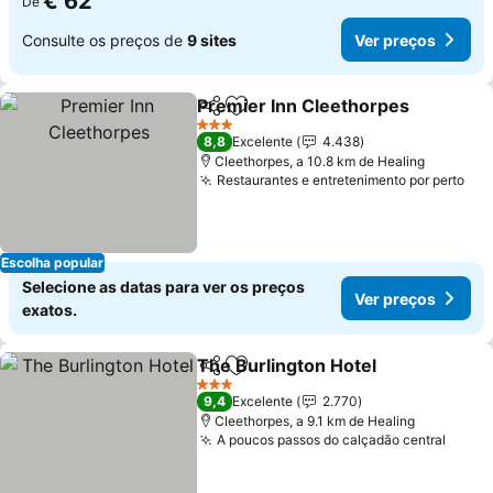
€ 62
De
Consulte os preços de
9 sites
Ver preços
Premier Inn Cleethorpes
Partilhar
Adicionar aos favoritos
3 Estrelas
8,8
Excelente
4.438
Cleethorpes, a 10.8 km de Healing
Restaurantes e entretenimento por perto
Escolha popular
Selecione as datas para ver os preços
Ver preços
exatos.
The Burlington Hotel
Partilhar
Adicionar aos favoritos
3 Estrelas
9,4
Excelente
2.770
Cleethorpes, a 9.1 km de Healing
A poucos passos do calçadão central