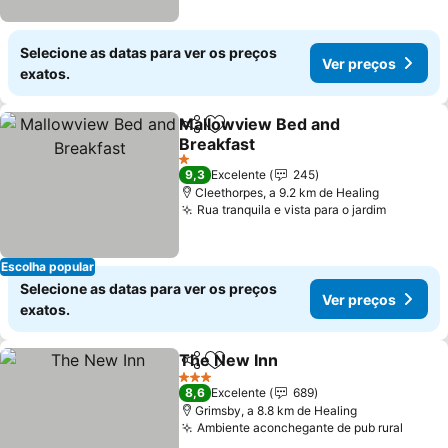
Selecione as datas para ver os preços
Ver preços
exatos.
Mallowview Bed and
Partilhar
Adicionar aos favoritos
Breakfast
1 Estrelas
9,3
Excelente
245
Cleethorpes, a 9.2 km de Healing
Rua tranquila e vista para o jardim
Escolha popular
Selecione as datas para ver os preços
Ver preços
exatos.
The New Inn
Partilhar
Adicionar aos favoritos
3 Estrelas
8,6
Excelente
689
Grimsby, a 8.8 km de Healing
Ambiente aconchegante de pub rural