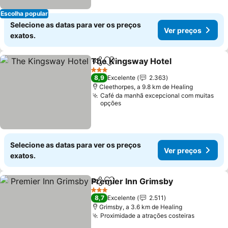
Escolha popular
Selecione as datas para ver os preços
Ver preços
exatos.
The Kingsway Hotel
Partilhar
Adicionar aos favoritos
3 Estrelas
8,9
Excelente
2.363
Cleethorpes, a 9.8 km de Healing
Café da manhã excepcional com muitas
opções
Selecione as datas para ver os preços
Ver preços
exatos.
Premier Inn Grimsby
Partilhar
Adicionar aos favoritos
3 Estrelas
8,7
Excelente
2.511
Grimsby, a 3.6 km de Healing
Proximidade a atrações costeiras