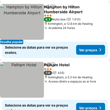
Hampton by Hilton
Partilhar
Adicionar aos favoritos
Humberside Airport
3 Estrelas
8,3
Muito boa
1.410
Kirmington, a 12.6 km de Healing
Academia 24 horas
Escolha popular
Selecione as datas para ver os preços
Ver preços
exatos.
Pelham Hotel
Partilhar
Adicionar aos favoritos
3 Estrelas
7,0
435
Immingham, a 5.3 km de Healing
Acesso direto a espaços ao ar livre
Selecione as datas para ver os preços
Ver preços