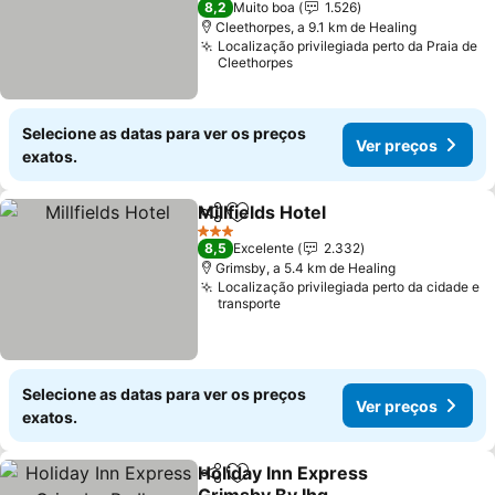
8,2
Muito boa
1.526
Cleethorpes, a 9.1 km de Healing
Localização privilegiada perto da Praia de
Cleethorpes
Selecione as datas para ver os preços
Ver preços
exatos.
Millfields Hotel
Partilhar
Adicionar aos favoritos
3 Estrelas
8,5
Excelente
2.332
Grimsby, a 5.4 km de Healing
Localização privilegiada perto da cidade e
transporte
Selecione as datas para ver os preços
Ver preços
exatos.
Holiday Inn Express
Partilhar
Adicionar aos favoritos