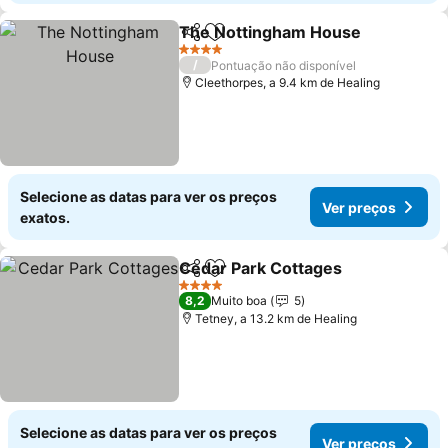
The Nottingham House
Partilhar
Adicionar aos favoritos
4 Estrelas
/
Pontuação não disponível
Cleethorpes, a 9.4 km de Healing
Selecione as datas para ver os preços
Ver preços
exatos.
Cedar Park Cottages
Partilhar
Adicionar aos favoritos
4 Estrelas
8,2
Muito boa
5
Tetney, a 13.2 km de Healing
Selecione as datas para ver os preços
Ver preços