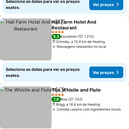
Selecione as datas para ver os preços
Ver preços
exatos.
Hall Farm Hotel And
Partilhar
Adicionar aos favoritos
Restaurant
4 Estrelas
9,3
Excelente
1.210
Grimsby, a 10.6 km de Healing
Massagens relaxantes no local
Selecione as datas para ver os preços
Ver preços
exatos.
The Whistle and Flute
Partilhar
Adicionar aos favoritos
4 Estrelas
7,8
Boa
702
Brigg, a 16.4 km de Healing
Comida caseira com ingredientes locais