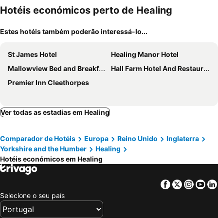
Hotéis económicos perto de Healing
Estes hotéis também poderão interessá-lo...
St James Hotel
Healing Manor Hotel
Mallowview Bed and Breakfast
Hall Farm Hotel And Restaurant
Premier Inn Cleethorpes
Ver todas as estadias em Healing
Comparador de Hotéis
Europa
Reino Unido
Inglaterra
Yorkshire and the Humber
Healing
Hotéis económicos em Healing
Facebook
Twitter
Insta
Yo
Selecione o seu país