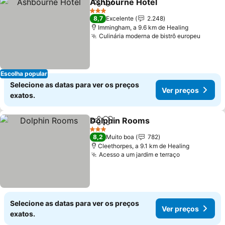
Ashbourne Hotel
Partilhar
Adicionar aos favoritos
3 Estrelas
8,7
Excelente
2.248
Immingham, a 9.6 km de Healing
Culinária moderna de bistrô europeu
Escolha popular
Selecione as datas para ver os preços
Ver preços
exatos.
Dolphin Rooms
Partilhar
Adicionar aos favoritos
3 Estrelas
8,2
Muito boa
782
Cleethorpes, a 9.1 km de Healing
Acesso a um jardim e terraço
Selecione as datas para ver os preços
Ver preços
exatos.