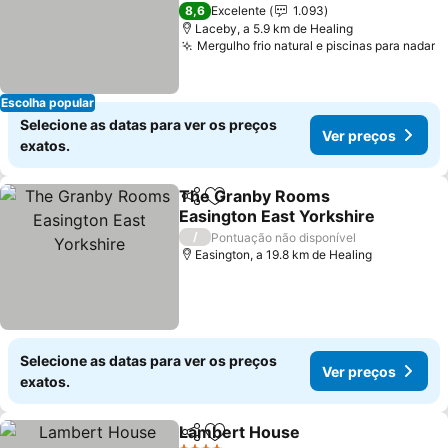
5 Estrelas
8,6
Excelente
1.093
Laceby, a 5.9 km de Healing
Mergulho frio natural e piscinas para nadar
Escolha popular
Selecione as datas para ver os preços
Ver preços
exatos.
The Granby Rooms
Partilhar
Adicionar aos favoritos
Easington East Yorkshire
/
Pontuação não disponível
Easington, a 19.8 km de Healing
Selecione as datas para ver os preços
Ver preços
exatos.
Lambert House
Partilhar
Adicionar aos favoritos