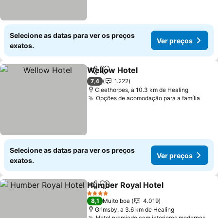
Selecione as datas para ver os preços
Ver preços
exatos.
Wellow Hotel
Partilhar
Adicionar aos favoritos
7,4
1.222
Cleethorpes, a 10.3 km de Healing
Opções de acomodação para a família
Selecione as datas para ver os preços
Ver preços
exatos.
Humber Royal Hotel
Partilhar
Adicionar aos favoritos
4 Estrelas
8,1
Muito boa
4.019
Grimsby, a 3.6 km de Healing
Hotel premiado com interiores modernos