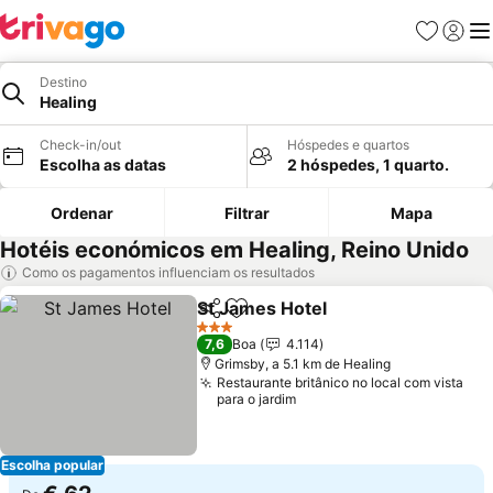
Favoritos
Iniciar
Me
Destino
Healing
Check-in/out
Hóspedes e quartos
Escolha as datas
2 hóspedes, 1 quarto.
Ordenar
Filtrar
Mapa
Hotéis económicos em Healing, Reino Unido
Como os pagamentos influenciam os resultados
St James Hotel
Partilhar
Adicionar aos favoritos
3 Estrelas
7,6
Boa
4.114
Grimsby, a 5.1 km de Healing
Restaurante britânico no local com vista
para o jardim
Escolha popular