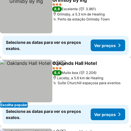
Grimsby By Ihg
3 Estrelas
8,8
Excelente
3.961
Grimsby, a 5.3 km de Healing
Perto da estação Grimsby Town
Selecione as datas para ver os preços
Ver preços
exatos.
Oaklands Hall Hotel
Partilhar
Adicionar aos favoritos
3 Estrelas
8,4
Muito boa
2.206
Laceby, a 5.6 km de Healing
Suíte Churchill espaçosa para eventos
Escolha popular
Selecione as datas para ver os preços
Ver preços
exatos.