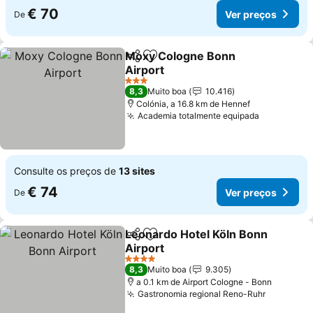
€ 70
Ver preços
De
Moxy Cologne Bonn
Partilhar
Adicionar aos favoritos
Airport
Ver preços
3 Estrelas
8,3
Muito boa
10.416
Colónia, a 16.8 km de Hennef
Academia totalmente equipada
Ver preço
Consulte os preços de
13 sites
€ 74
Ver preços
De
Leonardo Hotel Köln Bonn
Partilhar
Adicionar aos favoritos
Airport
Ver preços
4 Estrelas
8,3
Muito boa
9.305
a 0.1 km de Airport Cologne - Bonn
Gastronomia regional Reno-Ruhr
Ver preç