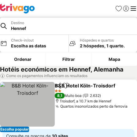
Favoritos
Iniciar
Me
Destino
Hennef
Check-in/out
Hóspedes e quartos
Escolha as datas
2 hóspedes, 1 quarto.
Ordenar
Filtrar
Mapa
Hotéis económicos em Hennef, Alemanha
Como os pagamentos influenciam os resultados
B&B Hotel Köln-Troisdorf
Partilhar
Adicionar aos favoritos
2 Estrelas
8,1
Muito boa
2.632
Troisdorf, a 10.7 km de Hennef
Quartos insonorizados perto da ferrovia
Ver
Escolha popular
Consulte os preços de
10 sites