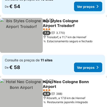
€ 54
Ver preços
De
ibis Styles Cologne
Partilhar
Adicionar aos favoritos
Airport Troisdorf
Ver preços
3 Estrelas
7,3
3.770
Troisdorf, a 11.7 km de Hennef
Estacionamento seguro e fechado
Ver pre
Consulte os preços de
11 sites
€ 58
Ver preços
De
Hotel Neo Cologne Bonn
Partilhar
Adicionar aos favoritos
Airport
Ver preços
3 Estrelas
6,9
388
Rösrath, a 17.8 km de Hennef
Restaurante japonês integrado
Ver preço