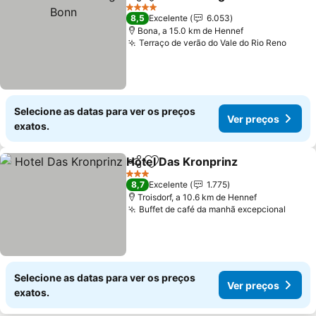
Partilhar
Adicionar aos favoritos
Ve
4 Estrelas
8,5
Excelente
6.053
Bona, a 15.0 km de Hennef
Terraço de verão do Vale do Rio Reno
Ver p
Selecione as datas para ver os preços
Ver preços
exatos.
Hotel Das Kronprinz
Partilhar
Adicionar aos favoritos
Ver p
3 Estrelas
8,7
Excelente
1.775
Troisdorf, a 10.6 km de Hennef
Buffet de café da manhã excepcional
Ver p
Selecione as datas para ver os preços
Ver preços
exatos.