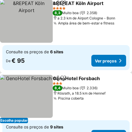
&REPEAT Köln Airport
Partilhar
Adicionar aos favoritos
Ver 
4 Estrelas
8,3
Muito boa
2.358
a 2.3 km de Airport Cologne - Bonn
Ampla área de bem-estar e fitness
Ver pre
Consulte os preços de
6 sites
€ 95
Ver preços
De
GenoHotel Forsbach
Partilhar
Adicionar aos favoritos
Ver p
3 Estrelas
8,4
Muito boa
2.336
Rösrath, a 18.5 km de Hennef
Piscina coberta
Ver preços
Escolha popular
Consulte os preços de
9 sites