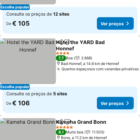
Escolha popular
Consulte os preços de
12 sites
€ 105
Ver preços
De
Hotel the YARD Bad
Partilhar
Adicionar aos favoritos
Honnef
Ver preços
4 Estrelas
7,7
Boa
2.668
Bad Honnef, a 14.6 km de Hennef
Quartos espaçosos com varandas privativas
Escolha popular
Consulte os preços de
5 sites
€ 106
Ver preços
De
Kameha Grand Bonn
Partilhar
Adicionar aos favoritos
Ver p
5 Estrelas
8,1
Muito boa
11.505
Bona, a 11.2 km de Hennef