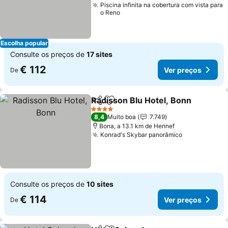
Piscina infinita na cobertura com vista para
o Reno
Escolha popular
Consulte os preços de
17 sites
€ 112
Ver preços
De
Radisson Blu Hotel, Bonn
Partilhar
Adicionar aos favoritos
V
4 Estrelas
8,4
Muito boa
7.749
Bona, a 13.1 km de Hennef
Konrad's Skybar panorâmico
Ver preços
Consulte os preços de
10 sites
€ 114
Ver preços
De