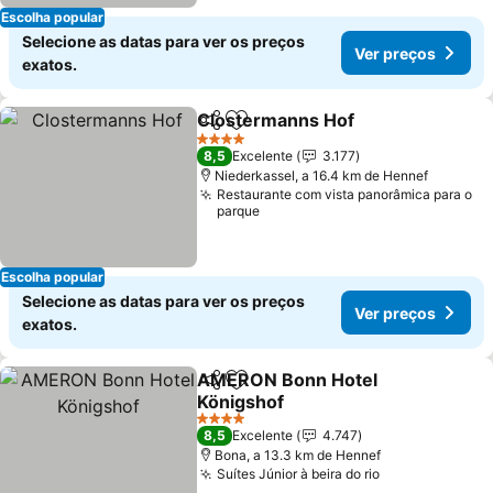
Escolha popular
Selecione as datas para ver os preços
Ver preços
exatos.
Clostermanns Hof
Partilhar
Adicionar aos favoritos
Ver pre
4 Estrelas
8,5
Excelente
3.177
Niederkassel, a 16.4 km de Hennef
Restaurante com vista panorâmica para o
parque
Escolha popular
Selecione as datas para ver os preços
Ver preços
exatos.
AMERON Bonn Hotel
Partilhar
Adicionar aos favoritos
Königshof
Ver preços
4 Estrelas
8,5
Excelente
4.747
Bona, a 13.3 km de Hennef
Suítes Júnior à beira do rio
Ver preços