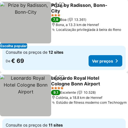
Prize by Radisson, Bonn-
Partilhar
Adicionar aos favoritos
City
Ver preços
3 Estrelas
7,9
Boa
13.361
Bona, a 13.3 km de Hennef
Localização privilegiada à beira do Reno
Ver
Escolha popular
Consulte os preços de
12 sites
€ 69
Ver preços
De
Leonardo Royal Hotel
Partilhar
Adicionar aos favoritos
Cologne Bonn Airport
Ver preços
4 Estrelas
9,1
Excelente
10.528
Colónia, a 18.8 km de Hennef
Estúdio de fitness moderno com Technogym
Consulte os preços de
11 sites