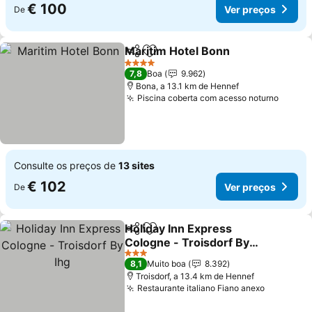
€ 100
Ver preços
De
Maritim Hotel Bonn
Partilhar
Adicionar aos favoritos
Ver pr
4 Estrelas
7,8
Boa
9.962
Bona, a 13.1 km de Hennef
Piscina coberta com acesso noturno
Ver p
Consulte os preços de
13 sites
€ 102
Ver preços
De
Holiday Inn Express
Partilhar
Adicionar aos favoritos
Cologne - Troisdorf By
Ihg
Ver preços
3 Estrelas
8,1
Muito boa
8.392
Troisdorf, a 13.4 km de Hennef
Restaurante italiano Fiano anexo
Ver preç