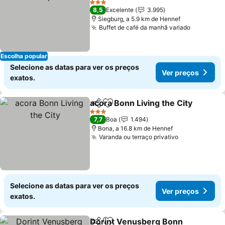
Ver preços
3 Estrelas
8,5
Excelente
3.995
Siegburg, a 5.9 km de Hennef
Buffet de café da manhã variado
Ver preç
Escolha popular
Selecione as datas para ver os preços
Ver preços
exatos.
acora Bonn Living the City
Partilhar
Adicionar aos favoritos
3 Estrelas
7,7
Boa
1.494
Bona, a 16.8 km de Hennef
Varanda ou terraço privativo
Ver preços
Selecione as datas para ver os preços
Ver preços
exatos.
Dorint Venusberg Bonn