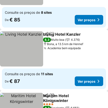
Consulte os preços de
8 sites
€ 85
Ver preços
De
Living Hotel Kanzler
Partilhar
Adicionar aos favoritos
Ver pr
8,3
Muito boa
4.376
Bona, a 13.5 km de Hennef
Academia bem equipada
Ver preços
Consulte os preços de
11 sites
€ 87
Ver preços
De
Maritim Hotel
Partilhar
Adicionar aos favoritos
Königswinter
Ver preços
4 Estrelas
8,7
Excelente
6.683