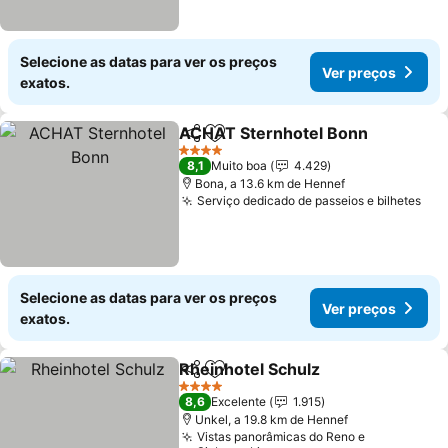
Selecione as datas para ver os preços
Ver preços
exatos.
ACHAT Sternhotel Bonn
Partilhar
Adicionar aos favoritos
Ve
4 Estrelas
8,1
Muito boa
4.429
Bona, a 13.6 km de Hennef
Serviço dedicado de passeios e bilhetes
Ver
Selecione as datas para ver os preços
Ver preços
exatos.
Rheinhotel Schulz
Partilhar
Adicionar aos favoritos
Ver pre
4 Estrelas
8,6
Excelente
1.915
Unkel, a 19.8 km de Hennef
Vistas panorâmicas do Reno e