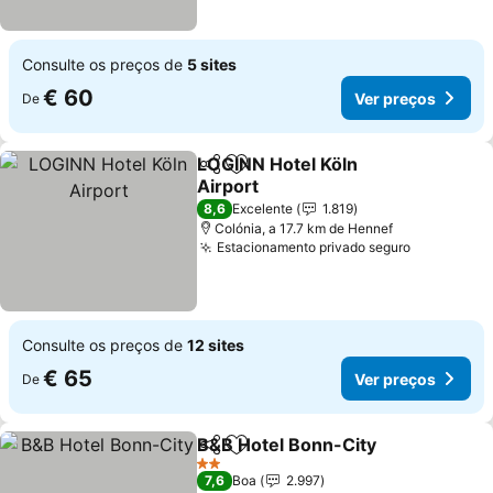
Consulte os preços de
5 sites
€ 60
Ver preços
De
LOGINN Hotel Köln
Partilhar
Adicionar aos favoritos
Airport
Ver preços
8,6
Excelente
1.819
Colónia, a 17.7 km de Hennef
Estacionamento privado seguro
Ver preço
Consulte os preços de
12 sites
€ 65
Ver preços
De
B&B Hotel Bonn-City
Partilhar
Adicionar aos favoritos
Ver p
2 Estrelas
7,6
Boa
2.997