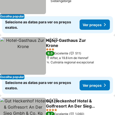
Siebengebirge
Escolha popular
Selecione as datas para ver os preços
Ver preços
exatos.
Hotel-Gasthaus Zur
Partilhar
Adicionar aos favoritos
Krone
Ver preços
3 Estrelas
9,0
Excelente
511
Alfter, a 19.8 km de Hennef
Culinária regional excepcional
Ver preços
Escolha popular
Selecione as datas para ver os preços
Ver preços
exatos.
Gut Heckenhof Hotel &
Partilhar
Adicionar aos favoritos
Golfresort An Der Sieg
Gmbh & Co. Kg
Ver preços
4 Estrelas
8,7
Excelente
1.060