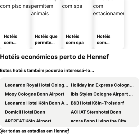
Hotéis
Hotéis que
Hotéis
Hotéis
com
permitem
com spa
com
piscinas
animais
estaciona
mento
Hotéis económicos perto de Hennef
Estes hotéis também poderão interessá-lo...
Leonardo Royal Hotel Cologne Bonn Airport
Holiday Inn Express Cologne - Troisdorf By Ihg
Moxy Cologne Bonn Airport
ibis Styles Cologne Airport Troisdorf
Leonardo Hotel Köln Bonn Airport
B&B Hotel Köln-Troisdorf
Domicil Hotel Bonn
ACHAT Sternhotel Bonn
&REPEAT Köln Airport
acora Bonn Living the City
Hotel Belmont Classic
Hotel Am Flughafen
Ver todas as estadias em Hennef
LOGINN Hotel Köln Airport
SMARTY Airport Cologne Hotel - KONTAKTLOSER SELF CHECK-IN