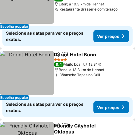
Eitorf, a 10.3 km de Hennef
Restaurante Brasserie com terraço
Ver pre
Escolha popular
Selecione as datas para ver os preços
Ver preços
exatos.
Dorint Hotel Bonn
Partilhar
Adicionar aos favoritos
Ver preç
4 Estrelas
8,4
Muito boa
12.314
Bona, a 13.3 km de Hennef
Bönnsche Tapas no Grill
Ver preços
Escolha popular
Selecione as datas para ver os preços
Ver preços
exatos.
Friendly Cityhotel
Partilhar
Adicionar aos favoritos
Oktopus