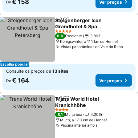
€ 158
Ver preços
De
Steigenberger Icon
Partilhar
Adicionar aos favoritos
Grandhotel & Spa
Petersberg
Ver preços
5 Estrelas
8,6
Excelente
3.863
Königswinter, a 11.1 km de Hennef
Vistas panorâmicas do Vale do Reno
Ver pr
Escolha popular
Consulte os preços de
13 sites
€ 164
Ver preços
De
Trans World Hotel
Partilhar
Adicionar aos favoritos
Kranichhöhe
Ver preços
4 Estrelas
8,1
Muito boa
4.206
Much, a 17.0 km de Hennef
Piscina interior ampla
Ver preços