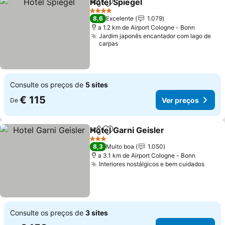
Hotel Spiegel
Partilhar
Adicionar aos favoritos
Ver preços
4 Estrelas
8,6
Excelente
1.079
a 1.2 km de Airport Cologne - Bonn
Jardim japonês encantador com lago de
carpas
Consulte os preços de
5 sites
€ 115
Ver preços
De
Hotel Garni Geisler
Partilhar
Adicionar aos favoritos
Ver pre
3 Estrelas
8,3
Muito boa
1.050
a 3.1 km de Airport Cologne - Bonn
Interiores nostálgicos e bem cuidados
Ver p
Consulte os preços de
3 sites