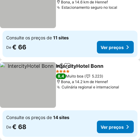
Bona, a 14.6 km de Hennef
Estacionamento seguro no local
Ver preço
Consulte os preços de
11 sites
€ 66
Ver preços
De
IntercityHotel Bonn
Partilhar
Adicionar aos favoritos
Ver pr
4 Estrelas
8,4
Muito boa
5.223
Bona, a 14.2 km de Hennef
Culinária regional e internacional
Ver preç
Consulte os preços de
14 sites
€ 68
Ver preços
De