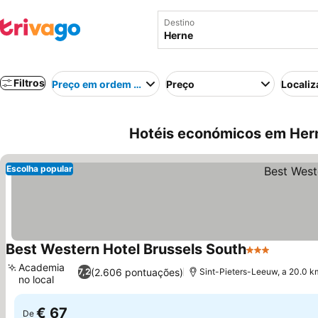
Destino
Filtros
Preço em ordem crescente
Preço
Localiz
Hotéis económicos em Hern
Escolha popular
Best Western Hotel Brussels South
3 Estrelas
Ver pre
Academia
(2.606 pontuações)
7,2
Sint-Pieters-Leeuw, a 20.0 k
no local
Ver preços
€ 67
De