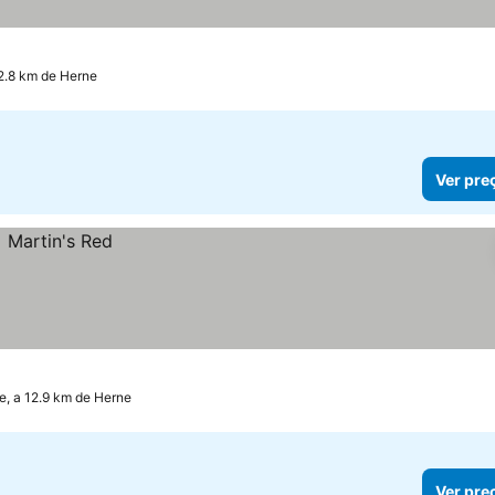
las
er preços
12.8 km de Herne
Ver pre
e, a 12.9 km de Herne
Ver pre