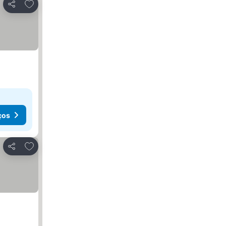
Adicionar aos favoritos
Partilhar
ços
Adicionar aos favoritos
Partilhar