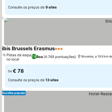
Consulte os preços de
9 sites
ibis Brussels Erasmus
3 Estrelas
Ver preços
Pistas de esqui
Boa
(4.749 pontuações)
7,9
Bruxelas, a 19.9 km d
no local
Ver preços
€ 78
De
Consulte os preços de
13 sites
Escolha popular