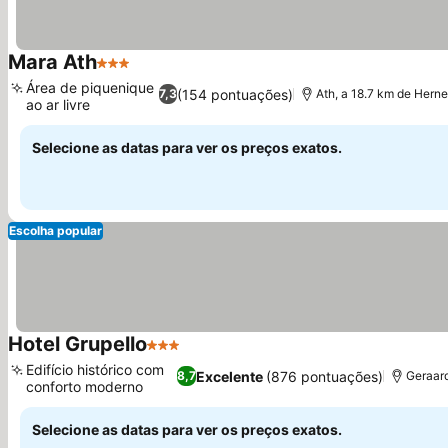
Mara Ath
3 Estrelas
Ver preços
Área de piquenique
(154 pontuações)
7,3
Ath, a 18.7 km de Herne
ao ar livre
Ver preços
Selecione as datas para ver os preços exatos.
Escolha popular
Hotel Grupello
3 Estrelas
Ver preços
Edifício histórico com
Excelente
(876 pontuações)
8,7
Geraard
conforto moderno
Ver preços
Selecione as datas para ver os preços exatos.