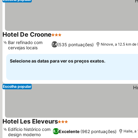
Hotel De Croone
3 Estrelas
Ver preços
Bar refinado com
(535 pontuações)
7,4
Ninove, a 12.5 km de
cervejas locais
Ver preços
Selecione as datas para ver os preços exatos.
Escolha popular
Hotel Les Eleveurs
3 Estrelas
Ver preços
Edifício histórico com
Excelente
(962 pontuações)
8,7
Halle, a
design moderno