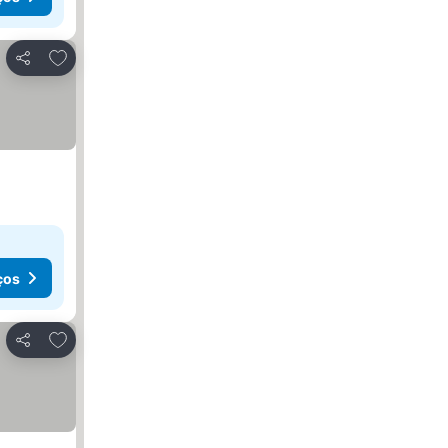
Adicionar aos favoritos
Partilhar
ços
Adicionar aos favoritos
Partilhar