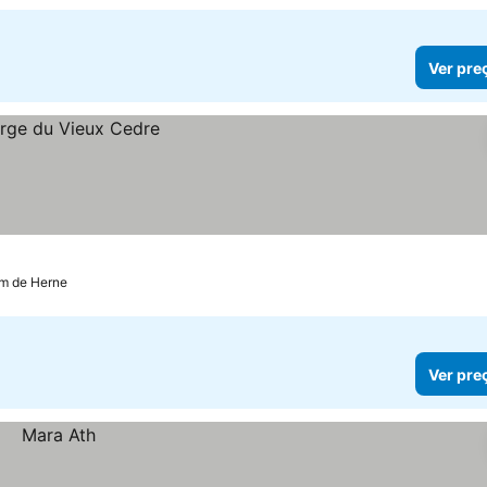
Ver pre
km de Herne
Ver pre