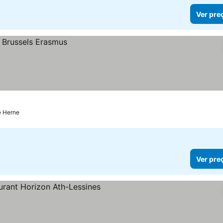
Ver pre
e Herne
Ver pre