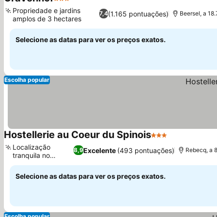
3 Estrelas
Ver preços
Propriedade e jardins
(1.165 pontuações)
7,4
Beersel, a 18
amplos de 3 hectares
Ver preços
Selecione as datas para ver os preços exatos.
Escolha popular
Hostellerie au Coeur du Spinois
3 Estrelas
Ver preços
Localização
Excelente
(493 pontuações)
8,9
Rebecq, a 8
tranquila no
Ver preços
campo
Selecione as datas para ver os preços exatos.
Escolha popular