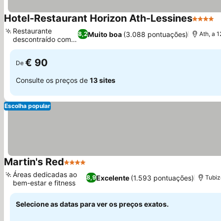
Hotel-Restaurant Horizon Ath-Lessines
4 Estre
V
Restaurante
Muito boa
(3.088 pontuações)
8,2
Ath, a 
descontraído com
Ver preços
bar
€ 90
De
Consulte os preços de
13 sites
Escolha popular
Martin's Red
4 Estrelas
Ver preços
Áreas dedicadas ao
Excelente
(1.593 pontuações)
8,9
Tubiz
bem-estar e fitness
Ver preços
Selecione as datas para ver os preços exatos.