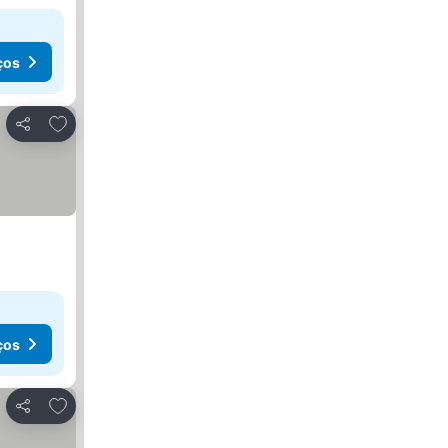
ços
Adicionar aos favoritos
Partilhar
ços
Adicionar aos favoritos
Partilhar