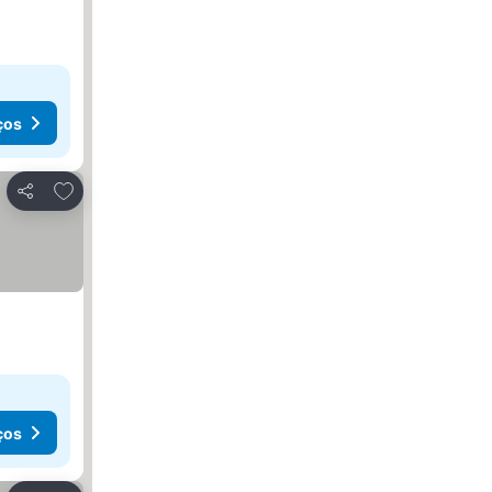
ços
Adicionar aos favoritos
Partilhar
ços