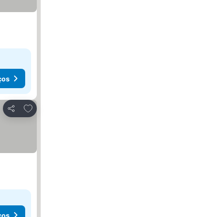
ços
Adicionar aos favoritos
Partilhar
ços