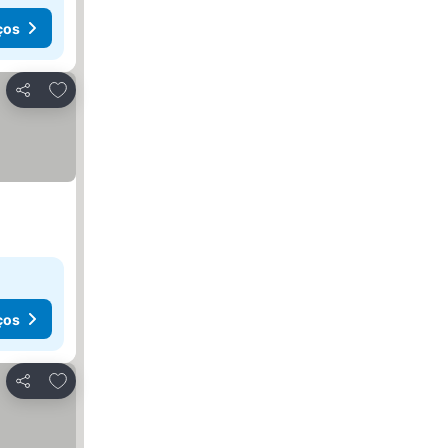
ços
Adicionar aos favoritos
Partilhar
ços
Adicionar aos favoritos
Partilhar