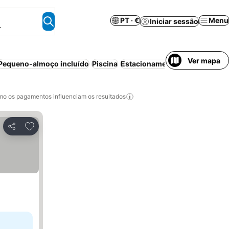
PT · €
Menu
Iniciar sessão
.
Ver mapa
Pequeno-almoço incluído
Piscina
Estacionamento
Cancelamento
o os pagamentos influenciam os resultados
Adicionar aos favoritos
Partilhar