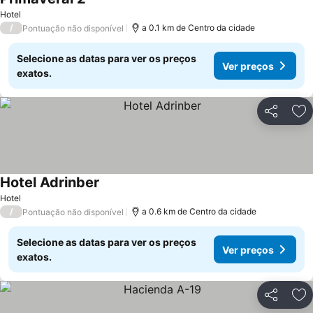
Hotel
/
a 0.1 km de Centro da cidade
Pontuação não disponível
Selecione as datas para ver os preços
Ver preços
exatos.
Partilhar
Ad
Hotel Adrinber
Hotel
/
a 0.6 km de Centro da cidade
Pontuação não disponível
Selecione as datas para ver os preços
Ver preços
exatos.
Partilhar
Ad