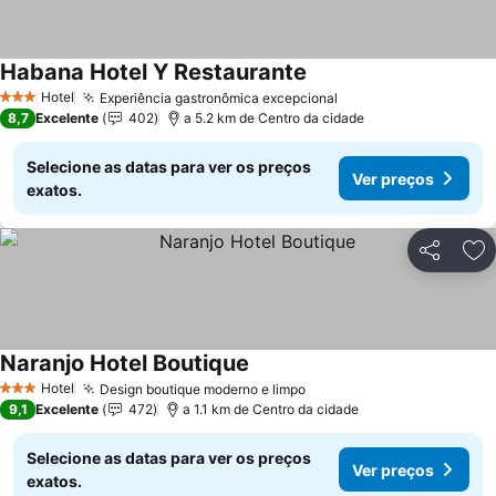
Habana Hotel Y Restaurante
Hotel
Experiência gastronômica excepcional
3 Estrelas
8,7
Excelente
402
a 5.2 km de Centro da cidade
Selecione as datas para ver os preços
Ver preços
exatos.
Partilhar
Ad
Naranjo Hotel Boutique
Hotel
Design boutique moderno e limpo
3 Estrelas
9,1
Excelente
472
a 1.1 km de Centro da cidade
Selecione as datas para ver os preços
Ver preços
exatos.