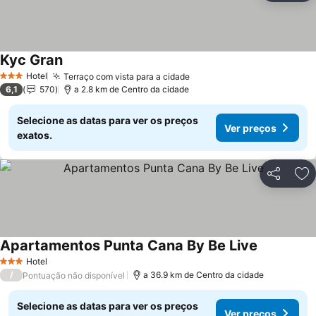
Kyc Gran
Hotel
Terraço com vista para a cidade
3 Estrelas
6,1
570
a 2.8 km de Centro da cidade
Selecione as datas para ver os preços
Ver preços
exatos.
Partilhar
Ad
Apartamentos Punta Cana By Be Live
Hotel
3 Estrelas
/
a 36.9 km de Centro da cidade
Pontuação não disponível
Selecione as datas para ver os preços
Ver preços