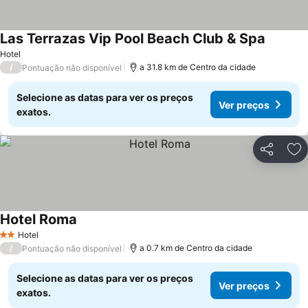
Las Terrazas Vip Pool Beach Club & Spa
Hotel
/
a 31.8 km de Centro da cidade
Pontuação não disponível
Selecione as datas para ver os preços
Ver preços
exatos.
Partilhar
Ad
Hotel Roma
Hotel
2 Estrelas
/
a 0.7 km de Centro da cidade
Pontuação não disponível
Selecione as datas para ver os preços
Ver preços
exatos.