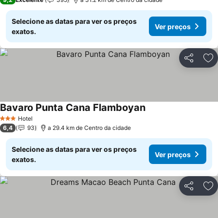
Selecione as datas para ver os preços
Ver preços
exatos.
Partilhar
Ad
Bavaro Punta Cana Flamboyan
Hotel
3 Estrelas
6,4
93
a 29.4 km de Centro da cidade
Selecione as datas para ver os preços
Ver preços
exatos.
Partilhar
Ad