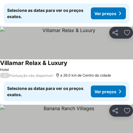
Selecione as datas para ver os preços
Ver preços
exatos.
Partilhar
Ad
Villamar Relax & Luxury
Hotel
/
a 26.0 km de Centro da cidade
Pontuação não disponível
Selecione as datas para ver os preços
Ver preços
exatos.
Partilhar
Ad