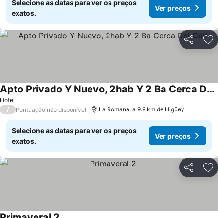
Selecione as datas para ver os preços
Ver preços
exatos.
Partilhar
Ad
Apto Privado Y Nuevo, 2hab Y 2 Ba Cerca Del Golf
Hotel
/
La Romana, a 9.9 km de Higüey
Pontuação não disponível
Selecione as datas para ver os preços
Ver preços
exatos.
Partilhar
Ad
Primaveral 2