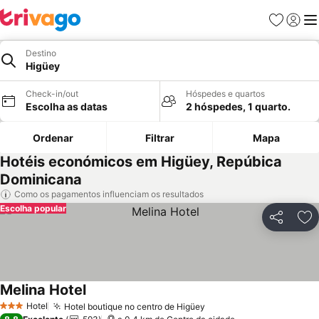
Favoritos
Iniciar
Me
Destino
Higüey
Check-in/out
Hóspedes e quartos
Escolha as datas
2 hóspedes, 1 quarto.
Ordenar
Filtrar
Mapa
Hotéis económicos em Higüey, Repúbica
Dominicana
Como os pagamentos influenciam os resultados
Escolha popular
Partilhar
Ad
Melina Hotel
Hotel
Hotel boutique no centro de Higüey
3 Estrelas