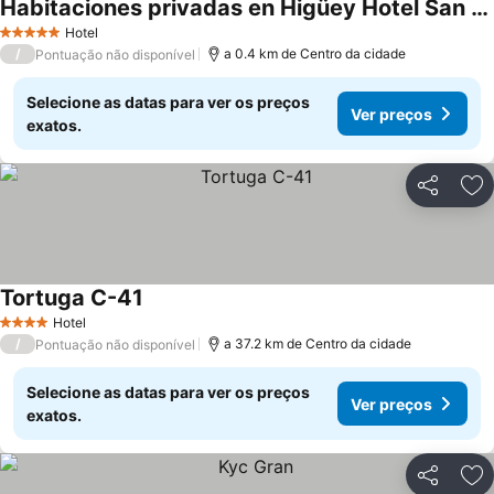
Habitaciones privadas en Higüey Hotel San Marcos
Hotel
5 Estrelas
/
a 0.4 km de Centro da cidade
Pontuação não disponível
Selecione as datas para ver os preços
Ver preços
exatos.
Partilhar
Ad
Tortuga C-41
Hotel
4 Estrelas
/
a 37.2 km de Centro da cidade
Pontuação não disponível
Selecione as datas para ver os preços
Ver preços
exatos.
Partilhar
Ad