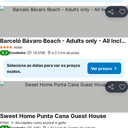
Partilhar
Ad
Barceló Bávaro Beach - Adults only - All Inclusive
Hotel
4 Estrelas
9,3
Excelente
16.058
a 0.2 km da praia
Selecione as datas para ver os preços
Ver preços
exatos.
Partilhar
Ad
Sweet Home Punta Cana Guest House
Hotel
Atividades como snorkel e golfe
9,2
Excelente
395
a 31.2 km de Centro da cidade