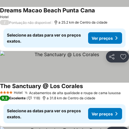
Dreams Macao Beach Punta Cana
Hotel
/
a 25.2 km de Centro da cidade
Pontuação não disponível
Selecione as datas para ver os preços
Ver preços
exatos.
Partilhar
Ad
The Sanctuary @ Los Corales
Hotel
Acabamentos de alta qualidade e roupa de cama luxuosa
4 Estrelas
9,2
Excelente
118
a 31.8 km de Centro da cidade
Selecione as datas para ver os preços
Ver preços
exatos.