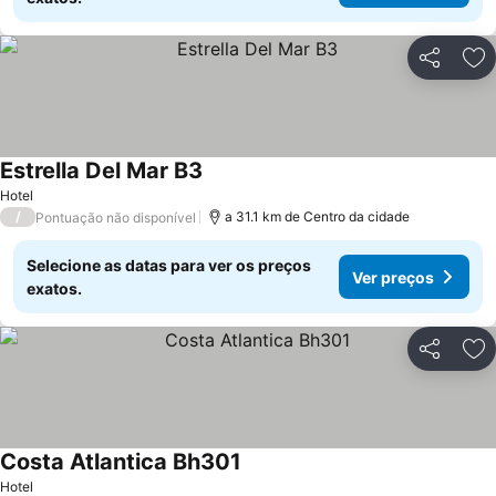
Partilhar
Ad
Estrella Del Mar B3
Hotel
/
a 31.1 km de Centro da cidade
Pontuação não disponível
Selecione as datas para ver os preços
Ver preços
exatos.
Partilhar
Ad
Costa Atlantica Bh301
Hotel