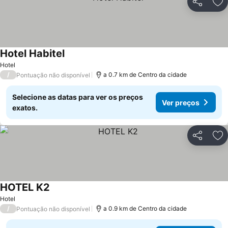
Partilhar
Ad
Hotel Habitel
Hotel
/
a 0.7 km de Centro da cidade
Pontuação não disponível
Selecione as datas para ver os preços
Ver preços
exatos.
Partilhar
Ad
HOTEL K2
Hotel
/
a 0.9 km de Centro da cidade
Pontuação não disponível