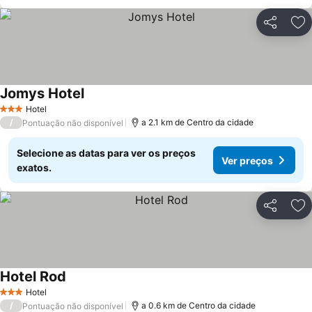
Partilhar
Ad
Jomys Hotel
Hotel
3 Estrelas
/
a 2.1 km de Centro da cidade
Pontuação não disponível
Selecione as datas para ver os preços
Ver preços
exatos.
Partilhar
Ad
Hotel Rod
Hotel
3 Estrelas
/
a 0.6 km de Centro da cidade
Pontuação não disponível