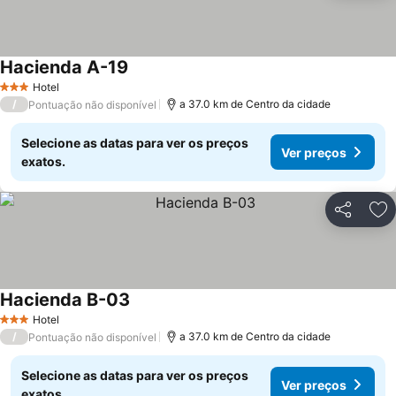
Hacienda A-19
Hotel
3 Estrelas
/
a 37.0 km de Centro da cidade
Pontuação não disponível
Selecione as datas para ver os preços
Ver preços
exatos.
Partilhar
Ad
Hacienda B-03
Hotel
3 Estrelas
/
a 37.0 km de Centro da cidade
Pontuação não disponível
Selecione as datas para ver os preços
Ver preços
exatos.