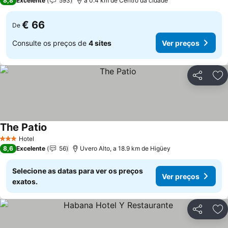
8,8
Excelente
593
a 0.4 km de Centro da cidade
€ 66
De
Consulte os preços de
4 sites
Ver preços
Partilhar
Ad
The Patio
Hotel
3 Estrelas
8,6
Excelente
56
Uvero Alto, a 18.9 km de Higüey
Selecione as datas para ver os preços
Ver preços
exatos.
Partilhar
Ad