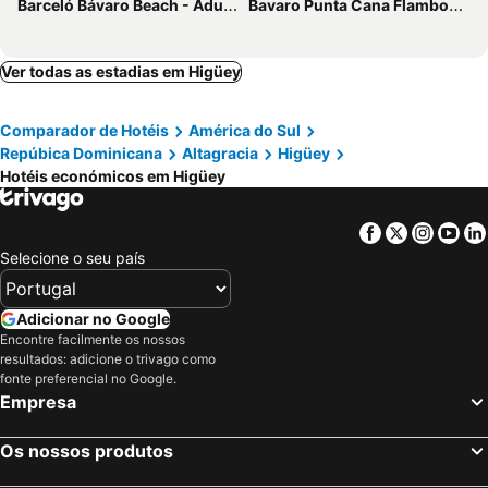
Barceló Bávaro Beach - Adults only - All Inclusive
Bavaro Punta Cana Flamboyan
Ver todas as estadias em Higüey
Comparador de Hotéis
América do Sul
Repúbica Dominicana
Altagracia
Higüey
Hotéis económicos em Higüey
Facebook
Twitter
Insta
Yo
Selecione o seu país
Adicionar no Google
Encontre facilmente os nossos
resultados: adicione o trivago como
fonte preferencial no Google.
Empresa
Os nossos produtos