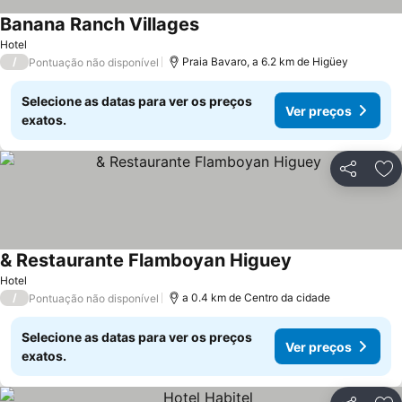
Banana Ranch Villages
Hotel
/
Praia Bavaro, a 6.2 km de Higüey
Pontuação não disponível
Selecione as datas para ver os preços
Ver preços
exatos.
Partilhar
Ad
& Restaurante Flamboyan Higuey
Hotel
/
a 0.4 km de Centro da cidade
Pontuação não disponível
Selecione as datas para ver os preços
Ver preços
exatos.