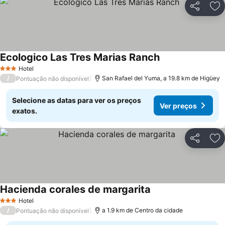
Partilhar
Ad
Ecologico Las Tres Marias Ranch
Hotel
3 Estrelas
/
San Rafael del Yuma, a 19.8 km de Higüey
Pontuação não disponível
Selecione as datas para ver os preços
Ver preços
exatos.
Partilhar
Ad
Hacienda corales de margarita
Hotel
3 Estrelas
/
a 1.9 km de Centro da cidade
Pontuação não disponível