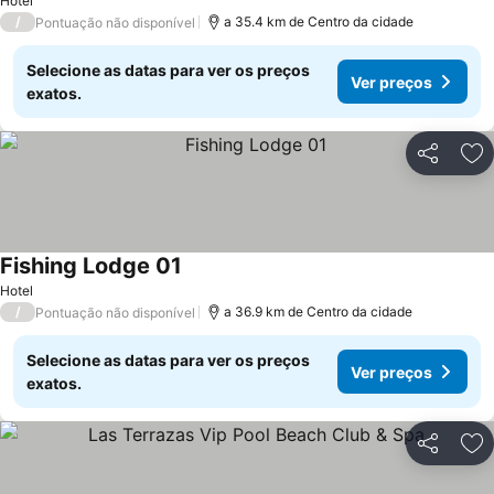
Hotel
/
a 35.4 km de Centro da cidade
Pontuação não disponível
Selecione as datas para ver os preços
Ver preços
exatos.
Partilhar
Ad
Fishing Lodge 01
Hotel
/
a 36.9 km de Centro da cidade
Pontuação não disponível
Selecione as datas para ver os preços
Ver preços
exatos.
Partilhar
Ad