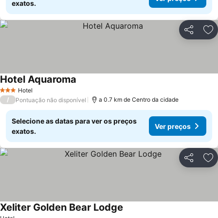
exatos.
Partilhar
Ad
Hotel Aquaroma
Hotel
3 Estrelas
/
a 0.7 km de Centro da cidade
Pontuação não disponível
Selecione as datas para ver os preços
Ver preços
exatos.
Partilhar
Ad
Xeliter Golden Bear Lodge