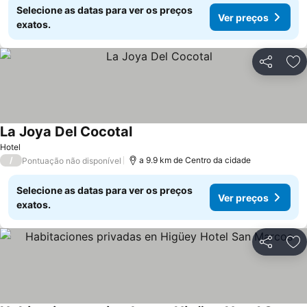
Selecione as datas para ver os preços
Ver preços
exatos.
Partilhar
Ad
La Joya Del Cocotal
Hotel
/
a 9.9 km de Centro da cidade
Pontuação não disponível
Selecione as datas para ver os preços
Ver preços
exatos.
Partilhar
Ad