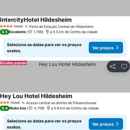
IntercityHotel Hildesheim
Hotel
Perto da Estação Central de Hildesheim
4 Estrelas
8,5
Excelente
1.799
a 0.5 km de Centro da cidade
Selecione as datas para ver os preços
Ver preços
exatos.
Escolha popular
Partilhar
Ad
Hey Lou Hotel Hildesheim
Hotel
Acesso central ao distrito de Friesenstrasse
3 Estrelas
8,4
Muito boa
4.758
a 0.6 km de Centro da cidade
Selecione as datas para ver os preços
Ver preços
exatos.