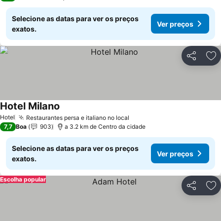
Selecione as datas para ver os preços
Ver preços
exatos.
Partilhar
Ad
Hotel Milano
Hotel
Restaurantes persa e italiano no local
7,7
Boa
903
a 3.2 km de Centro da cidade
Selecione as datas para ver os preços
Ver preços
exatos.
Escolha popular
Partilhar
Ad