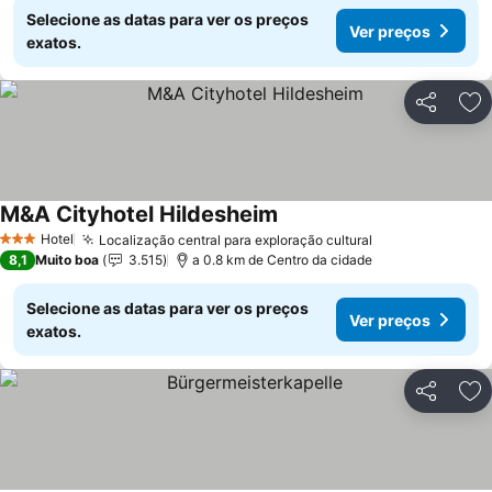
Selecione as datas para ver os preços
Ver preços
exatos.
Partilhar
Ad
M&A Cityhotel Hildesheim
Hotel
Localização central para exploração cultural
3 Estrelas
8,1
Muito boa
3.515
a 0.8 km de Centro da cidade
Selecione as datas para ver os preços
Ver preços
exatos.
Partilhar
Ad