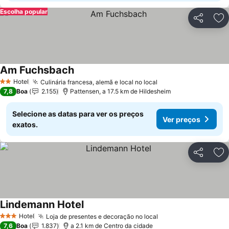
Escolha popular
Partilhar
Ad
Am Fuchsbach
Hotel
Culinária francesa, alemã e local no local
2 Estrelas
7,8
Boa
2.155
Pattensen, a 17.5 km de Hildesheim
Selecione as datas para ver os preços
Ver preços
exatos.
Partilhar
Ad
Lindemann Hotel
Hotel
Loja de presentes e decoração no local
3 Estrelas
7,6
Boa
1.837
a 2.1 km de Centro da cidade