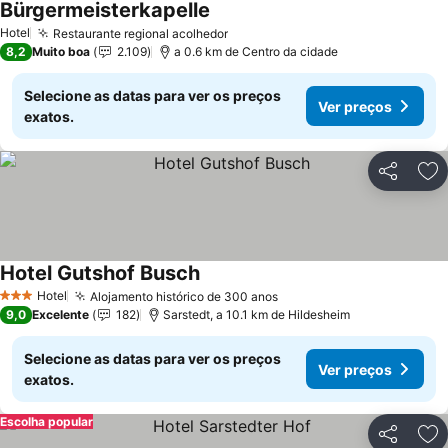
Bürgermeisterkapelle
Hotel
Restaurante regional acolhedor
8,2
Muito boa
2.109
a 0.6 km de Centro da cidade
Selecione as datas para ver os preços
Ver preços
exatos.
Partilhar
Ad
Hotel Gutshof Busch
Hotel
Alojamento histórico de 300 anos
3 Estrelas
9,0
Excelente
182
Sarstedt, a 10.1 km de Hildesheim
Selecione as datas para ver os preços
Ver preços
exatos.
Escolha popular
Partilhar
Ad