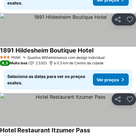
exatos.
Partilhar
Ad
1891 Hildesheim Boutique Hotel
Hotel
Quartos Wilhelminianos com design individual
3 Estrelas
8,3
Muito boa
2.530
a 0.5 km de Centro da cidade
Selecione as datas para ver os preços
Ver preços
exatos.
Partilhar
Ad
Hotel Restaurant Itzumer Pass