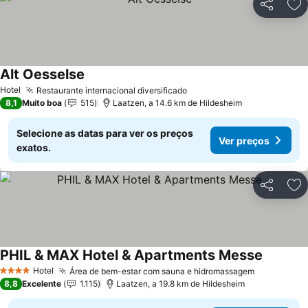
Partilhar
Ad
Alt Oesselse
Hotel
Restaurante internacional diversificado
8,1
Muito boa
515
Laatzen, a 14.6 km de Hildesheim
Selecione as datas para ver os preços
Ver preços
exatos.
Partilhar
Ad
PHIL & MAX Hotel & Apartments Messe
Hotel
Área de bem-estar com sauna e hidromassagem
4 Estrelas
8,8
Excelente
1.115
Laatzen, a 19.8 km de Hildesheim