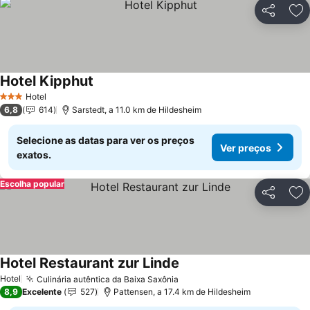
Partilhar
Ad
Hotel Kipphut
Hotel
3 Estrelas
6,8
614
Sarstedt, a 11.0 km de Hildesheim
Selecione as datas para ver os preços
Ver preços
exatos.
Escolha popular
Partilhar
Ad
Hotel Restaurant zur Linde
Hotel
Culinária autêntica da Baixa Saxônia
8,9
Excelente
527
Pattensen, a 17.4 km de Hildesheim