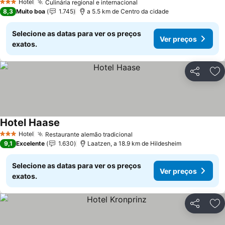
Hotel
Culinária regional e internacional
3 Estrelas
8,3
Muito boa
1.745
a 5.5 km de Centro da cidade
Selecione as datas para ver os preços
Ver preços
exatos.
Partilhar
Ad
Hotel Haase
Hotel
Restaurante alemão tradicional
3 Estrelas
9,1
Excelente
1.630
Laatzen, a 18.9 km de Hildesheim
Selecione as datas para ver os preços
Ver preços
exatos.
Partilhar
Ad