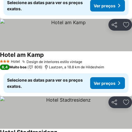
Selecione as datas para ver os preços
Ver preços
exatos.
Partilhar
Ad
Hotel am Kamp
Hotel
Design de interiores estilo vintage
3 Estrelas
8,4
Muito boa
806
Laatzen, a 18.8 km de Hildesheim
Selecione as datas para ver os preços
Ver preços
exatos.
Partilhar
Ad