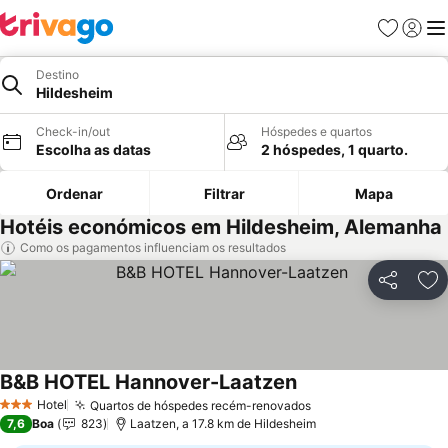
Favoritos
Iniciar
Me
Destino
Hildesheim
Check-in/out
Hóspedes e quartos
Escolha as datas
2 hóspedes, 1 quarto.
Ordenar
Filtrar
Mapa
Hotéis económicos em Hildesheim, Alemanha
Como os pagamentos influenciam os resultados
Partilhar
Ad
B&B HOTEL Hannover-Laatzen
Hotel
Quartos de hóspedes recém-renovados
3 Estrelas
7,6
Boa
823
Laatzen, a 17.8 km de Hildesheim