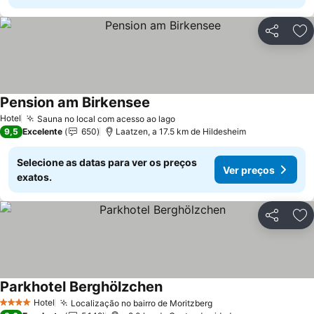
Partilhar
Ad
Pension am Birkensee
Hotel
Sauna no local com acesso ao lago
9,5
Excelente
650
Laatzen, a 17.5 km de Hildesheim
Selecione as datas para ver os preços
Ver preços
exatos.
Partilhar
Ad
Parkhotel Berghölzchen
Hotel
Localização no bairro de Moritzberg
4 Estrelas