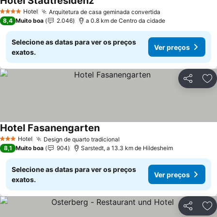
Hotel Stadtresidenz
Hotel
Arquitetura de casa geminada convertida
4 Estrelas
8,4
Muito boa
2.046
a 0.8 km de Centro da cidade
Selecione as datas para ver os preços
Ver preços
exatos.
Partilhar
Ad
Hotel Fasanengarten
Hotel
Design de quarto tradicional
3 Estrelas
8,1
Muito boa
904
Sarstedt, a 13.3 km de Hildesheim
Selecione as datas para ver os preços
Ver preços
exatos.
Partilhar
Ad