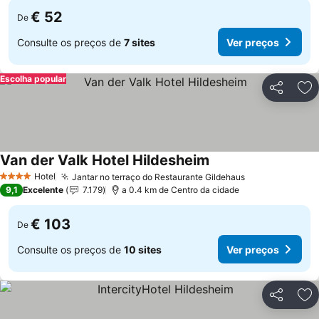
€ 52
De
Consulte os preços de
7 sites
Ver preços
Escolha popular
Partilhar
Ad
Van der Valk Hotel Hildesheim
Hotel
Jantar no terraço do Restaurante Gildehaus
4 Estrelas
9,1
Excelente
7.179
a 0.4 km de Centro da cidade
€ 103
De
Consulte os preços de
10 sites
Ver preços
Partilhar
Ad