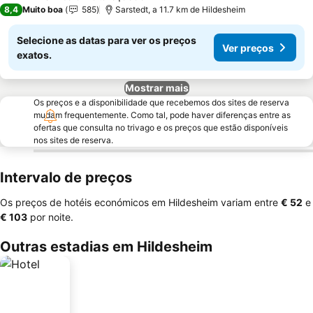
3 Estrelas
8,4
Muito boa
585
Sarstedt, a 11.7 km de Hildesheim
Selecione as datas para ver os preços
Ver preços
exatos.
Mostrar mais
Os preços e a disponibilidade que recebemos dos sites de reserva
mudam frequentemente. Como tal, pode haver diferenças entre as
ofertas que consulta no trivago e os preços que estão disponíveis
nos sites de reserva.
Intervalo de preços
Os preços de hotéis económicos em Hildesheim variam entre
‎€ 52
e
‎€ 103
por noite.
Outras estadias em Hildesheim