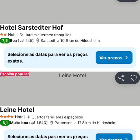
Hotel Sarstedter Hof
Hotel
Jardim e terraço tranquilos
2 Estrelas
7,5
Boa
245
Sarstedt, a 10.6 km de Hildesheim
Selecione as datas para ver os preços
Ver preços
exatos.
Escolha popular
Partilhar
Ad
Leine Hotel
Hotel
Quartos familiares espaçosos
4 Estrelas
8,1
Muito boa
1.540
Pattensen, a 17.8 km de Hildesheim
Selecione as datas para ver os preços
Ver preços