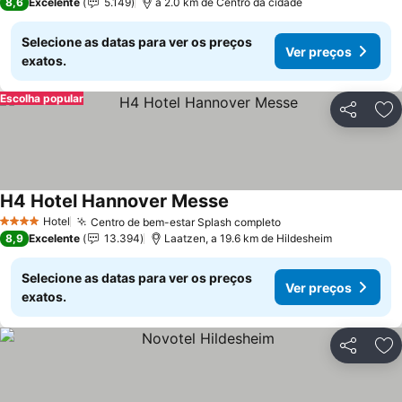
8,6
Excelente
5.149
a 2.0 km de Centro da cidade
Selecione as datas para ver os preços
Ver preços
exatos.
Escolha popular
Partilhar
Ad
H4 Hotel Hannover Messe
Hotel
Centro de bem-estar Splash completo
4 Estrelas
8,9
Excelente
13.394
Laatzen, a 19.6 km de Hildesheim
Selecione as datas para ver os preços
Ver preços
exatos.
Partilhar
Ad