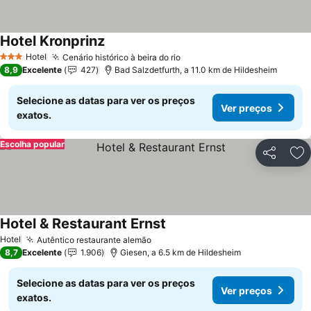
Hotel Kronprinz
Hotel
Cenário histórico à beira do rio
3 Estrelas
8,9
Excelente
427
Bad Salzdetfurth, a 11.0 km de Hildesheim
Selecione as datas para ver os preços
Ver preços
exatos.
Escolha popular
Partilhar
Ad
Hotel & Restaurant Ernst
Hotel
Autêntico restaurante alemão
8,7
Excelente
1.906
Giesen, a 6.5 km de Hildesheim
Selecione as datas para ver os preços
Ver preços
exatos.