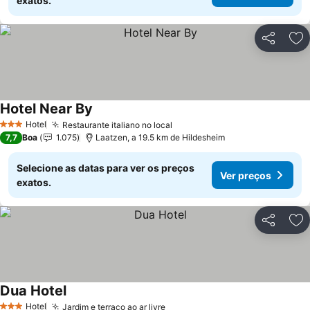
exatos.
Partilhar
Ad
Hotel Near By
Hotel
Restaurante italiano no local
3 Estrelas
7,7
Boa
1.075
Laatzen, a 19.5 km de Hildesheim
Selecione as datas para ver os preços
Ver preços
exatos.
Partilhar
Ad
Dua Hotel
Hotel
Jardim e terraço ao ar livre