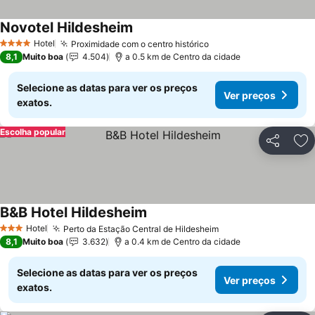
Novotel Hildesheim
Hotel
Proximidade com o centro histórico
4 Estrelas
8,1
Muito boa
4.504
a 0.5 km de Centro da cidade
Selecione as datas para ver os preços
Ver preços
exatos.
Escolha popular
Partilhar
Ad
B&B Hotel Hildesheim
Hotel
Perto da Estação Central de Hildesheim
3 Estrelas
8,1
Muito boa
3.632
a 0.4 km de Centro da cidade
Selecione as datas para ver os preços
Ver preços
exatos.