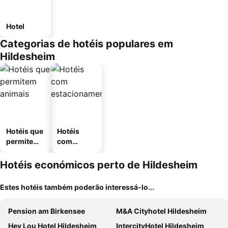
Hotel
Categorias de hotéis populares em
Hildesheim
Hotéis que
Hotéis
permitem
com
animais
estaciona
mento
Hotéis económicos perto de Hildesheim
Estes hotéis também poderão interessá-lo...
Pension am Birkensee
M&A Cityhotel Hildesheim
Hey Lou Hotel Hildesheim
IntercityHotel Hildesheim