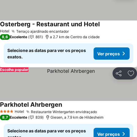
Osterberg - Restaurant und Hotel
Hotel
Terraço ajardinado encantador
8,6
Excelente
861
a 2.7 km de Centro da cidade
Selecione as datas para ver os preços
Ver preços
exatos.
Escolha popular
Partilhar
Ad
Parkhotel Ahrbergen
Hotel
Restaurante Wintergarten envidraçado
4 Estrelas
8,7
Excelente
839
Giesen, a 7.9 km de Hildesheim
Selecione as datas para ver os preços
Ver preços