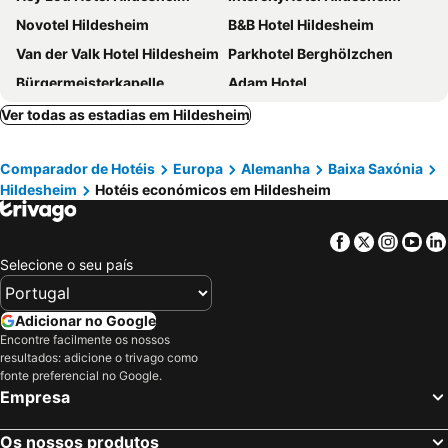
Novotel Hildesheim
B&B Hotel Hildesheim
Van der Valk Hotel Hildesheim
Parkhotel Berghölzchen
Bürgermeisterkapelle
Adam Hotel
Hotel Sarstedter Hof
Hotel Kipphut
Ver todas as estadias em Hildesheim
Deutsches Haus
Sweet Clementine B & B
Comparador de Hotéis
Europa
Alemanha
Baixa Saxónia
HAHNE´S GÄSTEHAUS
Hotel Haase
Hildesheim
Hotéis económicos em Hildesheim
Hotel Taverne Inos
Hotel Near By
H4 Hotel Hannover Messe
Facebook
Twitter
Insta
Yo
Selecione o seu país
Adicionar no Google
Encontre facilmente os nossos
resultados: adicione o trivago como
fonte preferencial no Google.
Empresa
Os nossos produtos