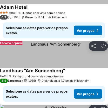
Adam Hotel
Hotel
Quartos com vista para o campo
3 Estrelas
6,2
164
Giesen, a 8.5 km de Hildesheim
Selecione as datas para ver os preços
Ver preços
exatos.
Escolha popular
Partilhar
Ad
Landhaus "Am Sonnenberg"
Hotel
Refúgio rural com vistas panorâmicas
8,5
Excelente
1.985
Diekholzen, a 7.7 km de Hildesheim
Selecione as datas para ver os preços
Ver preços
exatos.