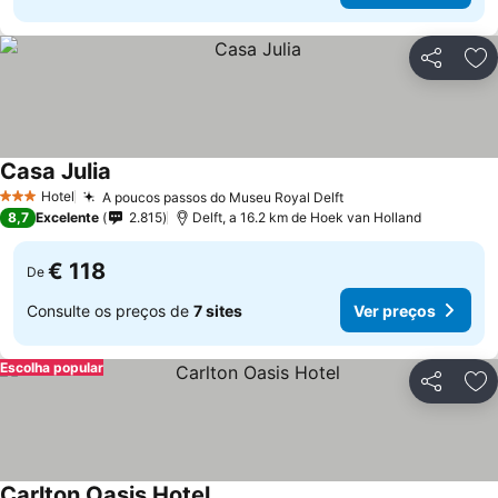
Partilhar
Ad
Casa Julia
Hotel
A poucos passos do Museu Royal Delft
3 Estrelas
8,7
Excelente
2.815
Delft, a 16.2 km de Hoek van Holland
€ 118
De
Consulte os preços de
7 sites
Ver preços
Escolha popular
Partilhar
Ad
Carlton Oasis Hotel