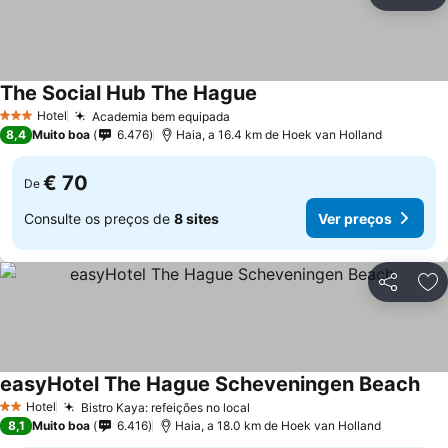
Partilhar
Ad
The Social Hub The Hague
Hotel
Academia bem equipada
3 Estrelas
8,4
Muito boa
6.476
Haia, a 16.4 km de Hoek van Holland
€ 70
De
Consulte os preços de
8 sites
Ver preços
Partilhar
Ad
easyHotel The Hague Scheveningen Beach
Hotel
Bistro Kaya: refeições no local
2 Estrelas
8,1
Muito boa
6.416
Haia, a 18.0 km de Hoek van Holland