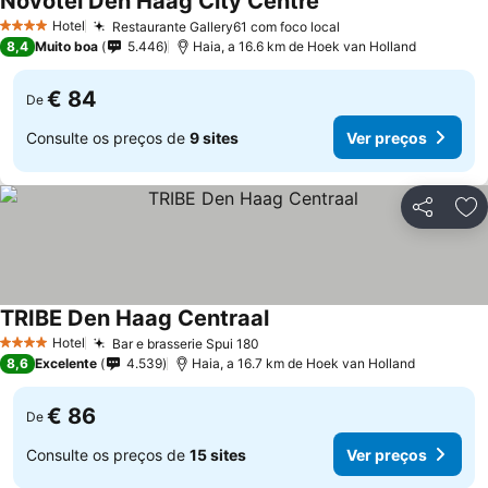
Novotel Den Haag City Centre
Hotel
Restaurante Gallery61 com foco local
4 Estrelas
8,4
Muito boa
5.446
Haia, a 16.6 km de Hoek van Holland
€ 84
De
Consulte os preços de
9 sites
Ver preços
Partilhar
Ad
TRIBE Den Haag Centraal
Hotel
Bar e brasserie Spui 180
4 Estrelas
8,6
Excelente
4.539
Haia, a 16.7 km de Hoek van Holland
€ 86
De
Consulte os preços de
15 sites
Ver preços