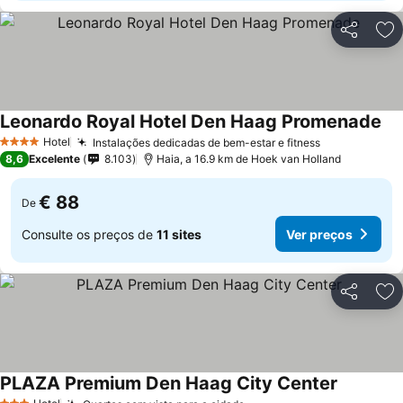
Partilhar
Ad
Leonardo Royal Hotel Den Haag Promenade
Hotel
Instalações dedicadas de bem-estar e fitness
4 Estrelas
8,6
Excelente
8.103
Haia, a 16.9 km de Hoek van Holland
€ 88
De
Consulte os preços de
11 sites
Ver preços
Partilhar
Ad
PLAZA Premium Den Haag City Center