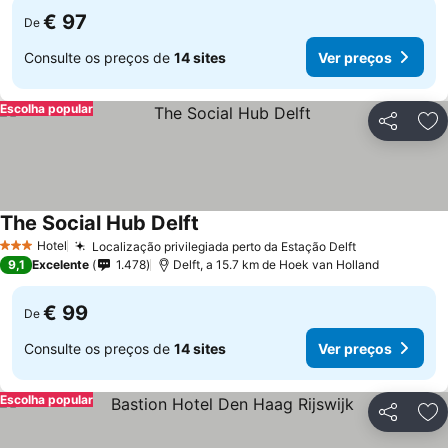
€ 97
De
Consulte os preços de
14 sites
Ver preços
Escolha popular
Partilhar
Ad
The Social Hub Delft
Hotel
Localização privilegiada perto da Estação Delft
3 Estrelas
9,1
Excelente
1.478
Delft, a 15.7 km de Hoek van Holland
€ 99
De
Consulte os preços de
14 sites
Ver preços
Escolha popular
Partilhar
Ad