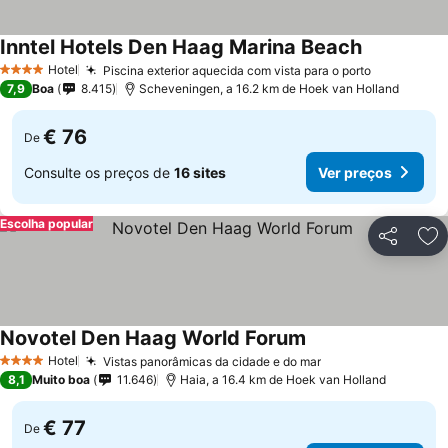
Inntel Hotels Den Haag Marina Beach
Hotel
Piscina exterior aquecida com vista para o porto
4 Estrelas
7,9
Boa
8.415
Scheveningen, a 16.2 km de Hoek van Holland
€ 76
De
Consulte os preços de
16 sites
Ver preços
Escolha popular
Partilhar
Ad
Novotel Den Haag World Forum
Hotel
Vistas panorâmicas da cidade e do mar
4 Estrelas
8,1
Muito boa
11.646
Haia, a 16.4 km de Hoek van Holland
€ 77
De