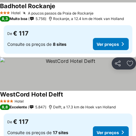
Badhotel Rockanje
Hotel
A poucos passos da Praia de Rockanje
3 Estrelas
8,3
Muito boa
5.756
Rockanje, a 12.4 km de Hoek van Holland
€ 117
De
Consulte os preços de
8 sites
Ver preços
Partilhar
Ad
WestCord Hotel Delft
Hotel
4 Estrelas
8,8
Excelente
5.847
Delft, a 17.3 km de Hoek van Holland
€ 117
De
Consulte os preços de
17 sites
Ver preços