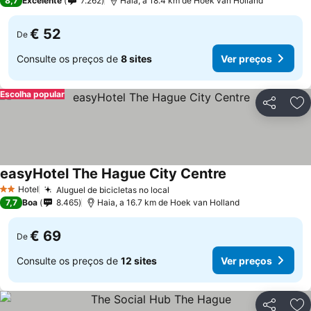
8,7
Excelente
7.262
Haia, a 18.4 km de Hoek van Holland
€ 52
De
Consulte os preços de
8 sites
Ver preços
Escolha popular
Partilhar
Ad
easyHotel The Hague City Centre
Hotel
Aluguel de bicicletas no local
2 Estrelas
7,7
Boa
8.465
Haia, a 16.7 km de Hoek van Holland
€ 69
De
Consulte os preços de
12 sites
Ver preços