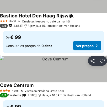
Bastion Hotel Den Haag Rijswijk
Hotel
Omeletes frescos no café da manhã
3 Estrelas
7,4
4.853
Rijswijk, a 15.1 km de Hoek van Holland
€ 99
De
Consulte os preços de
9 sites
Ver preços
Partilhar
Ad
Cove Centrum
Hotel
Vistas da histórica Grote Kerk
4 Estrelas
8,9
Excelente
4.585
Haia, a 16.5 km de Hoek van Holland
€ 99
De