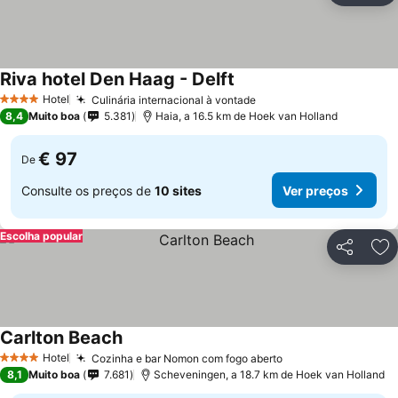
Riva hotel Den Haag - Delft
Hotel
Culinária internacional à vontade
4 Estrelas
8,4
Muito boa
5.381
Haia, a 16.5 km de Hoek van Holland
€ 97
De
Consulte os preços de
10 sites
Ver preços
Escolha popular
Partilhar
Ad
Carlton Beach
Hotel
Cozinha e bar Nomon com fogo aberto
4 Estrelas
8,1
Muito boa
7.681
Scheveningen, a 18.7 km de Hoek van Holland