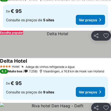
€ 95
De
Consulte os preços de
5 sites
Ver preços
Escolha popular
Partilhar
Ad
Delta Hotel
Hotel
Adega de vinhos refrigerada a água
4 Estrelas
8,3
Muito boa
7.258
Vlaardingen, a 16.8 km de Hoek van Holland
€ 95
De
Consulte os preços de
9 sites
Ver preços
Partilhar
Ad