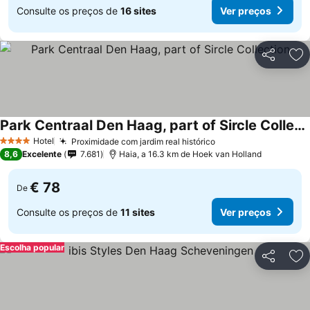
Consulte os preços de
16 sites
Ver preços
Partilhar
Ad
Park Centraal Den Haag, part of Sircle Collection
Hotel
Proximidade com jardim real histórico
4 Estrelas
8,6
Excelente
7.681
Haia, a 16.3 km de Hoek van Holland
€ 78
De
Consulte os preços de
11 sites
Ver preços
Escolha popular
Partilhar
Ad