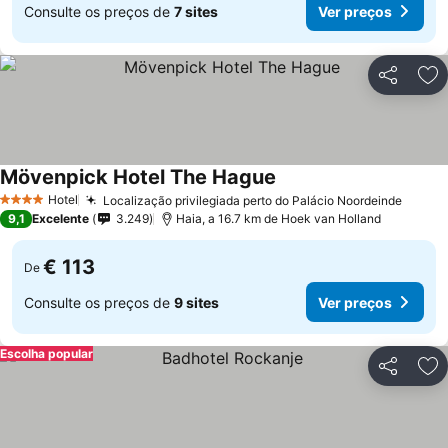
Consulte os preços de
7 sites
Ver preços
Partilhar
Ad
Mövenpick Hotel The Hague
Hotel
Localização privilegiada perto do Palácio Noordeinde
4 Estrelas
9,1
Excelente
3.249
Haia, a 16.7 km de Hoek van Holland
€ 113
De
Consulte os preços de
9 sites
Ver preços
Escolha popular
Partilhar
Ad