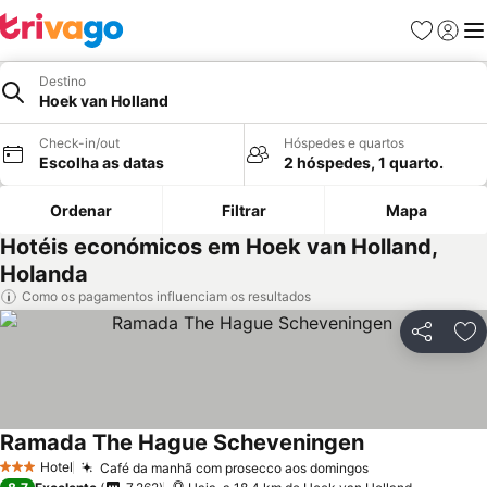
Favoritos
Iniciar
Me
Destino
Hoek van Holland
Check-in/out
Hóspedes e quartos
Escolha as datas
2 hóspedes, 1 quarto.
Ordenar
Filtrar
Mapa
Hotéis económicos em Hoek van Holland,
Holanda
Como os pagamentos influenciam os resultados
Partilhar
Ad
Ramada The Hague Scheveningen
Hotel
Café da manhã com prosecco aos domingos
3 Estrelas