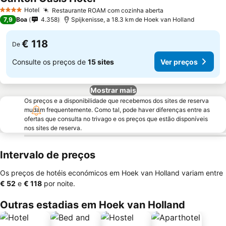
Hotel
Restaurante ROAM com cozinha aberta
4 Estrelas
7,9
Boa
4.358
Spijkenisse, a 18.3 km de Hoek van Holland
€ 118
De
Consulte os preços de
15 sites
Ver preços
Mostrar mais
Os preços e a disponibilidade que recebemos dos sites de reserva
mudam frequentemente. Como tal, pode haver diferenças entre as
ofertas que consulta no trivago e os preços que estão disponíveis
nos sites de reserva.
Intervalo de preços
Os preços de hotéis económicos em Hoek van Holland variam entre
‎€ 52
e
‎€ 118
por noite.
Outras estadias em Hoek van Holland