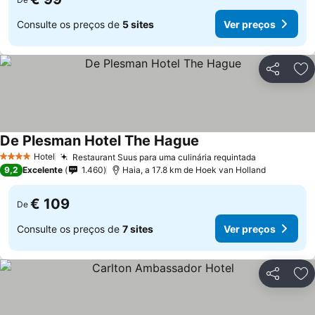
Consulte os preços de
5 sites
Ver preços
Partilhar
Ad
De Plesman Hotel The Hague
Hotel
Restaurant Suus para uma culinária requintada
4 Estrelas
9,2
Excelente
1.460
Haia, a 17.8 km de Hoek van Holland
€ 109
De
Consulte os preços de
7 sites
Ver preços
Partilhar
Ad