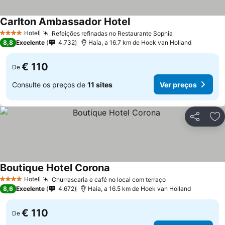
Carlton Ambassador Hotel
Hotel
Refeições refinadas no Restaurante Sophia
4 Estrelas
8,8
Excelente
4.732
Haia, a 16.7 km de Hoek van Holland
€ 110
De
Consulte os preços de
11 sites
Ver preços
Partilhar
Ad
Boutique Hotel Corona
Hotel
Churrascaria e café no local com terraço
4 Estrelas
8,6
Excelente
4.672
Haia, a 16.5 km de Hoek van Holland
€ 110
De