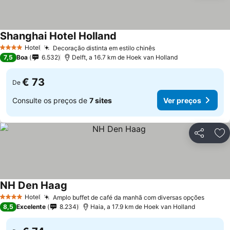
Shanghai Hotel Holland
Hotel
Decoração distinta em estilo chinês
4 Estrelas
7,5
Boa
6.532
Delft, a 16.7 km de Hoek van Holland
€ 73
De
Consulte os preços de
7 sites
Ver preços
Partilhar
Ad
NH Den Haag
Hotel
Amplo buffet de café da manhã com diversas opções
4 Estrelas
8,5
Excelente
8.234
Haia, a 17.9 km de Hoek van Holland