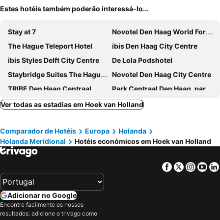
Estes hotéis também poderão interessá-lo...
Stay at 7
Novotel Den Haag World Forum
The Hague Teleport Hotel
ibis Den Haag City Centre
ibis Styles Delft City Centre
De Lola Podshotel
Staybridge Suites The Hague - Parliament By Ihg
Novotel Den Haag City Centre
TRIBE Den Haag Centraal
Park Centraal Den Haag, part of Sircle Collection
Novotel Rotterdam-Schiedam
Best Western Hotel Den Haag
Ver todas as estadias em Hoek van Holland
Holiday Inn Express The Hague - Parliament By Ihg
NH Den Haag
Comparador de Hotéis
Europa
Holanda
Riva hotel Den Haag - Delft
easyHotel The Hague City Centre
Holanda Meridional
Hotéis económicos em Hoek van Holland
Shanghai Hotel Holland
Andante Hotel
easyHotel The Hague Scheveningen Beach
Hotel Royal Bridges
Facebook
Twitter
Insta
Yo
Ramada The Hague Scheveningen
The Social Hub Delft
Hotel Cafe The Windmill
The Hague Marriott Hotel
Adicionar no Google
The Social Hub The Hague
Moxy The Hague
Encontre facilmente os nossos
resultados: adicione o trivago como
WestCord Hotel Delft
Grand Hotel Amrâth Kurhaus The Hague Scheveningen