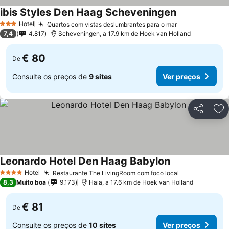
ibis Styles Den Haag Scheveningen
Hotel
Quartos com vistas deslumbrantes para o mar
3 Estrelas
7,4
4.817
Scheveningen, a 17.9 km de Hoek van Holland
€ 80
De
Consulte os preços de
9 sites
Ver preços
Partilhar
Ad
Leonardo Hotel Den Haag Babylon
Hotel
Restaurante The LivingRoom com foco local
4 Estrelas
8,3
Muito boa
9.173
Haia, a 17.6 km de Hoek van Holland
€ 81
De
Consulte os preços de
10 sites
Ver preços