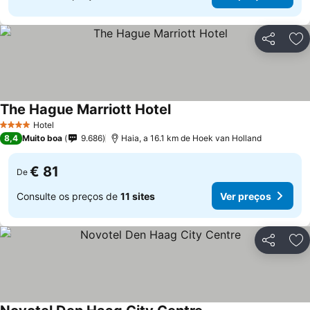
Partilhar
Ad
The Hague Marriott Hotel
Hotel
4 Estrelas
8,4
Muito boa
9.686
Haia, a 16.1 km de Hoek van Holland
€ 81
De
Consulte os preços de
11 sites
Ver preços
Partilhar
Ad