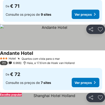
€ 71
De
Consulte os preços de
9 sites
Ver preços
Partilhar
Ad
Andante Hotel
Hotel
Quartos com vista para o mar
3 Estrelas
7,1
6.966
Haia, a 17.6 km de Hoek van Holland
€ 72
De
Consulte os preços de
7 sites
Ver preços
Escolha popular
Partilhar
Ad