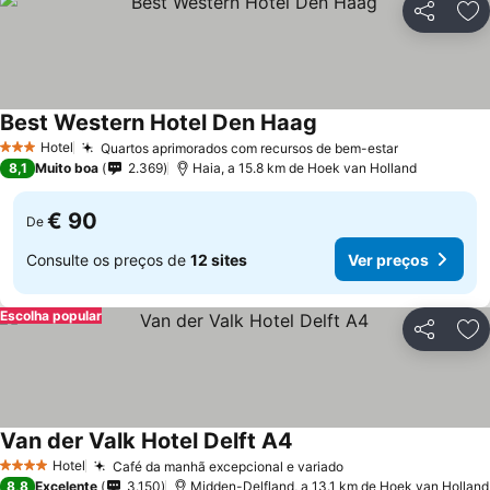
Partilhar
Ad
Best Western Hotel Den Haag
Hotel
Quartos aprimorados com recursos de bem-estar
3 Estrelas
8,1
Muito boa
2.369
Haia, a 15.8 km de Hoek van Holland
€ 90
De
Consulte os preços de
12 sites
Ver preços
Escolha popular
Partilhar
Ad
Van der Valk Hotel Delft A4
Hotel
Café da manhã excepcional e variado
4 Estrelas
8,8
Excelente
3.150
Midden-Delfland, a 13.1 km de Hoek van Holland