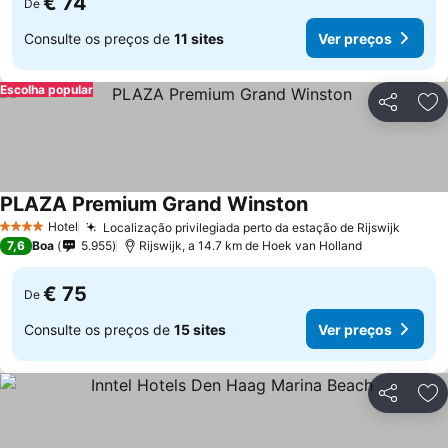
€ 74
De
Consulte os preços de
11 sites
Ver preços
Escolha popular
Partilhar
Ad
PLAZA Premium Grand Winston
Hotel
Localização privilegiada perto da estação de Rijswijk
4 Estrelas
7,6
Boa
5.955
Rijswijk, a 14.7 km de Hoek van Holland
€ 75
De
Consulte os preços de
15 sites
Ver preços
Partilhar
Ad