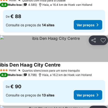
Hotel
Quartos com vista para a cidade
3 Estrelas
8,4
Muito boa
4.585
Haia, a 16.4 km de Hoek van Holland
€ 88
De
Consulte os preços de
14 sites
Ver preços
Partilhar
Ad
ibis Den Haag City Centre
Hotel
Quartos silenciosos para um sono tranquilo
3 Estrelas
8,2
Muito boa
8.798
Haia, a 16.2 km de Hoek van Holland
€ 90
De
Consulte os preços de
13 sites
Ver preços