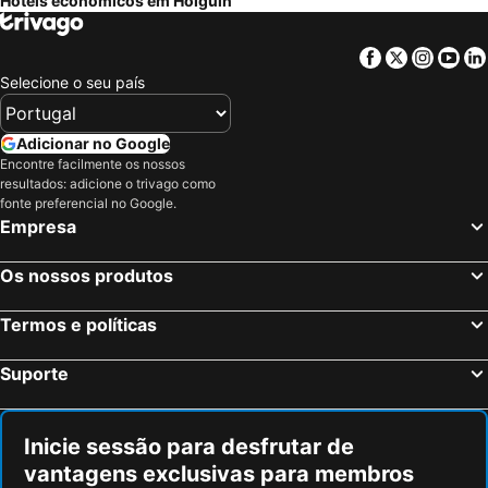
Hotéis económicos em Holguín
Facebook
Twitter
Insta
Yo
Selecione o seu país
Adicionar no Google
Encontre facilmente os nossos
resultados: adicione o trivago como
fonte preferencial no Google.
Empresa
Os nossos produtos
Termos e políticas
Suporte
Inicie sessão para desfrutar de
vantagens exclusivas para membros