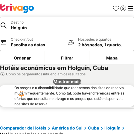
Favoritos
Iniciar
Me
Destino
Holguín
Check-in/out
Hóspedes e quartos
Escolha as datas
2 hóspedes, 1 quarto.
Ordenar
Filtrar
Mapa
Hotéis económicos em Holguín, Cuba
Como os pagamentos influenciam os resultados
Mostrar mais
Os preços e a disponibilidade que recebemos dos sites de reserva
mudam frequentemente. Como tal, pode haver diferenças entre as
ofertas que consulta no trivago e os preços que estão disponíveis
nos sites de reserva.
Comparador de Hotéis
América do Sul
Cuba
Holguín