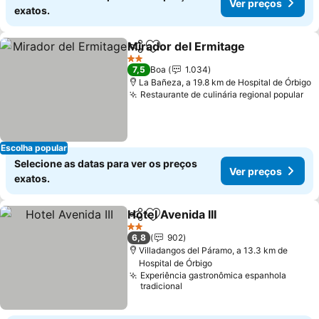
Ver preços
exatos.
Mirador del Ermitage
Partilhar
Adicionar aos favoritos
Ver 
2 Estrelas
7,5
Boa
1.034
La Bañeza, a 19.8 km de Hospital de Órbigo
Restaurante de culinária regional popular
Ve
Escolha popular
Selecione as datas para ver os preços
Ver preços
exatos.
Hotel Avenida III
Partilhar
Adicionar aos favoritos
Ver preço
2 Estrelas
6,8
902
Villadangos del Páramo, a 13.3 km de
Hospital de Órbigo
Experiência gastronômica espanhola
tradicional