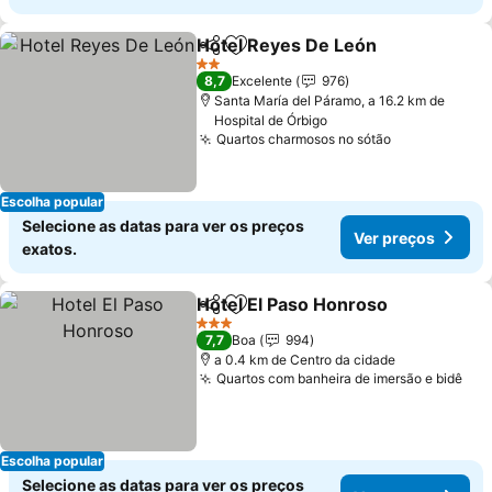
Hotel Reyes De León
Partilhar
Adicionar aos favoritos
Ver p
2 Estrelas
8,7
Excelente
976
Santa María del Páramo, a 16.2 km de
Hospital de Órbigo
Quartos charmosos no sótão
Ver preços
Escolha popular
Selecione as datas para ver os preços
Ver preços
exatos.
Hotel El Paso Honroso
Partilhar
Adicionar aos favoritos
Ver
3 Estrelas
7,7
Boa
994
a 0.4 km de Centro da cidade
Quartos com banheira de imersão e bidê
Ver
Escolha popular
Selecione as datas para ver os preços