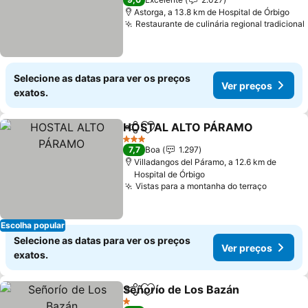
Astorga, a 13.8 km de Hospital de Órbigo
Restaurante de culinária regional tradicional
Selecione as datas para ver os preços
Ver preços
exatos.
HOSTAL ALTO PÁRAMO
Partilhar
Adicionar aos favoritos
Ve
3 Estrelas
7,7
Boa
1.297
Villadangos del Páramo, a 12.6 km de
Hospital de Órbigo
Vistas para a montanha do terraço
Ver pre
Escolha popular
Selecione as datas para ver os preços
Ver preços
exatos.
Señorío de Los Bazán
Partilhar
Adicionar aos favoritos
Ver 
1 Estrelas