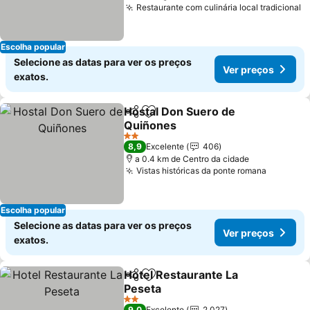
Restaurante com culinária local tradicional
V
Escolha popular
Selecione as datas para ver os preços
Ver preços
exatos.
Hostal Don Suero de
Partilhar
Adicionar aos favoritos
Quiñones
Ver preços
2 Estrelas
8,9
Excelente
406
a 0.4 km de Centro da cidade
Vistas históricas da ponte romana
Ver pre
Escolha popular
Selecione as datas para ver os preços
Ver preços
exatos.
Hotel Restaurante La
Partilhar
Adicionar aos favoritos
Peseta
Ver preços
2 Estrelas
9,0
Excelente
2.027