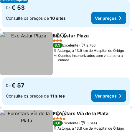
€ 53
De
Consulte os preços de
10 sites
Ver preços
Exe Astur Plaza
Partilhar
Adicionar aos favoritos
Ver preços
3 Estrelas
8,5
Excelente
2.766
Astorga, a 13.9 km de Hospital de Órbigo
Quartos insonorizados com vista para a
cidade
€ 57
De
Consulte os preços de
11 sites
Ver preços
Eurostars Vía de la Plata
Partilhar
Adicionar aos favoritos
Ve
4 Estrelas
8,8
Excelente
3.614
Astorga, a 13.8 km de Hospital de Órbigo