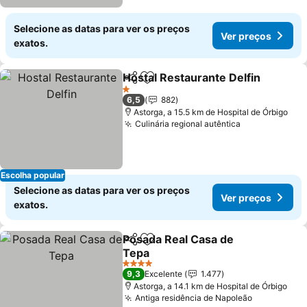
Selecione as datas para ver os preços
Ver preços
exatos.
Hostal Restaurante Delfin
Partilhar
Adicionar aos favoritos
1 Estrelas
6,5
882
Astorga, a 15.5 km de Hospital de Órbigo
Culinária regional autêntica
Ver preços
Escolha popular
Selecione as datas para ver os preços
Ver preços
exatos.
Posada Real Casa de
Partilhar
Adicionar aos favoritos
Tepa
Ver preços
4 Estrelas
9,3
Excelente
1.477
Astorga, a 14.1 km de Hospital de Órbigo
Antiga residência de Napoleão
Ver preço