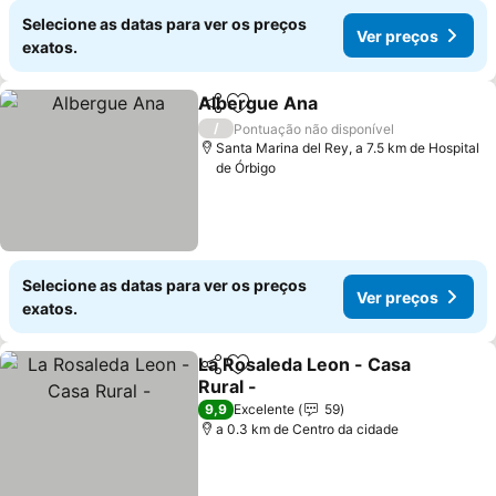
Selecione as datas para ver os preços
Ver preços
exatos.
Albergue Ana
Partilhar
Adicionar aos favoritos
Ver preços
/
Pontuação não disponível
Santa Marina del Rey, a 7.5 km de Hospital
de Órbigo
Selecione as datas para ver os preços
Ver preços
exatos.
La Rosaleda Leon - Casa
Partilhar
Adicionar aos favoritos
Rural -
Ver preços
9,9
Excelente
59
a 0.3 km de Centro da cidade