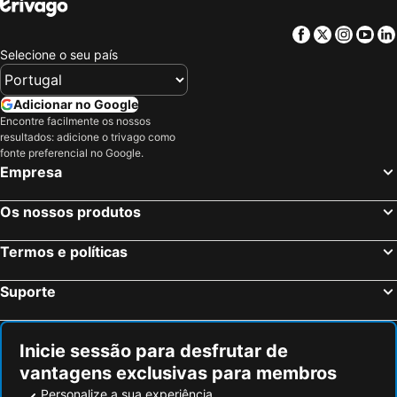
Hotel Restaurante La Peseta
Facebook
Twitter
Insta
Yo
Selecione o seu país
Adicionar no Google
Encontre facilmente os nossos
resultados: adicione o trivago como
fonte preferencial no Google.
Empresa
Os nossos produtos
Termos e políticas
Suporte
Inicie sessão para desfrutar de
vantagens exclusivas para membros
Personalize a sua experiência