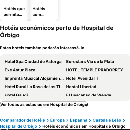
Hotéis que
Hotéis
permitem
com
animais
estaciona
mento
Hotéis económicos perto de Hospital de
Órbigo
Estes hotéis também poderão interessá-lo...
Hotel Spa Ciudad de Astorga
Eurostars Vía de la Plata
Exe Astur Plaza
HOTEL TEMPLE PRADORREY
Imprenta Musical Alojamiento
Hotel Avenida III
Hotel Rural La Rosa de los Tiempos
Hostal Libertad
Hotel Gaudi
El Descanso de Wendy
Hotel El Paso Honroso
Hostal Restaurante Delfin
Ver todas as estadias em Hospital de Órbigo
Mirador del Ermitage
Hotel Rural Madre Agricultura
Comparador de Hotéis
Europa
Espanha
Castela e Leão
HOSTAL ALTO PÁRAMO
Hotel Reyes De León
Hospital de Órbigo
Hotéis económicos em Hospital de Órbigo
Posada Real Casa de Tepa
Hostería Casa Flor