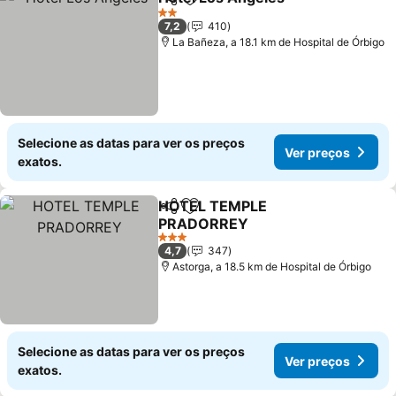
Partilhar
Adicionar aos favoritos
Ver pre
2 Estrelas
7,2
410
La Bañeza, a 18.1 km de Hospital de Órbigo
Selecione as datas para ver os preços
Ver preços
exatos.
HOTEL TEMPLE
Partilhar
Adicionar aos favoritos
PRADORREY
Ver preços
3 Estrelas
4,7
347
Astorga, a 18.5 km de Hospital de Órbigo
Selecione as datas para ver os preços
Ver preços
exatos.