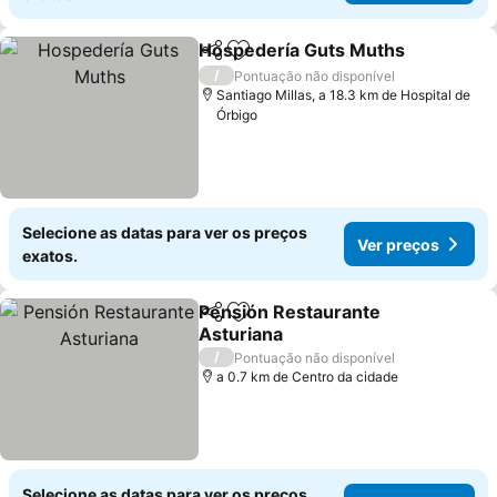
Hospedería Guts Muths
Partilhar
Adicionar aos favoritos
Ve
/
Pontuação não disponível
Santiago Millas, a 18.3 km de Hospital de
Órbigo
Selecione as datas para ver os preços
Ver preços
exatos.
Pensión Restaurante
Partilhar
Adicionar aos favoritos
Asturiana
Ver preços
/
Pontuação não disponível
a 0.7 km de Centro da cidade
Selecione as datas para ver os preços