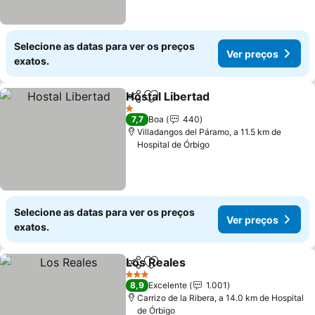
Selecione as datas para ver os preços
Ver preços
exatos.
Hostal Libertad
Partilhar
Adicionar aos favoritos
Ver preços
1 Estrelas
7,7
Boa
440
Villadangos del Páramo, a 11.5 km de
Hospital de Órbigo
Selecione as datas para ver os preços
Ver preços
exatos.
Los Reales
Partilhar
Adicionar aos favoritos
Ver preços
3 Estrelas
8,9
Excelente
1.001
Carrizo de la Ribera, a 14.0 km de Hospital
de Órbigo