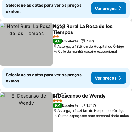
Selecione as datas para ver os preços
Ver preços
exatos.
Hotel Rural La Rosa de los
Partilhar
Adicionar aos favoritos
Tiempos
Ver preços
2 Estrelas
9,8
Excelente
487
Astorga, a 13.5 km de Hospital de Órbigo
Café da manhã caseiro excepcional
Ver pr
Selecione as datas para ver os preços
Ver preços
exatos.
El Descanso de Wendy
Partilhar
Adicionar aos favoritos
Ver
3 Estrelas
9,4
Excelente
1.747
Astorga, a 14.4 km de Hospital de Órbigo
Suítes espaçosas com personalidade única
V