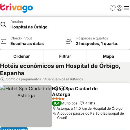
Favoritos
Iniciar
Me
Destino
Hospital de Órbigo
Check-in/out
Hóspedes e quartos
Escolha as datas
2 hóspedes, 1 quarto.
Ordenar
Filtrar
Mapa
Hotéis económicos em Hospital de Órbigo,
Espanha
Como os pagamentos influenciam os resultados
Hotel Spa Ciudad de
Partilhar
Adicionar aos favoritos
Astorga
Ver preços
4 Estrelas
8,4
Muito boa
4.181
Astorga, a 14.0 km de Hospital de Órbigo
A poucos passos do Palácio Episcopal de
Gaudí
Escolha popular