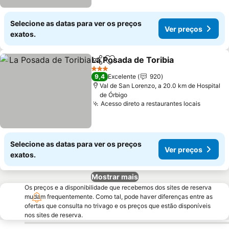
Selecione as datas para ver os preços
Ver preços
exatos.
La Posada de Toribia
Partilhar
Adicionar aos favoritos
Ver p
3 Estrelas
9,4
Excelente
920
Val de San Lorenzo, a 20.0 km de Hospital
de Órbigo
Acesso direto a restaurantes locais
Ver pr
Selecione as datas para ver os preços
Ver preços
exatos.
Mostrar mais
Os preços e a disponibilidade que recebemos dos sites de reserva
mudam frequentemente. Como tal, pode haver diferenças entre as
ofertas que consulta no trivago e os preços que estão disponíveis
nos sites de reserva.