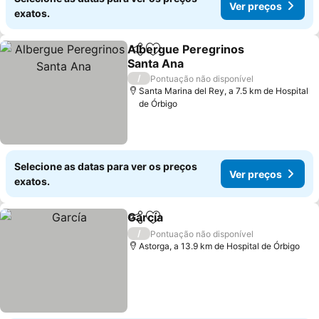
Ver preços
exatos.
Albergue Peregrinos
Partilhar
Adicionar aos favoritos
Santa Ana
Ver preços
/
Pontuação não disponível
Santa Marina del Rey, a 7.5 km de Hospital
de Órbigo
Selecione as datas para ver os preços
Ver preços
exatos.
García
Partilhar
Adicionar aos favoritos
Ver preços
/
Pontuação não disponível
Astorga, a 13.9 km de Hospital de Órbigo