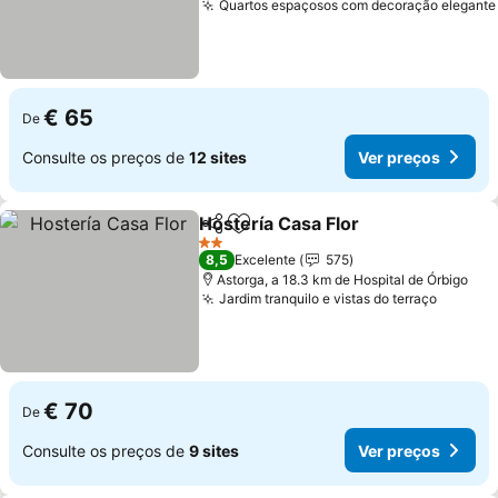
Quartos espaçosos com decoração elegante
€ 65
De
Consulte os preços de
12 sites
Ver preços
Hostería Casa Flor
Partilhar
Adicionar aos favoritos
Ver pre
2 Estrelas
8,5
Excelente
575
Astorga, a 18.3 km de Hospital de Órbigo
Jardim tranquilo e vistas do terraço
Ver pr
€ 70
De
Consulte os preços de
9 sites
Ver preços