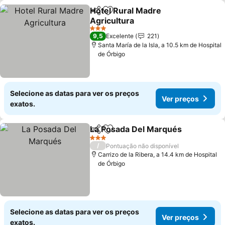
Hotel Rural Madre
Partilhar
Adicionar aos favoritos
Agricultura
Ver preços
3 Estrelas
9,5
Excelente
221
Santa María de la Isla, a 10.5 km de Hospital
de Órbigo
Selecione as datas para ver os preços
Ver preços
exatos.
La Posada Del Marqués
Partilhar
Adicionar aos favoritos
Ve
3 Estrelas
/
Pontuação não disponível
Carrizo de la Ribera, a 14.4 km de Hospital
de Órbigo
Selecione as datas para ver os preços
Ver preços
exatos.