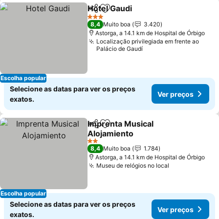
Hotel Gaudi
Partilhar
Adicionar aos favoritos
Ver preços
3 Estrelas
8,4
Muito boa
3.420
Astorga, a 14.1 km de Hospital de Órbigo
Localização privilegiada em frente ao
Palácio de Gaudí
Escolha popular
Selecione as datas para ver os preços
Ver preços
exatos.
Imprenta Musical
Partilhar
Adicionar aos favoritos
Alojamiento
Ver preços
2 Estrelas
8,4
Muito boa
1.784
Astorga, a 14.1 km de Hospital de Órbigo
Museu de relógios no local
Ver preços
Escolha popular
Selecione as datas para ver os preços
Ver preços
exatos.