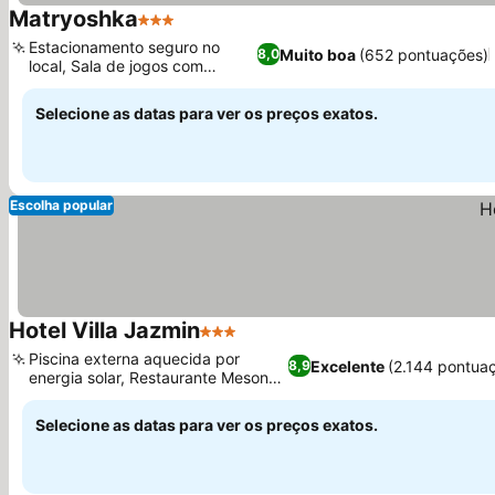
Matryoshka
3 Estrelas
Estacionamento seguro no
Muito boa
(652 pontuações)
8,0
local, Sala de jogos com
pebolim
Selecione as datas para ver os preços exatos.
Escolha popular
Hotel Villa Jazmin
3 Estrelas
Piscina externa aquecida por
Excelente
(2.144 pontua
8,9
energia solar, Restaurante Meson
Penelope
Selecione as datas para ver os preços exatos.