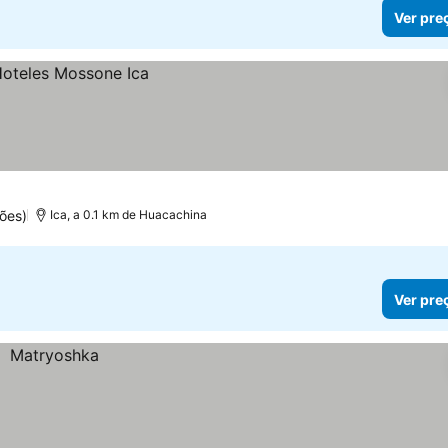
Ver pre
ões)
Ica, a 0.1 km de Huacachina
Ver pre