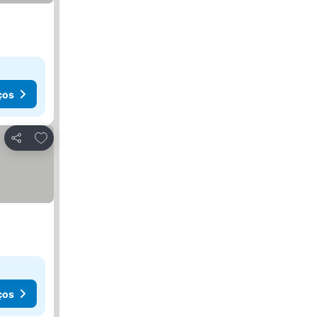
ços
Adicionar aos favoritos
Partilhar
ços