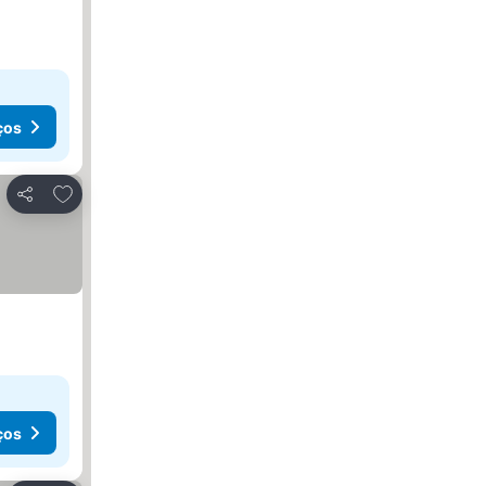
ços
Adicionar aos favoritos
Partilhar
ços