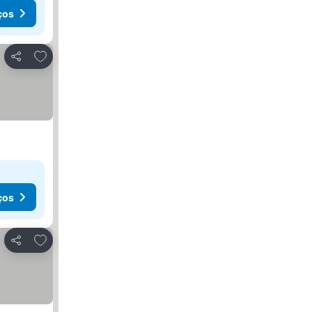
ços
Adicionar aos favoritos
Partilhar
ços
Adicionar aos favoritos
Partilhar