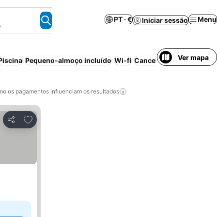
PT · €
Menu
Iniciar sessão
.
Ver mapa
Piscina
Pequeno-almoço incluído
Wi-fi
Cancelamento gratuito
o os pagamentos influenciam os resultados
Adicionar aos favoritos
Partilhar