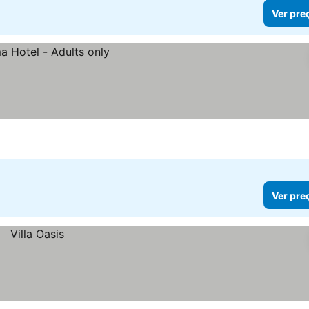
Ver pre
Ver pre