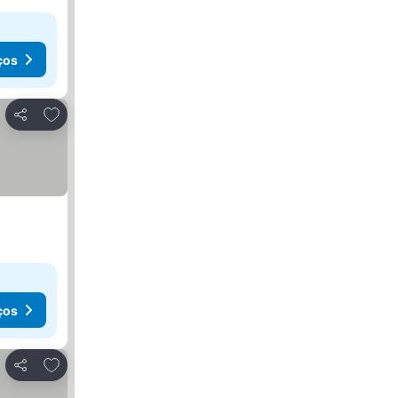
ços
Adicionar aos favoritos
Partilhar
ços
Adicionar aos favoritos
Partilhar