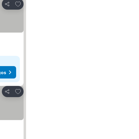
Adicionar aos favoritos
Partilhar
ços
Adicionar aos favoritos
Partilhar