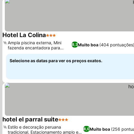
Hotel La Colina
3 Estrelas
Ampla piscina externa, Mini
Muito boa
(404 pontuações
8,3
fazenda encantadora para
famílias
Selecione as datas para ver os preços exatos.
hotel el parral suite
3 Estrelas
Estilo e decoração peruana
Muito boa
(256 pontu
8,0
tradicional, Estacionamento amplo e