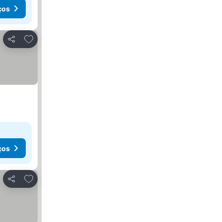
ços
Adicionar aos favoritos
Partilhar
ços
Adicionar aos favoritos
Partilhar