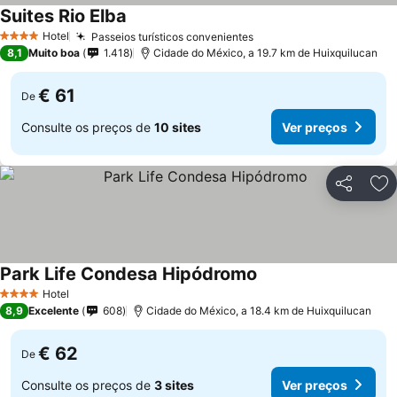
Suites Rio Elba
Ver preços
Hotel
Passeios turísticos convenientes
Ver preços
4 Estrelas
8,1
Muito boa
1.418
Cidade do México, a 19.7 km de Huixquilucan
€ 61
De
Consulte os preços de
10 sites
Ver preços
Partilhar
Ad
Park Life Condesa Hipódromo
Ver preços
Hotel
4 Estrelas
8,9
Excelente
608
Cidade do México, a 18.4 km de Huixquilucan
€ 62
De
Consulte os preços de
3 sites
Ver preços