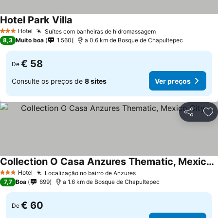
Hotel Park Villa
Ver preços
Hotel
Suítes com banheiras de hidromassagem
Ver preços
3 Estrelas
8,3
Muito boa
1.560
a 0.6 km de Bosque de Chapultepec
€ 58
De
Consulte os preços de
8 sites
Ver preços
Partilhar
Ad
Collection O Casa Anzures Thematic, Mexico City
Ver preços
Hotel
Localização no bairro de Anzures
Ver preços
3 Estrelas
7,7
Boa
699
a 1.6 km de Bosque de Chapultepec
€ 60
De