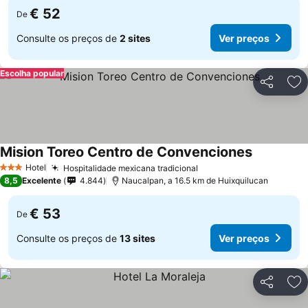
€ 52
De
Consulte os preços de
2 sites
Ver preços
Escolha popular
Partilhar
Ad
Mision Toreo Centro de Convenciones
Ver preços
Hotel
Hospitalidade mexicana tradicional
Ver preços
3 Estrelas
8,5
Excelente
4.844
Naucalpan, a 16.5 km de Huixquilucan
€ 53
De
Consulte os preços de
13 sites
Ver preços
Partilhar
Ad