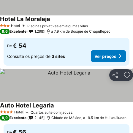
Hotel La Moraleja
Ver preços
Hotel
Piscinas privativas em algumas vilas
Ver preços
3 Estrelas
8,6
Excelente
1.298
a 7.9 km de Bosque de Chapultepec
€ 54
De
Consulte os preços de
3 sites
Ver preços
Partilhar
Ad
Auto Hotel Legaria
Ver preços
Hotel
Quartos suíte com jacuzzi
Ver preços
4 Estrelas
8,9
Excelente
2.145
Cidade do México, a 19.5 km de Huixquilucan
€ 56
De