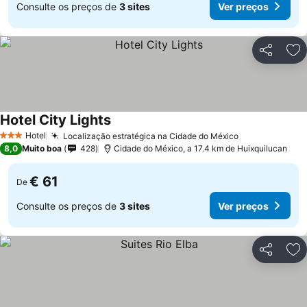
Consulte os preços de
3 sites
Ver preços
Partilhar
Ad
Hotel City Lights
Ver preços
Hotel
Localização estratégica na Cidade do México
Ver preços
3 Estrelas
8,0
Muito boa
428
Cidade do México, a 17.4 km de Huixquilucan
€ 61
De
Consulte os preços de
3 sites
Ver preços
Partilhar
Ad