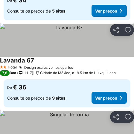
€ 34
De
Consulte os preços de
5 sites
Ver preços
Partilhar
Ad
Lavanda 67
Ver preços
Hotel
Design exclusivo nos quartos
Ver preços
2 Estrelas
7,6
Boa
1.117
Cidade do México, a 19.5 km de Huixquilucan
€ 36
De
Consulte os preços de
9 sites
Ver preços
Partilhar
Ad