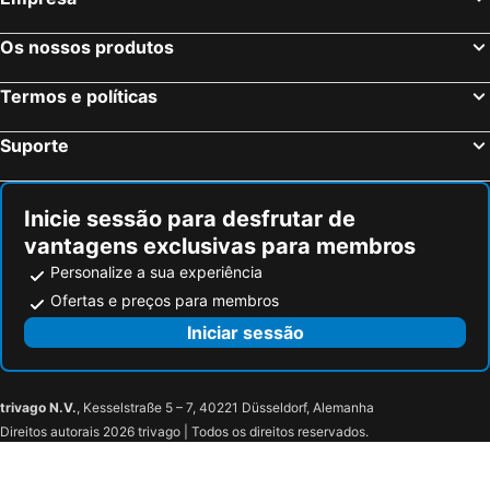
Hotel Lua
Suites Obelisk
W Mexico City
Hotel Centro Diana
Os nossos produtos
Residence L’ Heritage Royal Colonial by BlueBay
The Alest Hotel
Termos e políticas
Fiesta Inn Express Naucalpan
El Diplomatico Hotel
Hotel Atlante
Hotel Park Villa
Suporte
Residence L´ Heritage Aristóteles 225 by BlueBay
The Wild Oscar
Hotel Boutique Dawat WTC
Suites Perisur Apartamentos Amueblados
Inicie sessão para desfrutar de
BelAir Unique a Wyndham Hotel
Condesa Haus B&B
vantagens exclusivas para membros
Hive CDMX By G Hotels
Hotel Novit
Personalize a sua experiência
Holiday Inn Mexico City-plaza Universidad By Ihg
Ofertas e preços para membros
Iniciar sessão
trivago N.V.
, Kesselstraße 5 – 7, 40221 Düsseldorf, Alemanha
Direitos autorais 2026 trivago | Todos os direitos reservados.