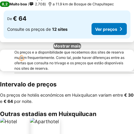
3 Estrelas
8,2
Muito boa
2.708
a 11.9 km de Bosque de Chapultepec
€ 64
De
Consulte os preços de
12 sites
Ver preços
Mostrar mais
Os preços e a disponibilidade que recebemos dos sites de reserva
mudam frequentemente. Como tal, pode haver diferenças entre as
ofertas que consulta no trivago e os preços que estão disponíveis
nos sites de reserva.
Intervalo de preços
Os preços de hotéis económicos em Huixquilucan variam entre
‎€ 30
e
‎€ 64
por noite.
Outras estadias em Huixquilucan