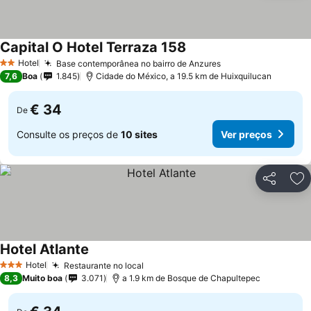
Capital O Hotel Terraza 158
Ver preços
Hotel
Base contemporânea no bairro de Anzures
Ver preços
2 Estrelas
7,6
Boa
1.845
Cidade do México, a 19.5 km de Huixquilucan
€ 34
De
Consulte os preços de
10 sites
Ver preços
Partilhar
Ad
Hotel Atlante
Ver preços
Hotel
Restaurante no local
Ver preços
3 Estrelas
8,3
Muito boa
3.071
a 1.9 km de Bosque de Chapultepec