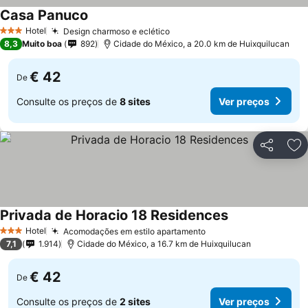
Casa Panuco
Ver preços
Hotel
Design charmoso e eclético
Ver preços
3 Estrelas
8,3
Muito boa
892
Cidade do México, a 20.0 km de Huixquilucan
€ 42
De
Consulte os preços de
8 sites
Ver preços
Partilhar
Ad
Privada de Horacio 18 Residences
Ver preços
Hotel
Acomodações em estilo apartamento
Ver preços
3 Estrelas
7,1
1.914
Cidade do México, a 16.7 km de Huixquilucan
€ 42
De
Consulte os preços de
2 sites
Ver preços