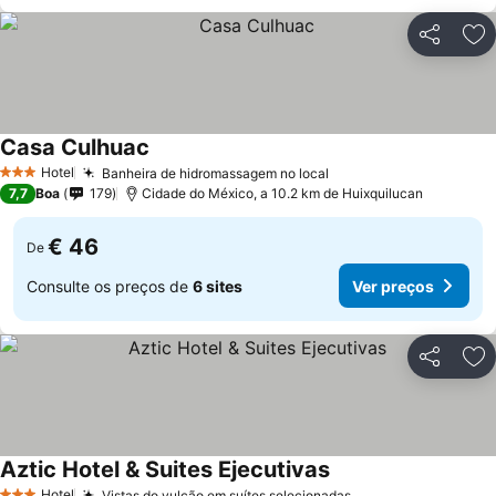
Partilhar
Ad
Casa Culhuac
Ver preços
Hotel
Banheira de hidromassagem no local
Ver preços
3 Estrelas
7,7
Boa
179
Cidade do México, a 10.2 km de Huixquilucan
€ 46
De
Consulte os preços de
6 sites
Ver preços
Partilhar
Ad
Aztic Hotel & Suites Ejecutivas
Ver preços
Hotel
Vistas do vulcão em suítes selecionadas