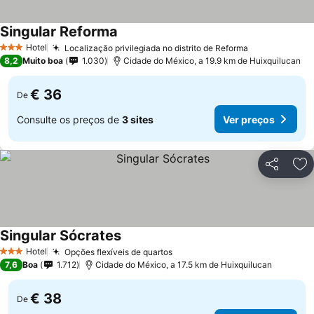
Singular Reforma
Ver preços
Hotel
Localização privilegiada no distrito de Reforma
Ver preços
3 Estrelas
8,2
Muito boa
1.030
Cidade do México, a 19.9 km de Huixquilucan
€ 36
De
Consulte os preços de
3 sites
Ver preços
Partilhar
Ad
Singular Sócrates
Ver preços
Hotel
Opções flexíveis de quartos
Ver preços
3 Estrelas
7,6
Boa
1.712
Cidade do México, a 17.5 km de Huixquilucan
€ 38
De