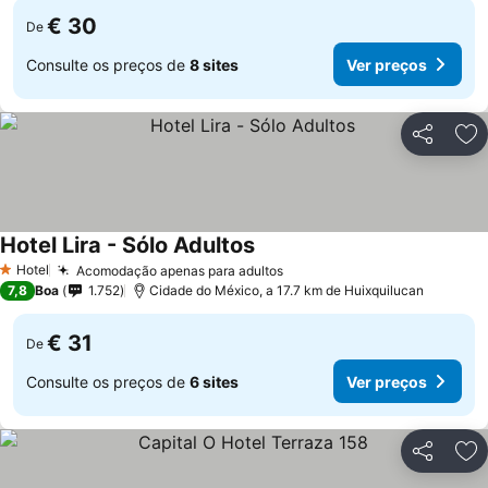
€ 30
De
Consulte os preços de
8 sites
Ver preços
Partilhar
Ad
Hotel Lira - Sólo Adultos
Ver preços
Hotel
Acomodação apenas para adultos
Ver preços
1 Estrelas
7,8
Boa
1.752
Cidade do México, a 17.7 km de Huixquilucan
€ 31
De
Consulte os preços de
6 sites
Ver preços
Partilhar
Ad