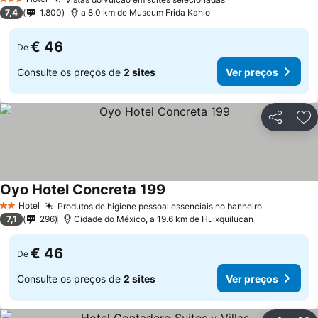
Ver preços
3 Estrelas
7,4
1.800
a 8.0 km de Museum Frida Kahlo
€ 46
De
Consulte os preços de
2 sites
Ver preços
Partilhar
Ad
Oyo Hotel Concreta 199
Ver preços
Hotel
Produtos de higiene pessoal essenciais no banheiro
Ver preço
2 Estrelas
7,1
296
Cidade do México, a 19.6 km de Huixquilucan
€ 46
De
Consulte os preços de
2 sites
Ver preços