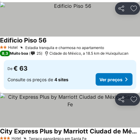
Partilhar
Ad
Edificio Piso 56
Ver preços
Hotel
Estadia tranquila e charmosa no apartamento
Ver preços
2 Estrelas
8,3
Muito boa
25
Cidade do México, a 18.5 km de Huixquilucan
€ 63
De
Consulte os preços de
4 sites
Ver preços
Partilhar
Ad
City Express Plus by Marriott Ciudad de México Santa Fe
Ver preços
Hotel
Terraço panorâmico em Santa Fe
Ver preços