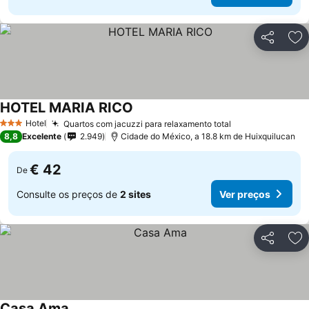
Partilhar
Ad
HOTEL MARIA RICO
Ver preços
Hotel
Quartos com jacuzzi para relaxamento total
Ver preços
3 Estrelas
8,8
Excelente
2.949
Cidade do México, a 18.8 km de Huixquilucan
€ 42
De
Consulte os preços de
2 sites
Ver preços
Partilhar
Ad
Casa Ama