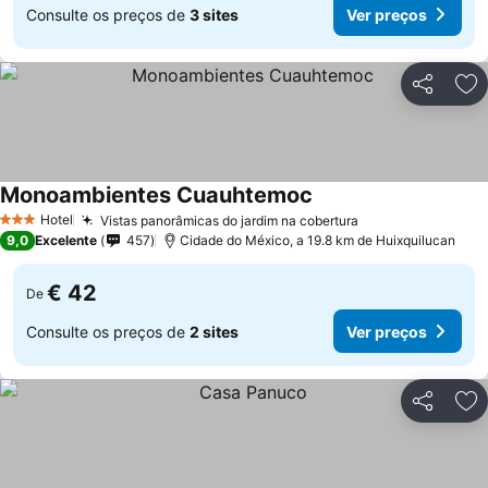
Consulte os preços de
3 sites
Ver preços
Partilhar
Ad
Monoambientes Cuauhtemoc
Ver preços
Hotel
Vistas panorâmicas do jardim na cobertura
Ver preços
3 Estrelas
9,0
Excelente
457
Cidade do México, a 19.8 km de Huixquilucan
€ 42
De
Consulte os preços de
2 sites
Ver preços
Partilhar
Ad