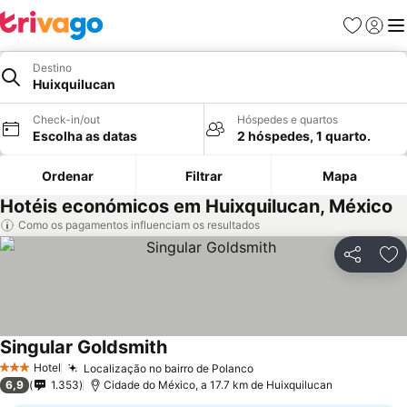
Favoritos
Iniciar
Me
Destino
Huixquilucan
Check-in/out
Hóspedes e quartos
Escolha as datas
2 hóspedes, 1 quarto.
Ordenar
Filtrar
Mapa
Hotéis económicos em Huixquilucan, México
Como os pagamentos influenciam os resultados
Partilhar
Ad
Singular Goldsmith
Ver preços
Hotel
Localização no bairro de Polanco
Ver preços
3 Estrelas
6,9
1.353
Cidade do México, a 17.7 km de Huixquilucan