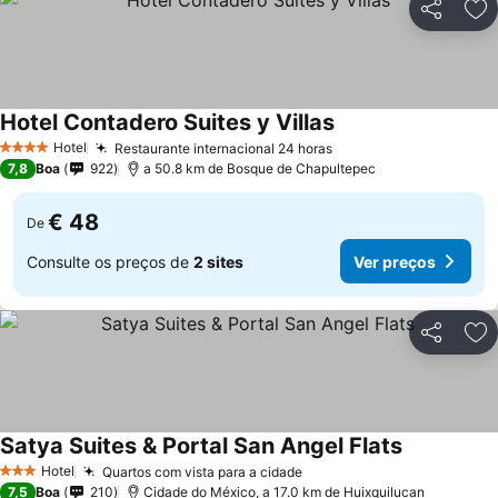
Partilhar
Ad
Hotel Contadero Suites y Villas
Ver preços
Hotel
Restaurante internacional 24 horas
Ver preços
4 Estrelas
7,8
Boa
922
a 50.8 km de Bosque de Chapultepec
€ 48
De
Consulte os preços de
2 sites
Ver preços
Partilhar
Ad
Satya Suites & Portal San Angel Flats
Ver preços
Hotel
Quartos com vista para a cidade
Ver preços
3 Estrelas
7,5
Boa
210
Cidade do México, a 17.0 km de Huixquilucan