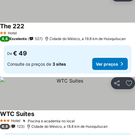
The 222
Ver preços
Hotel
2 Estrelas
8,8
Excelente
527
Cidade do México, a 19.8 km de Huixquilucan
€ 49
De
Consulte os preços de
3 sites
Ver preços
Partilhar
Ad
WTC Suites
Ver preços
Hotel
Piscina e academia no local
Ver preços
3 Estrelas
6,9
123
Cidade do México, a 18.8 km de Huixquilucan