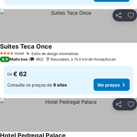
Partilhar
Ad
Suites Teca Once
Ver preços
Hotel
Estilo de design minimalista
Ver preços
4 Estrelas
8,0
Muito boa
962
Naucalpan, a 15.0 km de Huixquilucan
€ 62
De
Consulte os preços de
9 sites
Ver preços
Partilhar
Ad
Hotel Pedregal Palace