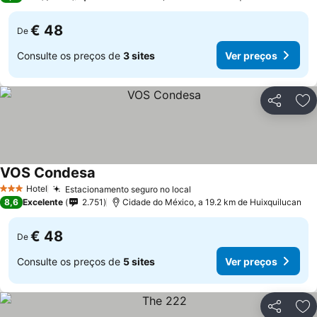
€ 48
De
Consulte os preços de
3 sites
Ver preços
Partilhar
Ad
VOS Condesa
Ver preços
Hotel
Estacionamento seguro no local
Ver preços
3 Estrelas
8,6
Excelente
2.751
Cidade do México, a 19.2 km de Huixquilucan
€ 48
De
Consulte os preços de
5 sites
Ver preços
Partilhar
Ad