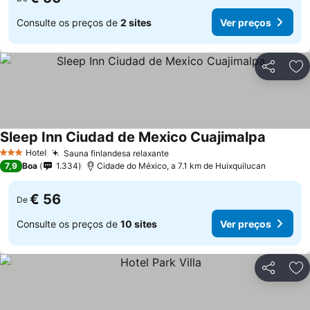
Consulte os preços de
2 sites
Ver preços
Partilhar
Ad
Sleep Inn Ciudad de Mexico Cuajimalpa
Ver pre
Hotel
Sauna finlandesa relaxante
Ver preços
3 Estrelas
7,9
Boa
1.334
Cidade do México, a 7.1 km de Huixquilucan
€ 56
De
Consulte os preços de
10 sites
Ver preços
Partilhar
Ad