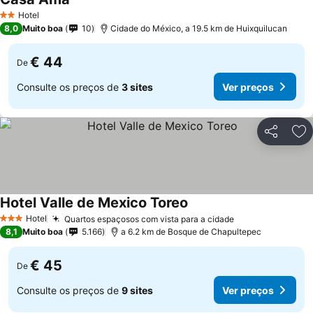
Ver preços
Hotel
2 Estrelas
8,0
Muito boa
10
Cidade do México, a 19.5 km de Huixquilucan
€ 44
De
Consulte os preços de
3 sites
Ver preços
Partilhar
Ad
Hotel Valle de Mexico Toreo
Ver preços
Hotel
Quartos espaçosos com vista para a cidade
Ver preços
3 Estrelas
8,1
Muito boa
5.166
a 6.2 km de Bosque de Chapultepec
€ 45
De
Consulte os preços de
9 sites
Ver preços