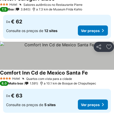
Ver preços
Hotel
Sabores autênticos no Restaurante Pierre
Ver preços
3 Estrelas
7,5
Boa
3.840
a 7.3 km de Museum Frida Kahlo
€ 62
De
Consulte os preços de
12 sites
Ver preços
Partilhar
Ad
Comfort Inn Cd de Mexico Santa Fe
Ver preços
Hotel
Quartos com vista para a cidade
Ver preços
4 Estrelas
8,0
Muito boa
1.591
a 10.1 km de Bosque de Chapultepec
€ 63
De
Consulte os preços de
5 sites
Ver preços