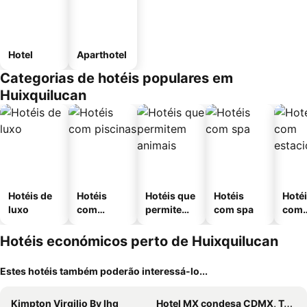
Hotel
Aparthotel
Categorias de hotéis populares em
Huixquilucan
Hotéis de
Hotéis
Hotéis que
Hotéis
Hoté
luxo
com
permitem
com spa
com
piscinas
animais
esta
ment
Hotéis económicos perto de Huixquilucan
Estes hotéis também poderão interessá-lo...
Kimpton Virgilio By Ihg
Hotel MX condesa CDMX, Trademark Collection by Wyndham