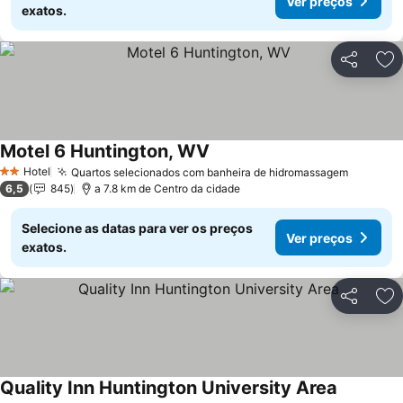
Ver preços
exatos.
Partilhar
Ad
Motel 6 Huntington, WV
Ver preços
Hotel
Quartos selecionados com banheira de hidromassagem
Ver pre
2 Estrelas
6,5
845
a 7.8 km de Centro da cidade
Selecione as datas para ver os preços
Ver preços
exatos.
Partilhar
Ad
Quality Inn Huntington University Area
Ver preço