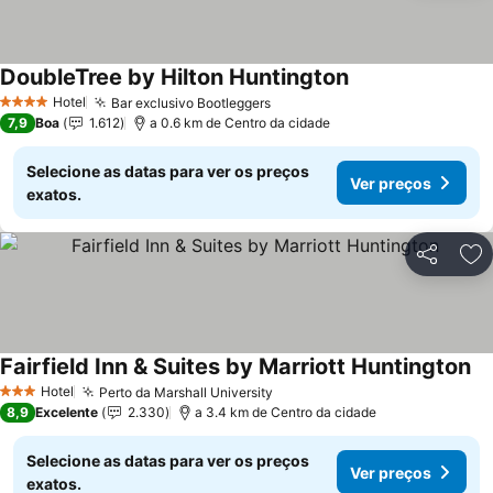
DoubleTree by Hilton Huntington
Ver preços
Hotel
Bar exclusivo Bootleggers
Ver preços
4 Estrelas
7,9
Boa
1.612
a 0.6 km de Centro da cidade
Selecione as datas para ver os preços
Ver preços
exatos.
Partilhar
Ad
Fairfield Inn & Suites by Marriott Huntington
Ve
Hotel
Perto da Marshall University
Ver preços
3 Estrelas
8,9
Excelente
2.330
a 3.4 km de Centro da cidade
Selecione as datas para ver os preços
Ver preços
exatos.