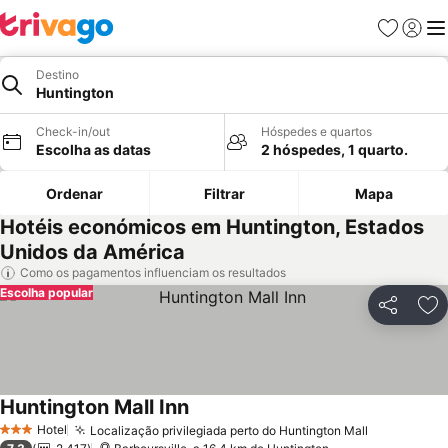
Favoritos
Iniciar
Me
Destino
Huntington
Check-in/out
Hóspedes e quartos
Escolha as datas
2 hóspedes, 1 quarto.
Ordenar
Filtrar
Mapa
Hotéis económicos em Huntington, Estados
Unidos da América
Como os pagamentos influenciam os resultados
Escolha popular
Partilhar
Ad
Huntington Mall Inn
Ver preços
Hotel
Localização privilegiada perto do Huntington Mall
Ver preço
3 Estrelas