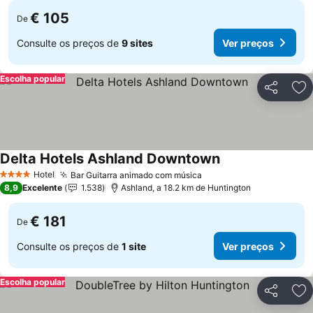
€ 105
De
Consulte os preços de
9 sites
Ver preços
Escolha popular
Partilhar
Ad
Delta Hotels Ashland Downtown
Ver preços
Hotel
Bar Guitarra animado com música
Ver preços
4 Estrelas
8,9
Excelente
1.538
Ashland, a 18.2 km de Huntington
€ 181
De
Consulte os preços de
1 site
Ver preços
Escolha popular
Partilhar
Ad