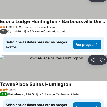
Econo Lodge Huntington - Barboursville University Area
Ver preços
Hotel
Centro de fitness exclusivo
Ver preços
2 Estrelas
7,1
1.049
a 6.0 km de Centro da cidade
Selecione as datas para ver os preços
Ver preços
exatos.
Partilhar
Ad
TownePlace Suites Huntington
Ver preços
Hotel
3 Estrelas
8,3
Muito boa
972
a 3.8 km de Centro da cidade
Selecione as datas para ver os preços