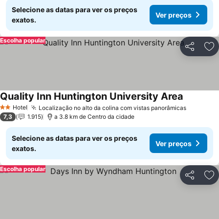
Selecione as datas para ver os preços
Ver preços
exatos.
Escolha popular
Partilhar
Ad
Quality Inn Huntington University Area
Ver preço
Hotel
Localização no alto da colina com vistas panorâmicas
Ver preç
2 Estrelas
7,3
1.915
a 3.8 km de Centro da cidade
Selecione as datas para ver os preços
Ver preços
exatos.
Escolha popular
Partilhar
Ad