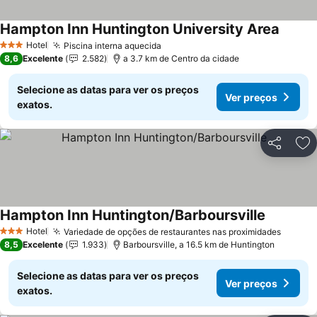
Hampton Inn Huntington University Area
Ver pr
Hotel
Piscina interna aquecida
Ver preços
3 Estrelas
8,6
Excelente
2.582
a 3.7 km de Centro da cidade
Selecione as datas para ver os preços
Ver preços
exatos.
Partilhar
Ad
Hampton Inn Huntington/Barboursville
Ver preço
Hotel
Variedade de opções de restaurantes nas proximidades
Ver pr
3 Estrelas
8,5
Excelente
1.933
Barboursville, a 16.5 km de Huntington
Selecione as datas para ver os preços
Ver preços
exatos.