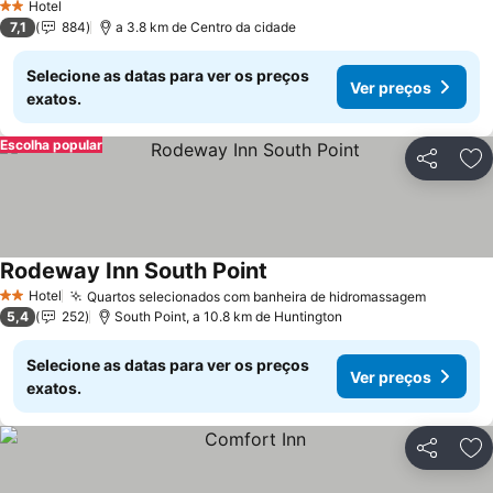
Hotel
2 Estrelas
7,1
884
a 3.8 km de Centro da cidade
Selecione as datas para ver os preços
Ver preços
exatos.
Escolha popular
Partilhar
Ad
Rodeway Inn South Point
Ver preços
Hotel
Quartos selecionados com banheira de hidromassagem
Ver pre
2 Estrelas
5,4
252
South Point, a 10.8 km de Huntington
Selecione as datas para ver os preços
Ver preços
exatos.
Partilhar
Ad