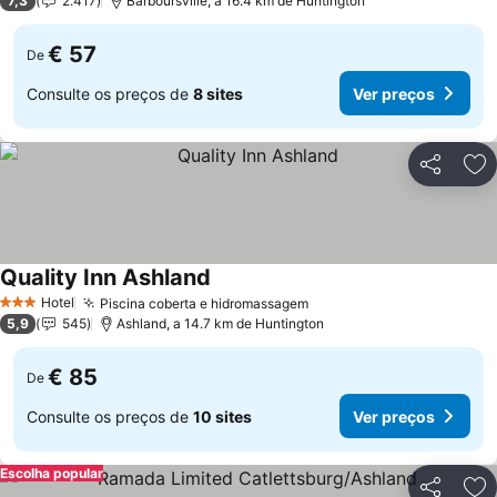
7,3
2.417
Barboursville, a 16.4 km de Huntington
€ 57
De
Consulte os preços de
8 sites
Ver preços
Partilhar
Ad
Quality Inn Ashland
Ver preços
Hotel
Piscina coberta e hidromassagem
Ver preços
3 Estrelas
5,9
545
Ashland, a 14.7 km de Huntington
€ 85
De
Consulte os preços de
10 sites
Ver preços
Escolha popular