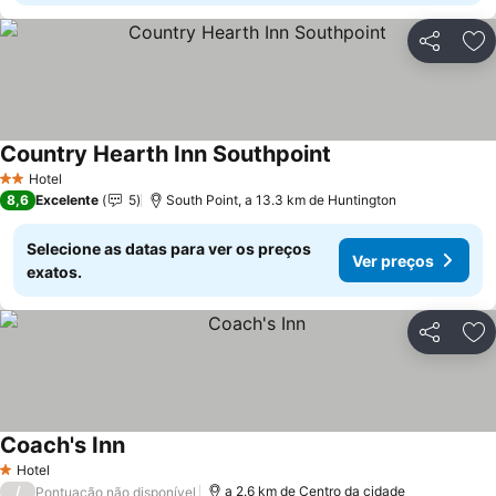
Partilhar
Ad
Country Hearth Inn Southpoint
Ver preços
Hotel
2 Estrelas
8,6
Excelente
5
South Point, a 13.3 km de Huntington
Selecione as datas para ver os preços
Ver preços
exatos.
Partilhar
Ad
Coach's Inn
Ver preços
Hotel
1 Estrelas
/
a 2.6 km de Centro da cidade
Pontuação não disponível