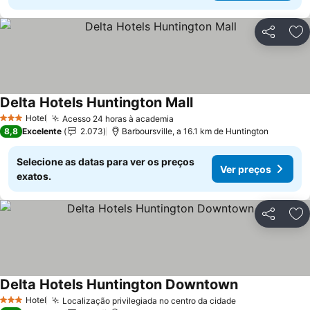
Partilhar
Ad
Delta Hotels Huntington Mall
Ver preços
Hotel
Acesso 24 horas à academia
Ver preços
3 Estrelas
8,8
Excelente
2.073
Barboursville, a 16.1 km de Huntington
Selecione as datas para ver os preços
Ver preços
exatos.
Partilhar
Ad
Delta Hotels Huntington Downtown
Ver preços
Hotel
Localização privilegiada no centro da cidade
Ver preços
3 Estrelas