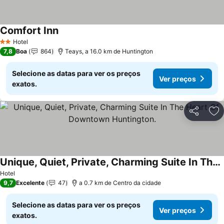
Comfort Inn
Ver preços
Hotel
2 Estrelas
7,8
Boa
864
Teays, a 16.0 km de Huntington
Selecione as datas para ver os preços
Ver preços
exatos.
Partilhar
Ad
Unique, Quiet, Private, Charming Suite In The Heart Of Downtown Huntington.
Ver preços
Hotel
9,7
Excelente
47
a 0.7 km de Centro da cidade
Selecione as datas para ver os preços
Ver preços
exatos.