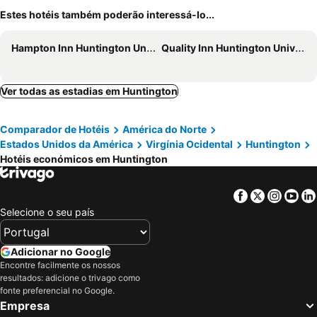
Estes hotéis também poderão interessá-lo...
Hampton Inn Huntington University Area
Quality Inn Huntington University Area
Ver todas as estadias em Huntington
Comparador de Hotéis
América do Norte
Estados Unidos da América
Virgínia Ocidental
Huntington
Hotéis económicos em Huntington
Facebook
Twitter
Insta
Yo
Selecione o seu país
Adicionar no Google
Encontre facilmente os nossos
resultados: adicione o trivago como
fonte preferencial no Google.
Empresa