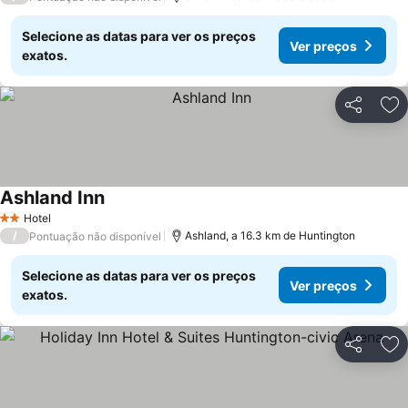
Selecione as datas para ver os preços
Ver preços
exatos.
Partilhar
Ad
Ashland Inn
Ver preços
Hotel
2 Estrelas
/
Ashland, a 16.3 km de Huntington
Pontuação não disponível
Selecione as datas para ver os preços
Ver preços
exatos.
Partilhar
Ad