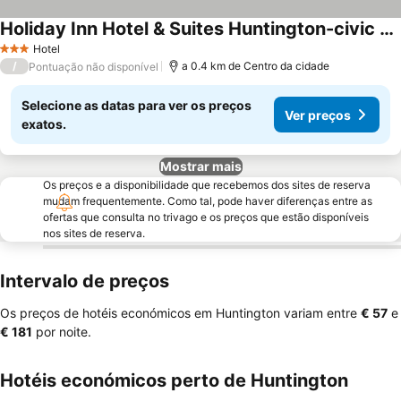
Holiday Inn Hotel & Suites Huntington-civic Arena
Ver preços
Hotel
3 Estrelas
/
a 0.4 km de Centro da cidade
Pontuação não disponível
Selecione as datas para ver os preços
Ver preços
exatos.
Mostrar mais
Os preços e a disponibilidade que recebemos dos sites de reserva
mudam frequentemente. Como tal, pode haver diferenças entre as
ofertas que consulta no trivago e os preços que estão disponíveis
nos sites de reserva.
Intervalo de preços
Os preços de hotéis económicos em Huntington variam entre
‎€ 57
e
‎€ 181
por noite.
Hotéis económicos perto de Huntington