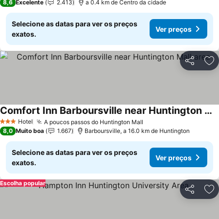
8,6
Excelente
2.413
a 0.4 km de Centro da cidade
Selecione as datas para ver os preços
Ver preços
exatos.
Partilhar
Ad
Comfort Inn Barboursville near Huntington Mall area
Ver preços
Hotel
A poucos passos do Huntington Mall
Ver preços
3 Estrelas
8,0
Muito boa
1.667
Barboursville, a 16.0 km de Huntington
Selecione as datas para ver os preços
Ver preços
exatos.
Escolha popular
Partilhar
Ad