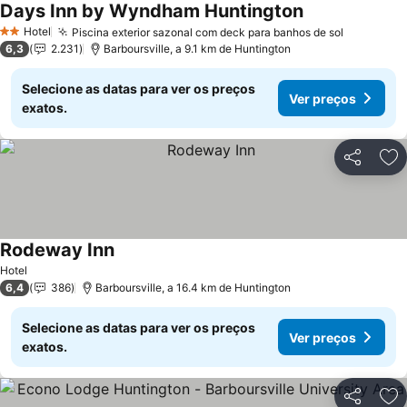
Days Inn by Wyndham Huntington
Ver preços
Hotel
Piscina exterior sazonal com deck para banhos de sol
Ver preç
2 Estrelas
6,3
2.231
Barboursville, a 9.1 km de Huntington
Selecione as datas para ver os preços
Ver preços
exatos.
Partilhar
Ad
Rodeway Inn
Ver preços
Hotel
6,4
386
Barboursville, a 16.4 km de Huntington
Selecione as datas para ver os preços
Ver preços
exatos.
Partilhar
Ad