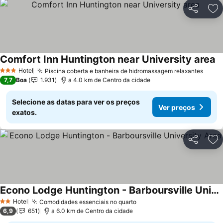
Partilhar
Ad
Comfort Inn Huntington near University area
V
Hotel
Piscina coberta e banheira de hidromassagem relaxantes
Ver p
3 Estrelas
7,7
Boa
1.931
a 4.0 km de Centro da cidade
Selecione as datas para ver os preços
Ver preços
exatos.
Partilhar
Ad
Econo Lodge Huntington - Barboursville University Area
Ver preços
Hotel
Comodidades essenciais no quarto
Ver preços
2 Estrelas
6,9
651
a 6.0 km de Centro da cidade