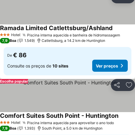
Partilhar
Ad
Ramada Limited Catlettsburg/Ashland
Ver preço
Hotel
Piscina interna aquecida e banheira de hidromassagem
Ver pr
3 Estrelas
7,9
Boa
1.549
Catlettsburg, a 14.2 km de Huntington
€ 86
De
Consulte os preços de
10 sites
Ver preços
Escolha popular
Partilhar
Ad
Comfort Suites South Point - Huntington
Ver pr
Hotel
Piscina interna aquecida para aproveitar o ano todo
Ver preç
3 Estrelas
7,9
Boa
1.393
South Point, a 5.0 km de Huntington