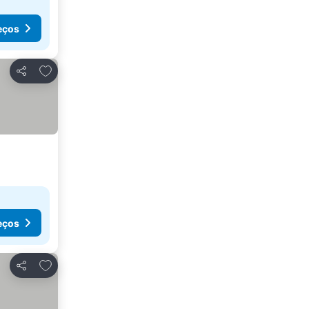
eços
Adicionar aos favoritos
Partilhar
eços
Adicionar aos favoritos
Partilhar