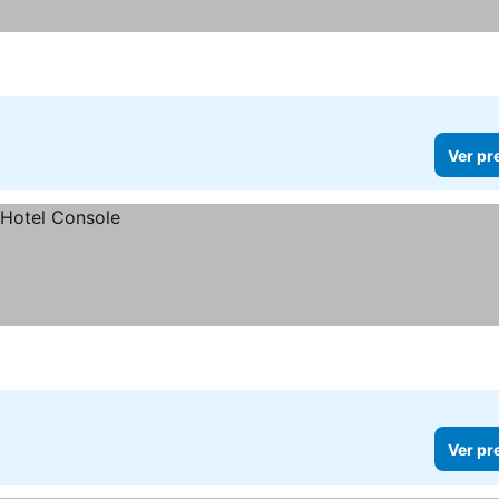
Ver pr
Ver pr