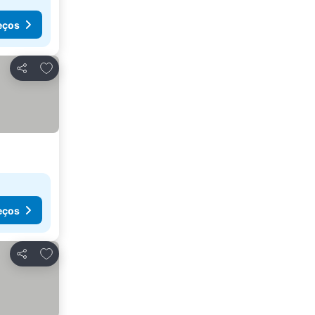
eços
Adicionar aos favoritos
Partilhar
eços
Adicionar aos favoritos
Partilhar