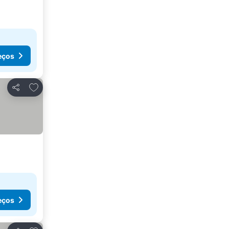
eços
Adicionar aos favoritos
Partilhar
eços