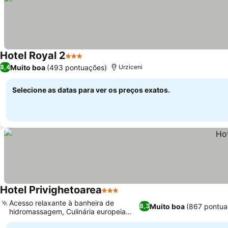
Hotel Royal 2
3 Estrelas
Ver preços
Muito boa
(493 pontuações)
8,4
Urziceni
Selecione as datas para ver os preços exatos.
Hotel Privighetoarea
3 Estrelas
Ver preços
Acesso relaxante à banheira de
Muito boa
(867 pontua
8,3
hidromassagem, Culinária europeia
Ver preços
excepcional