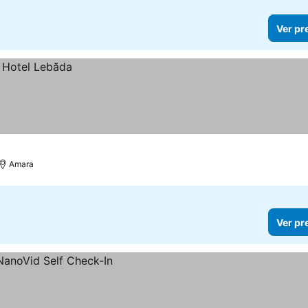
Ver pr
Amara
Ver pr