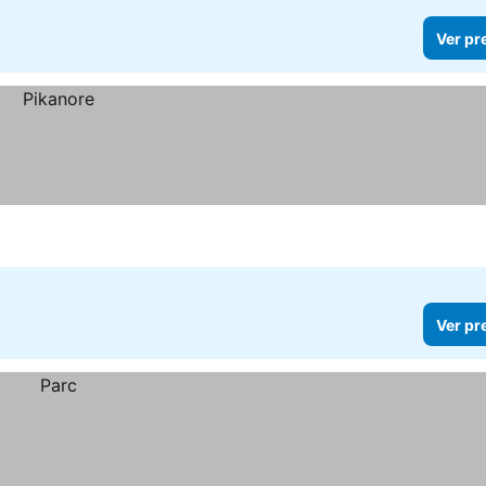
Ver pr
Ver pr