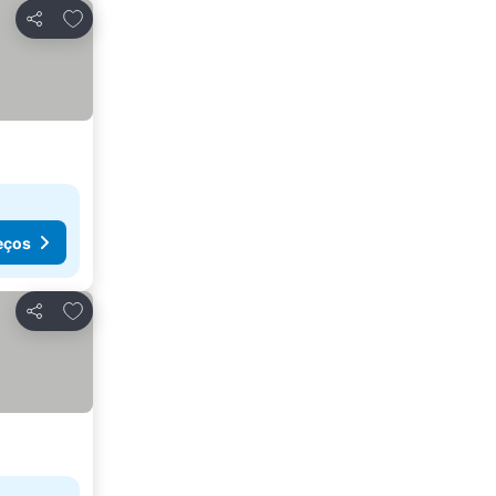
Adicionar aos favoritos
Partilhar
eços
Adicionar aos favoritos
Partilhar