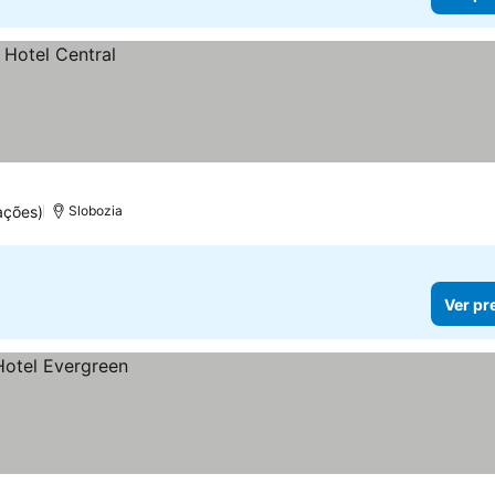
ações)
Slobozia
Ver pr