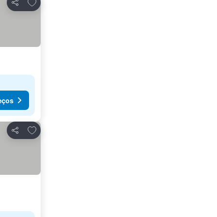
Adicionar aos favoritos
Partilhar
eços
Adicionar aos favoritos
Partilhar