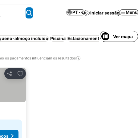
PT · €
Menu
Iniciar sessão
.
Ver mapa
queno-almoço incluído
Piscina
Estacionamento
Praia
Aparthote
o os pagamentos influenciam os resultados
Adicionar aos favoritos
Partilhar
eços