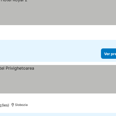
Ver pr
ções)
Slobozia