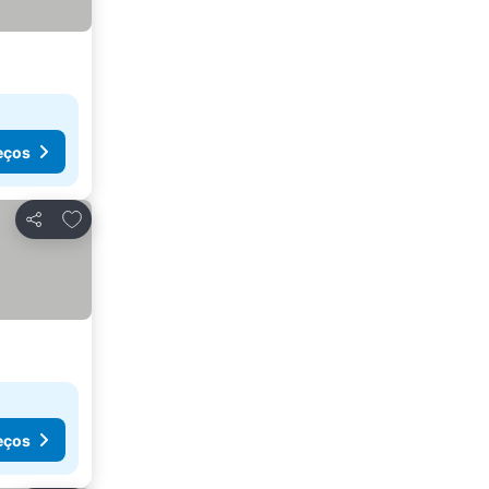
eços
Adicionar aos favoritos
Partilhar
eços