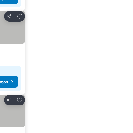
Adicionar aos favoritos
Partilhar
eços
Adicionar aos favoritos
Partilhar