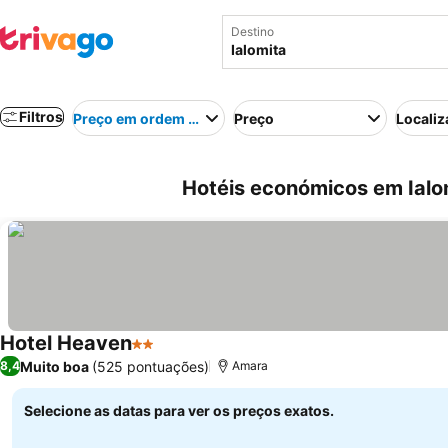
Destino
Filtros
Preço em ordem crescente
Preço
Localiz
Hotéis económicos em Ialo
Hotel Heaven
2 Estrelas
Ver preços
Muito boa
(525 pontuações)
8,4
Amara
Selecione as datas para ver os preços exatos.