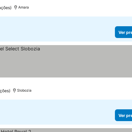
ações)
Amara
Ver pr
ções)
Slobozia
Ver pr