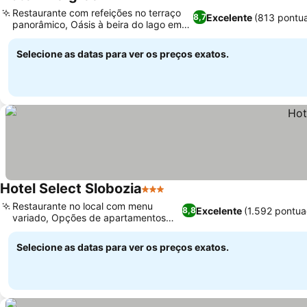
4 Estrelas
Ver preços
Restaurante com refeições no terraço
Excelente
(813 pontu
8,7
panorâmico, Oásis à beira do lago em
Ver preços
Amara
Selecione as datas para ver os preços exatos.
Hotel Select Slobozia
3 Estrelas
Ver preços
Restaurante no local com menu
Excelente
(1.592 pontua
8,8
variado, Opções de apartamentos
Ver preços
renovados
Selecione as datas para ver os preços exatos.