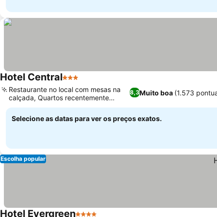
Hotel Central
3 Estrelas
Ver preços
Restaurante no local com mesas na
Muito boa
(1.573 pontu
8,3
calçada, Quartos recentemente
Ver preços
renovados
Selecione as datas para ver os preços exatos.
Escolha popular
Hotel Evergreen