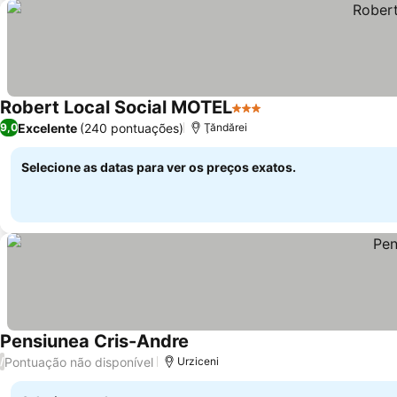
Robert Local Social MOTEL
3 Estrelas
Ver preços
Excelente
(240 pontuações)
9,0
Ţăndărei
Selecione as datas para ver os preços exatos.
Pensiunea Cris-Andre
Ver preços
Pontuação não disponível
/
Urziceni