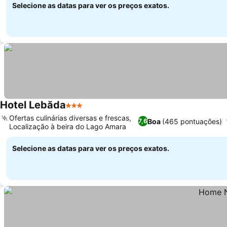
Selecione as datas para ver os preços exatos.
Hotel Lebăda
3 Estrelas
Ver preços
Ofertas culinárias diversas e frescas,
Boa
(465 pontuações)
7,6
Localização à beira do Lago Amara
Ver preços
Selecione as datas para ver os preços exatos.