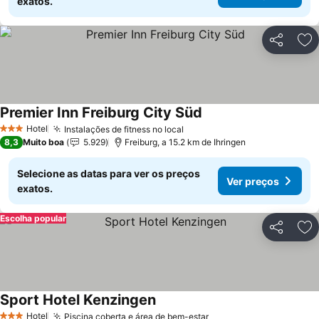
exatos.
Partilhar
Ad
Premier Inn Freiburg City Süd
Ver preços
Hotel
Instalações de fitness no local
Ver preços
3 Estrelas
8,3
Muito boa
5.929
Freiburg, a 15.2 km de Ihringen
Selecione as datas para ver os preços
Ver preços
exatos.
Escolha popular
Partilhar
Ad
Sport Hotel Kenzingen
Ver preços
Hotel
Piscina coberta e área de bem-estar
Ver preços