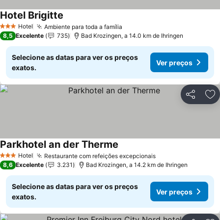
Hotel Brigitte
Ver preços
Hotel
Ambiente para toda a família
Ver preços
3 Estrelas
8,5
Excelente
735
Bad Krozingen, a 14.0 km de Ihringen
Selecione as datas para ver os preços
Ver preços
exatos.
Partilhar
Ad
Parkhotel an der Therme
Ver preços
Hotel
Restaurante com refeições excepcionais
Ver preços
3 Estrelas
8,6
Excelente
3.231
Bad Krozingen, a 14.2 km de Ihringen
Selecione as datas para ver os preços
Ver preços
exatos.