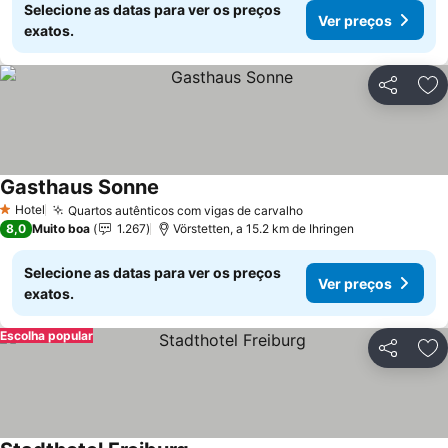
Selecione as datas para ver os preços
Ver preços
exatos.
Partilhar
Ad
Gasthaus Sonne
Ver preços
Hotel
Quartos autênticos com vigas de carvalho
Ver preços
1 Estrelas
8,0
Muito boa
1.267
Vörstetten, a 15.2 km de Ihringen
Selecione as datas para ver os preços
Ver preços
exatos.
Escolha popular
Partilhar
Ad