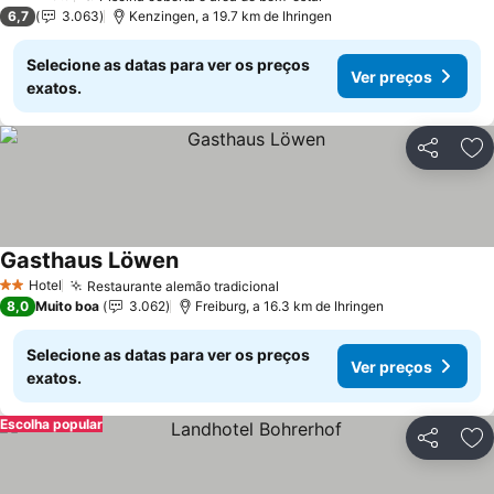
3 Estrelas
6,7
3.063
Kenzingen, a 19.7 km de Ihringen
Selecione as datas para ver os preços
Ver preços
exatos.
Partilhar
Ad
Gasthaus Löwen
Ver preços
Hotel
Restaurante alemão tradicional
Ver preços
2 Estrelas
8,0
Muito boa
3.062
Freiburg, a 16.3 km de Ihringen
Selecione as datas para ver os preços
Ver preços
exatos.
Escolha popular
Partilhar
Ad