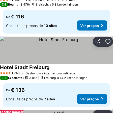
Ver preços
4 Estrelas
7,9
Boa
3.476
Breisach, a 5.3 km de Ihringen
€ 116
De
Consulte os preços de
10 sites
Ver preços
Partilhar
Ad
Hotel Stadt Freiburg
Ver preços
Hotel
Gastronomia internacional refinada
Ver preços
4 Estrelas
8,6
Excelente
3.955
Freiburg, a 14.2 km de Ihringen
€ 136
De
Consulte os preços de
7 sites
Ver preços
Escolha popular