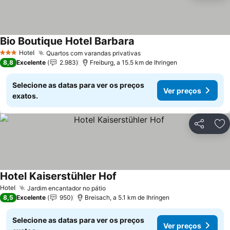
Bio Boutique Hotel Barbara
Ver preços
Hotel
Quartos com varandas privativas
Ver preços
3 Estrelas
8,8
Excelente
2.983
Freiburg, a 15.5 km de Ihringen
Selecione as datas para ver os preços
Ver preços
exatos.
Partilhar
Ad
Hotel Kaiserstühler Hof
Ver preços
Hotel
Jardim encantador no pátio
Ver preços
8,5
Excelente
950
Breisach, a 5.1 km de Ihringen
Selecione as datas para ver os preços
Ver preços