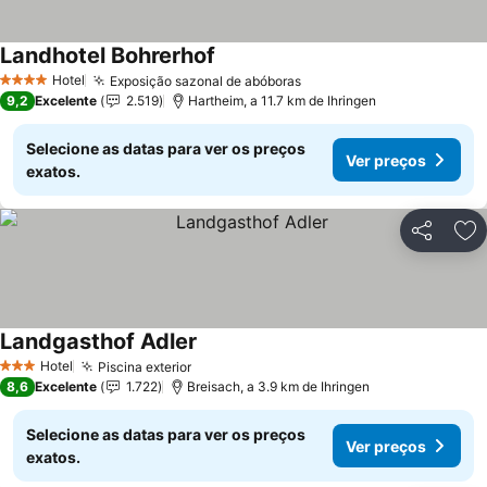
Landhotel Bohrerhof
Ver preços
Hotel
Exposição sazonal de abóboras
Ver preços
4 Estrelas
9,2
Excelente
2.519
Hartheim, a 11.7 km de Ihringen
Selecione as datas para ver os preços
Ver preços
exatos.
Partilhar
Ad
Landgasthof Adler
Ver preços
Hotel
Piscina exterior
Ver preços
3 Estrelas
8,6
Excelente
1.722
Breisach, a 3.9 km de Ihringen
Selecione as datas para ver os preços
Ver preços
exatos.