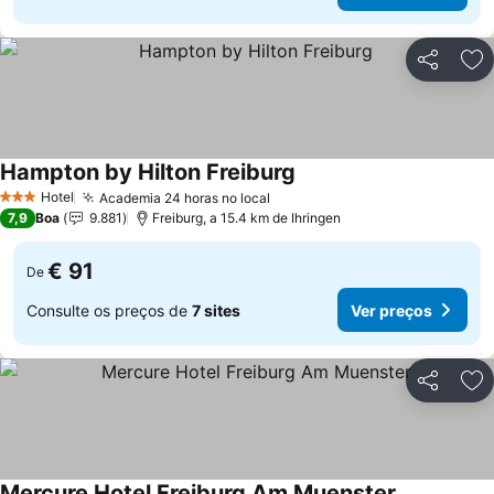
Partilhar
Ad
Hampton by Hilton Freiburg
Ver preços
Hotel
Academia 24 horas no local
Ver preços
3 Estrelas
7,9
Boa
9.881
Freiburg, a 15.4 km de Ihringen
€ 91
De
Consulte os preços de
7 sites
Ver preços
Partilhar
Ad
Mercure Hotel Freiburg Am Muenster