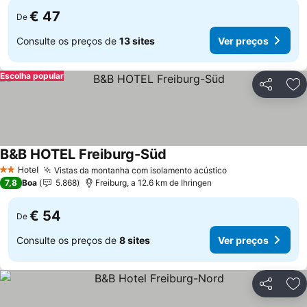
€ 47
De
Consulte os preços de
13 sites
Ver preços
Escolha popular
Partilhar
Ad
B&B HOTEL Freiburg-Süd
Ver preços
Hotel
Vistas da montanha com isolamento acústico
Ver preços
2 Estrelas
7,8
Boa
5.868
Freiburg, a 12.6 km de Ihringen
€ 54
De
Consulte os preços de
8 sites
Ver preços
Partilhar
Ad