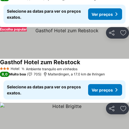
Selecione as datas para ver os preços
Ver preços
exatos.
Escolha popular
Partilhar
Ad
Gasthof Hotel zum Rebstock
Ver preços
Hotel
Ambiente tranquilo em vinhedos
Ver preços
3 Estrelas
8,0
Muito boa
705
Malterdingen, a 17.0 km de Ihringen
Selecione as datas para ver os preços
Ver preços
exatos.
Partilhar
Ad