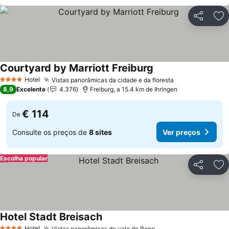
Partilhar
Ad
Courtyard by Marriott Freiburg
Ver preços
Hotel
Vistas panorâmicas da cidade e da floresta
Ver preços
4 Estrelas
8,9
Excelente
4.376
Freiburg, a 15.4 km de Ihringen
€ 114
De
Consulte os preços de
8 sites
Ver preços
Escolha popular
Partilhar
Ad
Hotel Stadt Breisach
Ver preços
Hotel
Vistas panorâmicas do vale do Reno