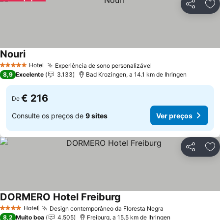
Partilhar
Ad
Nouri
Ver preços
Hotel
Experiência de sono personalizável
Ver preços
5 Estrelas
8,9
Excelente
3.133
Bad Krozingen, a 14.1 km de Ihringen
€ 216
De
Consulte os preços de
9 sites
Ver preços
Partilhar
Ad
DORMERO Hotel Freiburg
Ver preços
Hotel
Design contemporâneo da Floresta Negra
Ver preços
4 Estrelas
8,2
Muito boa
4.505
Freiburg, a 15.5 km de Ihringen