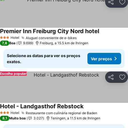
Partilhar
Ad
Premier Inn Freiburg City Nord hotel
Ver preços
Hotel
Aluguel conveniente de e-bikes
Ver preços
3 Estrelas
7,8
Boa
9.699
Freiburg, a 15.5 km de Ihringen
Selecione as datas para ver os preços
Ver preços
exatos.
Escolha popular
Partilhar
Ad
Hotel - Landgasthof Rebstock
Ver preços
Hotel
Restaurante com culinária regional de Baden
Ver preços
3 Estrelas
8,1
Muito boa
3.027
Teningen, a 11.5 km de Ihringen