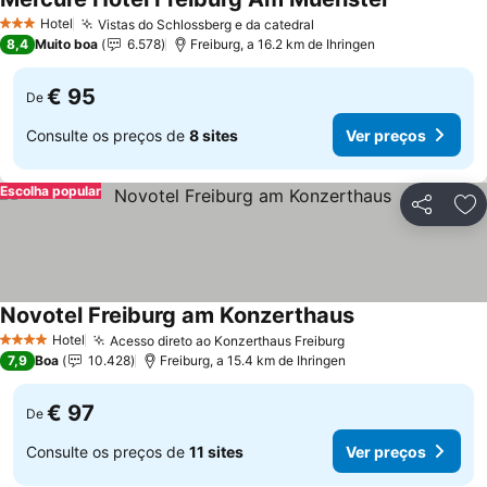
Ver preços
Hotel
Vistas do Schlossberg e da catedral
Ver preços
3 Estrelas
8,4
Muito boa
6.578
Freiburg, a 16.2 km de Ihringen
€ 95
De
Consulte os preços de
8 sites
Ver preços
Escolha popular
Partilhar
Ad
Novotel Freiburg am Konzerthaus
Ver preços
Hotel
Acesso direto ao Konzerthaus Freiburg
Ver preços
4 Estrelas
7,9
Boa
10.428
Freiburg, a 15.4 km de Ihringen
€ 97
De
Consulte os preços de
11 sites
Ver preços