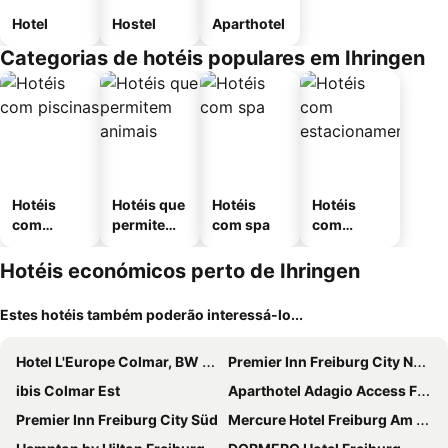
Hotel
Hostel
Aparthotel
Categorias de hotéis populares em Ihringen
Hotéis
Hotéis que
Hotéis
Hotéis
com
permitem
com spa
com
piscinas
animais
estaciona
mento
Hotéis económicos perto de Ihringen
Estes hotéis também poderão interessá-lo...
Hotel L'Europe Colmar, BW Signature Collection
Premier Inn Freiburg City Nord hotel
ibis Colmar Est
Aparthotel Adagio Access Freiburg
Premier Inn Freiburg City Süd
Mercure Hotel Freiburg Am Muenster