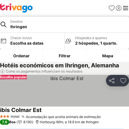
Favoritos
Iniciar
Me
Destino
Ihringen
Check-in/out
Hóspedes e quartos
Escolha as datas
2 hóspedes, 1 quarto.
Ordenar
Filtrar
Mapa
Hotéis económicos em Ihringen, Alemanha
Como os pagamentos influenciam os resultados
Escolha popular
Partilhar
Ad
ibis Colmar Est
Ver preços
Hotel
Acomodação que aceita animais de estimação
Ver preços
3 Estrelas
7,6
Boa
8.190
Horbourg-Wihr, a 18.6 km de Ihringen