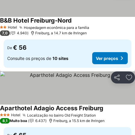
B&B Hotel Freiburg-Nord
Ver preços
Hotel
Hospedagem econômica para a família
Ver preços
2 Estrelas
7,0
4.940
Freiburg, a 14.7 km de Ihringen
€ 56
De
Consulte os preços de
10 sites
Ver preços
Partilhar
Ad
Aparthotel Adagio Access Freiburg
Ver preços
Hotel
Localização no bairro Old Freight Station
Ver preços
3 Estrelas
8,1
Muito boa
6.437
Freiburg, a 15.5 km de Ihringen