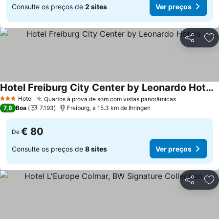
Consulte os preços de
2 sites
Ver preços
Partilhar
Ad
Hotel Freiburg City Center by Leonardo Hotels
Ver preços
Hotel
Quartos à prova de som com vistas panorâmicas
Ver preços
3 Estrelas
7,8
Boa
7.193
Freiburg, a 15.3 km de Ihringen
€ 80
De
Consulte os preços de
8 sites
Ver preços
Partilhar
Ad