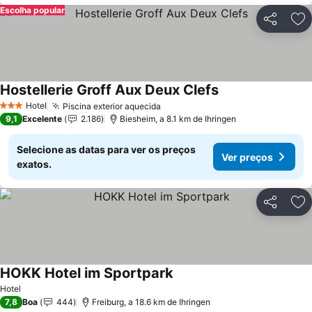
Escolha popular
Partilhar
Ad
Hostellerie Groff Aux Deux Clefs
Ver preços
Hotel
Piscina exterior aquecida
Ver preços
3 Estrelas
9,1
Excelente
2.186
Biesheim, a 8.1 km de Ihringen
Selecione as datas para ver os preços
Ver preços
exatos.
Partilhar
Ad
HOKK Hotel im Sportpark
Ver preços
Hotel
7,8
Boa
444
Freiburg, a 18.6 km de Ihringen