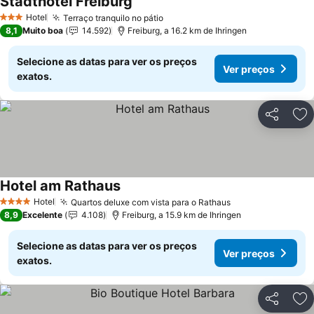
Stadthotel Freiburg
Ver preços
Hotel
Terraço tranquilo no pátio
Ver preços
3 Estrelas
8,1
Muito boa
14.592
Freiburg, a 16.2 km de Ihringen
Selecione as datas para ver os preços
Ver preços
exatos.
Partilhar
Ad
Hotel am Rathaus
Ver preços
Hotel
Quartos deluxe com vista para o Rathaus
Ver preços
4 Estrelas
8,9
Excelente
4.108
Freiburg, a 15.9 km de Ihringen
Selecione as datas para ver os preços
Ver preços
exatos.
Partilhar
Ad