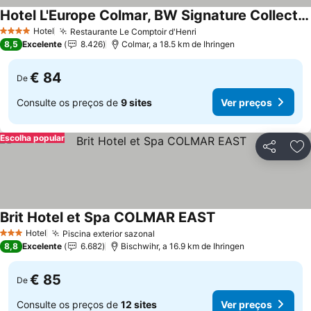
Hotel L'Europe Colmar, BW Signature Collection
Ver preços
Hotel
Restaurante Le Comptoir d'Henri
Ver preços
4 Estrelas
8,5
Excelente
8.426
Colmar, a 18.5 km de Ihringen
€ 84
De
Consulte os preços de
9 sites
Ver preços
Escolha popular
Partilhar
Ad
Brit Hotel et Spa COLMAR EAST
Ver preços
Hotel
Piscina exterior sazonal
Ver preços
3 Estrelas
8,8
Excelente
6.682
Bischwihr, a 16.9 km de Ihringen
€ 85
De
Consulte os preços de
12 sites
Ver preços