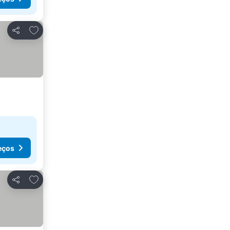
Adicionar aos favoritos
Partilhar
eços
Adicionar aos favoritos
Partilhar