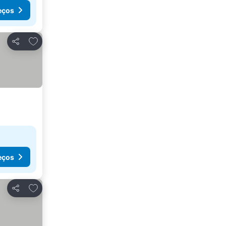
eços
Adicionar aos favoritos
Partilhar
eços
Adicionar aos favoritos
Partilhar