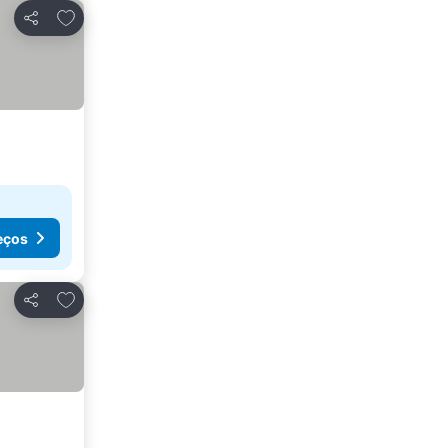
Adicionar aos favoritos
Partilhar
eços
Adicionar aos favoritos
Partilhar