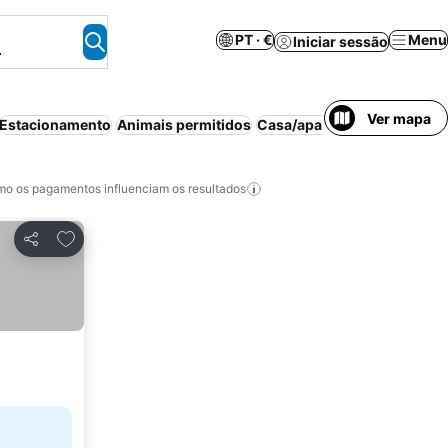
PT · €
Menu
Iniciar sessão
.
Ver mapa
Estacionamento
Animais permitidos
Casa/apartamento inteiro
A
o os pagamentos influenciam os resultados
Adicionar aos favoritos
Partilhar