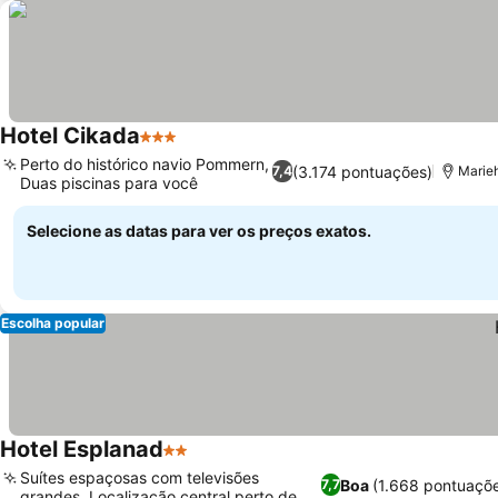
Hotel Cikada
3 Estrelas
Perto do histórico navio Pommern,
(3.174 pontuações)
7,4
Marie
Duas piscinas para você
Selecione as datas para ver os preços exatos.
Escolha popular
Hotel Esplanad
2 Estrelas
Suítes espaçosas com televisões
Boa
(1.668 pontuaçõ
7,7
grandes, Localização central perto de