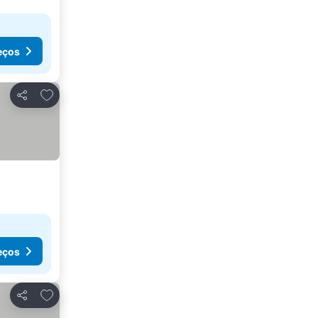
eços
Adicionar aos favoritos
Partilhar
eços
Adicionar aos favoritos
Partilhar