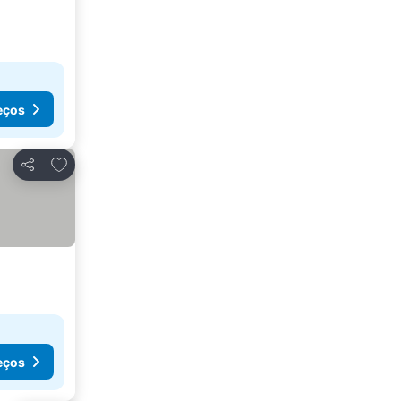
eços
Adicionar aos favoritos
Partilhar
eços