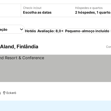
Check-in/out
Hóspedes e quartos
Escolha as datas
2 hóspedes, 1 quarto
ação
Hotéis
Avaliação: 8,0+
Pequeno-almoço incluído
Aland, Finlândia
Com
)
Eckerö