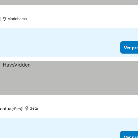
)
Mariehamn
Ver pr
pontuações)
Geta
Ver pr