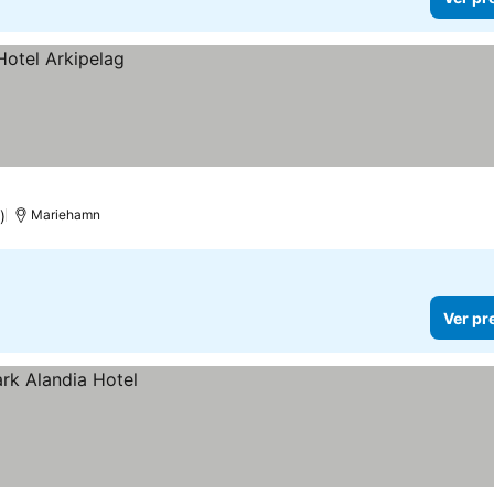
)
Mariehamn
Ver pr