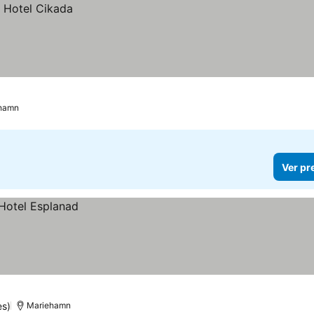
hamn
Ver pr
es)
Mariehamn