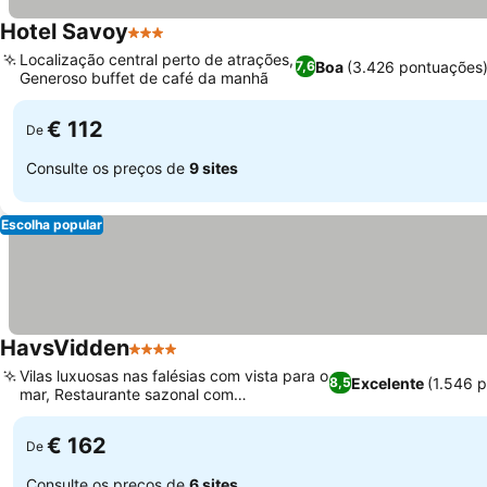
Hotel Savoy
3 Estrelas
Localização central perto de atrações,
Boa
(3.426 pontuações
7,6
Generoso buffet de café da manhã
€ 112
De
Consulte os preços de
9 sites
Escolha popular
HavsVidden
4 Estrelas
Vilas luxuosas nas falésias com vista para o
Excelente
(1.546 
8,5
mar, Restaurante sazonal com
especialidades locais
€ 162
De
Consulte os preços de
6 sites