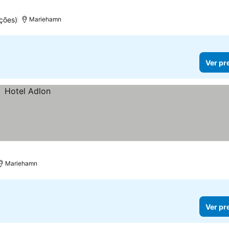
ções)
Mariehamn
Ver pr
Mariehamn
Ver pr