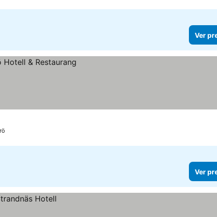
Ver pr
rö
Ver pr