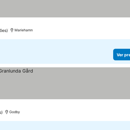
ões)
Mariehamn
Ver pr
s)
Godby