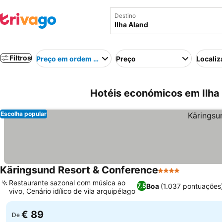
Destino
Filtros
Preço em ordem crescente
Preço
Localiz
Hotéis económicos em Ilha 
Escolha popular
Käringsund Resort & Conference
4 Estrelas
Restaurante sazonal com música ao
Boa
(1.037 pontuações
7,5
vivo, Cenário idílico de vila arquipélago
€ 89
De