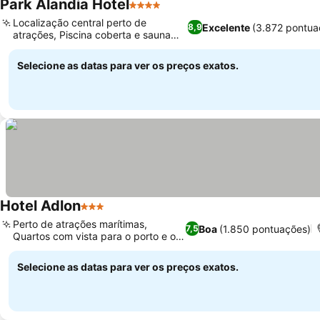
Park Alandia Hotel
4 Estrelas
Localização central perto de
Excelente
(3.872 pontua
8,9
atrações, Piscina coberta e sauna
convidativas
Selecione as datas para ver os preços exatos.
Hotel Adlon
3 Estrelas
Perto de atrações marítimas,
Boa
(1.850 pontuações)
7,5
Quartos com vista para o porto e o
mar
Selecione as datas para ver os preços exatos.