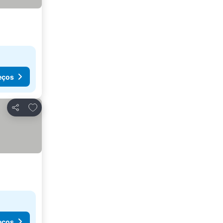
eços
Adicionar aos favoritos
Partilhar
eços