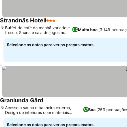
Strandnäs Hotell
3 Estrelas
Buffet de café da manhã variado e
Muito boa
(3.149 pontuaç
8,2
fresco, Sauna e sala de jogos no
local
Selecione as datas para ver os preços exatos.
Granlunda Gård
Acesso a sauna e banheira externa,
Boa
(253 pontuaçõe
7,7
Design de interiores com materiais
reciclados
Selecione as datas para ver os preços exatos.