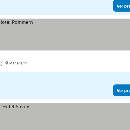
Ver pr
s)
Mariehamn
Ver pr