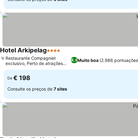
Hotel Arkipelag
4 Estrelas
Restaurante Compagniet
Muito boa
(2.986 pontuações
8,3
exclusivo, Perto de atrações
culturais
€ 198
De
Consulte os preços de
7 sites