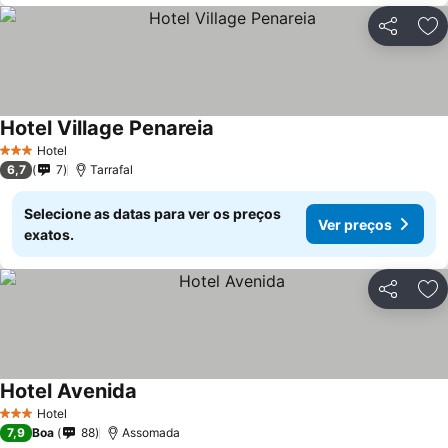
Partilhar
Ad
Hotel Village Penareia
Hotel
3 Estrelas
6,7
7
Tarrafal
Selecione as datas para ver os preços
Ver preços
exatos.
Partilhar
Ad
Hotel Avenida
Hotel
3 Estrelas
7,9
Boa
88
Assomada