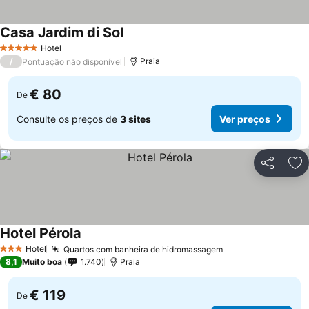
Casa Jardim di Sol
Hotel
5 Estrelas
/
Praia
Pontuação não disponível
€ 80
De
Consulte os preços de
3 sites
Ver preços
Partilhar
Ad
Hotel Pérola
Hotel
Quartos com banheira de hidromassagem
3 Estrelas
8,1
Muito boa
1.740
Praia
€ 119
De