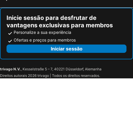
Pirâmide
Hotel Espaço Turistico Por Do Sol
Praia Village
Limeira
Inicie sessão para desfrutar de
Cachoeira
Miradouro de Gamboa
vantagens exclusivas para membros
Escola Da Ehtcv
Limeira
Personalize a sua experiência
House Figueira
Boutique Pescador
Ofertas e preços para membros
Residencia Fsfa
Pensao Entre NÒs
Iniciar sessão
trivago N.V.
, Kesselstraße 5 – 7, 40221 Düsseldorf, Alemanha
Direitos autorais 2026 trivago | Todos os direitos reservados.