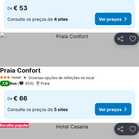
€ 53
De
Consulte os preços de
4 sites
Ver preços
Partilhar
Ad
Praia Confort
Hotel
Diversas opções de refeições no local
3 Estrelas
7,9
Boa
405
Praia
€ 66
De
Consulte os preços de
5 sites
Ver preços
Escolha popular
Partilhar
Ad