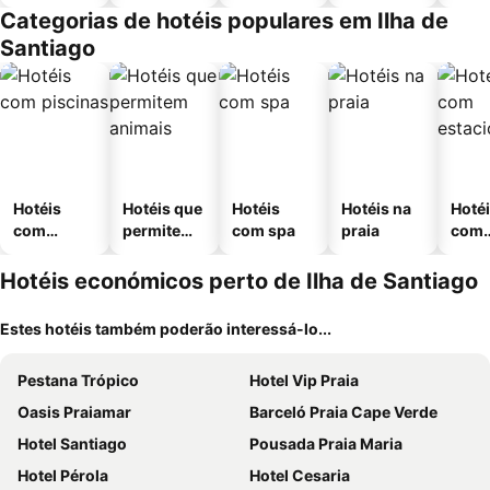
Categorias de hotéis populares em Ilha de
Santiago
Hotéis
Hotéis que
Hotéis
Hotéis na
Hoté
com
permitem
com spa
praia
com
piscinas
animais
esta
ment
Hotéis económicos perto de Ilha de Santiago
Estes hotéis também poderão interessá-lo...
Pestana Trópico
Hotel Vip Praia
Oasis Praiamar
Barceló Praia Cape Verde
Hotel Santiago
Pousada Praia Maria
Hotel Pérola
Hotel Cesaria