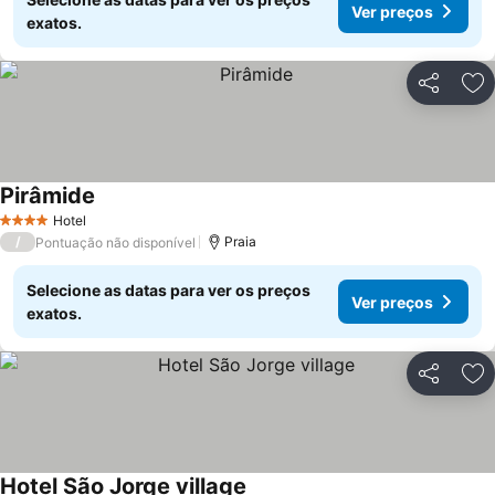
Ver preços
exatos.
Partilhar
Ad
Pirâmide
Hotel
4 Estrelas
/
Praia
Pontuação não disponível
Selecione as datas para ver os preços
Ver preços
exatos.
Partilhar
Ad
Hotel São Jorge village