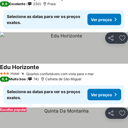
3 Estrelas
8,9
Excelente
230
Praia
Selecione as datas para ver os preços
Ver preços
exatos.
Partilhar
Ad
Edu Horizonte
Hotel
Quartos confortáveis com vista para o mar
3 Estrelas
8,4
Muito boa
74
Calheta de São Miguel
Selecione as datas para ver os preços
Ver preços
exatos.
Escolha popular
Partilhar
Ad