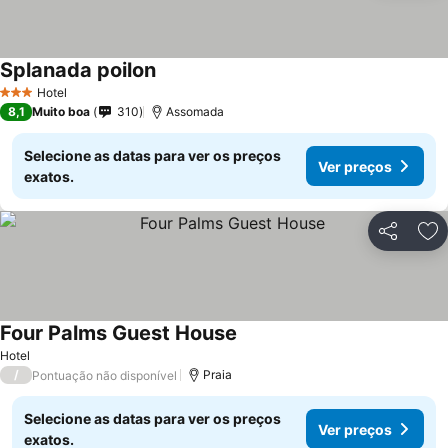
Splanada poilon
Hotel
3 Estrelas
8,1
Muito boa
310
Assomada
Selecione as datas para ver os preços
Ver preços
exatos.
Partilhar
Ad
Four Palms Guest House
Hotel
/
Praia
Pontuação não disponível
Selecione as datas para ver os preços
Ver preços
exatos.