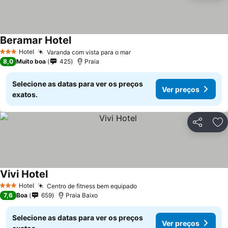
Beramar Hotel
Hotel
Varanda com vista para o mar
3 Estrelas
8,0
Muito boa
425
Praia
Selecione as datas para ver os preços
Ver preços
exatos.
Partilhar
Ad
Vivi Hotel
Hotel
Centro de fitness bem equipado
3 Estrelas
7,6
Boa
659
Praia Baixo
Selecione as datas para ver os preços
Ver preços