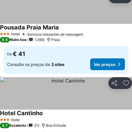
Partilhar
Ad
Pousada Praia Maria
Hotel
Serviços relaxantes de massagem
3 Estrelas
8,0
Muito boa
1.366
Praia
€ 41
De
Consulte os preços de
3 sites
Ver preços
Partilhar
Ad
Hotel Cantinho
Hotel
3 Estrelas
8,7
Excelente
21
Boa Entrada