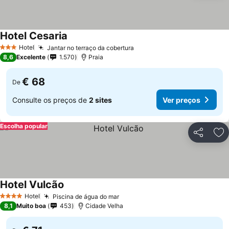
Hotel Cesaria
Hotel
Jantar no terraço da cobertura
3 Estrelas
8,6
Excelente
1.570
Praia
€ 68
De
Consulte os preços de
2 sites
Ver preços
Escolha popular
Partilhar
Ad
Hotel Vulcão
Hotel
Piscina de água do mar
4 Estrelas
8,1
Muito boa
453
Cidade Velha