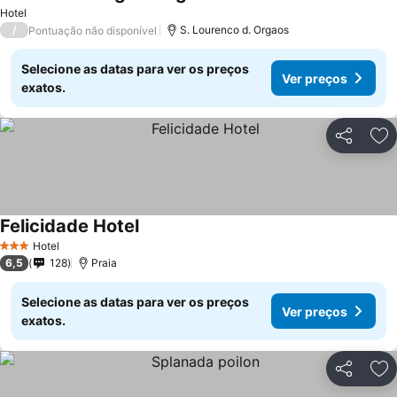
Hotel
/
S. Lourenco d. Orgaos
Pontuação não disponível
Selecione as datas para ver os preços
Ver preços
exatos.
Partilhar
Ad
Felicidade Hotel
Hotel
3 Estrelas
6,5
128
Praia
Selecione as datas para ver os preços
Ver preços
exatos.
Partilhar
Ad