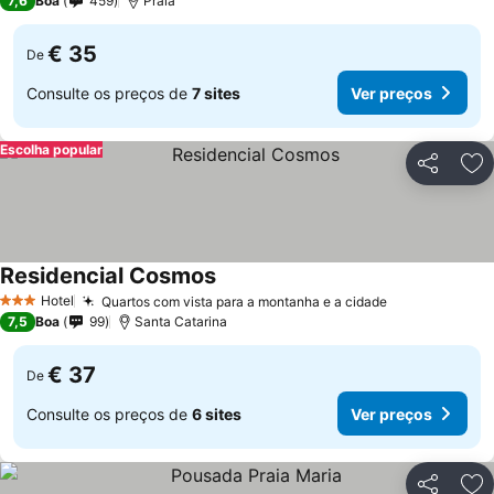
7,6
Boa
459
Praia
€ 35
De
Consulte os preços de
7 sites
Ver preços
Escolha popular
Partilhar
Ad
Residencial Cosmos
Hotel
Quartos com vista para a montanha e a cidade
3 Estrelas
7,5
Boa
99
Santa Catarina
€ 37
De
Consulte os preços de
6 sites
Ver preços