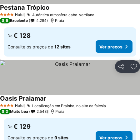
Pestana Trópico
Hotel
Autêntica atmosfera cabo-verdiana
4 Estrelas
8,6
Excelente
4.294
Praia
€ 128
De
Consulte os preços de
12 sites
Ver preços
Partilhar
Ad
Oasis Praiamar
Hotel
Localização em Prainha, no alto da falésia
4 Estrelas
8,3
Muito boa
2.543
Praia
€ 129
De
Consulte os preços de
9 sites
Ver preços