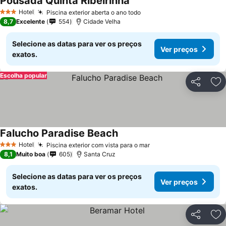
Pousada Quinta Ribeirinha
Hotel
Piscina exterior aberta o ano todo
3 Estrelas
8,7
Excelente
554
Cidade Velha
Selecione as datas para ver os preços
Ver preços
exatos.
Escolha popular
Partilhar
Ad
Falucho Paradise Beach
Hotel
Piscina exterior com vista para o mar
3 Estrelas
8,1
Muito boa
605
Santa Cruz
Selecione as datas para ver os preços
Ver preços
exatos.
Partilhar
Ad