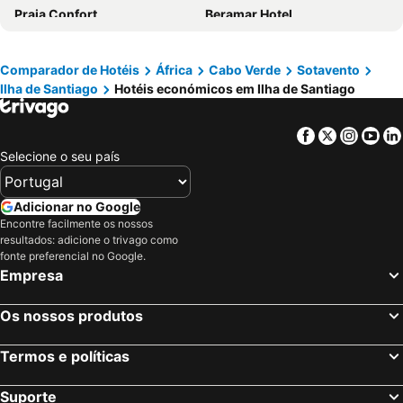
Praia Confort
Beramar Hotel
Falucho Paradise Beach
Hotel Vulcão
Sol Hotel
Pousada Quinta Ribeirinha
Comparador de Hotéis
África
Cabo Verde
Sotavento
Ilha de Santiago
Hotéis económicos em Ilha de Santiago
Santa Maria
Vivi Hotel
Chez Maria Julia Boutique Hotel
Hotel Happy Day
Facebook
Twitter
Insta
Yo
Santiago
Quinta Da Montanha
Selecione o seu país
Residencial Cosmos
Felicidade Hotel
Edu Horizonte
Residencial Santo Amaro
Adicionar no Google
Hotel Cantinho
Hotel São Jorge village
Encontre facilmente os nossos
resultados: adicione o trivago como
Ccr Hotelaria E Turismo
Hotel Strela Tarrafal
fonte preferencial no Google.
Empresa
Casa Jardim di Sol
Olamar
Mirage
Splanada poilon
Os nossos produtos
Hotel Avenida
Pensão Asa Branca
Hotel Vista
Pensão Gonçalves
Termos e políticas
Pousada Villa Concetta
Hotel Village Penareia
Suporte