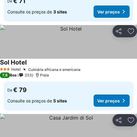
€ 71
De
Consulte os preços de
3 sites
Ver preços
Partilhar
Ad
Sol Hotel
Hotel
Culinária africana e americana
3 Estrelas
7,8
Boa
233
Praia
€ 79
De
Consulte os preços de
5 sites
Ver preços
Partilhar
Ad