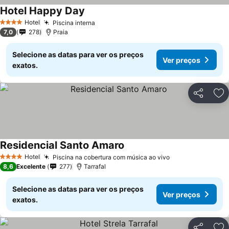
Hotel Happy Day
Hotel
Piscina interna
4 Estrelas
7,0
278
Praia
Selecione as datas para ver os preços
Ver preços
exatos.
Partilhar
Ad
Residencial Santo Amaro
Hotel
Piscina na cobertura com música ao vivo
4 Estrelas
8,6
Excelente
277
Tarrafal
Selecione as datas para ver os preços
Ver preços
exatos.