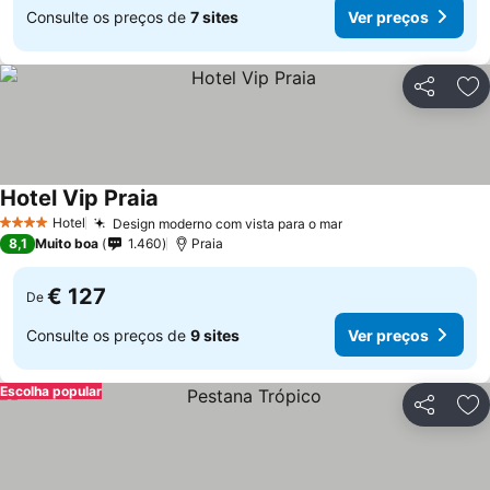
Consulte os preços de
7 sites
Ver preços
Partilhar
Ad
Hotel Vip Praia
Hotel
Design moderno com vista para o mar
4 Estrelas
8,1
Muito boa
1.460
Praia
€ 127
De
Consulte os preços de
9 sites
Ver preços
Escolha popular
Partilhar
Ad