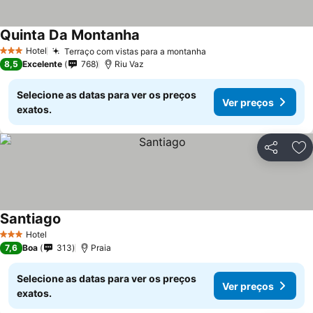
Quinta Da Montanha
Hotel
Terraço com vistas para a montanha
3 Estrelas
8,5
Excelente
768
Riu Vaz
Selecione as datas para ver os preços
Ver preços
exatos.
Partilhar
Ad
Santiago
Hotel
3 Estrelas
7,6
Boa
313
Praia
Selecione as datas para ver os preços
Ver preços
exatos.