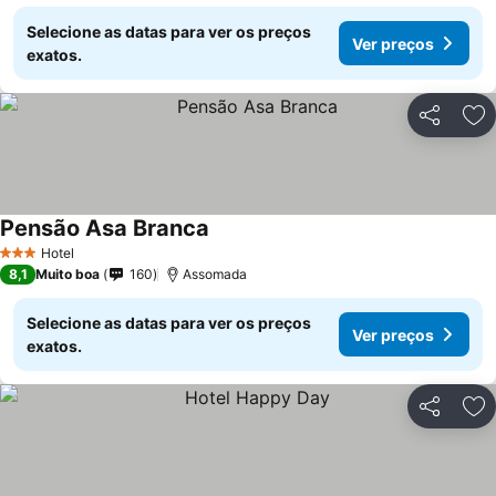
Selecione as datas para ver os preços
Ver preços
exatos.
Partilhar
Ad
Pensão Asa Branca
Hotel
3 Estrelas
8,1
Muito boa
160
Assomada
Selecione as datas para ver os preços
Ver preços
exatos.
Partilhar
Ad