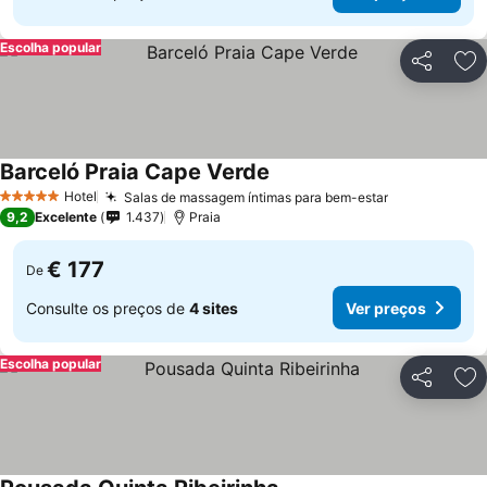
Escolha popular
Partilhar
Ad
Barceló Praia Cape Verde
Hotel
Salas de massagem íntimas para bem-estar
5 Estrelas
9,2
Excelente
1.437
Praia
€ 177
De
Consulte os preços de
4 sites
Ver preços
Escolha popular
Partilhar
Ad