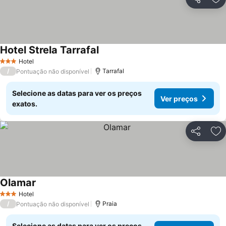
Partilhar
Ad
Hotel Strela Tarrafal
Hotel
3 Estrelas
/
Tarrafal
Pontuação não disponível
Selecione as datas para ver os preços
Ver preços
exatos.
Partilhar
Ad
Olamar
Hotel
3 Estrelas
/
Praia
Pontuação não disponível
Selecione as datas para ver os preços