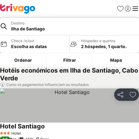
Favoritos
Iniciar
Me
Destino
Ilha de Santiago
Check-in/out
Hóspedes e quartos
Escolha as datas
2 hóspedes, 1 quarto.
Ordenar
Filtrar
Mapa
Hotéis económicos em Ilha de Santiago, Cabo
Verde
Como os pagamentos influenciam os resultados
Partilhar
Ad
Hotel Santiago
Hotel
3 Estrelas