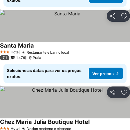
exatos.
Partilhar
Ad
Santa Maria
Hotel
Restaurante e bar no local
3 Estrelas
7,1
1.476
Praia
Selecione as datas para ver os preços
Ver preços
exatos.
Partilhar
Ad
Chez Maria Julia Boutique Hotel
Hotel
Design moderno e elegante