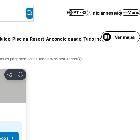
PT · €
Menu
Iniciar sessão
.
Ver mapa
luído
Piscina
Resort
Ar condicionado
Tudo incluído
Luxo
Piscin
o os pagamentos influenciam os resultados
Adicionar aos favoritos
Partilhar
eços