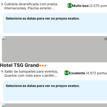
4 Estrelas
Culinária diversificada com pratos
Muito boa
(2.570 pon
8,3
internacionais, Piscina exterior
convidativa com bar
Selecione as datas para ver os preços exatos.
Hotel TSG Grand
3 Estrelas
Salão de banquetes para eventos,
Excelente
(4.972 pontu
8,9
Quartos com vista para o jardim
exuberante
Selecione as datas para ver os preços exatos.