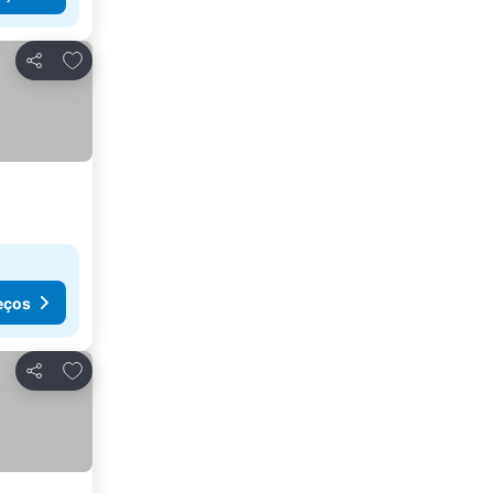
Adicionar aos favoritos
Partilhar
eços
Adicionar aos favoritos
Partilhar