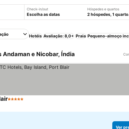
Check-in/out
Hóspedes e quartos
Escolha as datas
2 hóspedes, 1 quarto
ação
Hotéis
Avaliação: 8,0+
Praia
Pequeno-almoço inc
s Andaman e Nicobar, Índia
Com
air
5 Estrelas
Ver pr