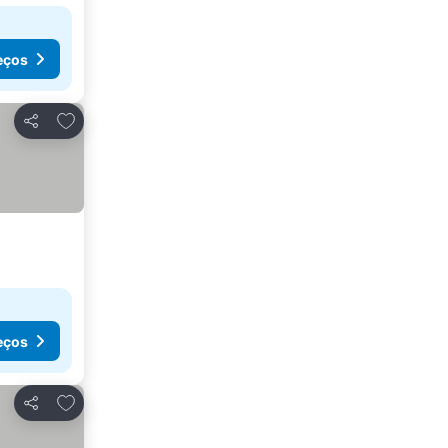
eços
Adicionar aos favoritos
Partilhar
eços
Adicionar aos favoritos
Partilhar