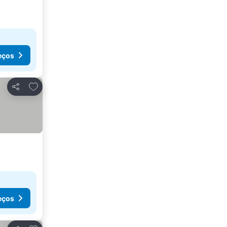
eços
Adicionar aos favoritos
Partilhar
eços