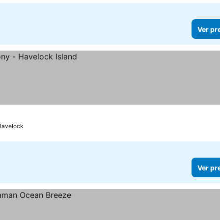
Ver pr
Havelock
Ver pr