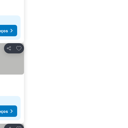
eços
Adicionar aos favoritos
Partilhar
eços