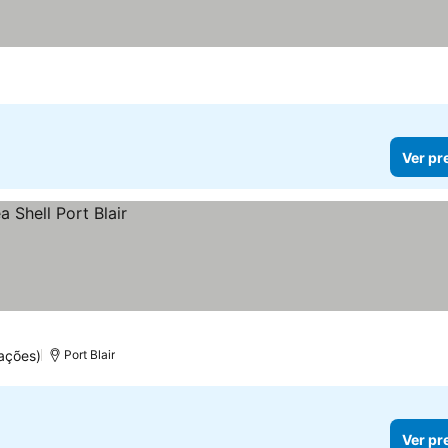
Ver pr
ações)
Port Blair
Ver pr