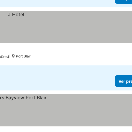
ções)
Port Blair
Ver pr