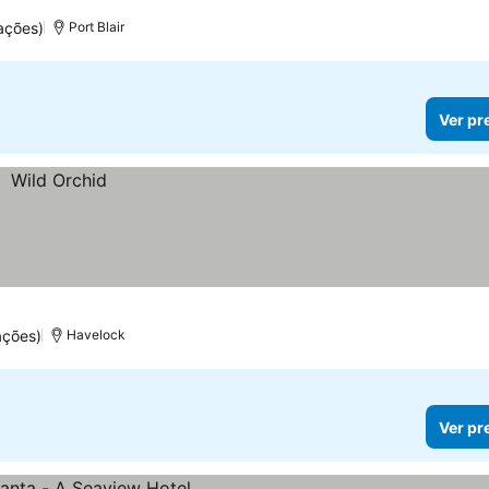
ações)
Port Blair
Ver pr
ações)
Havelock
Ver pr