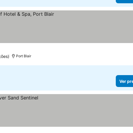
ções)
Port Blair
Ver pr