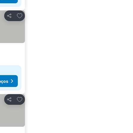
Adicionar aos favoritos
Partilhar
eços
Adicionar aos favoritos
Partilhar