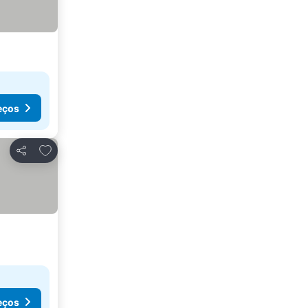
eços
Adicionar aos favoritos
Partilhar
eços