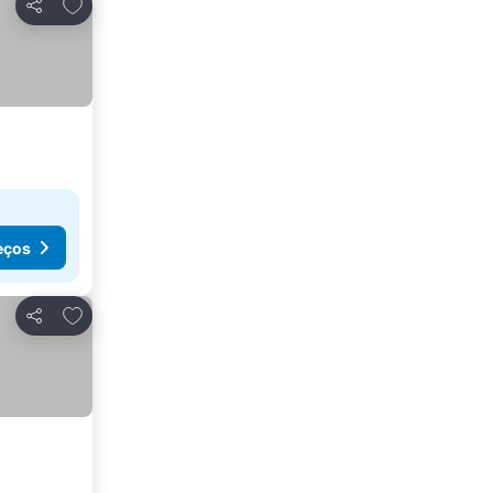
Adicionar aos favoritos
Partilhar
eços
Adicionar aos favoritos
Partilhar