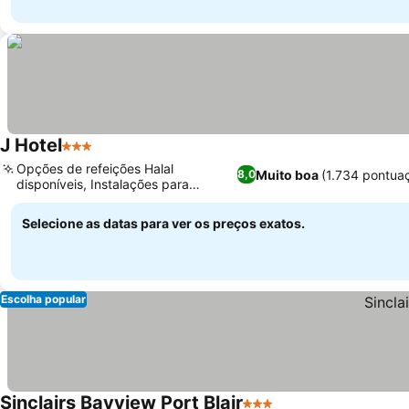
J Hotel
3 Estrelas
Opções de refeições Halal
Muito boa
(1.734 pontua
8,0
disponíveis, Instalações para
eventos e reuniões
Selecione as datas para ver os preços exatos.
Escolha popular
Sinclairs Bayview Port Blair