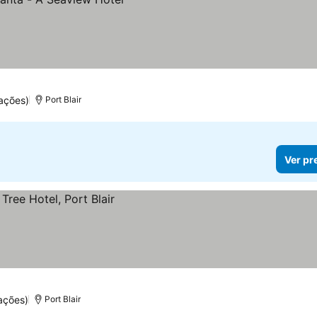
ações)
Port Blair
Ver pr
ações)
Port Blair