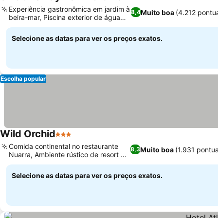
3 Estrelas
Experiência gastronômica em jardim à
Muito boa
(4.212 pontu
8,4
beira-mar, Piscina exterior de água
doce
Selecione as datas para ver os preços exatos.
Escolha popular
Wild Orchid
3 Estrelas
Comida continental no restaurante
Muito boa
(1.931 pontu
8,3
Nuarra, Ambiente rústico de resort na
selva
Selecione as datas para ver os preços exatos.