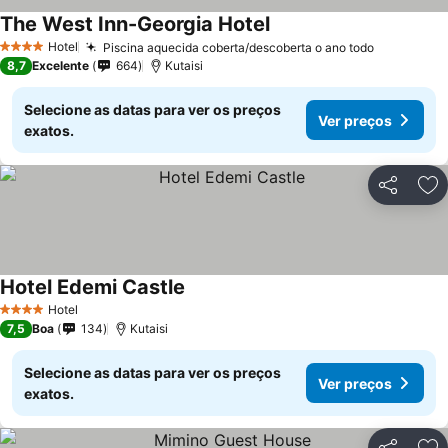
The West Inn-Georgia Hotel
Hotel
Piscina aquecida coberta/descoberta o ano todo
4 Estrelas
8,7
Excelente
664
Kutaisi
Selecione as datas para ver os preços
Ver preços
exatos.
Partilhar
Ad
Hotel Edemi Castle
Hotel
4 Estrelas
7,5
Boa
134
Kutaisi
Selecione as datas para ver os preços
Ver preços
exatos.