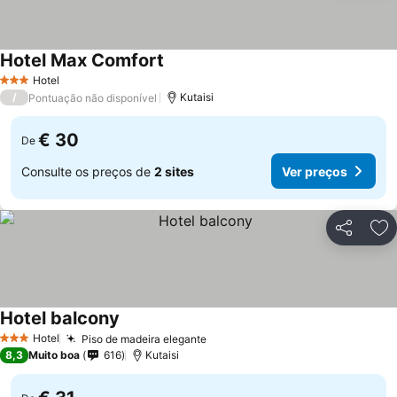
Hotel Max Comfort
Hotel
3 Estrelas
/
Kutaisi
Pontuação não disponível
€ 30
De
Consulte os preços de
2 sites
Ver preços
Partilhar
Ad
Hotel balcony
Hotel
Piso de madeira elegante
3 Estrelas
8,3
Muito boa
616
Kutaisi