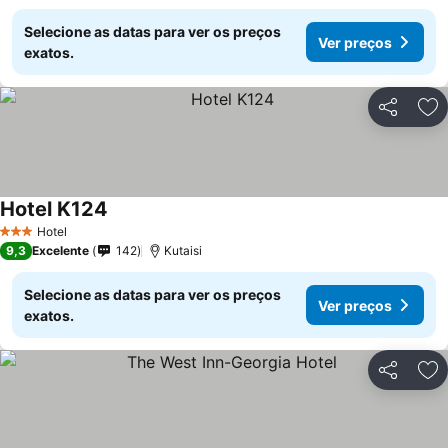
Selecione as datas para ver os preços
Ver preços
exatos.
Partilhar
Ad
Hotel K124
Hotel
3 Estrelas
9,3
Excelente
142
Kutaisi
Selecione as datas para ver os preços
Ver preços
exatos.
Partilhar
Ad