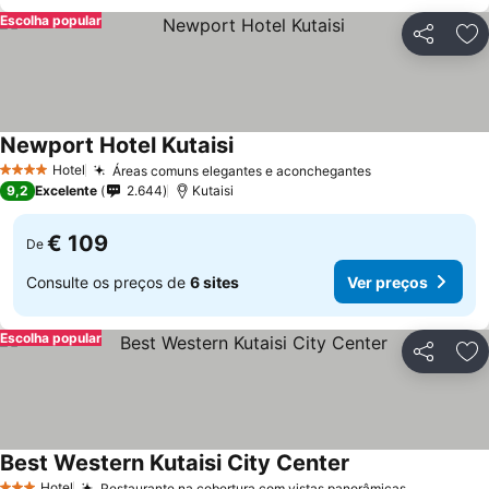
Escolha popular
Partilhar
Ad
Newport Hotel Kutaisi
Hotel
Áreas comuns elegantes e aconchegantes
4 Estrelas
9,2
Excelente
2.644
Kutaisi
€ 109
De
Consulte os preços de
6 sites
Ver preços
Escolha popular
Partilhar
Ad
Best Western Kutaisi City Center
Hotel
Restaurante na cobertura com vistas panorâmicas