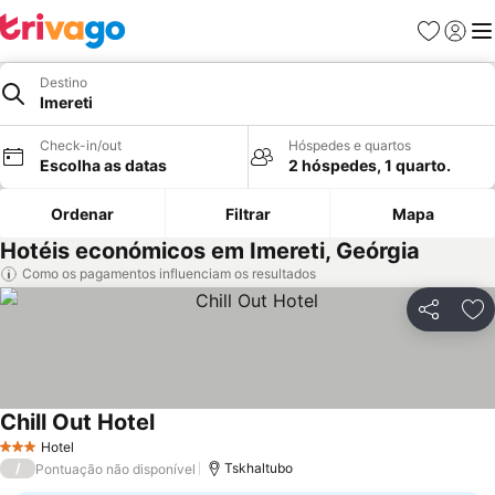
Favoritos
Iniciar
Me
Destino
Imereti
Check-in/out
Hóspedes e quartos
Escolha as datas
2 hóspedes, 1 quarto.
Ordenar
Filtrar
Mapa
Hotéis económicos em Imereti, Geórgia
Como os pagamentos influenciam os resultados
Partilhar
Ad
Chill Out Hotel
Hotel
3 Estrelas
/
Tskhaltubo
Pontuação não disponível