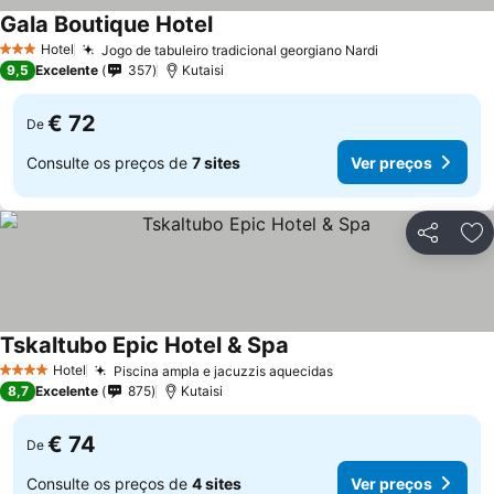
Gala Boutique Hotel
Hotel
Jogo de tabuleiro tradicional georgiano Nardi
3 Estrelas
9,5
Excelente
357
Kutaisi
€ 72
De
Consulte os preços de
7 sites
Ver preços
Partilhar
Ad
Tskaltubo Epic Hotel & Spa
Hotel
Piscina ampla e jacuzzis aquecidas
4 Estrelas
8,7
Excelente
875
Kutaisi
€ 74
De
Consulte os preços de
4 sites
Ver preços