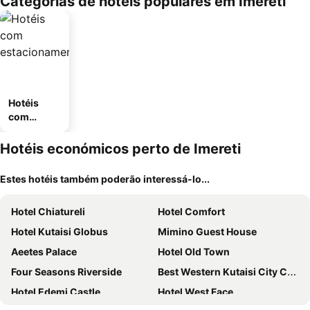
Categorias de hotéis populares em Imereti
Hotéis
com
estaciona
mento
Hotéis económicos perto de Imereti
Estes hotéis também poderão interessá-lo...
Hotel Chiatureli
Hotel Comfort
Hotel Kutaisi Globus
Mimino Guest House
Aeetes Palace
Hotel Old Town
Four Seasons Riverside
Best Western Kutaisi City Center
Hotel Edemi Castle
Hotel West Face