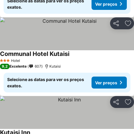
Selecione as datas para ver os preços
Ver preços
exatos.
Partilhar
Ad
Communal Hotel Kutaisi
Hotel
3 Estrelas
9,2
Excelente
607
Kutaisi
Selecione as datas para ver os preços
Ver preços
exatos.
Partilhar
Ad
Kutaisi Inn