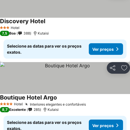
Discovery Hotel
Hotel
3 Estrelas
7,5
Boa
388
Kutaisi
Selecione as datas para ver os preços
Ver preços
exatos.
Partilhar
Ad
Boutique Hotel Argo
Hotel
Interiores elegantes e confortáveis
4 Estrelas
8,7
Excelente
285
Kutaisi
Selecione as datas para ver os preços
Ver preços
exatos.