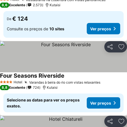
3 Estrelas
8,6
Excelente
2.573
Kutaisi
€ 124
De
Consulte os preços de
10 sites
Ver preços
Partilhar
Ad
Four Seasons Riverside
Hotel
Varandas à beira do rio com vistas relaxantes
4 Estrelas
8,8
Excelente
724
Kutaisi
Selecione as datas para ver os preços
Ver preços
exatos.
Partilhar
Ad