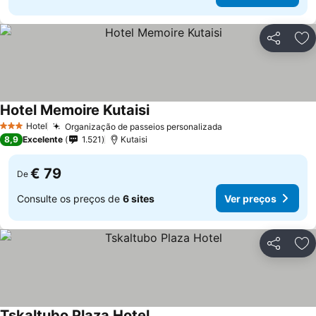
Partilhar
Ad
Hotel Memoire Kutaisi
Hotel
Organização de passeios personalizada
3 Estrelas
8,9
Excelente
1.521
Kutaisi
€ 79
De
Consulte os preços de
6 sites
Ver preços
Partilhar
Ad
Tskaltubo Plaza Hotel