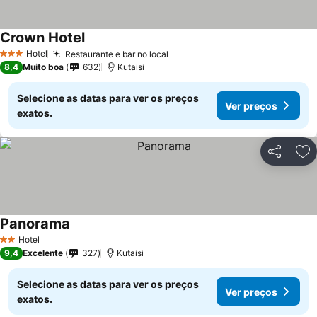
Crown Hotel
Hotel
Restaurante e bar no local
3 Estrelas
8,4
Muito boa
632
Kutaisi
Selecione as datas para ver os preços
Ver preços
exatos.
Partilhar
Ad
Panorama
Hotel
2 Estrelas
9,4
Excelente
327
Kutaisi
Selecione as datas para ver os preços
Ver preços
exatos.