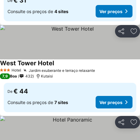
€ 31
De
Consulte os preços de
4 sites
Ver preços
Partilhar
Ad
West Tower Hotel
Hotel
Jardim exuberante e terraço relaxante
3 Estrelas
7,9
Boa
432
Kutaisi
€ 44
De
Consulte os preços de
7 sites
Ver preços
Partilhar
Ad