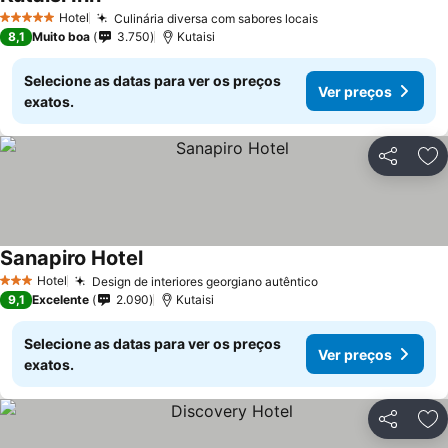
Hotel
Culinária diversa com sabores locais
5 Estrelas
8,1
Muito boa
3.750
Kutaisi
Selecione as datas para ver os preços
Ver preços
exatos.
Partilhar
Ad
Sanapiro Hotel
Hotel
Design de interiores georgiano autêntico
3 Estrelas
9,1
Excelente
2.090
Kutaisi
Selecione as datas para ver os preços
Ver preços
exatos.
Partilhar
Ad