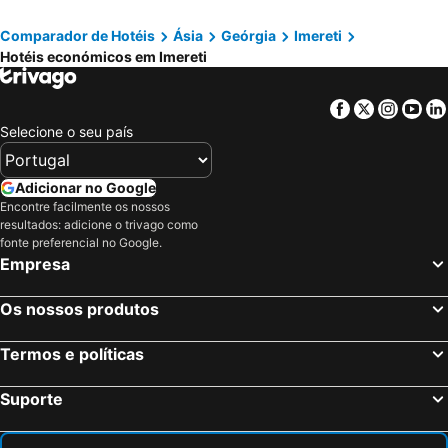
Hotel Villa
House 1899
Ponte
HOTEl MKUDRO
Comparador de Hotéis
Ásia
Geórgia
Imereti
Hotéis económicos em Imereti
Central Hotel
Hill Hotel
Facebook
Twitter
Insta
Yo
Selecione o seu país
Adicionar no Google
Encontre facilmente os nossos
resultados: adicione o trivago como
fonte preferencial no Google.
Empresa
Os nossos produtos
Termos e políticas
Suporte