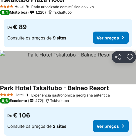
Hotel
Pátio arborizado com música ao vivo
4 Estrelas
8,4
Muito boa
1.220
Tskhaltubo
€ 89
De
Consulte os preços de
9 sites
Ver preços
Partilhar
Ad
Park Hotel Tskaltubo - Balneo Resort
Hotel
Experiência gastronômica georgiana autêntica
4 Estrelas
8,6
Excelente
472
Tskhaltubo
€ 106
De
Consulte os preços de
2 sites
Ver preços