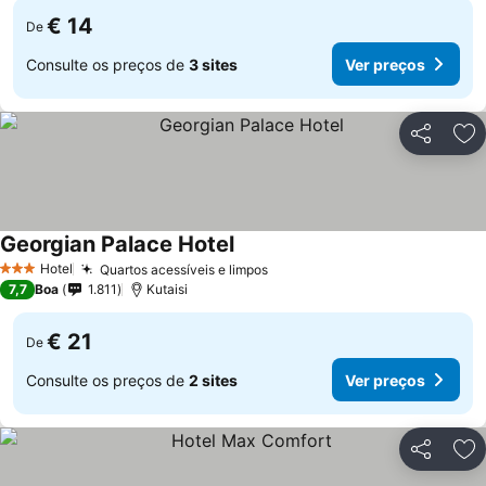
€ 14
De
Consulte os preços de
3 sites
Ver preços
Partilhar
Ad
Georgian Palace Hotel
Hotel
Quartos acessíveis e limpos
3 Estrelas
7,7
Boa
1.811
Kutaisi
€ 21
De
Consulte os preços de
2 sites
Ver preços
Partilhar
Ad