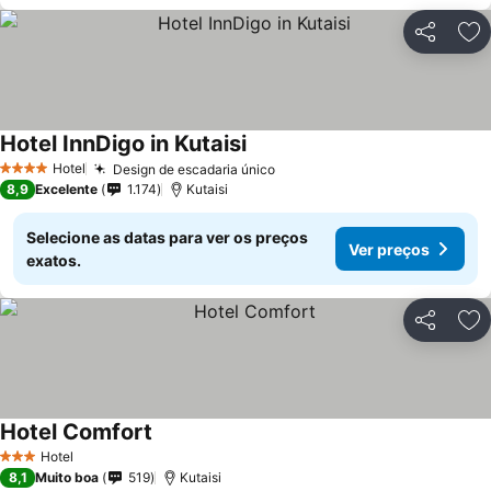
Partilhar
Ad
Hotel InnDigo in Kutaisi
Hotel
Design de escadaria único
4 Estrelas
8,9
Excelente
1.174
Kutaisi
Selecione as datas para ver os preços
Ver preços
exatos.
Partilhar
Ad
Hotel Comfort
Hotel
3 Estrelas
8,1
Muito boa
519
Kutaisi