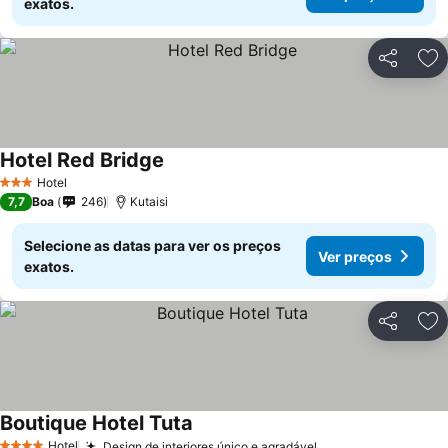
exatos.
Partilhar
Ad
Hotel Red Bridge
Hotel
3 Estrelas
7,7
Boa
246
Kutaisi
Selecione as datas para ver os preços
Ver preços
exatos.
Partilhar
Ad
Boutique Hotel Tuta
Hotel
Design de interiores único e agradável