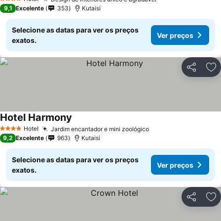
4 Estrelas
9,1
Excelente
353
Kutaisi
Selecione as datas para ver os preços
Ver preços
exatos.
Partilhar
Ad
Hotel Harmony
Hotel
Jardim encantador e mini zoológico
4 Estrelas
9,2
Excelente
963
Kutaisi
Selecione as datas para ver os preços
Ver preços
exatos.
Partilhar
Ad