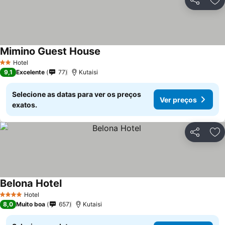
Partilhar
Ad
Mimino Guest House
Hotel
2 Estrelas
9,1
Excelente
77
Kutaisi
Selecione as datas para ver os preços
Ver preços
exatos.
Partilhar
Ad
Belona Hotel
Hotel
4 Estrelas
8,0
Muito boa
657
Kutaisi