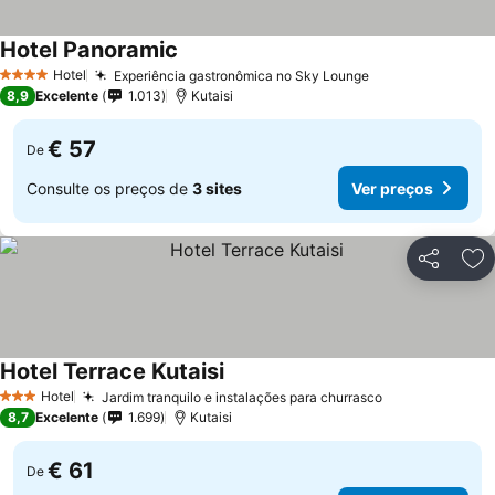
Hotel Panoramic
Hotel
Experiência gastronômica no Sky Lounge
4 Estrelas
8,9
Excelente
1.013
Kutaisi
€ 57
De
Consulte os preços de
3 sites
Ver preços
Partilhar
Ad
Hotel Terrace Kutaisi
Hotel
Jardim tranquilo e instalações para churrasco
3 Estrelas
8,7
Excelente
1.699
Kutaisi
€ 61
De