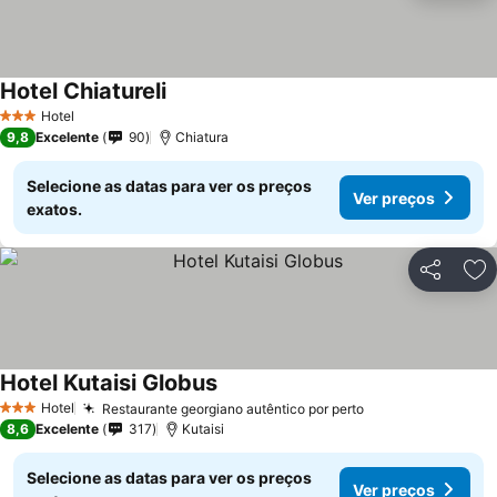
Hotel Chiatureli
Hotel
3 Estrelas
9,8
Excelente
90
Chiatura
Selecione as datas para ver os preços
Ver preços
exatos.
Partilhar
Ad
Hotel Kutaisi Globus
Hotel
Restaurante georgiano autêntico por perto
3 Estrelas
8,6
Excelente
317
Kutaisi
Selecione as datas para ver os preços
Ver preços