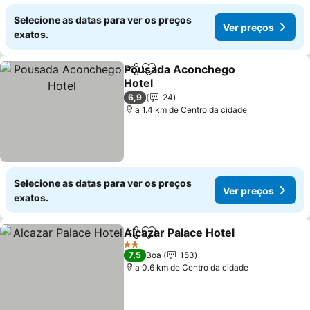
Selecione as datas para ver os preços
Ver preços
exatos.
Pousada Aconchego
Partilhar
Adicionar aos favoritos
Hotel
Ver preços
6,9
24
a 1.4 km de Centro da cidade
Selecione as datas para ver os preços
Ver preços
exatos.
Alcazar Palace Hotel
Partilhar
Adicionar aos favoritos
Ver p
2 Estrelas
7,5
Boa
153
a 0.6 km de Centro da cidade