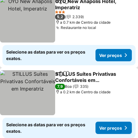
OYO New Anápolis Hotel,
Partilhar
Adicionar aos favoritos
Imperatriz
Ver preços
3 Estrelas
5,2
2.339
a 0.7 km de Centro da cidade
Restaurante no local
Ver preços
Selecione as datas para ver os preços
Ver preços
exatos.
STILLUS Suítes Privativas
Partilhar
Adicionar aos favoritos
Confortáveis em
Imperatriz
Ver preços
7,9
Boa
335
a 0.2 km de Centro da cidade
Selecione as datas para ver os preços
Ver preços
exatos.