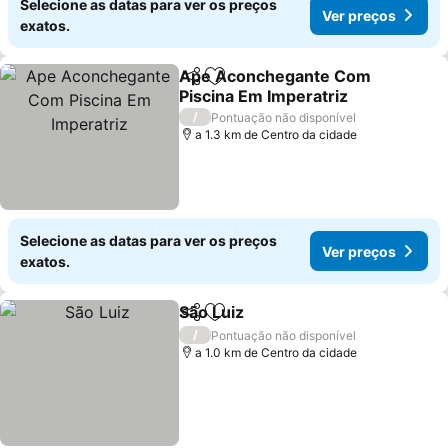
Selecione as datas para ver os preços
Ver preços
exatos.
Ape Aconchegante Com
Partilhar
Adicionar aos favoritos
Piscina Em Imperatriz
Ver preços
/
Pontuação não disponível
a 1.3 km de Centro da cidade
Selecione as datas para ver os preços
Ver preços
exatos.
São Luiz
Partilhar
Adicionar aos favoritos
Ver preços
/
Pontuação não disponível
a 1.0 km de Centro da cidade