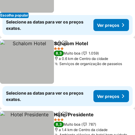
Escolha popular
Selecione as datas para ver os preços
Ver preços
exatos.
Schalom Hotel
Partilhar
Adicionar aos favoritos
Ver preços
3 Estrelas
8,3
Muito boa
1.059
a 0.6 km de Centro da cidade
Serviços de organização de passeios
Ver p
Selecione as datas para ver os preços
Ver preços
exatos.
Hotel Presidente
Partilhar
Adicionar aos favoritos
Ver preço
3 Estrelas
8,3
Muito boa
787
a 1.4 km de Centro da cidade
Ambiente clássico de hotel bem cuidado