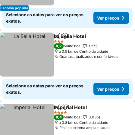
Escolha popular
Selecione as datas para ver os preços
Ver preços
exatos.
La Bella Hotel
Partilhar
Adicionar aos favoritos
Ver preços
3 Estrelas
8,2
Muito boa
1.272
a 0.9 km de Centro da cidade
Quartos atualizados e confortáveis
Ver pr
Selecione as datas para ver os preços
Ver preços
exatos.
Imperial Hotel
Partilhar
Adicionar aos favoritos
Ver preços
4 Estrelas
8,4
Muito boa
3.035
a 0.8 km de Centro da cidade
Piscina externa ampla e sauna
Ver preço