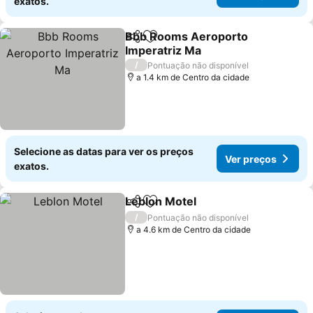
exatos.
Bbb Rooms Aeroporto
Partilhar
Adicionar aos favoritos
Imperatriz Ma
Ver preços
/
Pontuação não disponível
a 1.4 km de Centro da cidade
Selecione as datas para ver os preços
Ver preços
exatos.
Leblon Motel
Partilhar
Adicionar aos favoritos
Ver preços
/
Pontuação não disponível
a 4.6 km de Centro da cidade