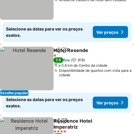
Ver
Selecione as datas para ver os preços
Ver preços
exatos.
Hotel Resende
Partilhar
Adicionar aos favoritos
Ver preços
1 Estrelas
7,5
Boa
818
a 0.6 km de Centro da cidade
Disponibilidade de quartos com vista para a
cidade
Escolha popular
Selecione as datas para ver os preços
Ver preços
exatos.
Residence Hotel
Partilhar
Adicionar aos favoritos
Imperatriz
Ver preços
4 Estrelas