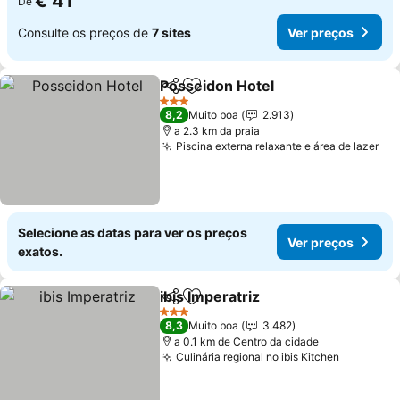
€ 41
De
Consulte os preços de
7 sites
Ver preços
Posseidon Hotel
Partilhar
Adicionar aos favoritos
Ver preço
3 Estrelas
8,2
Muito boa
2.913
a 2.3 km da praia
Piscina externa relaxante e área de lazer
Ver
Selecione as datas para ver os preços
Ver preços
exatos.
ibis Imperatriz
Partilhar
Adicionar aos favoritos
Ver preços
3 Estrelas
8,3
Muito boa
3.482
a 0.1 km de Centro da cidade
Culinária regional no ibis Kitchen
Ver preç