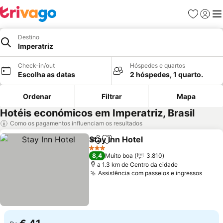
Favoritos
Iniciar
Me
Destino
Imperatriz
Check-in/out
Hóspedes e quartos
Escolha as datas
2 hóspedes, 1 quarto.
Ordenar
Filtrar
Mapa
Hotéis económicos em Imperatriz, Brasil
Como os pagamentos influenciam os resultados
Stay Inn Hotel
Partilhar
Adicionar aos favoritos
Ver preços
3 Estrelas
8,4
Muito boa
3.810
a 1.3 km de Centro da cidade
Assistência com passeios e ingressos
Ver p