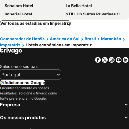
Schalom Hotel
La Bella Hotel
Imperial Hotel
STILLUS Suítes Privativas Confortáveis em Imperatriz
Borges Hotel
Hotel Manarela
Ver todas as estadias em Imperatriz
Comparador de Hotéis
América do Sul
Brasil
Maranhão
Imperatriz
Hotéis económicos em Imperatriz
Facebook
Twitter
Insta
Yo
Selecione o seu país
Adicionar no Google
Encontre facilmente os nossos
resultados: adicione o trivago como
fonte preferencial no Google.
Empresa
Os nossos produtos