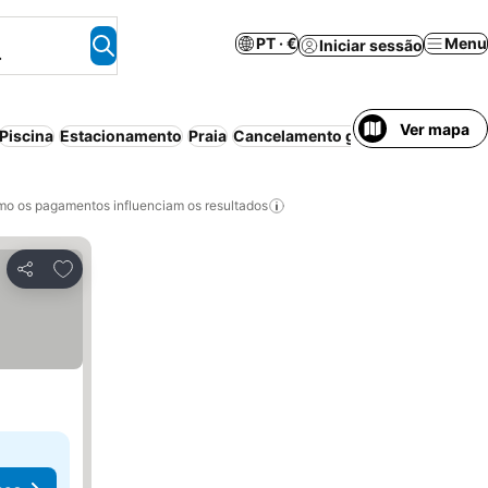
PT · €
Menu
Iniciar sessão
.
Ver mapa
Piscina
Estacionamento
Praia
Cancelamento gratuito
o os pagamentos influenciam os resultados
Adicionar aos favoritos
Partilhar