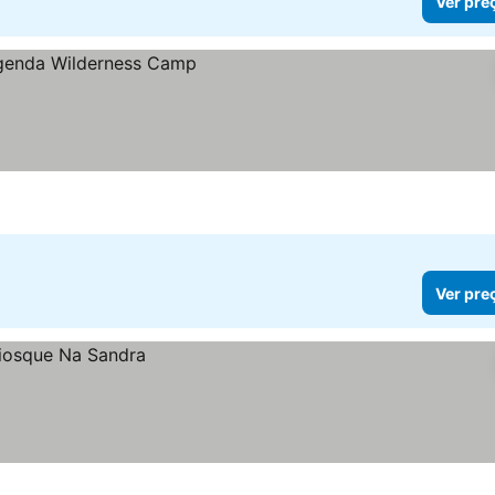
Ver pre
Ver pre