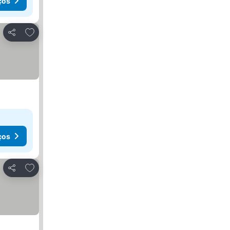
ços
Adicionar aos favoritos
Partilhar
ços
Adicionar aos favoritos
Partilhar