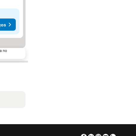
ços
a no