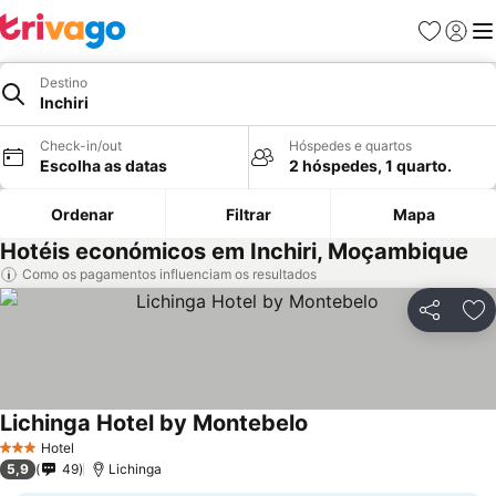
Favoritos
Iniciar
Me
Destino
Inchiri
Check-in/out
Hóspedes e quartos
Escolha as datas
2 hóspedes, 1 quarto.
Ordenar
Filtrar
Mapa
Hotéis económicos em Inchiri, Moçambique
Como os pagamentos influenciam os resultados
Partilhar
Ad
Lichinga Hotel by Montebelo
Ver preços
Hotel
3 Estrelas
5,9
49
Lichinga