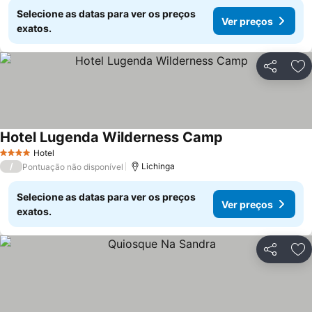
Selecione as datas para ver os preços
Ver preços
exatos.
Partilhar
Ad
Hotel Lugenda Wilderness Camp
Ver preços
Hotel
4 Estrelas
/
Lichinga
Pontuação não disponível
Selecione as datas para ver os preços
Ver preços
exatos.
Partilhar
Ad