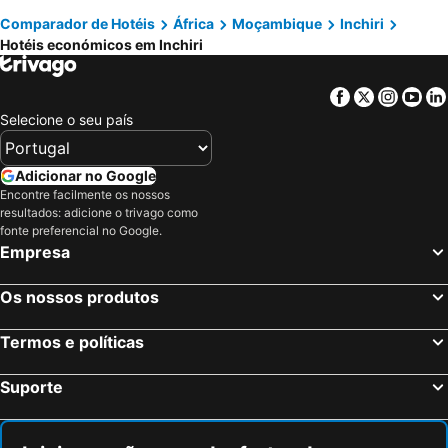
Comparador de Hotéis
África
Moçambique
Inchiri
Hotéis económicos em Inchiri
Facebook
Twitter
Insta
Yo
Selecione o seu país
Adicionar no Google
Encontre facilmente os nossos
resultados: adicione o trivago como
fonte preferencial no Google.
Empresa
Os nossos produtos
Termos e políticas
Suporte