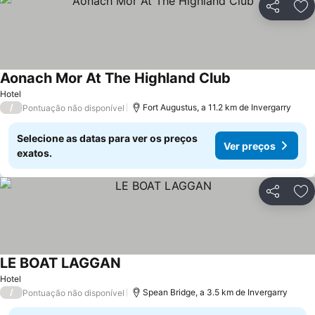
Partilhar
Ad
Aonach Mor At The Highland Club
Ver preços
Hotel
/
Fort Augustus, a 11.2 km de Invergarry
Pontuação não disponível
Selecione as datas para ver os preços
Ver preços
exatos.
Partilhar
Ad
LE BOAT LAGGAN
Ver preços
Hotel
/
Spean Bridge, a 3.5 km de Invergarry
Pontuação não disponível