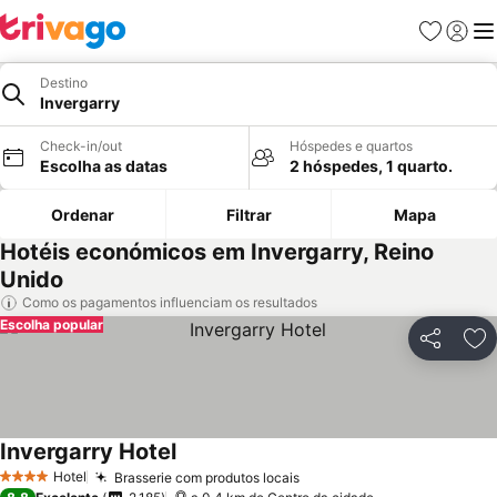
Favoritos
Iniciar
Me
Destino
Invergarry
Check-in/out
Hóspedes e quartos
Escolha as datas
2 hóspedes, 1 quarto.
Ordenar
Filtrar
Mapa
Hotéis económicos em Invergarry, Reino
Unido
Como os pagamentos influenciam os resultados
Escolha popular
Partilhar
Ad
Invergarry Hotel
Ver preços
Hotel
Brasserie com produtos locais
Ver preços
4 Estrelas