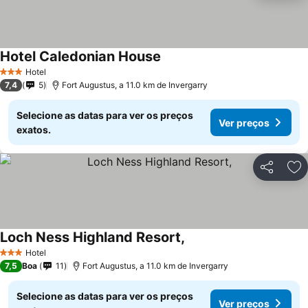
Hotel Caledonian House
Ver preços
Hotel
3 Estrelas
7,4
5
Fort Augustus, a 11.0 km de Invergarry
Selecione as datas para ver os preços
Ver preços
exatos.
Partilhar
Ad
Loch Ness Highland Resort,
Ver preços
Hotel
3 Estrelas
7,5
Boa
11
Fort Augustus, a 11.0 km de Invergarry
Selecione as datas para ver os preços
Ver preços