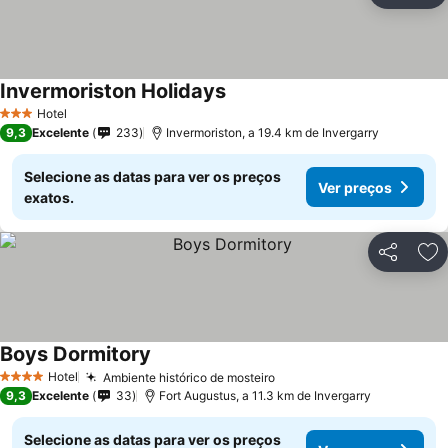
Invermoriston Holidays
Ver preços
Hotel
3 Estrelas
9,3
Excelente
233
Invermoriston, a 19.4 km de Invergarry
Selecione as datas para ver os preços
Ver preços
exatos.
Partilhar
Ad
Boys Dormitory
Ver preços
Hotel
Ambiente histórico de mosteiro
Ver preços
4 Estrelas
9,3
Excelente
33
Fort Augustus, a 11.3 km de Invergarry
Selecione as datas para ver os preços