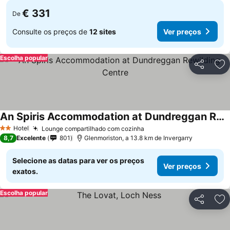
€ 331
De
Consulte os preços de
12 sites
Ver preços
Escolha popular
Partilhar
Ad
An Spiris Accommodation at Dundreggan Rewilding Centre
Ver preços
Hotel
Lounge compartilhado com cozinha
Ver preços
2 Estrelas
8,7
Excelente
801
Glenmoriston, a 13.8 km de Invergarry
Selecione as datas para ver os preços
Ver preços
exatos.
Escolha popular
Partilhar
Ad