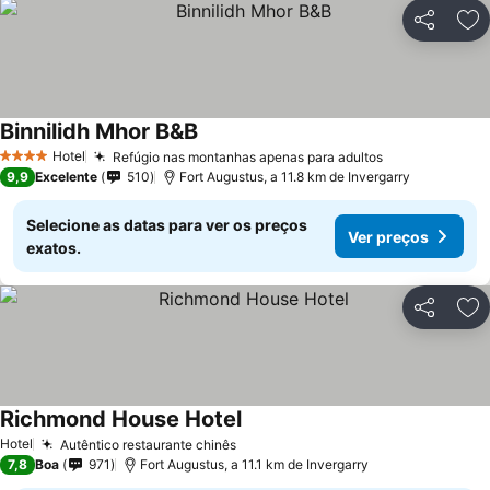
Partilhar
Ad
Binnilidh Mhor B&B
Ver preços
Hotel
Refúgio nas montanhas apenas para adultos
Ver preços
4 Estrelas
9,9
Excelente
510
Fort Augustus, a 11.8 km de Invergarry
Selecione as datas para ver os preços
Ver preços
exatos.
Partilhar
Ad
Richmond House Hotel
Ver preços
Hotel
Autêntico restaurante chinês
Ver preços
7,8
Boa
971
Fort Augustus, a 11.1 km de Invergarry