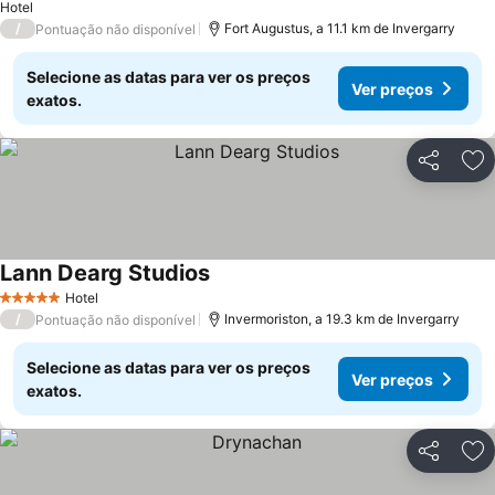
Hotel
/
Fort Augustus, a 11.1 km de Invergarry
Pontuação não disponível
Selecione as datas para ver os preços
Ver preços
exatos.
Partilhar
Ad
Lann Dearg Studios
Ver preços
Hotel
5 Estrelas
/
Invermoriston, a 19.3 km de Invergarry
Pontuação não disponível
Selecione as datas para ver os preços
Ver preços
exatos.
Partilhar
Ad