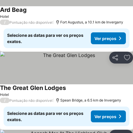
Ard Beag
Ver preços
Hotel
/
Fort Augustus, a 10.1 km de Invergarry
Pontuação não disponível
Selecione as datas para ver os preços
Ver preços
exatos.
Partilhar
Ad
The Great Glen Lodges
Ver preços
Hotel
/
Spean Bridge, a 6.5 km de Invergarry
Pontuação não disponível
Selecione as datas para ver os preços
Ver preços
exatos.