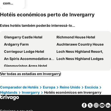
com
estaciona
mento
Hotéis económicos perto de Invergarry
Estes hotéis também poderão interessá-lo...
Glengarry Castle Hotel
Richmond House Hotel
Ardgarry Farm
Auchterawe Country House
Corriegour Lodge Hotel
Loch Ness Highland Resort,
An Spiris Accommodation at Dundreggan Rewilding Centre
Loch Ness Highland Lodges
Glenmoriston Arms Hotel
Ver todas as estadias em Invergarry
Comparador de Hotéis
Europa
Reino Unido
Escócia
Highlands
Invergarry
Hotéis económicos em Invergarry
Facebook
Twitter
Insta
Yo
Selecione o seu país