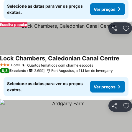
Selecione as datas para ver os preços
Ver preços
exatos.
Escolha popular
Partilhar
Ad
Lock Chambers, Caledonian Canal Centre
Ver p
Hotel
Quartos temáticos com charme escocês
Ver preços
3 Estrelas
8,8
Excelente
2.699
Fort Augustus, a 11.1 km de Invergarry
Selecione as datas para ver os preços
Ver preços
exatos.
Partilhar
Ad