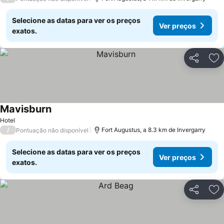
Selecione as datas para ver os preços
Ver preços
exatos.
Partilhar
Ad
Mavisburn
Ver preços
Hotel
/
Fort Augustus, a 8.3 km de Invergarry
Pontuação não disponível
Selecione as datas para ver os preços
Ver preços
exatos.
Partilhar
Ad