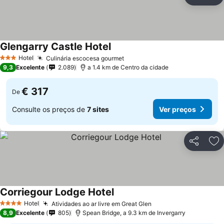
Partilhar
Ad
Glengarry Castle Hotel
Ver preços
Hotel
Culinária escocesa gourmet
Ver preços
3 Estrelas
9,3
Excelente
2.089
a 1.4 km de Centro da cidade
€ 317
De
Consulte os preços de
7 sites
Ver preços
Partilhar
Ad
Corriegour Lodge Hotel
Ver preços
Hotel
Atividades ao ar livre em Great Glen
Ver preços
4 Estrelas
8,9
Excelente
805
Spean Bridge, a 9.3 km de Invergarry