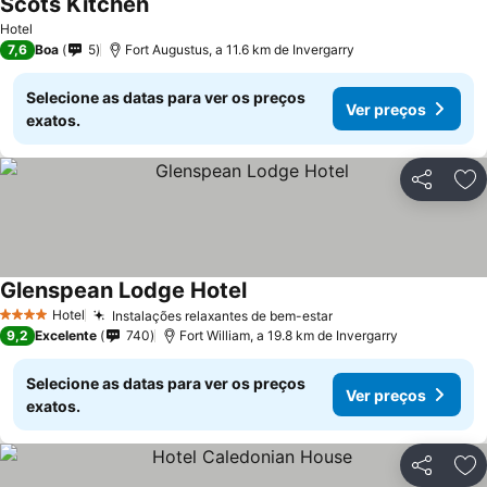
Scots Kitchen
Ver preços
Hotel
7,6
Boa
5
Fort Augustus, a 11.6 km de Invergarry
Selecione as datas para ver os preços
Ver preços
exatos.
Partilhar
Ad
Glenspean Lodge Hotel
Ver preços
Hotel
Instalações relaxantes de bem-estar
Ver preços
4 Estrelas
9,2
Excelente
740
Fort William, a 19.8 km de Invergarry
Selecione as datas para ver os preços
Ver preços
exatos.
Partilhar
Ad