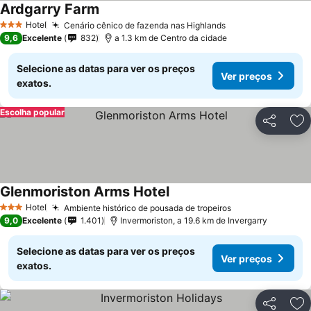
Ardgarry Farm
Ver preços
Hotel
Cenário cênico de fazenda nas Highlands
Ver preços
3 Estrelas
9,6
Excelente
832
a 1.3 km de Centro da cidade
Selecione as datas para ver os preços
Ver preços
exatos.
Escolha popular
Partilhar
Ad
Glenmoriston Arms Hotel
Ver preços
Hotel
Ambiente histórico de pousada de tropeiros
Ver preços
3 Estrelas
9,0
Excelente
1.401
Invermoriston, a 19.6 km de Invergarry
Selecione as datas para ver os preços
Ver preços
exatos.
Partilhar
Ad