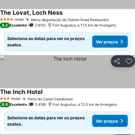
The Lovat, Loch Ness
Ver preços
Hotel
Menu degustação do Station Road Restaurant
Ver preços
4 Estrelas
9,2
Excelente
2.974
Fort Augustus, a 11.0 km de Invergarry
Selecione as datas para ver os preços
Ver preços
exatos.
Partilhar
Ad
The Inch Hotel
Ver preços
Hotel
Perto do Canal Caledonian
Ver preços
3 Estrelas
8,6
Excelente
2.459
Fort Augustus, a 12.0 km de Invergarry
Selecione as datas para ver os preços
Ver preços
exatos.