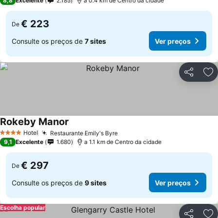
8,8
Excelente
2.185
a 0.4 km de Centro da cidade
€ 223
De
Consulte os preços de
7 sites
Ver preços
Partilhar
Ad
Rokeby Manor
Ver preços
Hotel
Restaurante Emily's Byre
Ver preços
4 Estrelas
9,1
Excelente
1.680
a 1.1 km de Centro da cidade
€ 297
De
Consulte os preços de
9 sites
Ver preços
Escolha popular