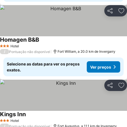
Partilhar
Ad
Homagen B&B
Ver preços
Hotel
3 Estrelas
/
Fort William, a 20.0 km de Invergarry
Pontuação não disponível
Selecione as datas para ver os preços
Ver preços
exatos.
Partilhar
Ad
Kings Inn
Ver preços
Hotel
3 Estrelas
/
Fort Augustus, a 11.1 km de Invergarry
Pontuação não disponível