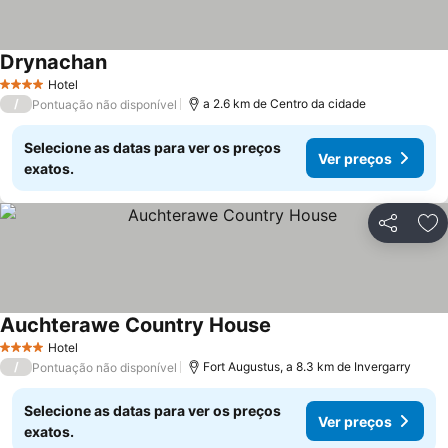
Drynachan
Ver preços
Hotel
4 Estrelas
/
a 2.6 km de Centro da cidade
Pontuação não disponível
Selecione as datas para ver os preços
Ver preços
exatos.
Partilhar
Ad
Auchterawe Country House
Ver preços
Hotel
4 Estrelas
/
Fort Augustus, a 8.3 km de Invergarry
Pontuação não disponível
Selecione as datas para ver os preços
Ver preços
exatos.