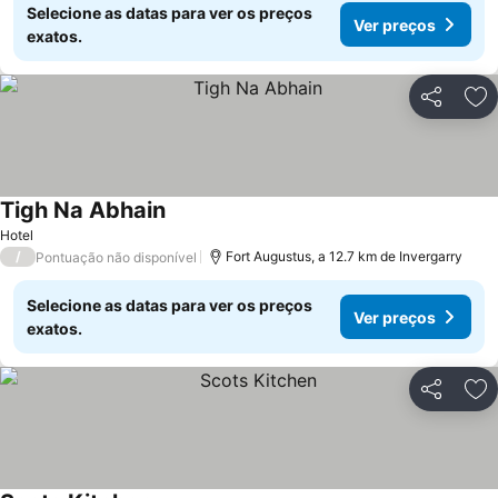
Selecione as datas para ver os preços
Ver preços
exatos.
Partilhar
Ad
Tigh Na Abhain
Ver preços
Hotel
/
Fort Augustus, a 12.7 km de Invergarry
Pontuação não disponível
Selecione as datas para ver os preços
Ver preços
exatos.
Partilhar
Ad