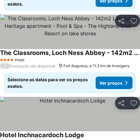
Ver preços
exatos.
Partilhar
Ad
The Classrooms, Loch Ness Abbey - 142m2 Lifestyle & Heritage apartment - Pool & Spa - The Highland Club - Resort on lake shores
Ver preços
Hotel
4 Estrelas
/
Fort Augustus, a 11.3 km de Invergarry
Pontuação não disponível
Selecione as datas para ver os preços
Ver preços
exatos.
Partilhar
Ad
Hotel Inchnacardoch Lodge
Ver preços