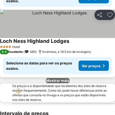
exatos.
Partilhar
Ad
Loch Ness Highland Lodges
Ver preços
Hotel
4 Estrelas
9,0
Excelente
485
Inverness, a 18.5 km de Invergarry
Selecione as datas para ver os preços
Ver preços
exatos.
Mostrar mais
Os preços e a disponibilidade que recebemos dos sites de reserva
mudam frequentemente. Como tal, pode haver diferenças entre as
ofertas que consulta no trivago e os preços que estão disponíveis
nos sites de reserva.
Intervalo de preços