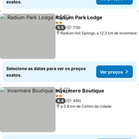
exatos.
Radium Park Lodge
Partilhar
Adicionar aos favoritos
Ver pr
2 Estrelas
6,5
716
Radium Hot Springs, a 12.3 km de Invermere
Selecione as datas para ver os preços
Ver preços
exatos.
Invermere Boutique
Partilhar
Adicionar aos favoritos
Ver p
2 Estrelas
6,4
495
a 0.8 km de Centro da cidade