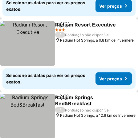
Selecione as datas para ver os preços
Ver preços
exatos.
Radium Resort Executive
Partilhar
Adicionar aos favoritos
V
3 Estrelas
/
Pontuação não disponível
Radium Hot Springs, a 9.8 km de Invermere
Selecione as datas para ver os preços
Ver preços
exatos.
Radium Springs
Partilhar
Adicionar aos favoritos
Bed&Breakfast
Ver preços
/
Pontuação não disponível
Radium Hot Springs, a 12.6 km de Invermere