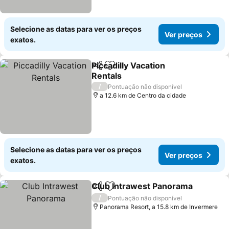
Selecione as datas para ver os preços
Ver preços
exatos.
Piccadilly Vacation
Partilhar
Adicionar aos favoritos
Rentals
Ver preços
/
Pontuação não disponível
a 12.6 km de Centro da cidade
Selecione as datas para ver os preços
Ver preços
exatos.
Club Intrawest Panorama
Partilhar
Adicionar aos favoritos
/
Pontuação não disponível
Panorama Resort, a 15.8 km de Invermere