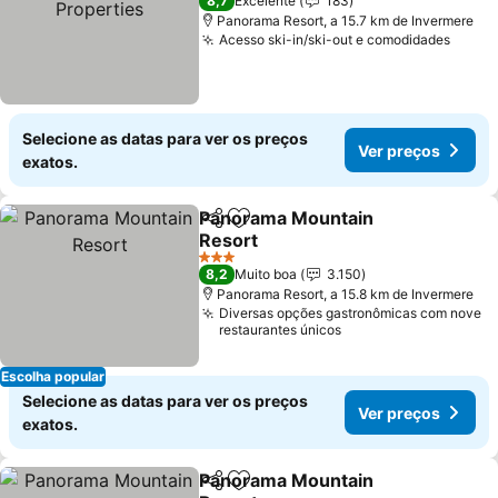
Ver preços
8,7
Excelente
183
Panorama Resort, a 15.7 km de Invermere
Acesso ski-in/ski-out e comodidades
Ver p
Selecione as datas para ver os preços
Ver preços
exatos.
Panorama Mountain
Partilhar
Adicionar aos favoritos
Resort
Ver preços
3 Estrelas
8,2
Muito boa
3.150
Panorama Resort, a 15.8 km de Invermere
Diversas opções gastronômicas com nove
restaurantes únicos
Escolha popular
Selecione as datas para ver os preços
Ver preços
exatos.
Panorama Mountain
Partilhar
Adicionar aos favoritos