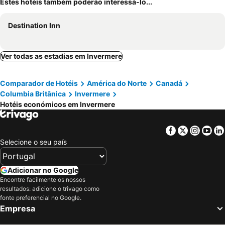
Estes hotéis também poderão interessá-lo...
Destination Inn
Ver todas as estadias em Invermere
Comparador de Hotéis
América do Norte
Canadá
Columbia Britânica
Invermere
Hotéis económicos em Invermere
Facebook
Twitter
Insta
Yo
Selecione o seu país
Adicionar no Google
Encontre facilmente os nossos
resultados: adicione o trivago como
fonte preferencial no Google.
Empresa