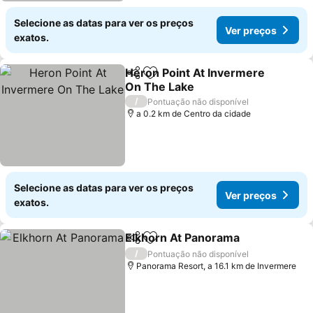
Selecione as datas para ver os preços
Ver preços
exatos.
Heron Point At Invermere
Partilhar
Adicionar aos favoritos
On The Lake
Ver preços
/
Pontuação não disponível
a 0.2 km de Centro da cidade
Selecione as datas para ver os preços
Ver preços
exatos.
Elkhorn At Panorama
Partilhar
Adicionar aos favoritos
Ver p
/
Pontuação não disponível
Panorama Resort, a 16.1 km de Invermere