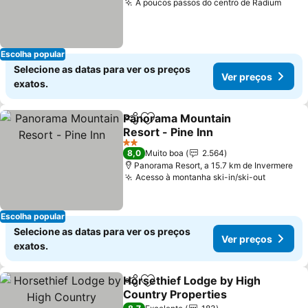
A poucos passos do centro de Radium
Ver 
Escolha popular
Selecione as datas para ver os preços
Ver preços
exatos.
Panorama Mountain
Partilhar
Adicionar aos favoritos
Resort - Pine Inn
Ver preços
2 Estrelas
8,0
Muito boa
2.564
Panorama Resort, a 15.7 km de Invermere
Acesso à montanha ski-in/ski-out
Ver pre
Escolha popular
Selecione as datas para ver os preços
Ver preços
exatos.
Horsethief Lodge by High
Partilhar
Adicionar aos favoritos
Country Properties