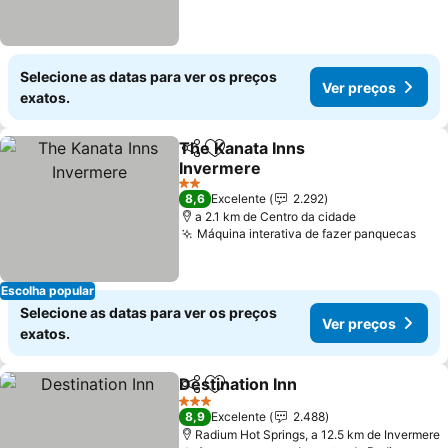
Selecione as datas para ver os preços
Ver preços
exatos.
The Kanata Inns
Partilhar
Adicionar aos favoritos
Invermere
Ver preços
2 Estrelas
8,6
Excelente
2.292
a 2.1 km de Centro da cidade
Máquina interativa de fazer panquecas
Ver 
Escolha popular
Selecione as datas para ver os preços
Ver preços
exatos.
Destination Inn
Partilhar
Adicionar aos favoritos
Ver preços
3 Estrelas
8,9
Excelente
2.488
Radium Hot Springs, a 12.5 km de Invermere