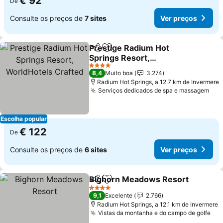
€ 92
De
Consulte os preços de
7 sites
Ver preços
Prestige Radium Hot
Partilhar
Adicionar aos favoritos
Springs Resort,
WorldHotels Crafted
Ver preços
4 Estrelas
8,4
Muito boa
3.274
Radium Hot Springs, a 12.7 km de Invermere
Serviços dedicados de spa e massagem
Ver
Escolha popular
€ 122
De
Consulte os preços de
6 sites
Ver preços
Bighorn Meadows Resort
Partilhar
Adicionar aos favoritos
4 Estrelas
9,1
Excelente
2.766
Radium Hot Springs, a 12.1 km de Invermere
Vistas da montanha e do campo de golfe
Ver