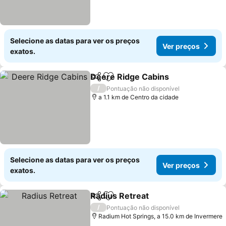
Selecione as datas para ver os preços
Ver preços
exatos.
Deere Ridge Cabins
Partilhar
Adicionar aos favoritos
Ver pr
/
Pontuação não disponível
a 1.1 km de Centro da cidade
Selecione as datas para ver os preços
Ver preços
exatos.
Radius Retreat
Partilhar
Adicionar aos favoritos
Ver preços
/
Pontuação não disponível
Radium Hot Springs, a 15.0 km de Invermere