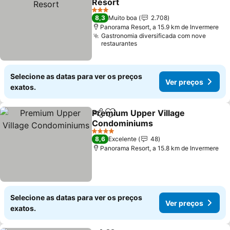
Resort
Ver preços
3 Estrelas
8,3
Muito boa
2.708
Panorama Resort, a 15.9 km de Invermere
Gastronomia diversificada com nove
restaurantes
Selecione as datas para ver os preços
Ver preços
exatos.
Premium Upper Village
Partilhar
Adicionar aos favoritos
Condominiums
Ver preços
4 Estrelas
8,6
Excelente
48
Panorama Resort, a 15.8 km de Invermere
Selecione as datas para ver os preços
Ver preços
exatos.