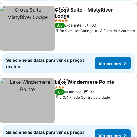
Cross Suite - MistyRiver
Partilhar
Adicionar aos favoritos
Lodge
Ver preços
4 Estrelas
8,6
Excelente
100
Radium Hot Springs, a 13.2 km de Invermere
Selecione as datas para ver os preços
Ver preços
exatos.
Lake Windermere Pointe
Partilhar
Adicionar aos favoritos
V
3 Estrelas
8,0
Muito boa
35
a 0.4 km de Centro da cidade
Selecione as datas para ver os preços
Ver preços