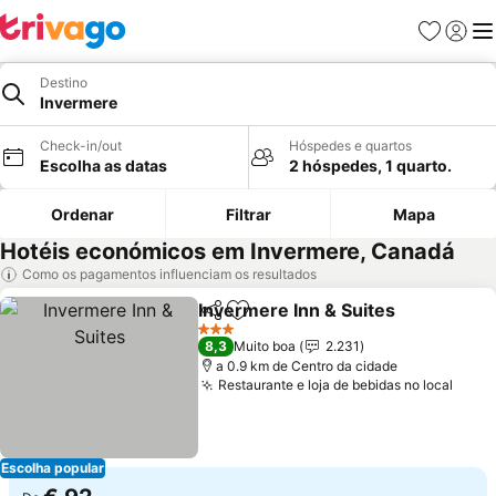
Favoritos
Iniciar
Me
Destino
Invermere
Check-in/out
Hóspedes e quartos
Escolha as datas
2 hóspedes, 1 quarto.
Ordenar
Filtrar
Mapa
Hotéis económicos em Invermere, Canadá
Como os pagamentos influenciam os resultados
Invermere Inn & Suites
Partilhar
Adicionar aos favoritos
Ver
3 Estrelas
8,3
Muito boa
2.231
a 0.9 km de Centro da cidade
Restaurante e loja de bebidas no local
Ver 
Escolha popular