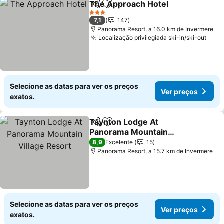
The Approach Hotel
Partilhar
Adicionar aos favoritos
Ver p
3 Estrelas
7,1
147
Panorama Resort, a 16.0 km de Invermere
Localização privilegiada ski-in/ski-out
Ver 
Selecione as datas para ver os preços
Ver preços
exatos.
Taynton Lodge At
Partilhar
Adicionar aos favoritos
Panorama Mountain
Village Resort
Ver preços
8,9
Excelente
15
Panorama Resort, a 15.7 km de Invermere
Selecione as datas para ver os preços
Ver preços
exatos.