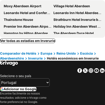
Moxy Aberdeen Airport
Village Hotel Aberdeen
Leonardo Hotel and Conference Venue Aberdeen Airport
Leonardo Inn Hotel Aberdeen Airport
Thainstone House
Strathburn Hotel Inverurie by Compass Hospitality
Premier Inn Aberdeen Airport - Dyce
Holiday Inn Aberdeen West by IHG
Hampton by Hilton Aberdeen Airport
The Aberdeen Dyce Hotel
Travelodge Aberdeen Airport
Aloft Aberdeen TECA
Ver todas as estadias em Inverurie
Travelodge Aberdeen Bucksburn
Comparador de Hotéis
Europa
Reino Unido
Escócia
Aberdeenshire
Inverurie
Hotéis económicos em Inverurie
Facebook
Twitter
Insta
Yo
Selecione o seu país
Adicionar no Google
Encontre facilmente os nossos
resultados: adicione o trivago como
fonte preferencial no Google.