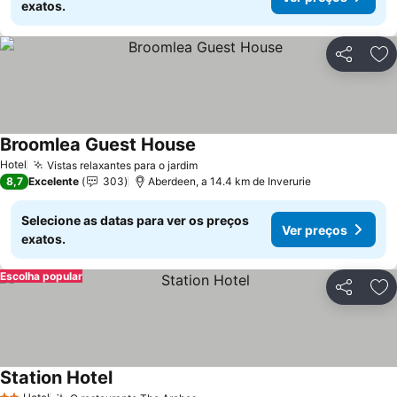
exatos.
Partilhar
Ad
Broomlea Guest House
Hotel
Vistas relaxantes para o jardim
8,7
Excelente
303
Aberdeen, a 14.4 km de Inverurie
Selecione as datas para ver os preços
Ver preços
exatos.
Escolha popular
Partilhar
Ad
Station Hotel