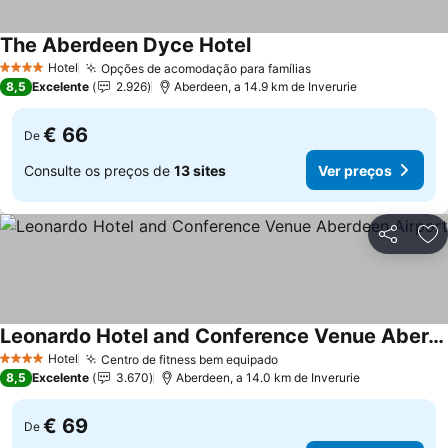
The Aberdeen Dyce Hotel
Hotel
Opções de acomodação para famílias
4 Estrelas
8,5
Excelente
2.926
Aberdeen, a 14.9 km de Inverurie
€ 66
De
Consulte os preços de
13 sites
Ver preços
Partilhar
Ad
Leonardo Hotel and Conference Venue Aberdeen Airport
Hotel
Centro de fitness bem equipado
4 Estrelas
8,5
Excelente
3.670
Aberdeen, a 14.0 km de Inverurie
€ 69
De