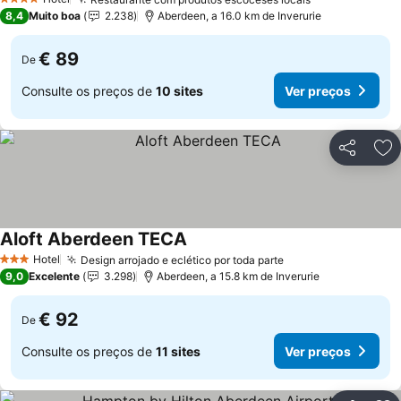
4 Estrelas
8,4
Muito boa
2.238
Aberdeen, a 16.0 km de Inverurie
€ 89
De
Consulte os preços de
10 sites
Ver preços
Partilhar
Ad
Aloft Aberdeen TECA
Hotel
Design arrojado e eclético por toda parte
3 Estrelas
9,0
Excelente
3.298
Aberdeen, a 15.8 km de Inverurie
€ 92
De
Consulte os preços de
11 sites
Ver preços