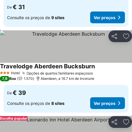
€ 31
De
Consulte os preços de
9 sites
Ver preços
Partilhar
Ad
Travelodge Aberdeen Bucksburn
Hotel
Opções de quartos familiares espaçosos
3 Estrelas
7,9
Boa
1.570
Aberdeen, a 16.7 km de Inverurie
€ 39
De
Consulte os preços de
8 sites
Ver preços
Escolha popular
Partilhar
Ad