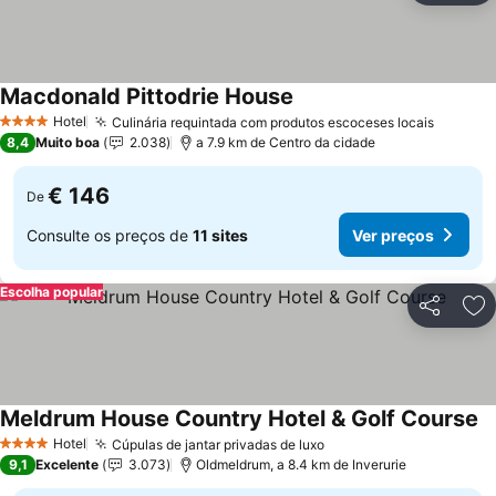
Macdonald Pittodrie House
Hotel
Culinária requintada com produtos escoceses locais
4 Estrelas
8,4
Muito boa
2.038
a 7.9 km de Centro da cidade
€ 146
De
Consulte os preços de
11 sites
Ver preços
Escolha popular
Partilhar
Ad
Meldrum House Country Hotel & Golf Course
Hotel
Cúpulas de jantar privadas de luxo
4 Estrelas
9,1
Excelente
3.073
Oldmeldrum, a 8.4 km de Inverurie