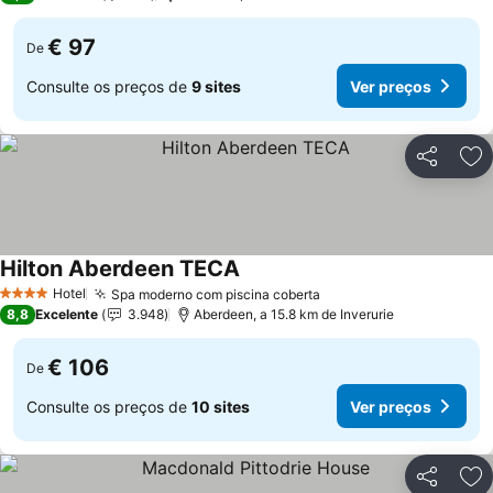
€ 97
De
Consulte os preços de
9 sites
Ver preços
Partilhar
Ad
Hilton Aberdeen TECA
Hotel
Spa moderno com piscina coberta
4 Estrelas
8,8
Excelente
3.948
Aberdeen, a 15.8 km de Inverurie
€ 106
De
Consulte os preços de
10 sites
Ver preços
Partilhar
Ad