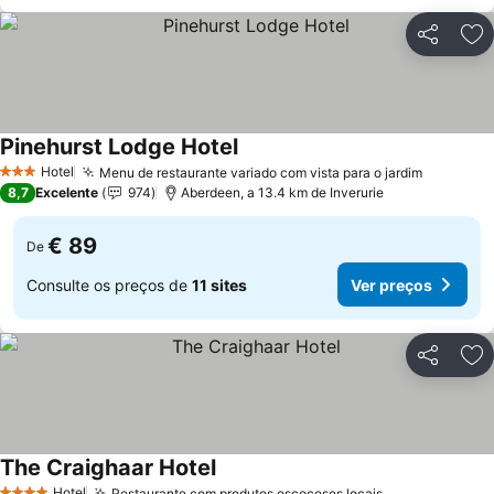
Partilhar
Ad
Pinehurst Lodge Hotel
Hotel
Menu de restaurante variado com vista para o jardim
3 Estrelas
8,7
Excelente
974
Aberdeen, a 13.4 km de Inverurie
€ 89
De
Consulte os preços de
11 sites
Ver preços
Partilhar
Ad
The Craighaar Hotel
Hotel
Restaurante com produtos escoceses locais