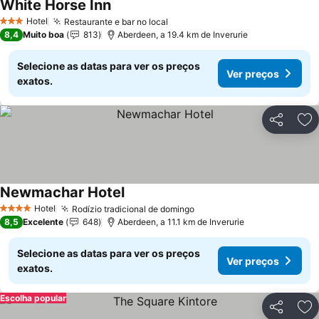
White Horse Inn
Hotel
Restaurante e bar no local
3 Estrelas
8,4
Muito boa
813
Aberdeen, a 19.4 km de Inverurie
Selecione as datas para ver os preços
Ver preços
exatos.
Partilhar
Ad
Newmachar Hotel
Hotel
Rodízio tradicional de domingo
4 Estrelas
8,5
Excelente
648
Aberdeen, a 11.1 km de Inverurie
Selecione as datas para ver os preços
Ver preços
exatos.
Escolha popular
Partilhar
Ad