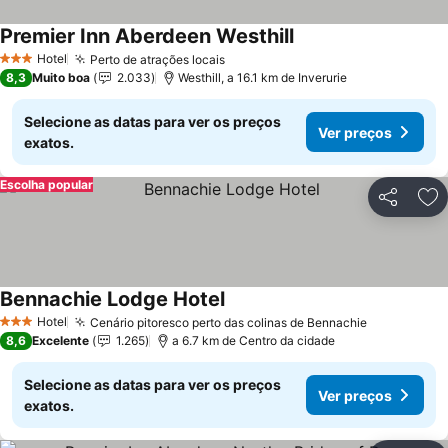
Premier Inn Aberdeen Westhill
Hotel
Perto de atrações locais
3 Estrelas
8,3
Muito boa
2.033
Westhill, a 16.1 km de Inverurie
Selecione as datas para ver os preços
Ver preços
exatos.
Escolha popular
Partilhar
Ad
Bennachie Lodge Hotel
Hotel
Cenário pitoresco perto das colinas de Bennachie
3 Estrelas
8,6
Excelente
1.265
a 6.7 km de Centro da cidade
Selecione as datas para ver os preços
Ver preços
exatos.