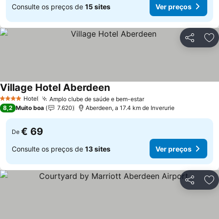
Consulte os preços de
15 sites
Ver preços
Partilhar
Ad
Village Hotel Aberdeen
Hotel
Amplo clube de saúde e bem-estar
4 Estrelas
8,2
Muito boa
7.620
Aberdeen, a 17.4 km de Inverurie
€ 69
De
Consulte os preços de
13 sites
Ver preços
Partilhar
Ad