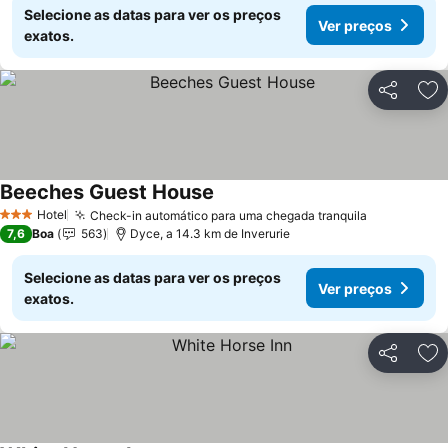
Selecione as datas para ver os preços
Ver preços
exatos.
Partilhar
Ad
Beeches Guest House
Hotel
Check-in automático para uma chegada tranquila
3 Estrelas
7,6
Boa
563
Dyce, a 14.3 km de Inverurie
Selecione as datas para ver os preços
Ver preços
exatos.
Partilhar
Ad