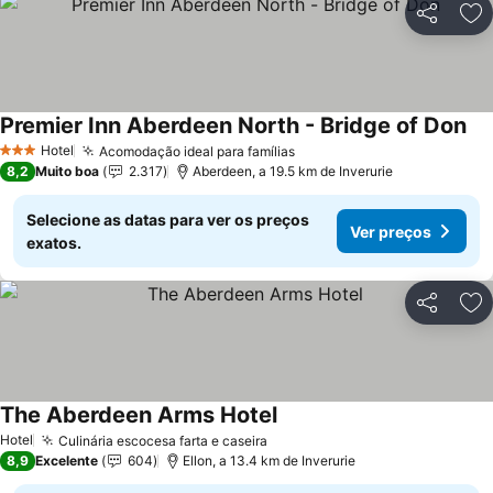
Partilhar
Ad
Premier Inn Aberdeen North - Bridge of Don
Hotel
Acomodação ideal para famílias
3 Estrelas
8,2
Muito boa
2.317
Aberdeen, a 19.5 km de Inverurie
Selecione as datas para ver os preços
Ver preços
exatos.
Partilhar
Ad
The Aberdeen Arms Hotel
Hotel
Culinária escocesa farta e caseira
8,9
Excelente
604
Ellon, a 13.4 km de Inverurie