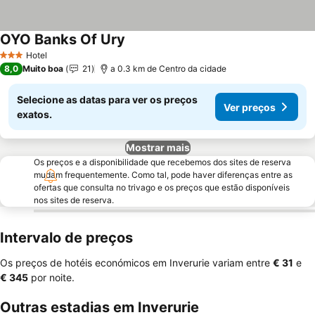
OYO Banks Of Ury
Hotel
3 Estrelas
8,0
Muito boa
21
a 0.3 km de Centro da cidade
Selecione as datas para ver os preços
Ver preços
exatos.
Mostrar mais
Os preços e a disponibilidade que recebemos dos sites de reserva
mudam frequentemente. Como tal, pode haver diferenças entre as
ofertas que consulta no trivago e os preços que estão disponíveis
nos sites de reserva.
Intervalo de preços
Os preços de hotéis económicos em Inverurie variam entre
‎€ 31
e
‎€ 345
por noite.
Outras estadias em Inverurie