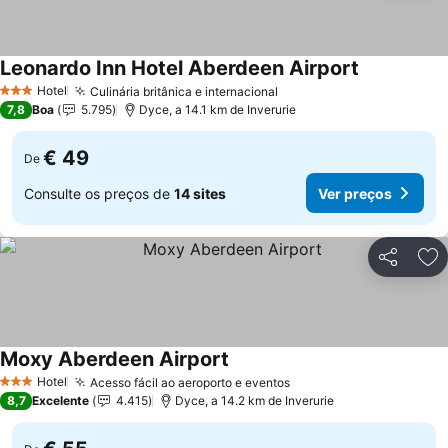
Leonardo Inn Hotel Aberdeen Airport
Hotel
Culinária britânica e internacional
3 Estrelas
7,8
Boa
5.795
Dyce, a 14.1 km de Inverurie
€ 49
De
Consulte os preços de
14 sites
Ver preços
Partilhar
Ad
Moxy Aberdeen Airport
Hotel
Acesso fácil ao aeroporto e eventos
3 Estrelas
8,7
Excelente
4.415
Dyce, a 14.2 km de Inverurie