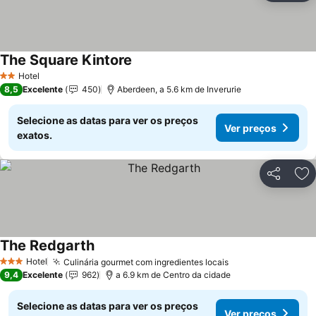
The Square Kintore
Hotel
2 Estrelas
8,5
Excelente
450
Aberdeen, a 5.6 km de Inverurie
Selecione as datas para ver os preços
Ver preços
exatos.
Partilhar
Ad
The Redgarth
Hotel
Culinária gourmet com ingredientes locais
3 Estrelas
9,4
Excelente
962
a 6.9 km de Centro da cidade
Selecione as datas para ver os preços
Ver preços