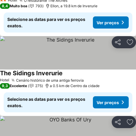
Hotel
O restaurante The Arches
2 Estrelas
8,4
Muito boa
793
Ellon, a 19.8 km de Inverurie
Selecione as datas para ver os preços
Ver preços
exatos.
Partilhar
Ad
The Sidings Inverurie
Hotel
Cenário histórico de uma antiga ferrovia
9,3
Excelente
275
a 0.5 km de Centro da cidade
Selecione as datas para ver os preços
Ver preços
exatos.
Partilhar
Ad