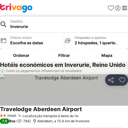
Favoritos
Iniciar
Me
Destino
Inverurie
Check-in/out
Hóspedes e quartos
Escolha as datas
2 hóspedes, 1 quarto.
Ordenar
Filtrar
Mapa
Hotéis económicos em Inverurie, Reino Unido
Como os pagamentos influenciam os resultados
Partilhar
Ad
Travelodge Aberdeen Airport
Hotel
Localização tranquila à beira do rio
2 Estrelas
7,5
Boa
784
Aberdeen, a 15.4 km de Inverurie