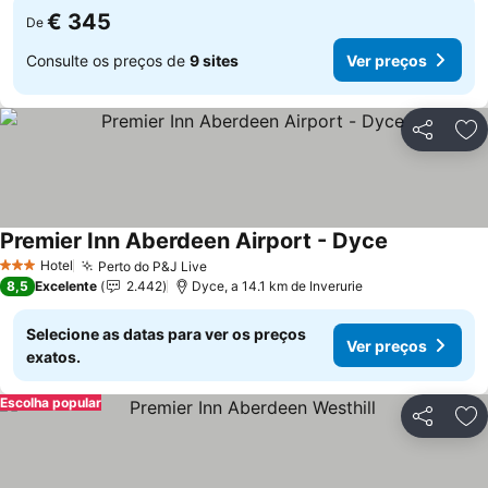
€ 345
De
Consulte os preços de
9 sites
Ver preços
Partilhar
Ad
Premier Inn Aberdeen Airport - Dyce
Hotel
Perto do P&J Live
3 Estrelas
8,5
Excelente
2.442
Dyce, a 14.1 km de Inverurie
Selecione as datas para ver os preços
Ver preços
exatos.
Escolha popular
Partilhar
Ad