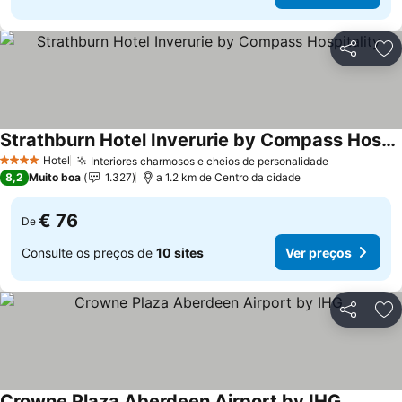
Partilhar
Ad
Strathburn Hotel Inverurie by Compass Hospitality
Hotel
Interiores charmosos e cheios de personalidade
4 Estrelas
8,2
Muito boa
1.327
a 1.2 km de Centro da cidade
€ 76
De
Consulte os preços de
10 sites
Ver preços
Partilhar
Ad
Crowne Plaza Aberdeen Airport by IHG