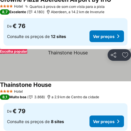
Hotel
Quartos à prova de som com vista para a pista
4 Estrelas
8,7
Excelente
4.180
Aberdeen, a 14.2 km de Inverurie
€ 76
De
Consulte os preços de
12 sites
Ver preços
Escolha popular
Partilhar
Ad
Thainstone House
Hotel
4 Estrelas
8,1
Muito boa
3.868
a 2.9 km de Centro da cidade
€ 79
De
Consulte os preços de
8 sites
Ver preços