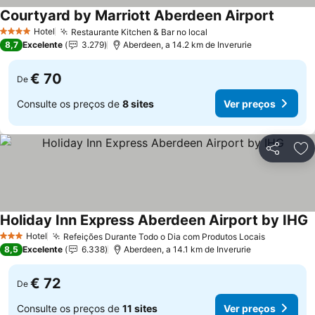
Courtyard by Marriott Aberdeen Airport
Hotel
Restaurante Kitchen & Bar no local
4 Estrelas
8,7
Excelente
3.279
Aberdeen, a 14.2 km de Inverurie
€ 70
De
Consulte os preços de
8 sites
Ver preços
Partilhar
Ad
Holiday Inn Express Aberdeen Airport by IHG
Hotel
Refeições Durante Todo o Dia com Produtos Locais
3 Estrelas
8,5
Excelente
6.338
Aberdeen, a 14.1 km de Inverurie
€ 72
De
Consulte os preços de
11 sites
Ver preços