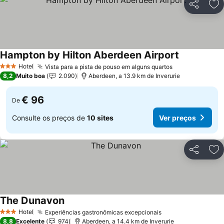
Partilhar
Ad
Hampton by Hilton Aberdeen Airport
Hotel
Vista para a pista de pouso em alguns quartos
3 Estrelas
8,2
Muito boa
2.090
Aberdeen, a 13.9 km de Inverurie
€ 96
De
Consulte os preços de
10 sites
Ver preços
Partilhar
Ad
The Dunavon
Hotel
Experiências gastronômicas excepcionais
3 Estrelas
8,8
Excelente
974
Aberdeen, a 14.4 km de Inverurie