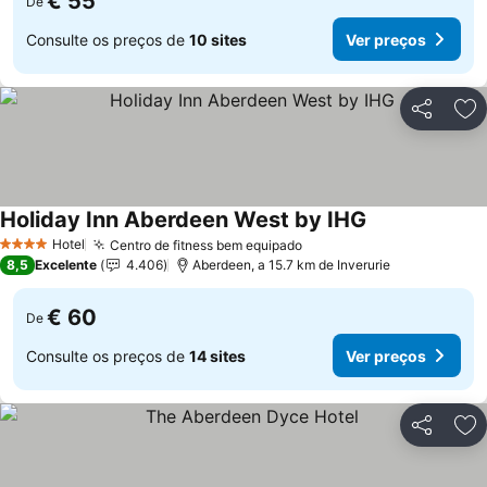
€ 55
De
Consulte os preços de
10 sites
Ver preços
Partilhar
Ad
Holiday Inn Aberdeen West by IHG
Hotel
Centro de fitness bem equipado
4 Estrelas
8,5
Excelente
4.406
Aberdeen, a 15.7 km de Inverurie
€ 60
De
Consulte os preços de
14 sites
Ver preços
Partilhar
Ad