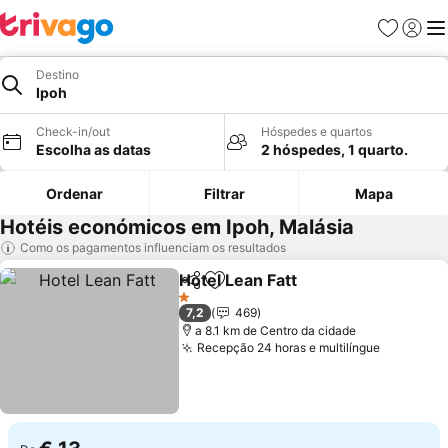
Favoritos
Iniciar
Me
Destino
Ipoh
Check-in/out
Hóspedes e quartos
Escolha as datas
2 hóspedes, 1 quarto.
Ordenar
Filtrar
Mapa
Hotéis económicos em Ipoh, Malásia
Como os pagamentos influenciam os resultados
Hotel Lean Fatt
Partilhar
Adicionar aos favoritos
1 Estrelas
7,2
469
a 8.1 km de Centro da cidade
Recepção 24 horas e multilíngue