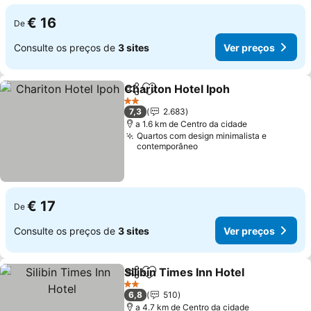
€ 16
De
Consulte os preços de
3 sites
Ver preços
Chariton Hotel Ipoh
Partilhar
Adicionar aos favoritos
2 Estrelas
7,3
2.683
a 1.6 km de Centro da cidade
Quartos com design minimalista e
contemporâneo
€ 17
De
Consulte os preços de
3 sites
Ver preços
Silibin Times Inn Hotel
Partilhar
Adicionar aos favoritos
2 Estrelas
6,8
510
a 4.7 km de Centro da cidade