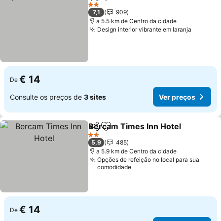
Partilhar
Adicionar aos favoritos
2 Estrelas
7,1
909
a 5.5 km de Centro da cidade
Design interior vibrante em laranja
€ 14
De
Consulte os preços de
3 sites
Ver preços
Bercam Times Inn Hotel
Partilhar
Adicionar aos favoritos
2 Estrelas
5,9
485
a 5.9 km de Centro da cidade
Opções de refeição no local para sua
comodidade
€ 14
De