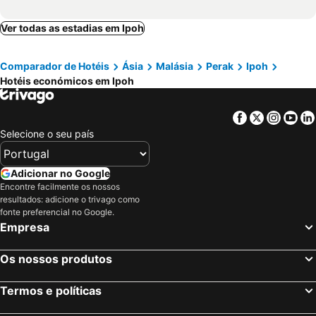
Ver todas as estadias em Ipoh
Comparador de Hotéis
Ásia
Malásia
Perak
Ipoh
Hotéis económicos em Ipoh
Facebook
Twitter
Insta
Yo
Selecione o seu país
Adicionar no Google
Encontre facilmente os nossos
resultados: adicione o trivago como
fonte preferencial no Google.
Empresa
Os nossos produtos
Termos e políticas