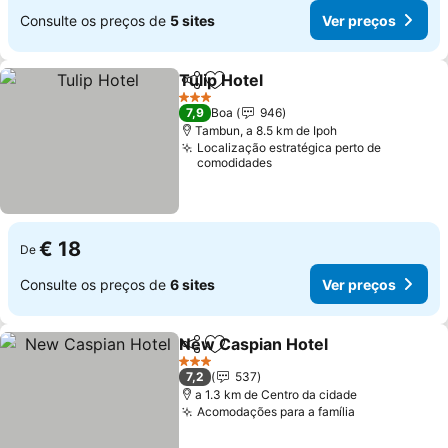
Consulte os preços de
5 sites
Ver preços
Tulip Hotel
Partilhar
Adicionar aos favoritos
3 Estrelas
7,9
Boa
946
Tambun, a 8.5 km de Ipoh
Localização estratégica perto de
comodidades
€ 18
De
Consulte os preços de
6 sites
Ver preços
New Caspian Hotel
Partilhar
Adicionar aos favoritos
3 Estrelas
7,2
537
a 1.3 km de Centro da cidade
Acomodações para a família