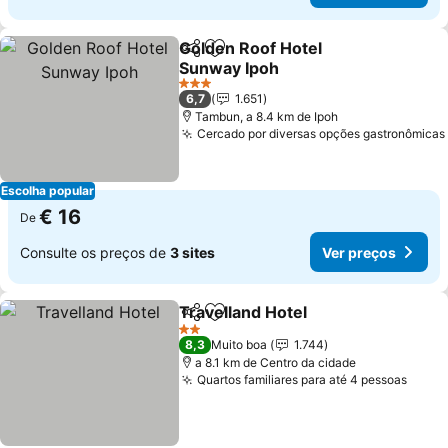
Golden Roof Hotel
Partilhar
Adicionar aos favoritos
Sunway Ipoh
3 Estrelas
6,7
1.651
Tambun, a 8.4 km de Ipoh
Cercado por diversas opções gastronômicas
Escolha popular
€ 16
De
Consulte os preços de
3 sites
Ver preços
Travelland Hotel
Partilhar
Adicionar aos favoritos
2 Estrelas
8,3
Muito boa
1.744
a 8.1 km de Centro da cidade
Quartos familiares para até 4 pessoas