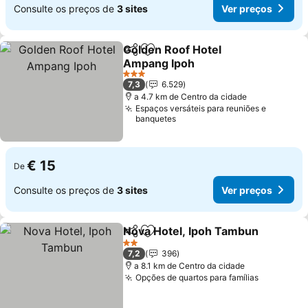
Consulte os preços de
3 sites
Ver preços
Golden Roof Hotel
Partilhar
Adicionar aos favoritos
Ampang Ipoh
3 Estrelas
7,3
6.529
a 4.7 km de Centro da cidade
Espaços versáteis para reuniões e
banquetes
€ 15
De
Consulte os preços de
3 sites
Ver preços
Nova Hotel, Ipoh Tambun
Partilhar
Adicionar aos favoritos
2 Estrelas
7,2
396
a 8.1 km de Centro da cidade
Opções de quartos para famílias