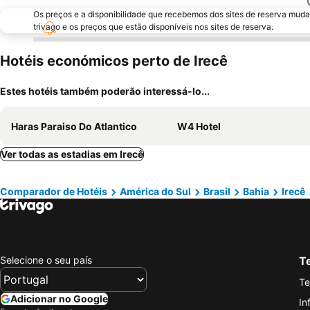
Os preços e a disponibilidade que recebemos dos sites de reserva muda
trivago e os preços que estão disponíveis nos sites de reserva.
Hotéis económicos perto de Irecê
Estes hotéis também poderão interessá-lo...
Haras Paraiso Do Atlantico
W4 Hotel
Ver todas as estadias em Irecê
Comparador de Hotéis
América do Sul
Brasil
Bahia
Irecê
Selecione o seu país
Te
Te
Adicionar no Google
In