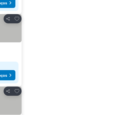
eços
Adicionar aos favoritos
Partilhar
eços
Adicionar aos favoritos
Partilhar