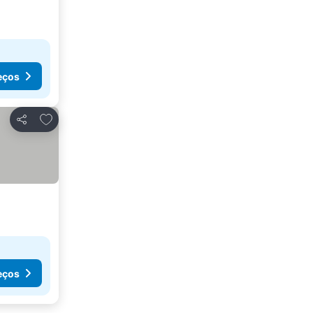
eços
Adicionar aos favoritos
Partilhar
eços