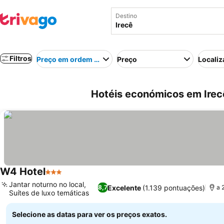
Destino
Filtros
Preço em ordem crescente
Preço
Localiz
Hotéis económicos em Irecê
W4 Hotel
3 Estrelas
Jantar noturno no local,
Excelente
(1.139 pontuações)
8,7
a 
Suítes de luxo temáticas
Selecione as datas para ver os preços exatos.