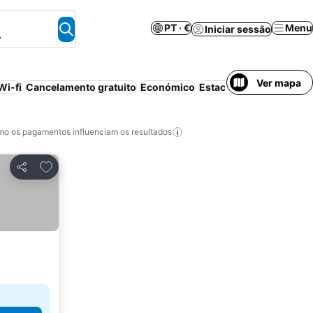
PT · €
Menu
Iniciar sessão
.
Ver mapa
Wi-fi
Cancelamento gratuito
Económico
Estacionamento
Piscin
o os pagamentos influenciam os resultados
Adicionar aos favoritos
Partilhar