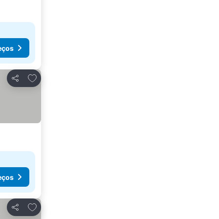
eços
Adicionar aos favoritos
Partilhar
eços
Adicionar aos favoritos
Partilhar