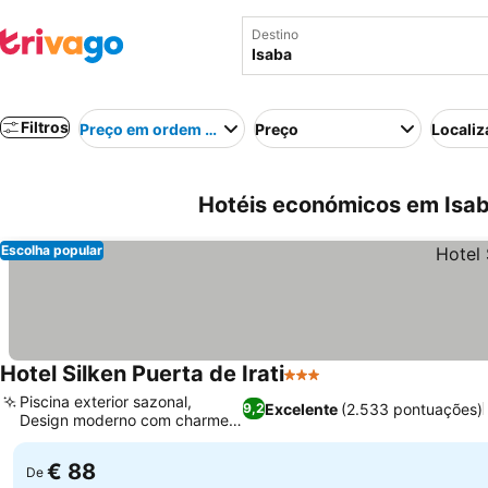
Destino
Filtros
Preço em ordem crescente
Preço
Localiz
Hotéis económicos em Isa
Escolha popular
Hotel Silken Puerta de Irati
3 Estrelas
Piscina exterior sazonal,
Excelente
(2.533 pontuações)
9,2
Design moderno com charme
local
€ 88
De