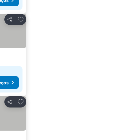
eços
Adicionar aos favoritos
Partilhar
eços
Adicionar aos favoritos
Partilhar