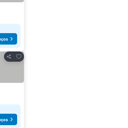
eços
Adicionar aos favoritos
Partilhar
eços