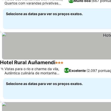
Muito boa
(667 pontu
8,0
Quartos com varandas privativas
mobiliadas
Selecione as datas para ver os preços exatos.
Hotel Rural Auñamendi
3 Estrelas
Vistas para o rio e charme da vila,
Excelente
(2.097 pontua
8,6
Autêntica culinária de montanha
navarra
Selecione as datas para ver os preços exatos.