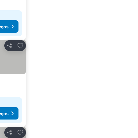
eços
Adicionar aos favoritos
Partilhar
eços
Adicionar aos favoritos
Partilhar