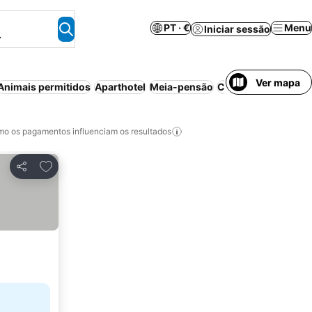
PT · €
Menu
Iniciar sessão
.
Ver mapa
Animais permitidos
Aparthotel
Meia-pensão
Casa de campo
Coz
o os pagamentos influenciam os resultados
Adicionar aos favoritos
Partilhar