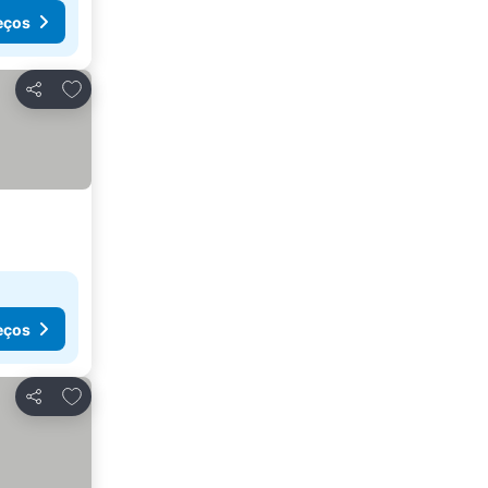
eços
Adicionar aos favoritos
Partilhar
eços
Adicionar aos favoritos
Partilhar