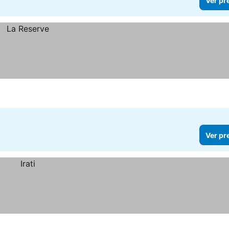
Ver pr
Ver pr