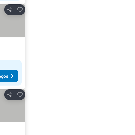
Adicionar aos favoritos
Partilhar
eços
Adicionar aos favoritos
Partilhar