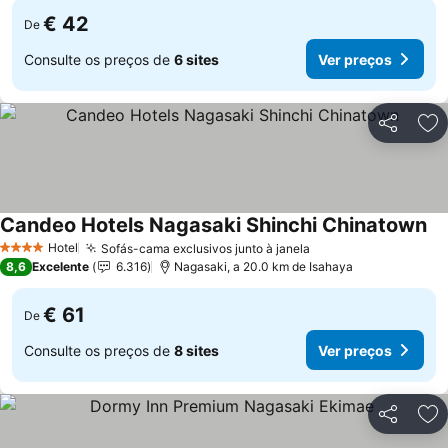
€ 42
De
Consulte os preços de
6 sites
Ver preços
Partilhar
Ad
Candeo Hotels Nagasaki Shinchi Chinatown
Ve
Hotel
Sofás-cama exclusivos junto à janela
Ver preços
4 Estrelas
8,6
Excelente
6.316
Nagasaki, a 20.0 km de Isahaya
€ 61
De
Consulte os preços de
8 sites
Ver preços
Partilhar
Ad