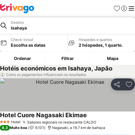
Favoritos
Iniciar
Me
Destino
Isahaya
Check-in/out
Hóspedes e quartos
Escolha as datas
2 hóspedes, 1 quarto.
Ordenar
Filtrar
Mapa
Hotéis económicos em Isahaya, Japão
Como os pagamentos influenciam os resultados
Partilhar
Ad
Hotel Cuore Nagasaki Ekimae
Ver preços
Hotel
Sabores regionais no restaurante CALDO
Ver preços
3 Estrelas
8,3
Muito boa
6.101
Nagasaki, a 19.7 km de Isahaya