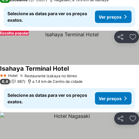
Selecione as datas para ver os preços
Ver preços
exatos.
Escolha popular
Partilhar
Ad
Isahaya Terminal Hotel
Ver preços
Hotel
Restaurante Izakaya no térreo
Ver preços
2 Estrelas
6,4
687
a 1.4 km de Centro da cidade
Selecione as datas para ver os preços
Ver preços
exatos.
Partilhar
Ad