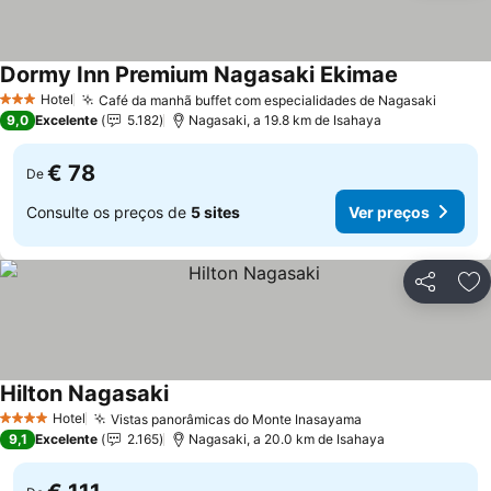
Dormy Inn Premium Nagasaki Ekimae
Ver preços
Hotel
Café da manhã buffet com especialidades de Nagasaki
Ver pr
3 Estrelas
9,0
Excelente
5.182
Nagasaki, a 19.8 km de Isahaya
€ 78
De
Consulte os preços de
5 sites
Ver preços
Partilhar
Ad
Hilton Nagasaki
Ver preços
Hotel
Vistas panorâmicas do Monte Inasayama
Ver preços
4 Estrelas
9,1
Excelente
2.165
Nagasaki, a 20.0 km de Isahaya