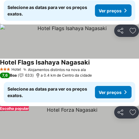
Selecione as datas para ver os preços
Ver preços
exatos.
Partilhar
Ad
Hotel Flags Isahaya Nagasaki
Ver preços
Hotel
Alojamentos distintos na nova ala
Ver preços
3 Estrelas
7,6
Boa
633
a 0.4 km de Centro da cidade
Selecione as datas para ver os preços
Ver preços
exatos.
Escolha popular
Partilhar
Ad