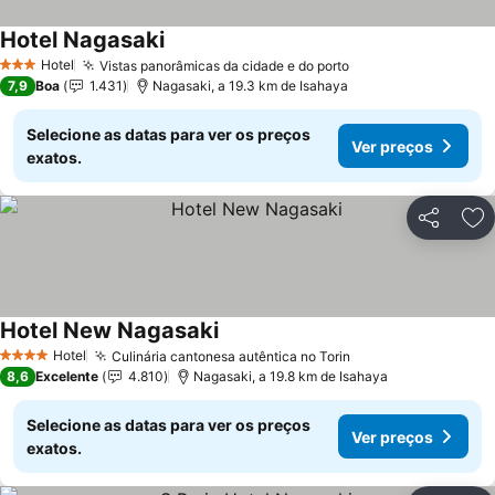
Hotel Nagasaki
Ver preços
Hotel
Vistas panorâmicas da cidade e do porto
Ver preços
3 Estrelas
7,9
Boa
1.431
Nagasaki, a 19.3 km de Isahaya
Selecione as datas para ver os preços
Ver preços
exatos.
Partilhar
Ad
Hotel New Nagasaki
Ver preços
Hotel
Culinária cantonesa autêntica no Torin
Ver preços
4 Estrelas
8,6
Excelente
4.810
Nagasaki, a 19.8 km de Isahaya
Selecione as datas para ver os preços
Ver preços
exatos.