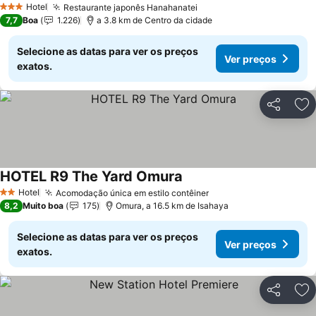
Hotel
Restaurante japonês Hanahanatei
Ver preços
3 Estrelas
7,7
Boa
1.226
a 3.8 km de Centro da cidade
Selecione as datas para ver os preços
Ver preços
exatos.
Partilhar
Ad
HOTEL R9 The Yard Omura
Ver preços
Hotel
Acomodação única em estilo contêiner
Ver preços
2 Estrelas
8,2
Muito boa
175
Omura, a 16.5 km de Isahaya
Selecione as datas para ver os preços
Ver preços
exatos.
Partilhar
Ad