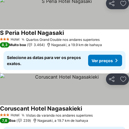
Partilhar
Ad
S Peria Hotel Nagasaki
Ver preços
Hotel
Quartos Grand Double nos andares superiores
Ver preços
3 Estrelas
8,3
Muito boa
3.464
Nagasaki, a 19.9 km de Isahaya
Selecione as datas para ver os preços
Ver preços
exatos.
Partilhar
Ad
Coruscant Hotel Nagasakieki
Ver preços
Hotel
Vistas da varanda nos andares superiores
Ver preços
3 Estrelas
7,8
Boa
239
Nagasaki, a 19.7 km de Isahaya