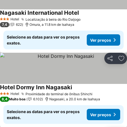
Nagasaki International Hotel
Ver preços
Hotel
Localização à beira do Rio Daijogo
Ver preços
3 Estrelas
7,4
622
Omura, a 11.8 km de Isahaya
Selecione as datas para ver os preços
Ver preços
exatos.
Partilhar
Ad
Hotel Dormy Inn Nagasaki
Ver preços
Hotel
Proximidade do terminal de ônibus Shinchi
Ver preços
3 Estrelas
8,4
Muito boa
6.102
Nagasaki, a 20.0 km de Isahaya
Selecione as datas para ver os preços
Ver preços
exatos.