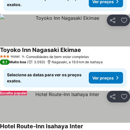
Ver preços
exatos.
Partilhar
Ad
Toyoko Inn Nagasaki Ekimae
Ver preços
Hotel
Comodidades de bem-estar completas
Ver preços
3 Estrelas
8,1
Muito boa
3.093
Nagasaki, a 19.9 km de Isahaya
Selecione as datas para ver os preços
Ver preços
exatos.
Escolha popular
Partilhar
Ad
Hotel Route-Inn Isahaya Inter
Ver preços