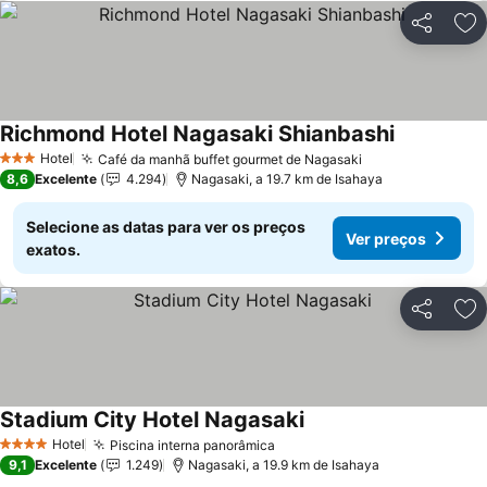
Partilhar
Ad
Richmond Hotel Nagasaki Shianbashi
Ver preços
Hotel
Café da manhã buffet gourmet de Nagasaki
Ver preços
3 Estrelas
8,6
Excelente
4.294
Nagasaki, a 19.7 km de Isahaya
Selecione as datas para ver os preços
Ver preços
exatos.
Partilhar
Ad
Stadium City Hotel Nagasaki
Ver preços
Hotel
Piscina interna panorâmica
Ver preços
4 Estrelas
9,1
Excelente
1.249
Nagasaki, a 19.9 km de Isahaya