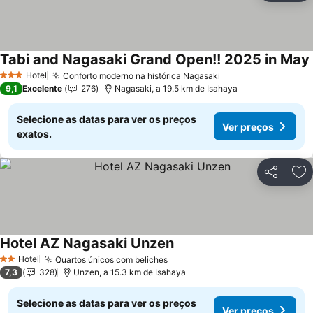
Tabi and Nagasaki Grand Open!! 2025 in May
Hotel
Conforto moderno na histórica Nagasaki
Ver preços
3 Estrelas
9,1
Excelente
276
Nagasaki, a 19.5 km de Isahaya
Selecione as datas para ver os preços
Ver preços
exatos.
Partilhar
Ad
Hotel AZ Nagasaki Unzen
Ver preços
Hotel
Quartos únicos com beliches
Ver preços
2 Estrelas
7,3
328
Unzen, a 15.3 km de Isahaya
Selecione as datas para ver os preços
Ver preços