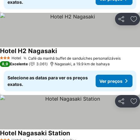
exatos.
Partilhar
Ad
Hotel H2 Nagasaki
Ver preços
Hotel
Café da manhã buffet de sanduíches personalizáveis
Ver pre
3 Estrelas
8,9
Excelente
3.061
Nagasaki, a 19.9 km de Isahaya
Selecione as datas para ver os preços
Ver preços
exatos.
Partilhar
Ad
Hotel Nagasaki Station
Ver preços