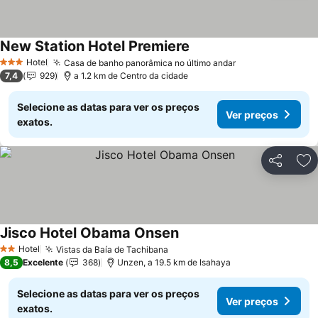
New Station Hotel Premiere
Ver preços
Hotel
Casa de banho panorâmica no último andar
Ver preços
3 Estrelas
7,4
929
a 1.2 km de Centro da cidade
Selecione as datas para ver os preços
Ver preços
exatos.
Partilhar
Ad
Jisco Hotel Obama Onsen
Ver preços
Hotel
Vistas da Baía de Tachibana
Ver preços
2 Estrelas
8,5
Excelente
368
Unzen, a 19.5 km de Isahaya
Selecione as datas para ver os preços
Ver preços
exatos.