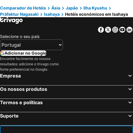
Comparador de Hotéis
Ásia
Japão
Ilha Kyushu
Präfektur Nagasaki
Isahaya
Hotéis económicos em Isahaya
Facebook
Twitter
Insta
Yo
Selecione o seu país
Adicionar no Google
Encontre facilmente os nossos
resultados: adicione o trivago como
fonte preferencial no Google.
Empresa
Os nossos produtos
Termos e políticas
Suporte