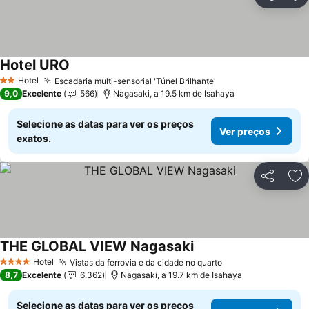
Partilhar
Ad
Hotel URO
Ver preços
Hotel
Escadaria multi-sensorial 'Túnel Brilhante'
Ver preços
2 Estrelas
9,0
Excelente
566
Nagasaki, a 19.5 km de Isahaya
Selecione as datas para ver os preços
Ver preços
exatos.
Partilhar
Ad
THE GLOBAL VIEW Nagasaki
Ver preços
Hotel
Vistas da ferrovia e da cidade no quarto
Ver preços
4 Estrelas
8,7
Excelente
6.362
Nagasaki, a 19.7 km de Isahaya
Selecione as datas para ver os preços