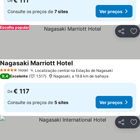
€ 111
De
Consulte os preços de
7 sites
Ver preços
Escolha popular
Partilhar
Ad
Nagasaki Marriott Hotel
Ver preços
Hotel
Localização central na Estação de Nagasaki
Ver preços
5 Estrelas
9,4
Excelente
1.517
Nagasaki, a 19.8 km de Isahaya
€ 117
De
Consulte os preços de
5 sites
Ver preços
Partilhar
Ad