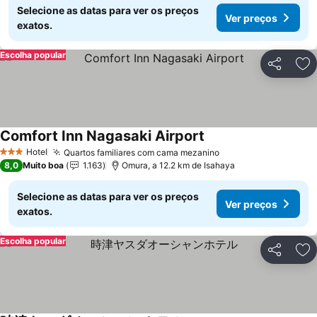
Selecione as datas para ver os preços
Ver preços
exatos.
Escolha popular
Partilhar
Ad
Comfort Inn Nagasaki Airport
Ver preços
Hotel
Quartos familiares com cama mezanino
Ver preços
3 Estrelas
8,0
Muito boa
1.163
Omura, a 12.2 km de Isahaya
Selecione as datas para ver os preços
Ver preços
exatos.
Escolha popular
Partilhar
Ad