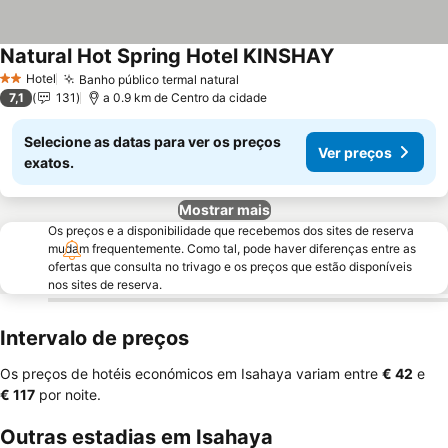
Natural Hot Spring Hotel KINSHAY
Ver preços
Hotel
Banho público termal natural
Ver preços
2 Estrelas
7,1
131
a 0.9 km de Centro da cidade
Selecione as datas para ver os preços
Ver preços
exatos.
Mostrar mais
Os preços e a disponibilidade que recebemos dos sites de reserva
mudam frequentemente. Como tal, pode haver diferenças entre as
ofertas que consulta no trivago e os preços que estão disponíveis
nos sites de reserva.
Intervalo de preços
Os preços de hotéis económicos em Isahaya variam entre
‎€ 42
e
‎€ 117
por noite.
Outras estadias em Isahaya