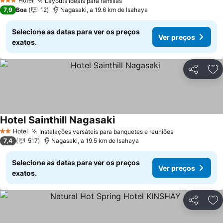
Hotel
Layouts ideais para famílias
Ver preços
3 Estrelas
7,9
Boa
12
Nagasaki, a 19.6 km de Isahaya
Selecione as datas para ver os preços
Ver preços
exatos.
Partilhar
Ad
Hotel Sainthill Nagasaki
Ver preços
Hotel
Instalações versáteis para banquetes e reuniões
Ver preços
2 Estrelas
7,4
517
Nagasaki, a 19.5 km de Isahaya
Selecione as datas para ver os preços
Ver preços
exatos.
Partilhar
Ad