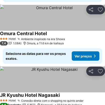
Partilhar
Ad
Omura Central Hotel
Ver preços
Hotel
Ambiente inspirado na era Showa
Ver preços
3 Estrelas
7,4
1.084
Omura, a 11.6 km de Isahaya
Selecione as datas para ver os preços
Ver preços
exatos.
Partilhar
Ad
JR Kyushu Hotel Nagasaki
Ver preços
Hotel
Conexão direta com o shopping no quinto andar
Ver preços
3 Estrelas
8,6
Excelente
5.857
Nagasaki, a 19.9 km de Isahaya