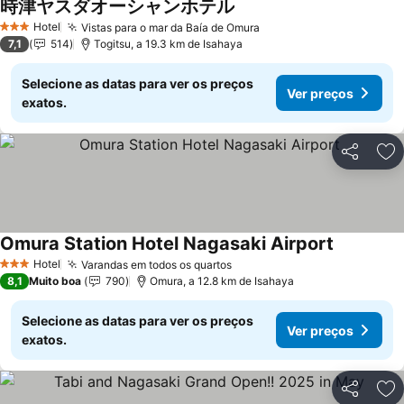
時津ヤスダオーシャンホテル
Ver preços
Hotel
Vistas para o mar da Baía de Omura
Ver preços
3 Estrelas
7,1
514
Togitsu, a 19.3 km de Isahaya
Selecione as datas para ver os preços
Ver preços
exatos.
Partilhar
Ad
Omura Station Hotel Nagasaki Airport
Ver preço
Hotel
Varandas em todos os quartos
Ver preços
3 Estrelas
8,1
Muito boa
790
Omura, a 12.8 km de Isahaya
Selecione as datas para ver os preços
Ver preços
exatos.
Partilhar
Ad