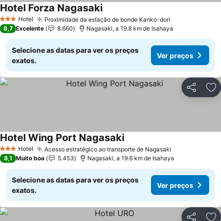
Hotel Forza Nagasaki
Ver preços
Hotel
Proximidade da estação de bonde Kanko-dori
Ver preços
3 Estrelas
8,7
Excelente
8.660
Nagasaki, a 19.8 km de Isahaya
Selecione as datas para ver os preços
Ver preços
exatos.
Partilhar
Ad
Hotel Wing Port Nagasaki
Ver preços
Hotel
Acesso estratégico ao transporte de Nagasaki
Ver preços
3 Estrelas
8,1
Muito boa
5.453
Nagasaki, a 19.6 km de Isahaya
Selecione as datas para ver os preços
Ver preços
exatos.