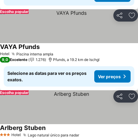
Escolha popular
Partilhar
Ad
VAYA Pfunds
Hotel
Piscina interna ampla
9,0
Excelente
1.276
Pfunds, a 19.2 km de Ischgl
Selecione as datas para ver os preços
Ver preços
exatos.
Escolha popular
Partilhar
Ad
Arlberg Stuben
Hotel
Lago natural único para nadar
3 Estrelas