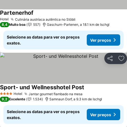
Partenerhof
Hotel
Culinária austríaca autêntica no Stöbli
8,4
Muito boa
557
Gaschurn-Partenen, a 18.1 km de Ischgl
Selecione as datas para ver os preços
Ver preços
exatos.
Partilhar
Ad
Sport- und Wellnesshotel Post
Hotel
Jantar gourmet flambado na mesa
4 Estrelas
9,2
Excelente
1.534
Samnaun Dorf, a 9.3 km de Ischgl
Selecione as datas para ver os preços
Ver preços
exatos.