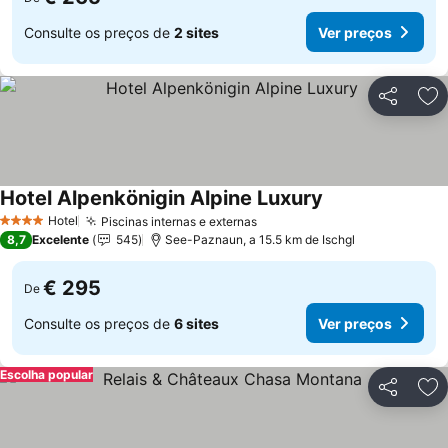
Consulte os preços de
2 sites
Ver preços
Partilhar
Ad
Hotel Alpenkönigin Alpine Luxury
Hotel
Piscinas internas e externas
4 Estrelas
8,7
Excelente
545
See-Paznaun, a 15.5 km de Ischgl
€ 295
De
Consulte os preços de
6 sites
Ver preços
Escolha popular
Partilhar
Ad