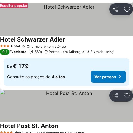
Escolha popular
Partilhar
Ad
Hotel Schwarzer Adler
Hotel
Charme alpino histórico
3 Estrelas
9,1
Excelente
569
Pettneu am Arlberg, a 13.3 km de Ischgl
€ 179
De
Consulte os preços de
4 sites
Ver preços
Partilhar
Ad
Hotel Post St. Anton
Hotel
Culinária regional no Post Stub'n