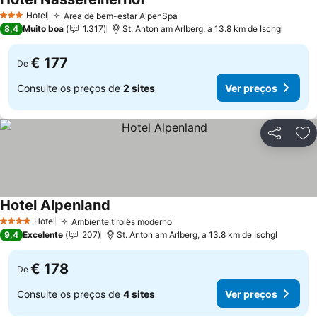
Hotel
Área de bem-estar AlpenSpa
3 Estrelas
8,4
Muito boa
1.317
St. Anton am Arlberg, a 13.8 km de Ischgl
€ 177
De
Consulte os preços de
2 sites
Ver preços
Partilhar
Ad
Hotel Alpenland
Hotel
Ambiente tirolês moderno
4 Estrelas
9,4
Excelente
207
St. Anton am Arlberg, a 13.8 km de Ischgl
€ 178
De
Consulte os preços de
4 sites
Ver preços