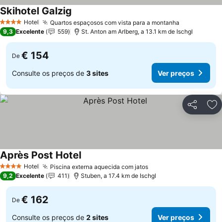
Skihotel Galzig
Hotel
Quartos espaçosos com vista para a montanha
4 Estrelas
9,3
Excelente
559
St. Anton am Arlberg, a 13.1 km de Ischgl
€ 154
De
Consulte os preços de
3 sites
Ver preços
Partilhar
Ad
Après Post Hotel
Hotel
Piscina externa aquecida com jatos
4 Estrelas
9,2
Excelente
411
Stuben, a 17.4 km de Ischgl
€ 162
De
Consulte os preços de
2 sites
Ver preços