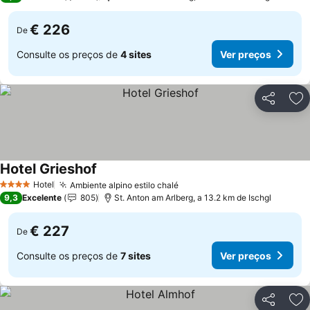
€ 226
De
Consulte os preços de
4 sites
Ver preços
Partilhar
Ad
Hotel Grieshof
Hotel
Ambiente alpino estilo chalé
4 Estrelas
9,3
Excelente
805
St. Anton am Arlberg, a 13.2 km de Ischgl
€ 227
De
Consulte os preços de
7 sites
Ver preços
Partilhar
Ad