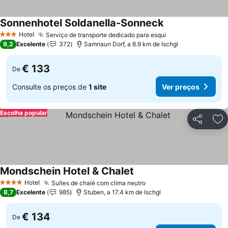
Sonnenhotel Soldanella-Sonneck
Hotel
Serviço de transporte dedicado para esqui
3 Estrelas
9,2
Excelente
372
Samnaun Dorf, a 8.9 km de Ischgl
€ 133
De
Consulte os preços de
1 site
Ver preços
Escolha popular
Partilhar
Ad
Mondschein Hotel & Chalet
Hotel
Suítes de chalé com clima neutro
4 Estrelas
8,7
Excelente
985
Stuben, a 17.4 km de Ischgl
€ 134
De