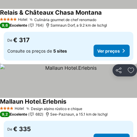
Relais & Châteaux Chasa Montana
Hotel
Culinária gourmet de chef renomado
5 Estrelas
9,6
Excelente
764
Samnaun Dorf, a 9.2 km de Ischgl
€ 317
De
Consulte os preços de
5 sites
Ver preços
Partilhar
Ad
Mallaun Hotel.Erlebnis
Hotel
Design alpino rústico e chique
4 Estrelas
9,2
Excelente
682
See-Paznaun, a 15.1 km de Ischgl
€ 335
De