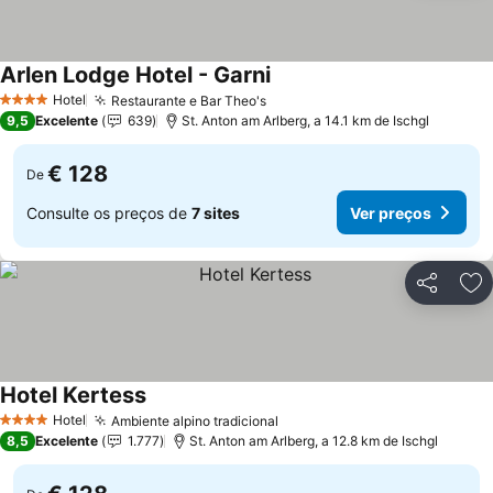
Arlen Lodge Hotel - Garni
Hotel
Restaurante e Bar Theo's
4 Estrelas
9,5
Excelente
639
St. Anton am Arlberg, a 14.1 km de Ischgl
€ 128
De
Consulte os preços de
7 sites
Ver preços
Partilhar
Ad
Hotel Kertess
Hotel
Ambiente alpino tradicional
4 Estrelas
8,5
Excelente
1.777
St. Anton am Arlberg, a 12.8 km de Ischgl