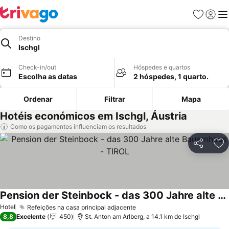
Favoritos
Iniciar
Me
Destino
Ischgl
Check-in/out
Hóspedes e quartos
Escolha as datas
2 hóspedes, 1 quarto.
Ordenar
Filtrar
Mapa
Hotéis económicos em Ischgl, Áustria
Como os pagamentos influenciam os resultados
Partilhar
Ad
Pension der Steinbock - das 300 Jahre alte Bauernhaus - TIROL
Hotel
Refeições na casa principal adjacente
8,8
Excelente
450
St. Anton am Arlberg, a 14.1 km de Ischgl