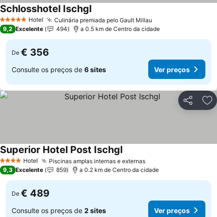
Schlosshotel Ischgl
Hotel
Culinária premiada pelo Gault Millau
5 Estrelas
9,2
Excelente
494
a 0.5 km de Centro da cidade
€ 356
De
Consulte os preços de
6 sites
Ver preços
Partilhar
Ad
Superior Hotel Post Ischgl
Hotel
Piscinas amplas internas e externas
4 Estrelas
9,3
Excelente
859
a 0.2 km de Centro da cidade
€ 489
De
Consulte os preços de
2 sites
Ver preços