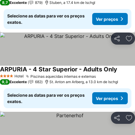
8,7
Excelente
879
Stuben, a 17.4 km de Ischgl
Selecione as datas para ver os preços
Ver preços
exatos.
Partilhar
Ad
ARPURIA - 4 Star Superior - Adults Only
Hotel
Piscinas aquecidas internas e externas
4 Estrelas
9,3
Excelente
682
St. Anton am Arlberg, a 13.0 km de Ischgl
Selecione as datas para ver os preços
Ver preços
exatos.
Partilhar
Ad