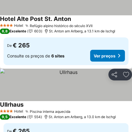
Hotel Alte Post St. Anton
Hotel
Refúgio alpino histórico do século XVII
4 Estrelas
8,8
Excelente
603
St. Anton am Arlberg, a 13.1 km de Ischgl
€ 265
De
Consulte os preços de
6 sites
Ver preços
Partilhar
Ad
Ullrhaus
Hotel
Piscina interna aquecida
4 Estrelas
9,5
Excelente
554
St. Anton am Arlberg, a 13.0 km de Ischgl
€ 265
De