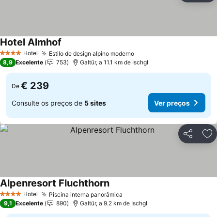
Hotel Almhof
Hotel
Estilo de design alpino moderno
4 Estrelas
8,9
Excelente
753
Galtür, a 11.1 km de Ischgl
€ 239
De
Consulte os preços de
5 sites
Ver preços
Partilhar
Ad
Alpenresort Fluchthorn
Hotel
Piscina interna panorâmica
4 Estrelas
9,1
Excelente
890
Galtür, a 9.2 km de Ischgl