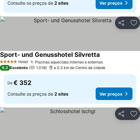
Consulte os preços de
2 sites
Ver preços
Partilhar
Ad
Sport- und Genusshotel Silvretta
Hotel
Piscinas aquecidas internas e externas
5 Estrelas
9,2
Excelente
1.018
a 0.3 km de Centro da cidade
€ 352
De
Consulte os preços de
2 sites
Ver preços
Partilhar
Ad