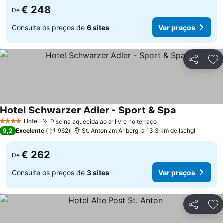
€ 248
De
Consulte os preços de
6 sites
Ver preços
Partilhar
Ad
Hotel Schwarzer Adler - Sport & Spa
Hotel
Piscina aquecida ao ar livre no terraço
4 Estrelas
9,2
Excelente
962
St. Anton am Arlberg, a 13.3 km de Ischgl
€ 262
De
Consulte os preços de
3 sites
Ver preços
Partilhar
Ad