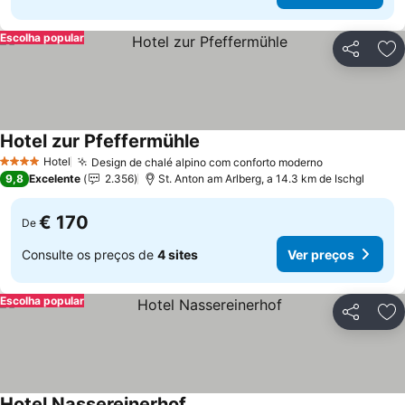
Escolha popular
Partilhar
Ad
Hotel zur Pfeffermühle
Hotel
Design de chalé alpino com conforto moderno
4 Estrelas
9,8
Excelente
2.356
St. Anton am Arlberg, a 14.3 km de Ischgl
€ 170
De
Consulte os preços de
4 sites
Ver preços
Escolha popular
Partilhar
Ad
Hotel Nassereinerhof