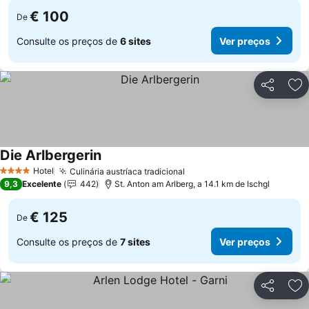
€ 100
De
Consulte os preços de
6 sites
Ver preços
Partilhar
Ad
Die Arlbergerin
Hotel
Culinária austríaca tradicional
4 Estrelas
9,3
Excelente
442
St. Anton am Arlberg, a 14.1 km de Ischgl
€ 125
De
Consulte os preços de
7 sites
Ver preços
Partilhar
Ad