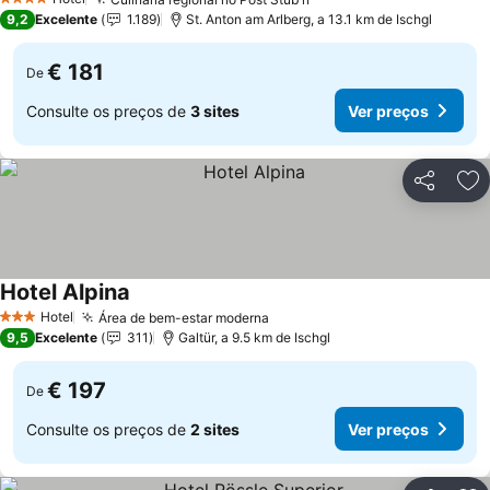
4 Estrelas
9,2
Excelente
1.189
St. Anton am Arlberg, a 13.1 km de Ischgl
€ 181
De
Consulte os preços de
3 sites
Ver preços
Partilhar
Ad
Hotel Alpina
Hotel
Área de bem-estar moderna
3 Estrelas
9,5
Excelente
311
Galtür, a 9.5 km de Ischgl
€ 197
De
Consulte os preços de
2 sites
Ver preços