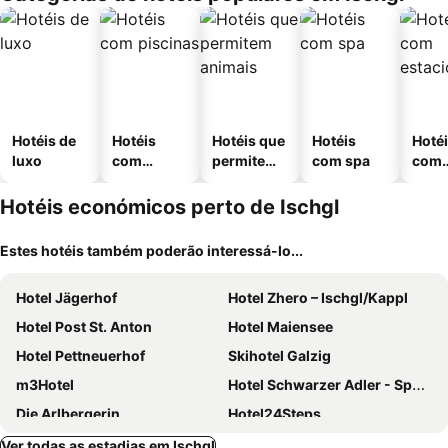
Hotéis de
Hotéis
Hotéis que
Hotéis
Hoté
luxo
com
permitem
com spa
com
piscinas
animais
esta
ment
Hotéis económicos perto de Ischgl
Estes hotéis também poderão interessá-lo...
Hotel Jägerhof
Hotel Zhero – Ischgl/Kappl
Hotel Post St. Anton
Hotel Maiensee
Hotel Pettneuerhof
Skihotel Galzig
m3Hotel
Hotel Schwarzer Adler - Sport & Spa
Die Arlbergerin
Hotel24Steps
Hotel Schwarzer Adler
Valluga Hotel
Ver todas as estadias em Ischgl