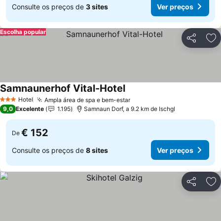
Consulte os preços de
3 sites
Ver preços
Escolha popular
Partilhar
Ad
Samnaunerhof Vital-Hotel
Hotel
Ampla área de spa e bem-estar
3 Estrelas
9,0
Excelente
1.195
Samnaun Dorf, a 9.2 km de Ischgl
€ 152
De
Consulte os preços de
8 sites
Ver preços
Partilhar
Ad