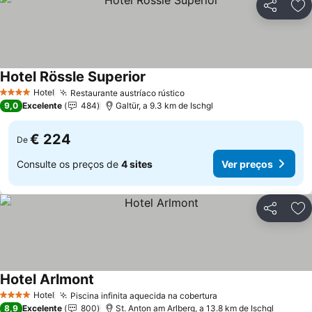
Partilhar
Ad
Hotel Rössle Superior
Hotel
Restaurante austríaco rústico
4 Estrelas
9,0
Excelente
484
Galtür, a 9.3 km de Ischgl
€ 224
De
Consulte os preços de
4 sites
Ver preços
Partilhar
Ad
Hotel Arlmont
Hotel
Piscina infinita aquecida na cobertura
4 Estrelas
8,9
Excelente
800
St. Anton am Arlberg, a 13.8 km de Ischgl