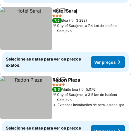
Hotel Saraj
Partilhar
Adicionar aos favoritos
3 Estrelas
7,5
Boa
3.283
City of Sarajevo, a 7.4 km de Istočno
Sarajevo
Selecione as datas para ver os preços
Ver preços
exatos.
Radon Plaza
Partilhar
Adicionar aos favoritos
4 Estrelas
8,3
Muito boa
5.076
City of Sarajevo, a 3.5 km de Istočno
Sarajevo
Extensas instalações de bem-estar e spa
Selecione as datas para ver os preços