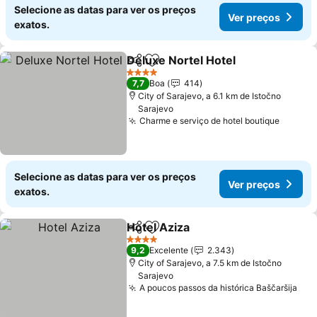
Selecione as datas para ver os preços
Ver preços
exatos.
Deluxe Nortel Hotel
Partilhar
Adicionar aos favoritos
4 Estrelas
7,7
Boa
414
City of Sarajevo, a 6.1 km de Istočno
Sarajevo
Charme e serviço de hotel boutique
Selecione as datas para ver os preços
Ver preços
exatos.
Hotel Aziza
Partilhar
Adicionar aos favoritos
4 Estrelas
9,2
Excelente
2.343
City of Sarajevo, a 7.5 km de Istočno
Sarajevo
A poucos passos da histórica Baščaršija