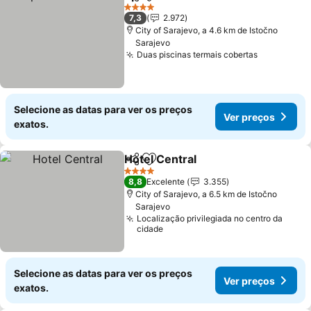
Partilhar
Adicionar aos favoritos
4 Estrelas
7,3
2.972
City of Sarajevo, a 4.6 km de Istočno
Sarajevo
Duas piscinas termais cobertas
Selecione as datas para ver os preços
Ver preços
exatos.
Hotel Central
Partilhar
Adicionar aos favoritos
4 Estrelas
8,8
Excelente
3.355
City of Sarajevo, a 6.5 km de Istočno
Sarajevo
Localização privilegiada no centro da
cidade
Selecione as datas para ver os preços
Ver preços
exatos.