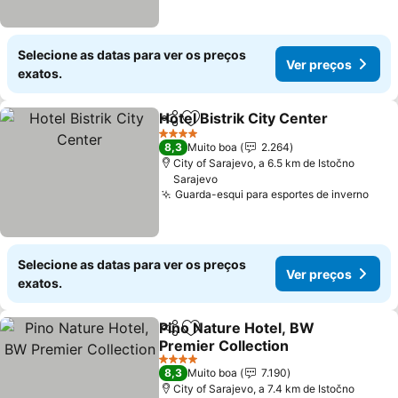
Selecione as datas para ver os preços
Ver preços
exatos.
Hotel Bistrik City Center
Partilhar
Adicionar aos favoritos
4 Estrelas
8,3
Muito boa
2.264
City of Sarajevo, a 6.5 km de Istočno
Sarajevo
Guarda-esqui para esportes de inverno
Selecione as datas para ver os preços
Ver preços
exatos.
Pino Nature Hotel, BW
Partilhar
Adicionar aos favoritos
Premier Collection
4 Estrelas
8,3
Muito boa
7.190
City of Sarajevo, a 7.4 km de Istočno