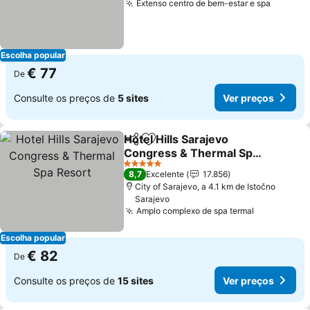
Extenso centro de bem-estar e spa
Escolha popular
€ 77
De
Consulte os preços de
5 sites
Ver preços
Hotel Hills Sarajevo
Partilhar
Adicionar aos favoritos
Congress & Thermal Spa
Resort
5 Estrelas
8,7
Excelente
17.856
City of Sarajevo, a 4.1 km de Istočno
Sarajevo
Amplo complexo de spa termal
Escolha popular
€ 82
De
Consulte os preços de
15 sites
Ver preços