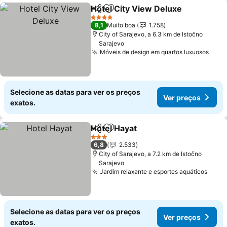
Hotel City View Deluxe
Partilhar
Adicionar aos favoritos
4 Estrelas
8,1
Muito boa
1.758
City of Sarajevo, a 6.3 km de Istočno
Sarajevo
Móveis de design em quartos luxuosos
Selecione as datas para ver os preços
Ver preços
exatos.
Hotel Hayat
Partilhar
Adicionar aos favoritos
3 Estrelas
6,8
2.533
City of Sarajevo, a 7.2 km de Istočno
Sarajevo
Jardim relaxante e esportes aquáticos
Selecione as datas para ver os preços
Ver preços
exatos.