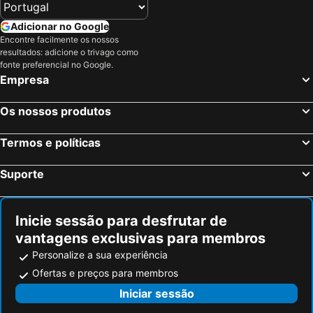
Apartmani RALE rooms
Hotel M3
Adicionar no Google
Hotel Walter
ibis Styles Sarajevo
Encontre facilmente os nossos
Jasmin
Hotel BM International
resultados: adicione o trivago como
fonte preferencial no Google.
Swissotel Sarajevo
Residence Inn Orijent
Empresa
Hotel Mod
Hotel City View Deluxe
City Boutique Hotel
Hotel Michele
Os nossos produtos
Hotel Story
Hotel VIP
Termos e políticas
Hotel Sahat
Isa Begov Hamam Hotel
Hotel President Sarajevo
Curovac View
Suporte
Hotel Berr
Samm Šeher Hotel
Hotel Boutique 36
Le Petit Prince
Inicie sessão para desfrutar de
Hotel Saraj
Pino Nature Hotel, BW Premier Collection
vantagens exclusivas para membros
Hotel Hecco
Hotel Lavina
Personalize a sua experiência
Ofertas e preços para membros
Iniciar sessão