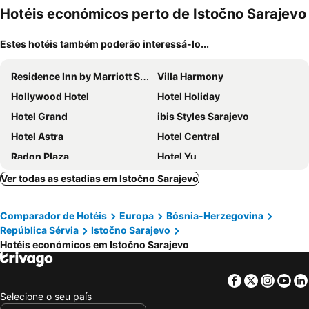
mento
Hotéis económicos perto de Istočno Sarajevo
Estes hotéis também poderão interessá-lo...
Residence Inn by Marriott Sarajevo
Villa Harmony
Hollywood Hotel
Hotel Holiday
Hotel Grand
ibis Styles Sarajevo
Hotel Astra
Hotel Central
Radon Plaza
Hotel Yu
Bosmal Arjaan by Rotana
Hotel Grad
Ver todas as estadias em Istočno Sarajevo
Hotel Hills Sarajevo Congress & Thermal Spa Resort
Malak Regency Hotel
Comparador de Hotéis
Europa
Bósnia-Herzegovina
Heritage Hotel Krone
Hotel Bistrik City Center
República Sérvia
Istočno Sarajevo
Mövenpick Hotel Sarajevo
Courtyard by Marriott Sarajevo
Hotéis económicos em Istočno Sarajevo
Hotel Cosmopolit
Heritage Hotel Petrakija
Hotel Kandilj
Hotel Europe
Facebook
Twitter
Insta
Yo
Selecione o seu país
Old Town Hotel
Hotel Aziza