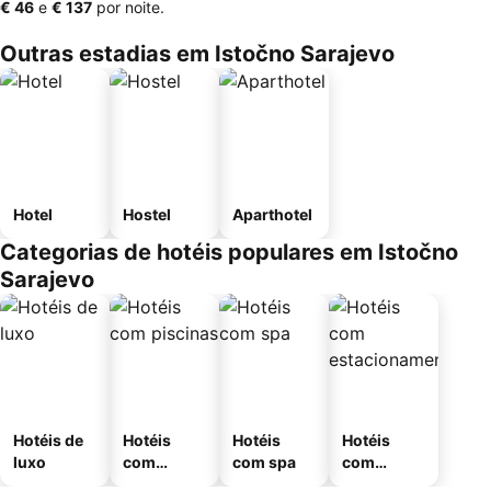
‎€ 46
e
‎€ 137
por noite.
Outras estadias em Istočno Sarajevo
Hotel
Hostel
Aparthotel
Categorias de hotéis populares em Istočno
Sarajevo
Hotéis de
Hotéis
Hotéis
Hotéis
luxo
com
com spa
com
piscinas
estaciona