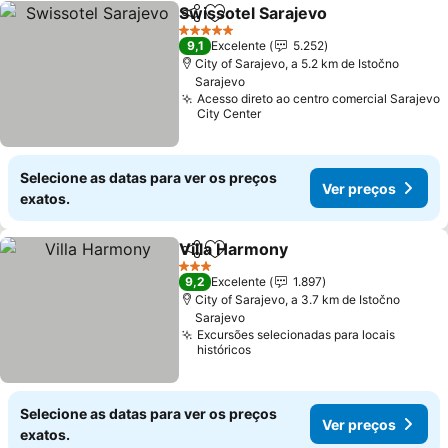
Swissotel Sarajevo
Partilhar
Adicionar aos favoritos
5 Estrelas
9,1
Excelente
5.252
City of Sarajevo, a 5.2 km de Istočno
Sarajevo
Acesso direto ao centro comercial Sarajevo
City Center
Selecione as datas para ver os preços
Ver preços
exatos.
Villa Harmony
Partilhar
Adicionar aos favoritos
3 Estrelas
9,2
Excelente
1.897
City of Sarajevo, a 3.7 km de Istočno
Sarajevo
Excursões selecionadas para locais
históricos
Selecione as datas para ver os preços
Ver preços
exatos.