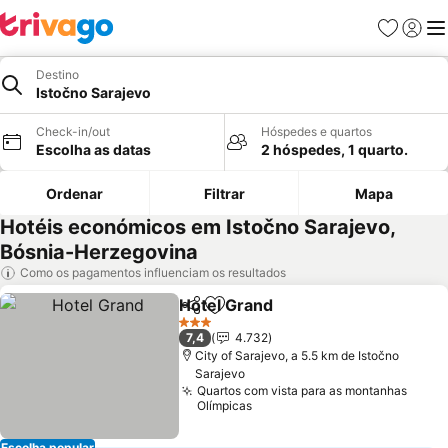
Favoritos
Iniciar
Me
Destino
Istočno Sarajevo
Check-in/out
Hóspedes e quartos
Escolha as datas
2 hóspedes, 1 quarto.
Ordenar
Filtrar
Mapa
Hotéis económicos em Istočno Sarajevo,
Bósnia-Herzegovina
Como os pagamentos influenciam os resultados
Hotel Grand
Partilhar
Adicionar aos favoritos
3 Estrelas
7,4
4.732
City of Sarajevo, a 5.5 km de Istočno
Sarajevo
Quartos com vista para as montanhas
Olímpicas
Escolha popular