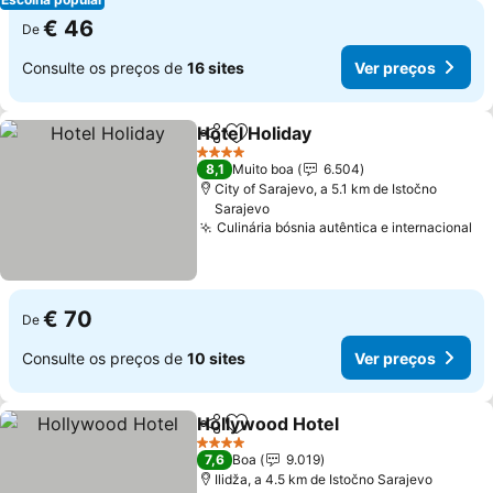
€ 46
De
Consulte os preços de
16 sites
Ver preços
Hotel Holiday
Partilhar
Adicionar aos favoritos
4 Estrelas
8,1
Muito boa
6.504
City of Sarajevo, a 5.1 km de Istočno
Sarajevo
Culinária bósnia autêntica e internacional
€ 70
De
Consulte os preços de
10 sites
Ver preços
Hollywood Hotel
Partilhar
Adicionar aos favoritos
4 Estrelas
7,6
Boa
9.019
Ilidža, a 4.5 km de Istočno Sarajevo