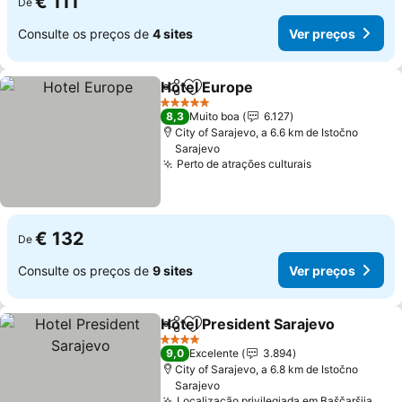
€ 111
De
Consulte os preços de
4 sites
Ver preços
Hotel Europe
Partilhar
Adicionar aos favoritos
5 Estrelas
8,3
Muito boa
6.127
City of Sarajevo, a 6.6 km de Istočno
Sarajevo
Perto de atrações culturais
€ 132
De
Consulte os preços de
9 sites
Ver preços
Hotel President Sarajevo
Partilhar
Adicionar aos favoritos
4 Estrelas
9,0
Excelente
3.894
City of Sarajevo, a 6.8 km de Istočno
Sarajevo
Localização privilegiada em Baščaršija