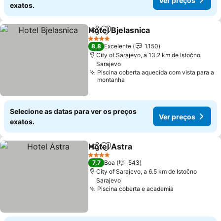
Ver preços
exatos.
Hotel Bjelasnica
Partilhar
Adicionar aos favoritos
4 Estrelas
8,8
Excelente
1.150
City of Sarajevo, a 13.2 km de Istočno
Sarajevo
Piscina coberta aquecida com vista para a
montanha
Selecione as datas para ver os preços
Ver preços
exatos.
Hotel Astra
Partilhar
Adicionar aos favoritos
4 Estrelas
7,7
Boa
543
City of Sarajevo, a 6.5 km de Istočno
Sarajevo
Piscina coberta e academia