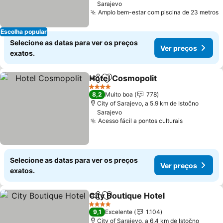
Sarajevo
Amplo bem-estar com piscina de 23 metros
Escolha popular
Selecione as datas para ver os preços
Ver preços
exatos.
Hotel Cosmopolit
Partilhar
Adicionar aos favoritos
4 Estrelas
8,2
Muito boa
778
City of Sarajevo, a 5.9 km de Istočno
Sarajevo
Acesso fácil a pontos culturais
Selecione as datas para ver os preços
Ver preços
exatos.
City Boutique Hotel
Partilhar
Adicionar aos favoritos
4 Estrelas
9,1
Excelente
1.104
City of Sarajevo, a 6.4 km de Istočno