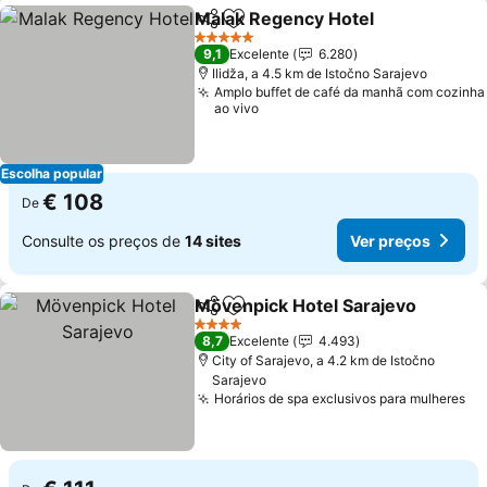
Malak Regency Hotel
Partilhar
Adicionar aos favoritos
5 Estrelas
9,1
Excelente
6.280
Ilidža, a 4.5 km de Istočno Sarajevo
Amplo buffet de café da manhã com cozinha
ao vivo
Escolha popular
€ 108
De
Consulte os preços de
14 sites
Ver preços
Mövenpick Hotel Sarajevo
Partilhar
Adicionar aos favoritos
4 Estrelas
8,7
Excelente
4.493
City of Sarajevo, a 4.2 km de Istočno
Sarajevo
Horários de spa exclusivos para mulheres