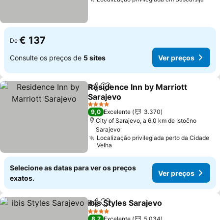
€ 137
De
Consulte os preços de
5 sites
Ver preços
Residence Inn by Marriott
Partilhar
Adicionar aos favoritos
Sarajevo
4 Estrelas
9,0
Excelente
3.370
City of Sarajevo, a 6.0 km de Istočno
Sarajevo
Localização privilegiada perto da Cidade
Velha
Selecione as datas para ver os preços
Ver preços
exatos.
ibis Styles Sarajevo
Partilhar
Adicionar aos favoritos
4 Estrelas
8,7
Excelente
5.034