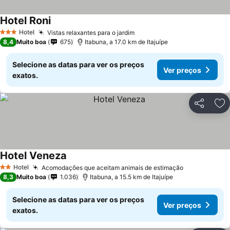
Hotel Roni
Hotel
Vistas relaxantes para o jardim
3 Estrelas
8,4
Muito boa
675
Itabuna, a 17.0 km de Itajuípe
Selecione as datas para ver os preços
Ver preços
exatos.
Partilhar
Ad
Hotel Veneza
Hotel
Acomodações que aceitam animais de estimação
2 Estrelas
8,3
Muito boa
1.036
Itabuna, a 15.5 km de Itajuípe
Selecione as datas para ver os preços
Ver preços
exatos.