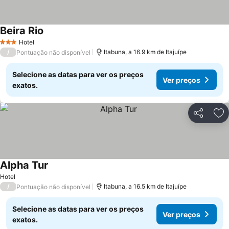
Beira Rio
Hotel
3 Estrelas
/
Itabuna, a 16.9 km de Itajuípe
Pontuação não disponível
Selecione as datas para ver os preços
Ver preços
exatos.
Partilhar
Ad
Alpha Tur
Hotel
/
Itabuna, a 16.5 km de Itajuípe
Pontuação não disponível
Selecione as datas para ver os preços
Ver preços
exatos.