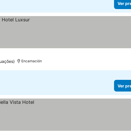
Ver pr
tuações)
Encarnación
Ver pr