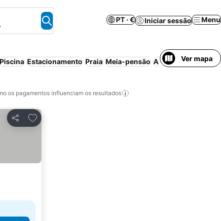
PT · €
Menu
Iniciar sessão
.
Ver mapa
Piscina
Estacionamento
Praia
Meia-pensão
Aparthotel
Cancela
o os pagamentos influenciam os resultados
Adicionar aos favoritos
Partilhar