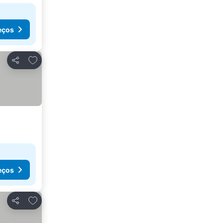
eços
Adicionar aos favoritos
Partilhar
eços
Adicionar aos favoritos
Partilhar