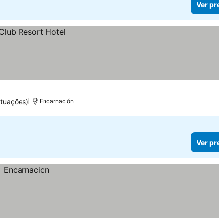
Ver pr
ntuações)
Encarnación
Ver pr