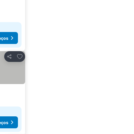
eços
Adicionar aos favoritos
Partilhar
eços