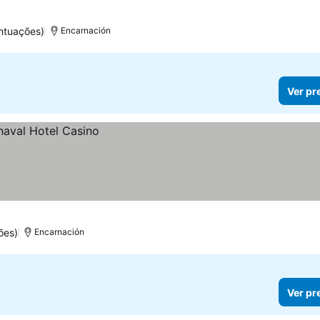
ntuações)
Encarnación
Ver pr
ões)
Encarnación
Ver pr