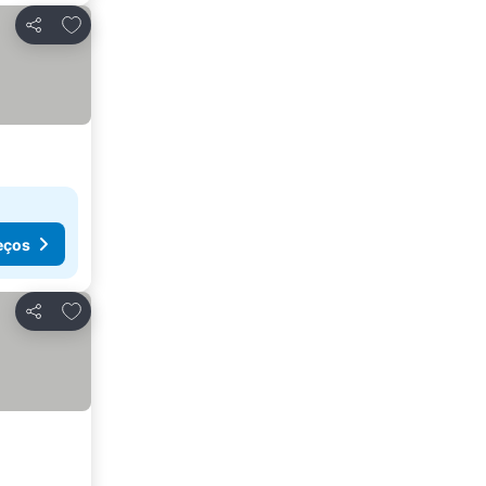
Adicionar aos favoritos
Partilhar
eços
Adicionar aos favoritos
Partilhar