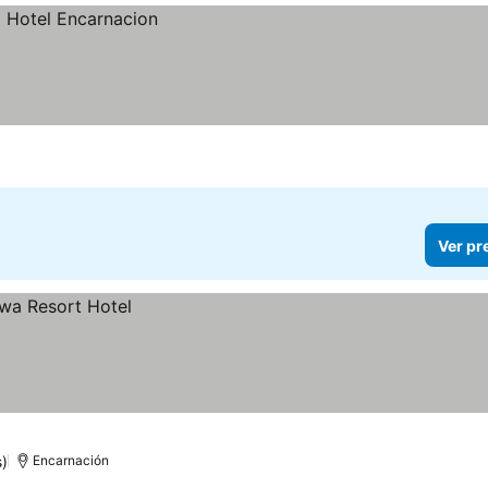
Ver pr
)
Encarnación