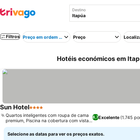
Destino
Filtros
Preço em ordem crescente
Preço
Localiz
Hotéis económicos em Itap
Sun Hotel
4 Estrelas
Quartos inteligentes com roupa de cama
Excelente
(1.745 p
8,7
premium, Piscina na cobertura com vista
para o rio
Selecione as datas para ver os preços exatos.