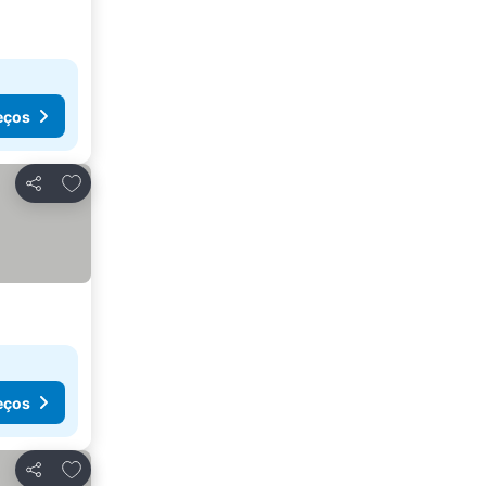
eços
Adicionar aos favoritos
Partilhar
eços
Adicionar aos favoritos
Partilhar