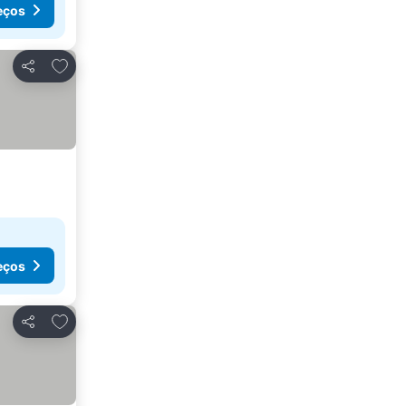
eços
Adicionar aos favoritos
Partilhar
eços
Adicionar aos favoritos
Partilhar