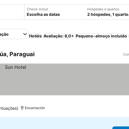
Check-in/out
Hóspedes e quartos
Escolha as datas
2 hóspedes, 1 quarto
ação
Hotéis
Avaliação: 8,0+
Pequeno-almoço incluído
úa, Paraguai
Com
ontuações)
Encarnación