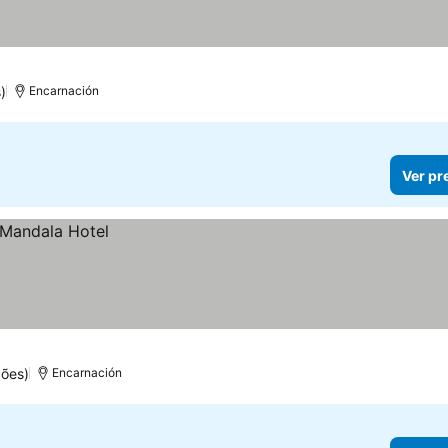
)
Encarnación
Ver pr
ções)
Encarnación