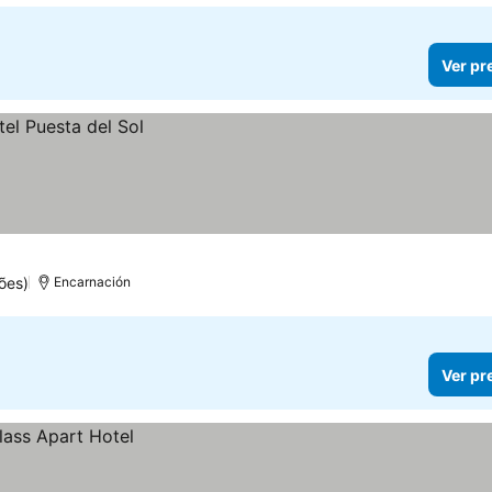
Ver pr
ões)
Encarnación
Ver pr