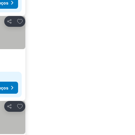
eços
Adicionar aos favoritos
Partilhar
eços
Adicionar aos favoritos
Partilhar