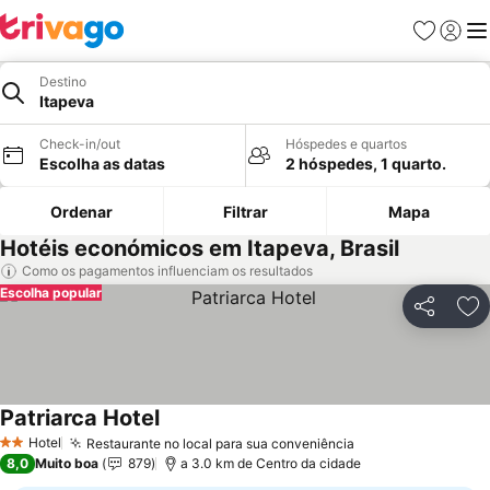
Favoritos
Iniciar
Me
Destino
Itapeva
Check-in/out
Hóspedes e quartos
Escolha as datas
2 hóspedes, 1 quarto.
Ordenar
Filtrar
Mapa
Hotéis económicos em Itapeva, Brasil
Como os pagamentos influenciam os resultados
Escolha popular
Partilhar
Ad
Patriarca Hotel
Hotel
Restaurante no local para sua conveniência
2 Estrelas
8,0
Muito boa
879
a 3.0 km de Centro da cidade