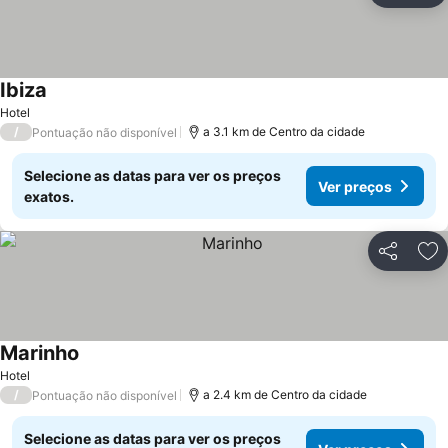
Ibiza
Hotel
/
a 3.1 km de Centro da cidade
Pontuação não disponível
Selecione as datas para ver os preços
Ver preços
exatos.
Partilhar
Ad
Marinho
Hotel
/
a 2.4 km de Centro da cidade
Pontuação não disponível
Selecione as datas para ver os preços