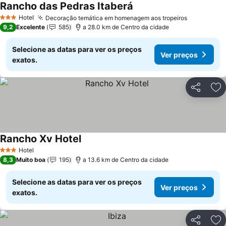
Rancho das Pedras Itaberá
Hotel
Decoração temática em homenagem aos tropeiros
3 Estrelas
9,2
Excelente
585
a 28.0 km de Centro da cidade
Selecione as datas para ver os preços
Ver preços
exatos.
Partilhar
Ad
Rancho Xv Hotel
Hotel
3 Estrelas
8,3
Muito boa
195
a 13.6 km de Centro da cidade
Selecione as datas para ver os preços
Ver preços
exatos.
Partilhar
Ad