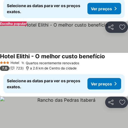
Selecione as datas para ver os preços
Ver preços
exatos.
Escolha popular
Partilhar
Ad
Hotel Elithi - O melhor custo benefício
Hotel
Quartos recentemente renovados
3 Estrelas
7,0
723
a 2.6 km de Centro da cidade
Selecione as datas para ver os preços
Ver preços
exatos.
Partilhar
Ad