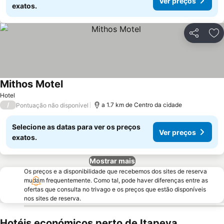
Ver preços
exatos.
Partilhar
Ad
Mithos Motel
Hotel
/
a 1.7 km de Centro da cidade
Pontuação não disponível
Selecione as datas para ver os preços
Ver preços
exatos.
Mostrar mais
Os preços e a disponibilidade que recebemos dos sites de reserva
mudam frequentemente. Como tal, pode haver diferenças entre as
ofertas que consulta no trivago e os preços que estão disponíveis
nos sites de reserva.
Hotéis económicos perto de Itapeva