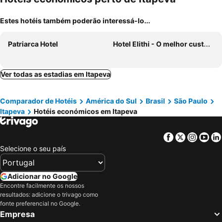
Estes hotéis também poderão interessá-lo...
Patriarca Hotel
Hotel Elithi - O melhor custo benefício
Ver todas as estadias em Itapeva
Comparador de Hotéis
América do Sul
Brasil
São Paulo
Itapeva
Hotéis económicos em Itapeva
Facebook
Twitter
Insta
Yo
Selecione o seu país
Adicionar no Google
Encontre facilmente os nossos
resultados: adicione o trivago como
fonte preferencial no Google.
Empresa