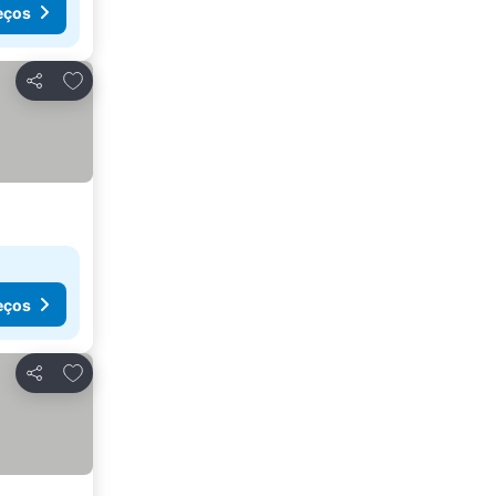
eços
Adicionar aos favoritos
Partilhar
eços
Adicionar aos favoritos
Partilhar