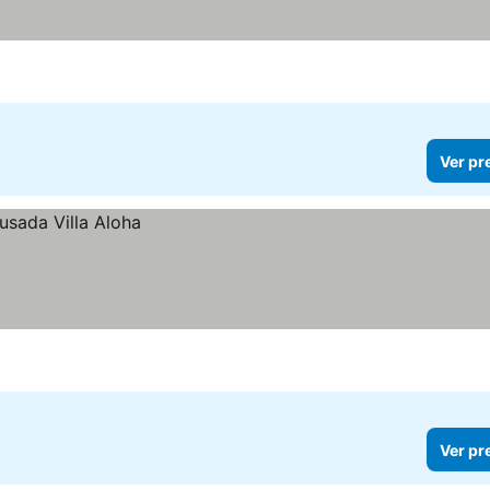
Ver pr
Ver pr