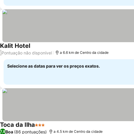
Kalit Hotel
Pontuação não disponível
/
a 6.6 km de Centro da cidade
Selecione as datas para ver os preços exatos.
Toca da Ilha
3 Estrelas
Boa
(86 pontuações)
7,8
a 4.5 km de Centro da cidade