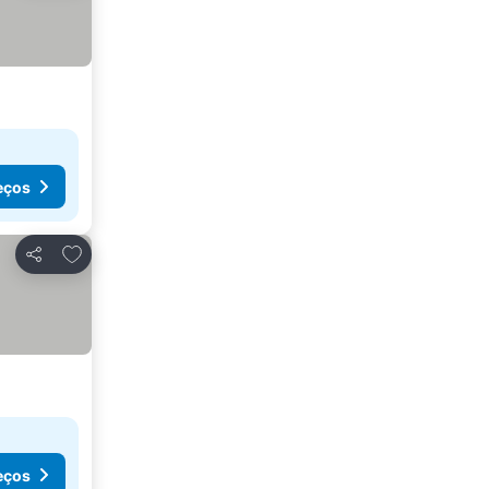
eços
Adicionar aos favoritos
Partilhar
eços