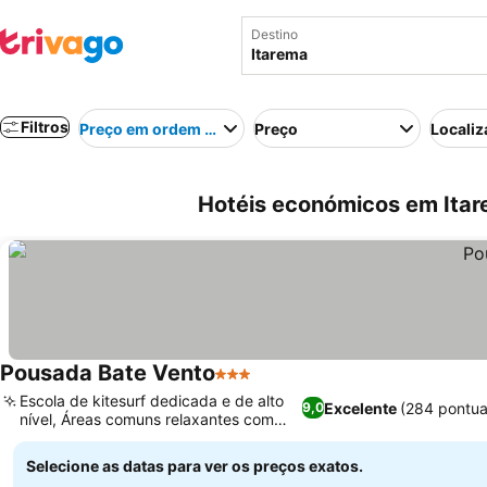
Destino
Filtros
Preço em ordem crescente
Preço
Localiz
Hotéis económicos em Itare
Pousada Bate Vento
3 Estrelas
Escola de kitesurf dedicada e de alto
Excelente
(284 pontua
9,0
nível, Áreas comuns relaxantes com
piscina
Selecione as datas para ver os preços exatos.