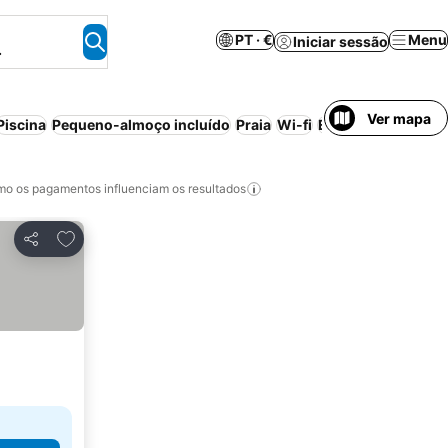
PT · €
Menu
Iniciar sessão
.
Ver mapa
Piscina
Pequeno-almoço incluído
Praia
Wi-fi
Estacionamento
A
o os pagamentos influenciam os resultados
Adicionar aos favoritos
Partilhar