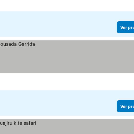
Ver pr
Ver pr