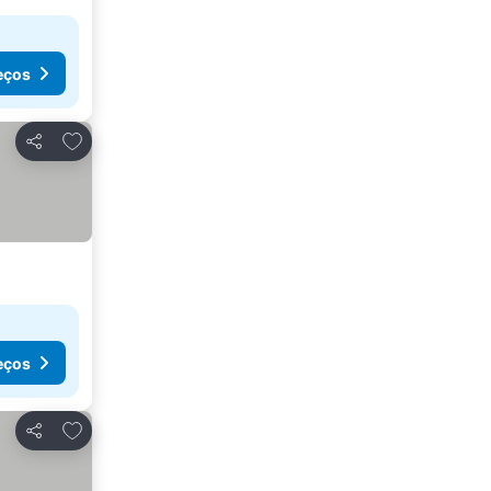
eços
Adicionar aos favoritos
Partilhar
eços
Adicionar aos favoritos
Partilhar