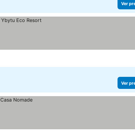
Ver pr
Ver pr