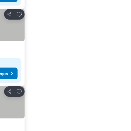
Adicionar aos favoritos
Partilhar
eços
Adicionar aos favoritos
Partilhar