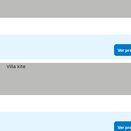
Ver pr
Ver pr