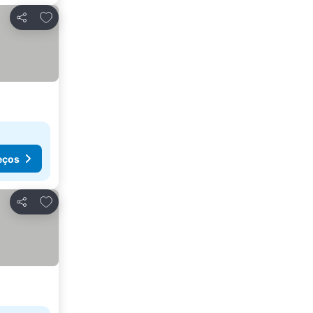
Adicionar aos favoritos
Partilhar
eços
Adicionar aos favoritos
Partilhar