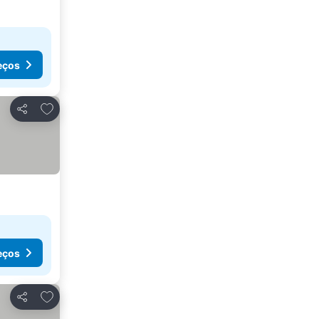
eços
Adicionar aos favoritos
Partilhar
eços
Adicionar aos favoritos
Partilhar