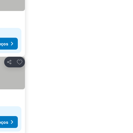
eços
Adicionar aos favoritos
Partilhar
eços