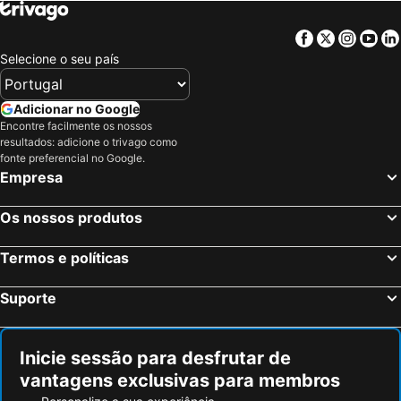
Facebook
Twitter
Insta
Yo
Selecione o seu país
Adicionar no Google
Encontre facilmente os nossos
resultados: adicione o trivago como
fonte preferencial no Google.
Empresa
Os nossos produtos
Termos e políticas
Suporte
Inicie sessão para desfrutar de
vantagens exclusivas para membros