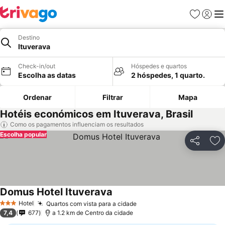
Favoritos
Iniciar
Me
Destino
Ituverava
Check-in/out
Hóspedes e quartos
Escolha as datas
2 hóspedes, 1 quarto.
Ordenar
Filtrar
Mapa
Hotéis económicos em Ituverava, Brasil
Como os pagamentos influenciam os resultados
Escolha popular
Partilhar
Ad
Domus Hotel Ituverava
Hotel
Quartos com vista para a cidade
3 Estrelas
7,4
677
a 1.2 km de Centro da cidade