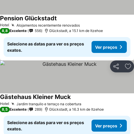
Pension Glückstadt
Hotel
Alojamentos recentemente renovados
8,8
Excelente
556
Glückstadt, a 15.1 km de Itzehoe
Selecione as datas para ver os preços
Ver preços
exatos.
Partilhar
Ad
Gästehaus Kleiner Muck
Hotel
Jardim tranquilo e terraço na cobertura
8,5
Excelente
289
Glückstadt, a 16.3 km de Itzehoe
Selecione as datas para ver os preços
Ver preços
exatos.