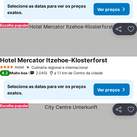
Selecione as datas para ver os preços
Ver preços
exatos.
Escolha popular
Partilhar
Ad
Hotel Mercator Itzehoe-Klosterforst
Hotel
Culinária regional e internacional
4 Estrelas
8,2
Muito boa
2.045
a 1.1 km de Centro da cidade
Selecione as datas para ver os preços
Ver preços
exatos.
Escolha popular
Partilhar
Ad