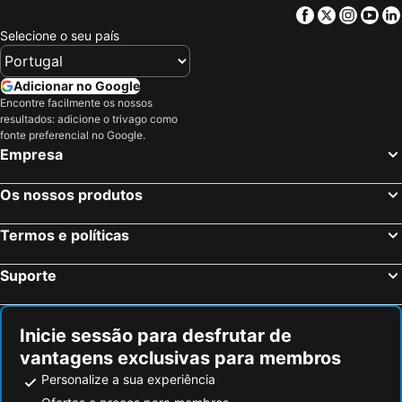
Facebook
Twitter
Insta
Yo
Selecione o seu país
Adicionar no Google
Encontre facilmente os nossos
resultados: adicione o trivago como
fonte preferencial no Google.
Empresa
Os nossos produtos
Termos e políticas
Suporte
Inicie sessão para desfrutar de
vantagens exclusivas para membros
Personalize a sua experiência