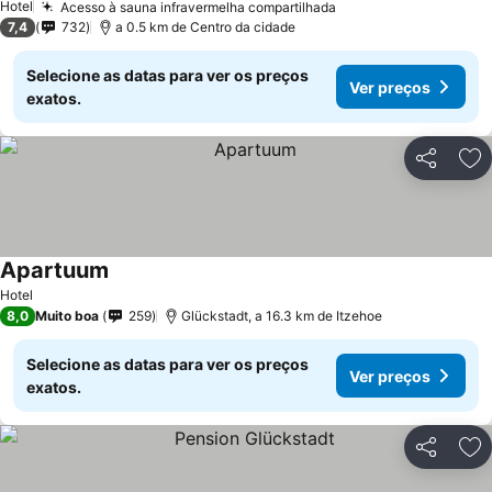
Hotel
Acesso à sauna infravermelha compartilhada
7,4
732
a 0.5 km de Centro da cidade
Selecione as datas para ver os preços
Ver preços
exatos.
Partilhar
Ad
Apartuum
Hotel
8,0
Muito boa
259
Glückstadt, a 16.3 km de Itzehoe
Selecione as datas para ver os preços
Ver preços
exatos.
Partilhar
Ad