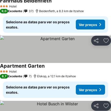
Fährhaus Beidenfleth
Hotel
3 Estrelas
9,0
Excelente
37
Beidenfleth, a 8.3 km de Itzehoe
Selecione as datas para ver os preços
Ver preços
exatos.
Partilhar
Ad
Apartment Garten
Hotel
3 Estrelas
8,7
Excelente
7
Elskop, a 12.1 km de Itzehoe
Selecione as datas para ver os preços
Ver preços
exatos.
Partilhar
Ad