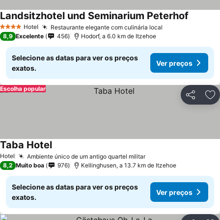
Landsitzhotel und Seminarium Peterhof
Hotel
Restaurante elegante com culinária local
4 Estrelas
8,9
Excelente
456
Hodorf, a 6.0 km de Itzehoe
Selecione as datas para ver os preços
Ver preços
exatos.
Escolha popular
Partilhar
Ad
Taba Hotel
Hotel
Ambiente único de um antigo quartel militar
8,2
Muito boa
976
Kellinghusen, a 13.7 km de Itzehoe
Selecione as datas para ver os preços
Ver preços
exatos.