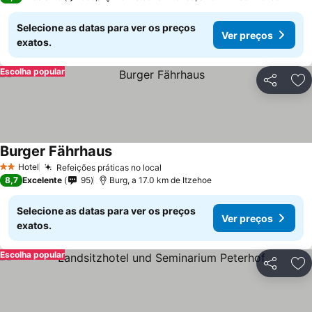
Selecione as datas para ver os preços
Ver preços
exatos.
Escolha popular
Partilhar
Ad
Burger Fährhaus
Hotel
Refeições práticas no local
2 Estrelas
8,7
Excelente
95
Burg, a 17.0 km de Itzehoe
Selecione as datas para ver os preços
Ver preços
exatos.
Escolha popular
Partilhar
Ad