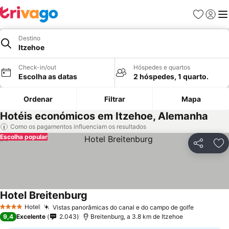
Favoritos
Iniciar
Me
Destino
Itzehoe
Check-in/out
Hóspedes e quartos
Escolha as datas
2 hóspedes, 1 quarto.
Ordenar
Filtrar
Mapa
Hotéis económicos em Itzehoe, Alemanha
Como os pagamentos influenciam os resultados
Escolha popular
Partilhar
Ad
Hotel Breitenburg
Hotel
Vistas panorâmicas do canal e do campo de golfe
4 Estrelas
9,4
Excelente
2.043
Breitenburg, a 3.8 km de Itzehoe