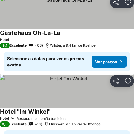
Partilhar
Ad
Gästehaus Oh-La-La
Hotel
9,1
Excelente
403
Wilster, a 9.4 km de Itzehoe
Selecione as datas para ver os preços
Ver preços
exatos.
Partilhar
Ad
Hotel "Im Winkel"
Hotel
Restaurante alemão tradicional
8,5
Excelente
416
Elmshorn, a 19.5 km de Itzehoe