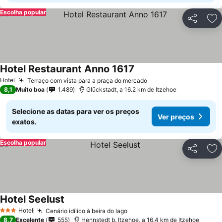
Escolha popular
Partilhar
Ad
Hotel Restaurant Anno 1617
Hotel
Terraço com vista para a praça do mercado
8,1
Muito boa
1.489
Glückstadt, a 16.2 km de Itzehoe
Selecione as datas para ver os preços
Ver preços
exatos.
Escolha popular
Partilhar
Ad
Hotel Seelust
Hotel
Cenário idílico à beira do lago
3 Estrelas
8,7
Excelente
555
Hennstedt b. Itzehoe, a 16.4 km de Itzehoe