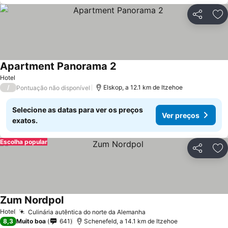
Partilhar
Ad
Apartment Panorama 2
Hotel
/
Elskop, a 12.1 km de Itzehoe
Pontuação não disponível
Selecione as datas para ver os preços
Ver preços
exatos.
Escolha popular
Partilhar
Ad
Zum Nordpol
Hotel
Culinária autêntica do norte da Alemanha
8,3
Muito boa
641
Schenefeld, a 14.1 km de Itzehoe