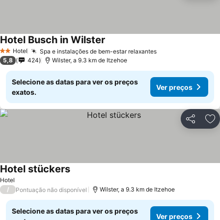
Hotel Busch in Wilster
Hotel
Spa e instalações de bem-estar relaxantes
2 Estrelas
5,8
424
Wilster, a 9.3 km de Itzehoe
Selecione as datas para ver os preços
Ver preços
exatos.
Partilhar
Ad
Hotel stückers
Hotel
/
Wilster, a 9.3 km de Itzehoe
Pontuação não disponível
Selecione as datas para ver os preços
Ver preços