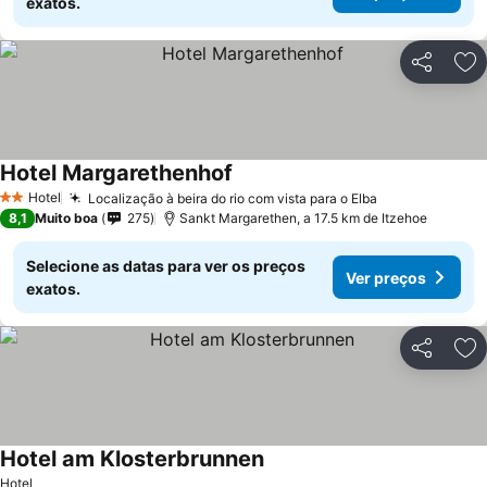
exatos.
Partilhar
Ad
Hotel Margarethenhof
Hotel
Localização à beira do rio com vista para o Elba
2 Estrelas
8,1
Muito boa
275
Sankt Margarethen, a 17.5 km de Itzehoe
Selecione as datas para ver os preços
Ver preços
exatos.
Partilhar
Ad
Hotel am Klosterbrunnen
Hotel