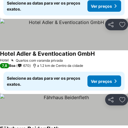
Selecione as datas para ver os preços
Ver preços
exatos.
Partilhar
Ad
Hotel Adler & Eventlocation GmbH
Hotel
Quartos com varanda privada
7,8
Boa
670
a 1.2 km de Centro da cidade
Selecione as datas para ver os preços
Ver preços
exatos.
Partilhar
Ad