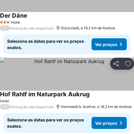
Der Däne
Hotel
3 Estrelas
/
Glückstadt, a 16.2 km de Itzehoe
Pontuação não disponível
Selecione as datas para ver os preços
Ver preços
exatos.
Partilhar
Ad
Hof Rahlf im Naturpark Aukrug
Hotel
/
Hennstedt b. Itzehoe, a 18.2 km de Itzehoe
Pontuação não disponível
Selecione as datas para ver os preços
Ver preços
exatos.