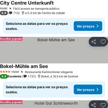
City Centre Unterkunft
Hotel
Fácil acesso ao transporte público
6,9
713
a 0.3 km de Centro da cidade
Selecione as datas para ver os preços
Ver preços
exatos.
Escolha popular
Partilhar
Ad
Bokel-Mühle am See
Hotel
Restaurante Kaminzimmer elegante
4 Estrelas
8,8
Excelente
1.721
Bokel, a 16.5 km de Itzehoe
Selecione as datas para ver os preços
Ver preços
exatos.
Escolha popular
Partilhar
Ad