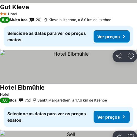
Gut Kleve
Hotel
2 Estrelas
8,4
Muito boa
20
Kleve b. Itzehoe, a 8.9 km de Itzehoe
Selecione as datas para ver os preços
Ver preços
exatos.
Partilhar
Ad
Hotel Elbmühle
Hotel
7,6
Boa
75
Sankt Margarethen, a 17.6 km de Itzehoe
Selecione as datas para ver os preços
Ver preços
exatos.