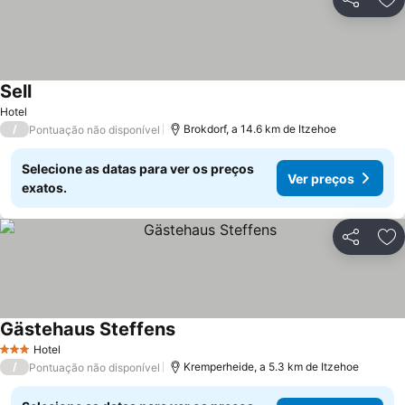
Partilhar
Ad
Sell
Hotel
/
Brokdorf, a 14.6 km de Itzehoe
Pontuação não disponível
Selecione as datas para ver os preços
Ver preços
exatos.
Partilhar
Ad
Gästehaus Steffens
Hotel
3 Estrelas
/
Kremperheide, a 5.3 km de Itzehoe
Pontuação não disponível