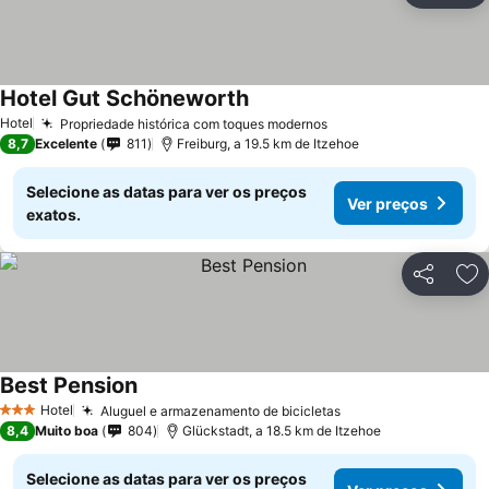
Hotel Gut Schöneworth
Hotel
Propriedade histórica com toques modernos
8,7
Excelente
811
Freiburg, a 19.5 km de Itzehoe
Selecione as datas para ver os preços
Ver preços
exatos.
Partilhar
Ad
Best Pension
Hotel
Aluguel e armazenamento de bicicletas
3 Estrelas
8,4
Muito boa
804
Glückstadt, a 18.5 km de Itzehoe
Selecione as datas para ver os preços