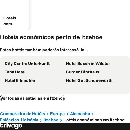
Hotéis
com
estaciona
mento
Hotéis económicos perto de Itzehoe
Estes hotéis também poderão interessá-lo...
City Centre Unterkunft
Hotel Busch in Wilster
Taba Hotel
Burger Fährhaus
Hotel Elbmühle
Hotel Gut Schöneworth
Ver todas as estadias em Itzehoe
Comparador de Hotéis
Europa
Alemanha
Eslésvico-Holsácia
Itzehoe
Hotéis económicos em Itzehoe