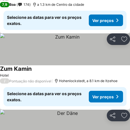
7,9
Boa
174
a 1.3 km de Centro da cidade
Selecione as datas para ver os preços
Ver preços
exatos.
Partilhar
Ad
Zum Kamin
Hotel
/
Hohenlockstedt, a 8.1 km de Itzehoe
Pontuação não disponível
Selecione as datas para ver os preços
Ver preços
exatos.
Partilhar
Ad