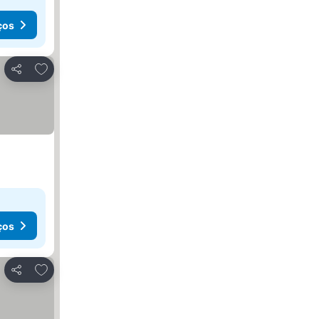
ços
Adicionar aos favoritos
Partilhar
ços
Adicionar aos favoritos
Partilhar