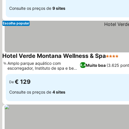
Consulte os preços de
9 sites
Escolha popular
Hotel Verde Montana Wellness & Spa
4 Estrelas
Ver 
Amplo parque aquático com
Muito boa
(3.625 pon
8,4
escorregador, Instituto de spa e bem-
Ver preços
estar completo
€ 129
De
Consulte os preços de
4 sites