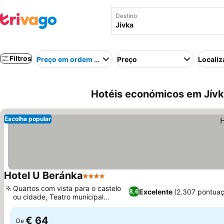
Destino
Filtros
Preço em ordem crescente
Preço
Localiz
Hotéis económicos em Jívk
Escolha popular
Hotel U Beránka
4 Estrelas
Ver preços
Quartos com vista para o castelo
Excelente
(2.307 pontua
8,6
ou cidade, Teatro municipal
Ver preços
integrado
€ 64
De