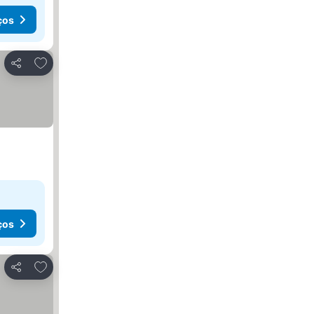
ços
Adicionar aos favoritos
Partilhar
ços
Adicionar aos favoritos
Partilhar