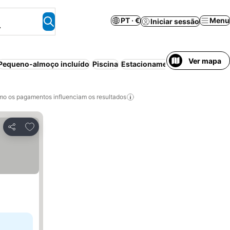
PT · €
Menu
Iniciar sessão
.
Ver mapa
Pequeno-almoço incluído
Piscina
Estacionamento
Cancelamento
o os pagamentos influenciam os resultados
Adicionar aos favoritos
Partilhar