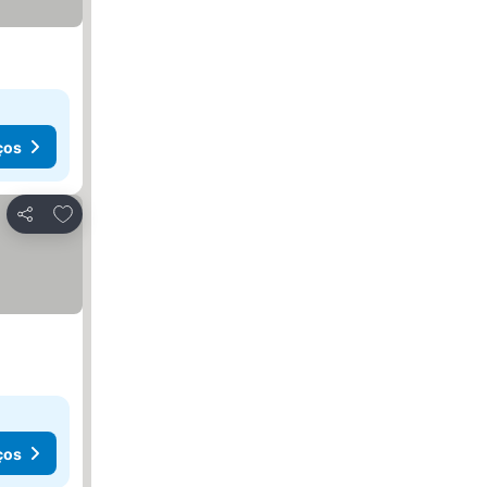
ços
Adicionar aos favoritos
Partilhar
ços