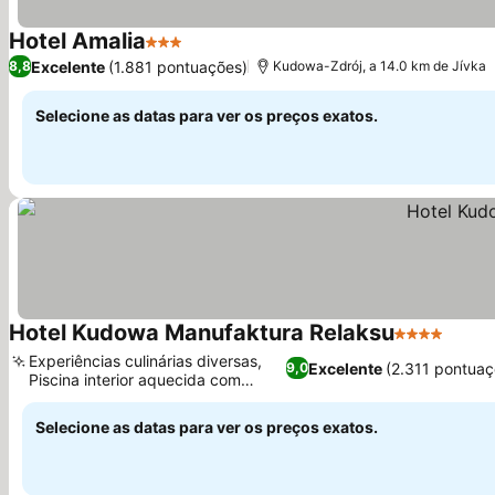
Hotel Amalia
3 Estrelas
Ver preços
Excelente
(1.881 pontuações)
8,8
Kudowa-Zdrój, a 14.0 km de Jívka
Selecione as datas para ver os preços exatos.
Hotel Kudowa Manufaktura Relaksu
4 Estrelas
Ver p
Experiências culinárias diversas,
Excelente
(2.311 pontuaç
9,0
Piscina interior aquecida com
Ver preços
atrações
Selecione as datas para ver os preços exatos.