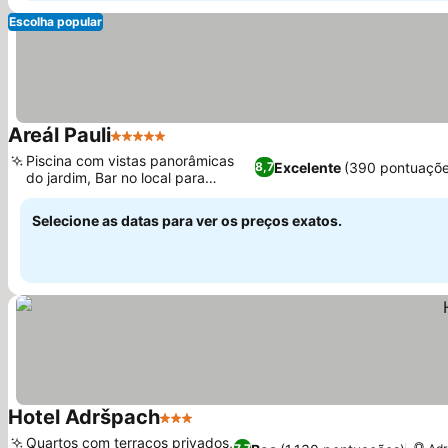
Escolha popular
Areál Pauli
5 Estrelas
Ver preços
Piscina com vistas panorâmicas
Excelente
(390 pontuaçõe
8,7
do jardim, Bar no local para
Ver preços
bebidas
Selecione as datas para ver os preços exatos.
Hotel Adršpach
3 Estrelas
Ver preços
Quartos com terraços privados,