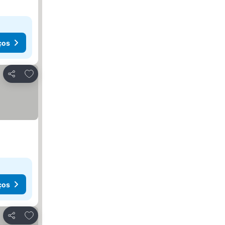
ços
Adicionar aos favoritos
Partilhar
ços
Adicionar aos favoritos
Partilhar