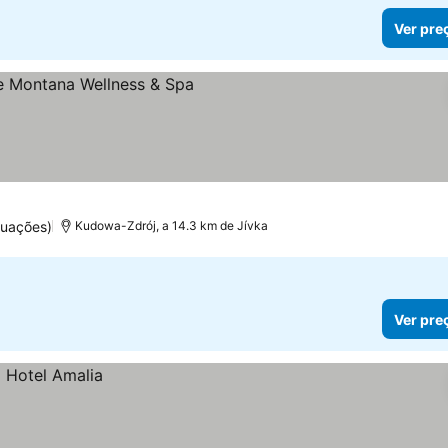
Ver pre
preços
tuações)
Kudowa-Zdrój, a 14.3 km de Jívka
Ver pre