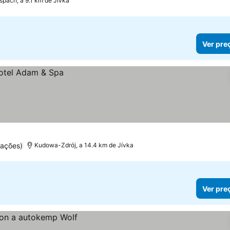
špach, a 9.1 km de Jívka
Ver pre
uações)
Kudowa-Zdrój, a 14.4 km de Jívka
Ver pre