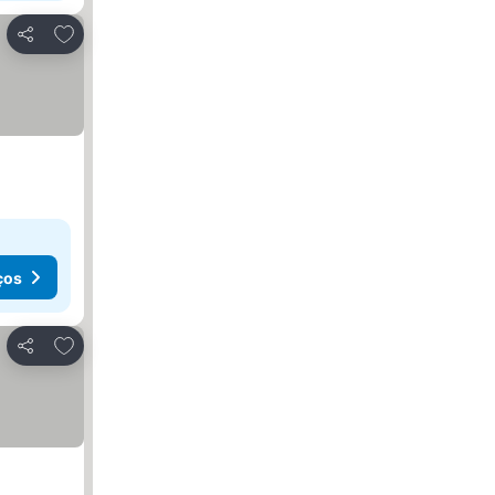
Adicionar aos favoritos
Partilhar
ços
Adicionar aos favoritos
Partilhar