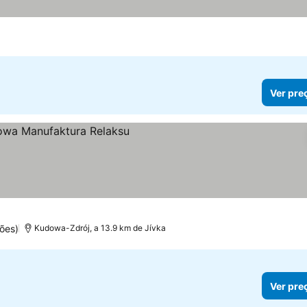
Ver pre
reços
ões)
Kudowa-Zdrój, a 13.9 km de Jívka
Ver pre