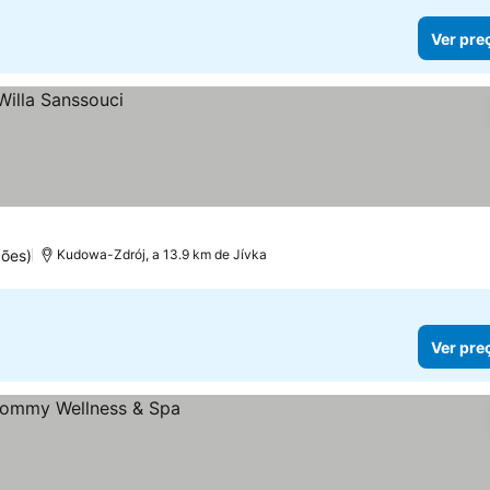
Ver pre
ções)
Kudowa-Zdrój, a 13.9 km de Jívka
Ver pre