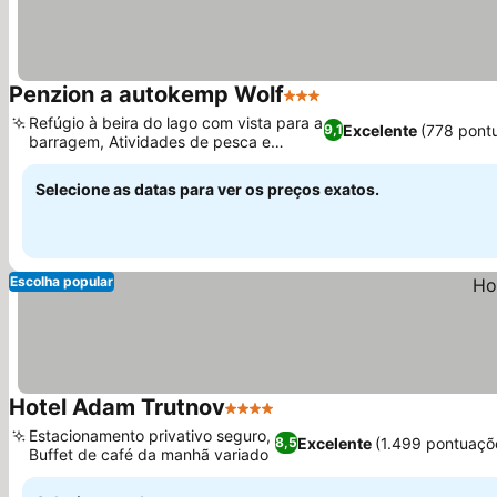
Penzion a autokemp Wolf
3 Estrelas
Ver preços
Refúgio à beira do lago com vista para a
Excelente
(778 pont
9,1
barragem, Atividades de pesca e
Ver preços
equitação
Selecione as datas para ver os preços exatos.
Escolha popular
Hotel Adam Trutnov
4 Estrelas
Ver preços
Estacionamento privativo seguro,
Excelente
(1.499 pontuaçõ
8,5
Buffet de café da manhã variado
Ver preços