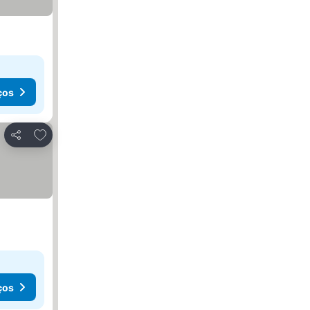
ços
Adicionar aos favoritos
Partilhar
ços