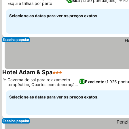
Boa
(1.130 pontuações)
7,7
Adr
Esqui e trilhas por perto
Ver preços
Selecione as datas para ver os preços exatos.
Escolha popular
Hotel Adam & Spa
3 Estrelas
Ver preços
Caverna de sal para relaxamento
Excelente
(1.925 pont
8,8
terapêutico, Quartos com decoração
Ver preços
clássica
Selecione as datas para ver os preços exatos.
Escolha popular