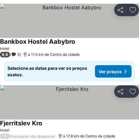
Partilhar
Ad
Bankbox Hostel Aabybro
Hotel
6,6
5
a 11.5 km de Centro da cidade
Selecione as datas para ver os preços
Ver preços
exatos.
Partilhar
Ad
Fjerritslev Kro
Hotel
/
a 17.8 km de Centro da cidade
Pontuação não disponível