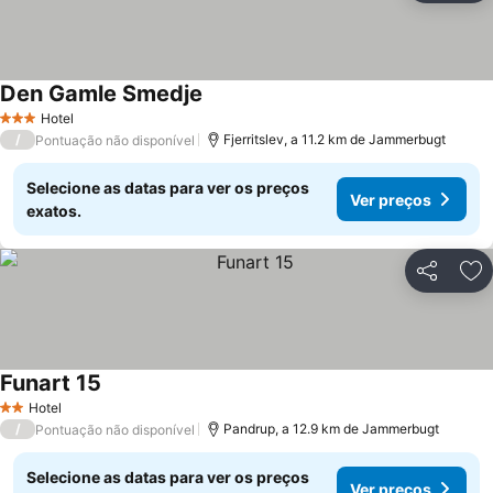
Den Gamle Smedje
Hotel
3 Estrelas
/
Fjerritslev, a 11.2 km de Jammerbugt
Pontuação não disponível
Selecione as datas para ver os preços
Ver preços
exatos.
Partilhar
Ad
Funart 15
Hotel
2 Estrelas
/
Pandrup, a 12.9 km de Jammerbugt
Pontuação não disponível
Selecione as datas para ver os preços
Ver preços