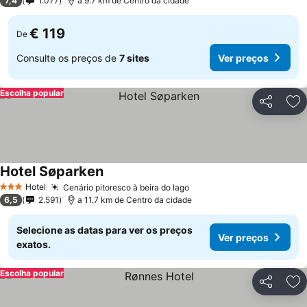
7,4
1.077
a 9.7 km de Centro da cidade
€ 119
De
Consulte os preços de
7 sites
Ver preços
Escolha popular
Partilhar
Ad
Hotel Søparken
Hotel
Cenário pitoresco à beira do lago
3 Estrelas
6,5
2.591
a 11.7 km de Centro da cidade
Selecione as datas para ver os preços
Ver preços
exatos.
Escolha popular
Partilhar
Ad