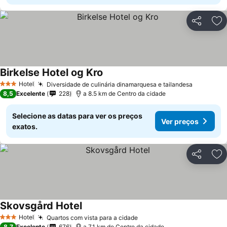
Partilhar
Ad
Birkelse Hotel og Kro
Hotel
Diversidade de culinária dinamarquesa e tailandesa
3 Estrelas
8,5
Excelente
228
a 8.5 km de Centro da cidade
Selecione as datas para ver os preços
Ver preços
exatos.
Partilhar
Ad
Skovsgård Hotel
Hotel
Quartos com vista para a cidade
3 Estrelas
8,7
Excelente
676
a 7.1 km de Centro da cidade