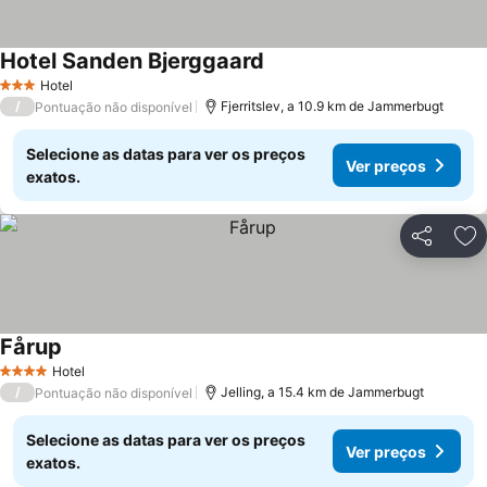
Hotel Sanden Bjerggaard
Hotel
3 Estrelas
/
Fjerritslev, a 10.9 km de Jammerbugt
Pontuação não disponível
Selecione as datas para ver os preços
Ver preços
exatos.
Partilhar
Ad
Fårup
Hotel
4 Estrelas
/
Jelling, a 15.4 km de Jammerbugt
Pontuação não disponível
Selecione as datas para ver os preços
Ver preços
exatos.