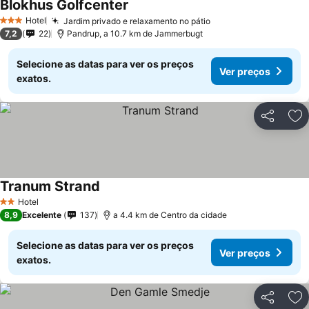
Blokhus Golfcenter
Hotel
Jardim privado e relaxamento no pátio
3 Estrelas
7,2
22
Pandrup, a 10.7 km de Jammerbugt
Selecione as datas para ver os preços
Ver preços
exatos.
Partilhar
Ad
Tranum Strand
Hotel
2 Estrelas
8,9
Excelente
137
a 4.4 km de Centro da cidade
Selecione as datas para ver os preços
Ver preços
exatos.
Partilhar
Ad