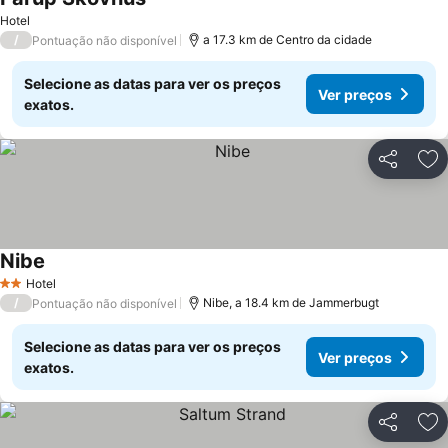
Hotel
/
a 17.3 km de Centro da cidade
Pontuação não disponível
Selecione as datas para ver os preços
Ver preços
exatos.
Partilhar
Ad
Nibe
Hotel
2 Estrelas
/
Nibe, a 18.4 km de Jammerbugt
Pontuação não disponível
Selecione as datas para ver os preços
Ver preços
exatos.
Partilhar
Ad