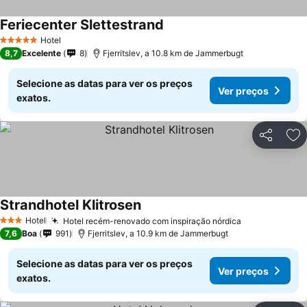
Feriecenter Slettestrand
Hotel
5 Estrelas
8,7
Excelente
8
Fjerritslev, a 10.8 km de Jammerbugt
Selecione as datas para ver os preços
Ver preços
exatos.
Partilhar
Ad
Strandhotel Klitrosen
Hotel
Hotel recém-renovado com inspiração nórdica
3 Estrelas
7,6
Boa
991
Fjerritslev, a 10.9 km de Jammerbugt
Selecione as datas para ver os preços
Ver preços
exatos.