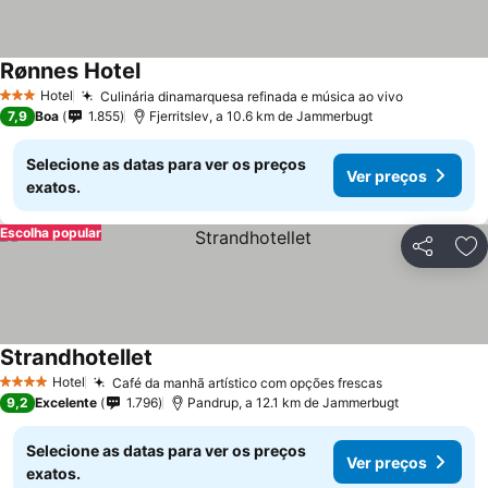
Rønnes Hotel
Hotel
Culinária dinamarquesa refinada e música ao vivo
3 Estrelas
7,9
Boa
1.855
Fjerritslev, a 10.6 km de Jammerbugt
Selecione as datas para ver os preços
Ver preços
exatos.
Escolha popular
Partilhar
Ad
Strandhotellet
Hotel
Café da manhã artístico com opções frescas
4 Estrelas
9,2
Excelente
1.796
Pandrup, a 12.1 km de Jammerbugt
Selecione as datas para ver os preços
Ver preços
exatos.