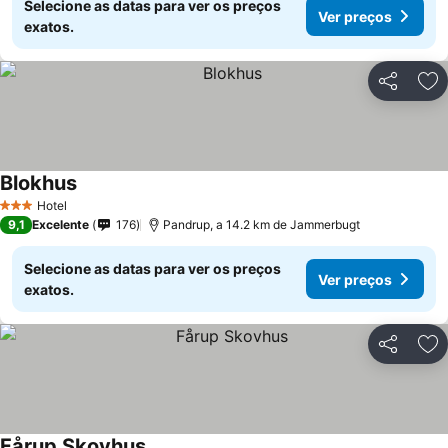
Selecione as datas para ver os preços
Ver preços
exatos.
Partilhar
Ad
Blokhus
Hotel
3 Estrelas
9,1
Excelente
176
Pandrup, a 14.2 km de Jammerbugt
Selecione as datas para ver os preços
Ver preços
exatos.
Partilhar
Ad
Fårup Skovhus