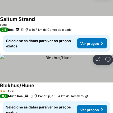
Saltum Strand
Hotel
7,5
Boa
8
a 16.7 km de Centro da cidade
Selecione as datas para ver os preços
Ver preços
exatos.
Partilhar
Ad
Blokhus/Hune
Hotel
2 Estrelas
8,1
Muito boa
9
Pandrup, a 13.4 km de Jammerbugt
Selecione as datas para ver os preços
Ver preços
exatos.