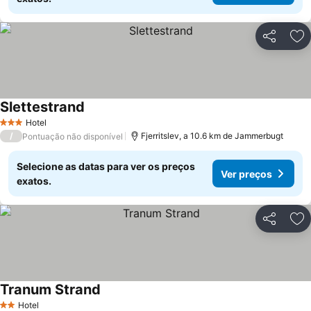
Partilhar
Ad
Slettestrand
Hotel
3 Estrelas
/
Fjerritslev, a 10.6 km de Jammerbugt
Pontuação não disponível
Selecione as datas para ver os preços
Ver preços
exatos.
Partilhar
Ad
Tranum Strand
Hotel
2 Estrelas