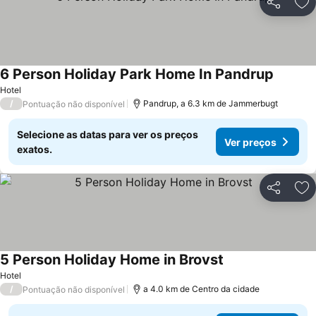
Partilhar
Ad
6 Person Holiday Park Home In Pandrup
Hotel
/
Pandrup, a 6.3 km de Jammerbugt
Pontuação não disponível
Selecione as datas para ver os preços
Ver preços
exatos.
Partilhar
Ad
5 Person Holiday Home in Brovst
Hotel
/
a 4.0 km de Centro da cidade
Pontuação não disponível