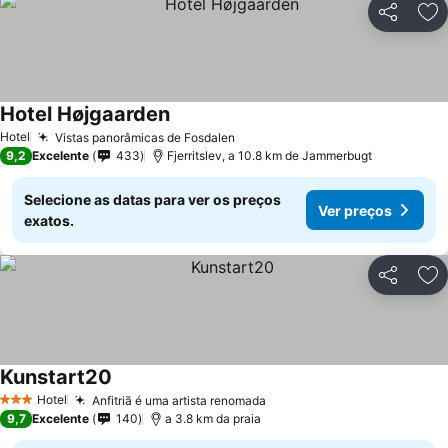
Partilhar
Ad
Hotel Højgaarden
Hotel
Vistas panorâmicas de Fosdalen
9,2
Excelente
433
Fjerritslev, a 10.8 km de Jammerbugt
Selecione as datas para ver os preços
Ver preços
exatos.
Partilhar
Ad
Kunstart20
Hotel
Anfitriã é uma artista renomada
3 Estrelas
9,7
Excelente
140
a 3.8 km da praia