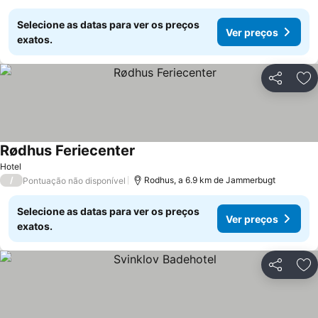
Selecione as datas para ver os preços
Ver preços
exatos.
Partilhar
Ad
Rødhus Feriecenter
Hotel
/
Rodhus, a 6.9 km de Jammerbugt
Pontuação não disponível
Selecione as datas para ver os preços
Ver preços
exatos.
Partilhar
Ad