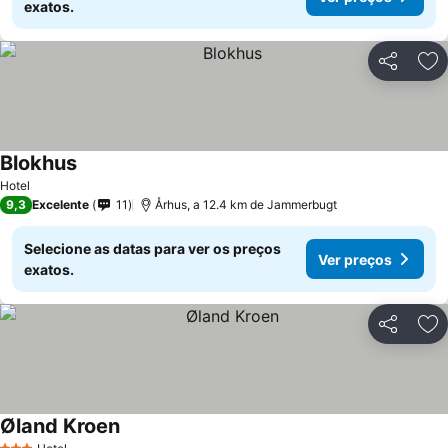
exatos.
Partilhar
Ad
Blokhus
Hotel
9,3
Excelente
11
Århus, a 12.4 km de Jammerbugt
Selecione as datas para ver os preços
Ver preços
exatos.
Partilhar
Ad
Øland Kroen