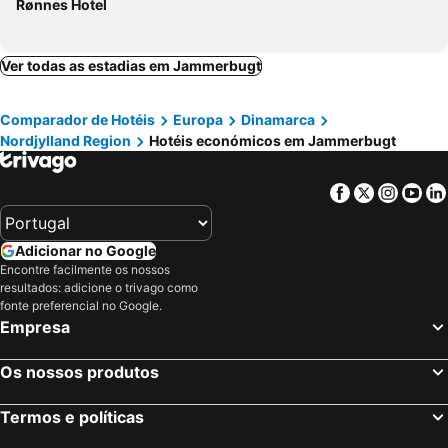
Rønnes Hotel
Ver todas as estadias em Jammerbugt
Comparador de Hotéis
Europa
Dinamarca
Nordjylland Region
Hotéis económicos em Jammerbugt
Facebook
Twitter
Insta
Yo
Adicionar no Google
Encontre facilmente os nossos
resultados: adicione o trivago como
fonte preferencial no Google.
Empresa
Os nossos produtos
Termos e políticas