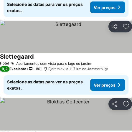
Selecione as datas para ver os preços
Ver preços
exatos.
Partilhar
Ad
Slettegaard
Hotel
Apartamentos com vista para o lago ou jardim
9,2
Excelente
180
Fjerritslev, a 11.7 km de Jammerbugt
Selecione as datas para ver os preços
Ver preços
exatos.
Partilhar
Ad