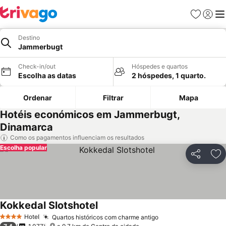
Favoritos
Iniciar
Me
Destino
Jammerbugt
Check-in/out
Hóspedes e quartos
Escolha as datas
2 hóspedes, 1 quarto.
Ordenar
Filtrar
Mapa
Hotéis económicos em Jammerbugt,
Dinamarca
Como os pagamentos influenciam os resultados
Escolha popular
Partilhar
Ad
Kokkedal Slotshotel
Hotel
Quartos históricos com charme antigo
4 Estrelas