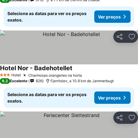
Selecione as datas para ver os preços
Ver preços
exatos.
Partilhar
Ad
Hotel Nor - Badehotellet
Hotel
Charmosas orangeries na horta
3 Estrelas
9,2
Excelente
826
Fjerritslev, a 10.9 km de Jammerbugt
Selecione as datas para ver os preços
Ver preços
exatos.
Partilhar
Ad