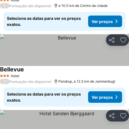
Hotel
3 Estrelas
/
a 10.0 km de Centro da cidade
Pontuação não disponível
Selecione as datas para ver os preços
Ver preços
exatos.
Partilhar
Ad
Bellevue
Hotel
3 Estrelas
/
Pandrup, a 12.3 km de Jammerbugt
Pontuação não disponível
Selecione as datas para ver os preços
Ver preços
exatos.
Partilhar
Ad