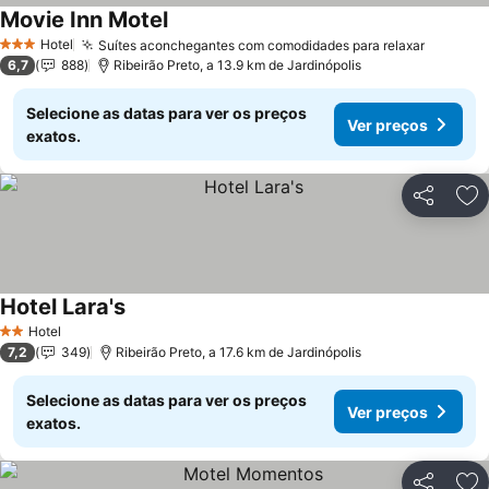
Movie Inn Motel
Hotel
Suítes aconchegantes com comodidades para relaxar
3 Estrelas
6,7
888
Ribeirão Preto, a 13.9 km de Jardinópolis
Selecione as datas para ver os preços
Ver preços
exatos.
Partilhar
Ad
Hotel Lara's
Hotel
2 Estrelas
7,2
349
Ribeirão Preto, a 17.6 km de Jardinópolis
Selecione as datas para ver os preços
Ver preços
exatos.