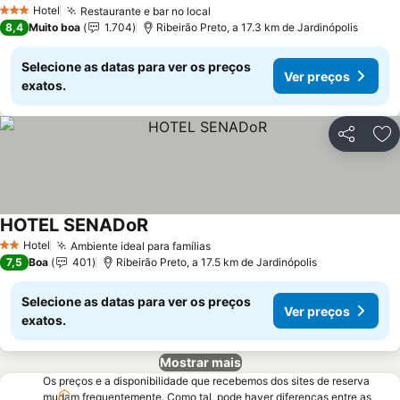
Hotel
Restaurante e bar no local
3 Estrelas
8,4
Muito boa
1.704
Ribeirão Preto, a 17.3 km de Jardinópolis
Selecione as datas para ver os preços
Ver preços
exatos.
Partilhar
Ad
HOTEL SENADoR
Hotel
Ambiente ideal para famílias
2 Estrelas
7,5
Boa
401
Ribeirão Preto, a 17.5 km de Jardinópolis
Selecione as datas para ver os preços
Ver preços
exatos.
Mostrar mais
Os preços e a disponibilidade que recebemos dos sites de reserva
mudam frequentemente. Como tal, pode haver diferenças entre as