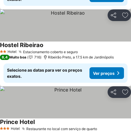
Partilhar
Ad
Hostel Ribeirao
Hotel
Estacionamento coberto e seguro
2 Estrelas
8,4
Muito boa
716
Ribeirão Preto, a 17.5 km de Jardinópolis
Selecione as datas para ver os preços
Ver preços
exatos.
Partilhar
Ad
Prince Hotel
Hotel
Restaurante no local com serviço de quarto
3 Estrelas