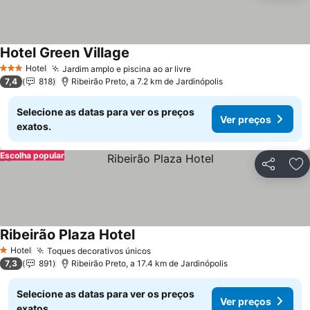
Hotel Green Village
Hotel
Jardim amplo e piscina ao ar livre
3 Estrelas
7,4
818
Ribeirão Preto, a 7.2 km de Jardinópolis
Selecione as datas para ver os preços
Ver preços
exatos.
Escolha popular
Partilhar
Ad
Ribeirão Plaza Hotel
Hotel
Toques decorativos únicos
1 Estrelas
7,3
891
Ribeirão Preto, a 17.4 km de Jardinópolis
Selecione as datas para ver os preços
Ver preços
exatos.