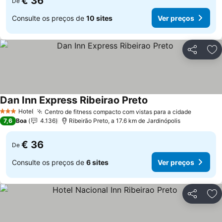
€ 36
De
Consulte os preços de
10 sites
Ver preços
Partilhar
Ad
Dan Inn Express Ribeirao Preto
Hotel
Centro de fitness compacto com vistas para a cidade
3 Estrelas
7,6
Boa
4.136
Ribeirão Preto, a 17.6 km de Jardinópolis
€ 36
De
Consulte os preços de
6 sites
Ver preços
Partilhar
Ad