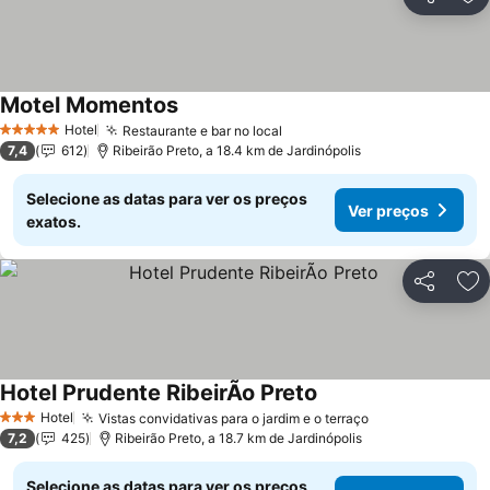
Partilhar
Ad
Motel Momentos
Hotel
Restaurante e bar no local
5 Estrelas
7,4
612
Ribeirão Preto, a 18.4 km de Jardinópolis
Selecione as datas para ver os preços
Ver preços
exatos.
Partilhar
Ad
Hotel Prudente RibeirÃo Preto
Hotel
Vistas convidativas para o jardim e o terraço
3 Estrelas
7,2
425
Ribeirão Preto, a 18.7 km de Jardinópolis
Selecione as datas para ver os preços