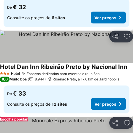
€ 32
De
Consulte os preços de
6 sites
Ver preços
Partilhar
Ad
Hotel Dan Inn Ribeirão Preto by Nacional Inn
Hotel
Espaços dedicados para eventos e reuniões
3 Estrelas
8,0
Muito boa
8.944
Ribeirão Preto, a 17.6 km de Jardinópolis
€ 33
De
Consulte os preços de
12 sites
Ver preços
Escolha popular
Partilhar
Ad