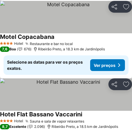
Partilhar
Ad
Motel Copacabana
Hotel
Restaurante e bar no local
4 Estrelas
7,6
Boa
676
Ribeirão Preto, a 18.3 km de Jardinópolis
Selecione as datas para ver os preços
Ver preços
exatos.
Partilhar
Ad
Hotel Flat Bassano Vaccarini
Hotel
Sauna e sala de vapor relaxantes
4 Estrelas
8,7
Excelente
2.096
Ribeirão Preto, a 18.5 km de Jardinópolis