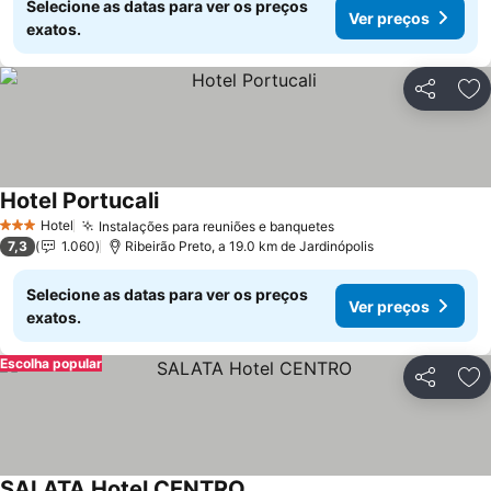
Selecione as datas para ver os preços
Ver preços
exatos.
Partilhar
Ad
Hotel Portucali
Hotel
Instalações para reuniões e banquetes
3 Estrelas
7,3
1.060
Ribeirão Preto, a 19.0 km de Jardinópolis
Selecione as datas para ver os preços
Ver preços
exatos.
Escolha popular
Partilhar
Ad
SALATA Hotel CENTRO