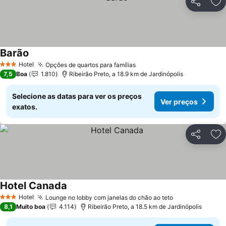
Partilhar
Ad
Barão
Hotel
Opções de quartos para famílias
3 Estrelas
7,5
Boa
1.810
Ribeirão Preto, a 18.9 km de Jardinópolis
Selecione as datas para ver os preços
Ver preços
exatos.
Partilhar
Ad
Hotel Canada
Hotel
Lounge no lobby com janelas do chão ao teto
3 Estrelas
8,1
Muito boa
4.114
Ribeirão Preto, a 18.5 km de Jardinópolis