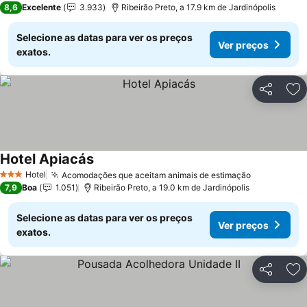
8,6
Excelente
3.933
Ribeirão Preto, a 17.9 km de Jardinópolis
Selecione as datas para ver os preços
Ver preços
exatos.
Partilhar
Ad
Hotel Apiacás
Hotel
Acomodações que aceitam animais de estimação
3 Estrelas
7,9
Boa
1.051
Ribeirão Preto, a 19.0 km de Jardinópolis
Selecione as datas para ver os preços
Ver preços
exatos.
Partilhar
Ad