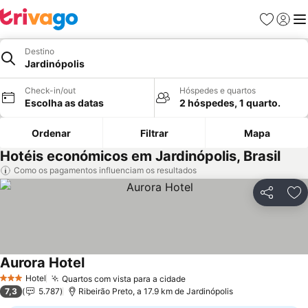
Favoritos
Iniciar
Me
Destino
Jardinópolis
Check-in/out
Hóspedes e quartos
Escolha as datas
2 hóspedes, 1 quarto.
Ordenar
Filtrar
Mapa
Hotéis económicos em Jardinópolis, Brasil
Como os pagamentos influenciam os resultados
Partilhar
Ad
Aurora Hotel
Hotel
Quartos com vista para a cidade
3 Estrelas
7,3
5.787
Ribeirão Preto, a 17.9 km de Jardinópolis