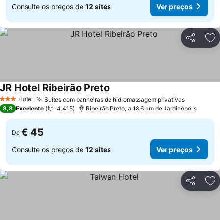
Consulte os preços de
12 sites
Ver preços
Partilhar
Ad
JR Hotel Ribeirão Preto
Hotel
Suítes com banheiras de hidromassagem privativas
3 Estrelas
8,8
Excelente
4.415
Ribeirão Preto, a 18.6 km de Jardinópolis
€ 45
De
Consulte os preços de
12 sites
Ver preços
Partilhar
Ad