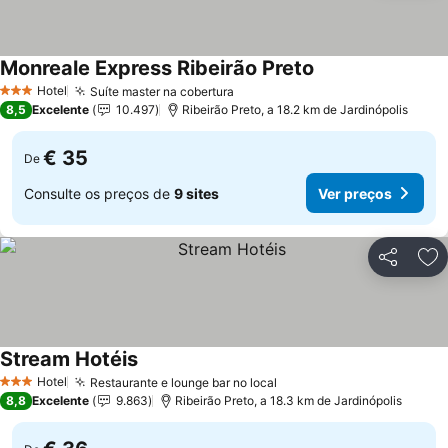
Monreale Express Ribeirão Preto
Hotel
Suíte master na cobertura
3 Estrelas
8,5
Excelente
10.497
Ribeirão Preto, a 18.2 km de Jardinópolis
€ 35
De
Consulte os preços de
9 sites
Ver preços
Partilhar
Ad
Stream Hotéis
Hotel
Restaurante e lounge bar no local
3 Estrelas
8,8
Excelente
9.863
Ribeirão Preto, a 18.3 km de Jardinópolis