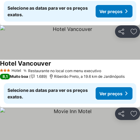
Selecione as datas para ver os preços
Ver preços
exatos.
Partilhar
Ad
Hotel Vancouver
Hotel
Restaurante no local com menu executivo
3 Estrelas
8,1
Muito boa
1.689
Ribeirão Preto, a 19.6 km de Jardinópolis
Selecione as datas para ver os preços
Ver preços
exatos.
Partilhar
Ad