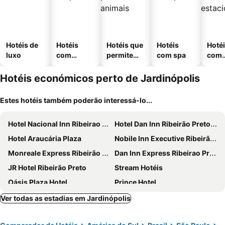
Hotéis de
Hotéis
Hotéis que
Hotéis
Hoté
luxo
com
permitem
com spa
com
piscinas
animais
esta
ment
Hotéis económicos perto de Jardinópolis
Estes hotéis também poderão interessá-lo...
Hotel Nacional Inn Ribeirao Preto
Hotel Dan Inn Ribeirão Preto by Nacional Inn
Hotel Araucária Plaza
Nobile Inn Executive Ribeirão Preto
Monreale Express Ribeirão Preto
Dan Inn Express Ribeirao Preto
JR Hotel Ribeirão Preto
Stream Hotéis
Oásis Plaza Hotel
Prince Hotel
Rp Hotel
Shangrila
Ver todas as estadias em Jardinópolis
Hotel Canada
OYO Hotel Vila Rica, Ribeirão Preto