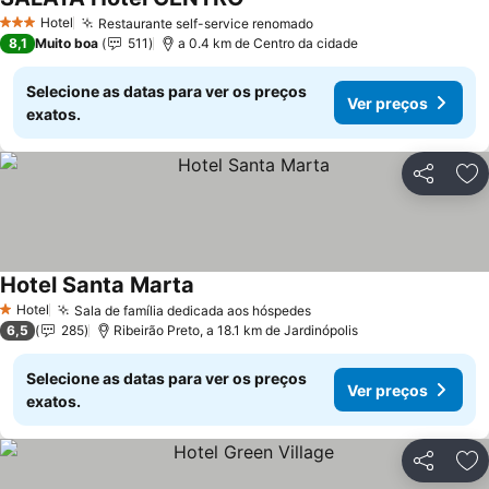
Hotel
Restaurante self-service renomado
3 Estrelas
8,1
Muito boa
511
a 0.4 km de Centro da cidade
Selecione as datas para ver os preços
Ver preços
exatos.
Partilhar
Ad
Hotel Santa Marta
Hotel
Sala de família dedicada aos hóspedes
1 Estrelas
6,5
285
Ribeirão Preto, a 18.1 km de Jardinópolis
Selecione as datas para ver os preços
Ver preços
exatos.
Partilhar
Ad