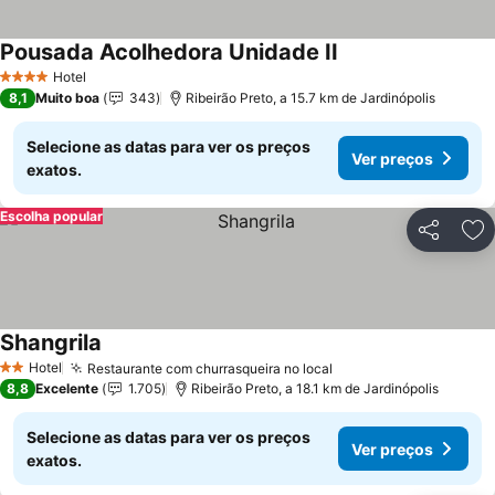
Pousada Acolhedora Unidade II
Hotel
4 Estrelas
8,1
Muito boa
343
Ribeirão Preto, a 15.7 km de Jardinópolis
Selecione as datas para ver os preços
Ver preços
exatos.
Escolha popular
Partilhar
Ad
Shangrila
Hotel
Restaurante com churrasqueira no local
2 Estrelas
8,8
Excelente
1.705
Ribeirão Preto, a 18.1 km de Jardinópolis
Selecione as datas para ver os preços
Ver preços
exatos.