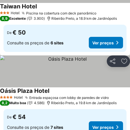
Taiwan Hotel
Hotel
Piscina na cobertura com deck panorâmico
3 Estrelas
8,9
Excelente
3.900
Ribeirão Preto, a 18.9 km de Jardinópolis
€ 50
De
Consulte os preços de
6 sites
Ver preços
Partilhar
Ad
Oásis Plaza Hotel
Hotel
Entrada espaçosa com lobby de paredes de vidro
4 Estrelas
8,2
Muito boa
4.586
Ribeirão Preto, a 19.8 km de Jardinópolis
€ 54
De
Consulte os preços de
7 sites
Ver preços