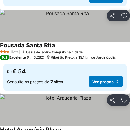
Partilhar
Ad
Pousada Santa Rita
Hotel
Oásis de jardim tranquilo na cidade
3 Estrelas
9,2
Excelente
3.282
Ribeirão Preto, a 19.1 km de Jardinópolis
€ 54
De
Consulte os preços de
7 sites
Ver preços
Partilhar
Ad
Hotel Araucária Plaza