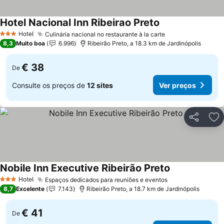
Hotel Nacional Inn Ribeirao Preto
Hotel
Culinária nacional no restaurante à la carte
3 Estrelas
8,3
Muito boa
6.996
Ribeirão Preto, a 18.3 km de Jardinópolis
€ 38
De
Consulte os preços de
12 sites
Ver preços
Partilhar
Ad
Nobile Inn Executive Ribeirão Preto
Hotel
Espaços dedicados para reuniões e eventos
3 Estrelas
8,7
Excelente
7.143
Ribeirão Preto, a 18.7 km de Jardinópolis
€ 41
De