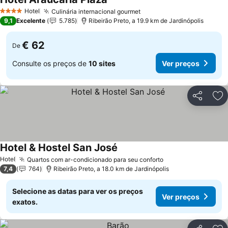
Hotel
Culinária internacional gourmet
4 Estrelas
9,1
Excelente
5.785
Ribeirão Preto, a 19.9 km de Jardinópolis
€ 62
De
Consulte os preços de
10 sites
Ver preços
Partilhar
Ad
Hotel & Hostel San José
Hotel
Quartos com ar-condicionado para seu conforto
7,4
764
Ribeirão Preto, a 18.0 km de Jardinópolis
Selecione as datas para ver os preços
Ver preços
exatos.