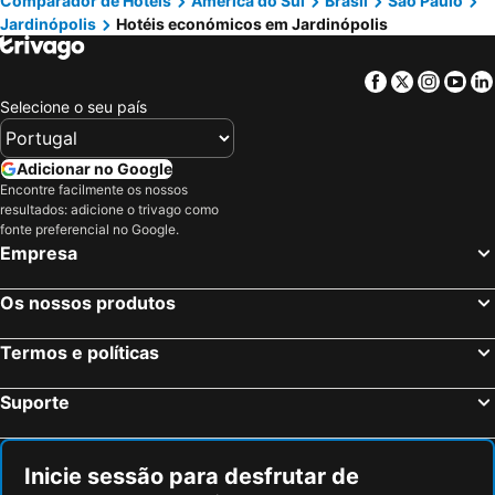
Comparador de Hotéis
América do Sul
Brasil
São Paulo
Aurora Hotel
Hotel Santa Marta
Jardinópolis
Hotéis económicos em Jardinópolis
Taiwan Hotel
Hotel Portucali
Hotel Nova Sorocabana
Hotel Flat Bassano Vaccarini
Facebook
Twitter
Insta
Yo
Barão
Hotel do Baú
Selecione o seu país
Pousada Santa Rita
Pousada Acolhedora Unidade II
Hotel Amaz
Jardin Park Hotel
Adicionar no Google
Encontre facilmente os nossos
Arq Inn Hotel
Hotel & Hostel San José
resultados: adicione o trivago como
Motel Copacabana
Plaza Inn Master
fonte preferencial no Google.
Empresa
Hotel Vancouver
Hotel Lara's
Hotel Apiacás
Os nossos produtos
Termos e políticas
Suporte
Inicie sessão para desfrutar de