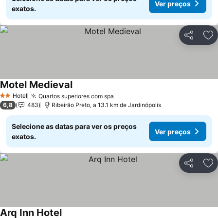
Ver preços
exatos.
Partilhar
Ad
Motel Medieval
Hotel
Quartos superiores com spa
2 Estrelas
6,8
483
Ribeirão Preto, a 13.1 km de Jardinópolis
Selecione as datas para ver os preços
Ver preços
exatos.
Partilhar
Ad
Arq Inn Hotel