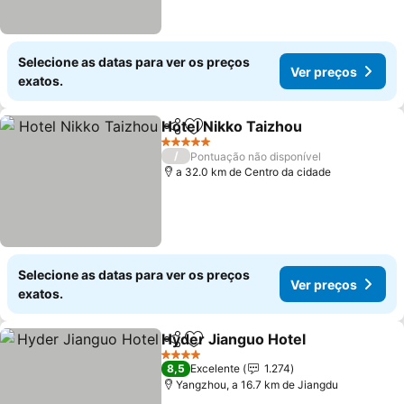
Selecione as datas para ver os preços
Ver preços
exatos.
Hotel Nikko Taizhou
Partilhar
Adicionar aos favoritos
5 Estrelas
/
Pontuação não disponível
a 32.0 km de Centro da cidade
Selecione as datas para ver os preços
Ver preços
exatos.
Hyder Jianguo Hotel
Partilhar
Adicionar aos favoritos
4 Estrelas
8,5
Excelente
1.274
Yangzhou, a 16.7 km de Jiangdu