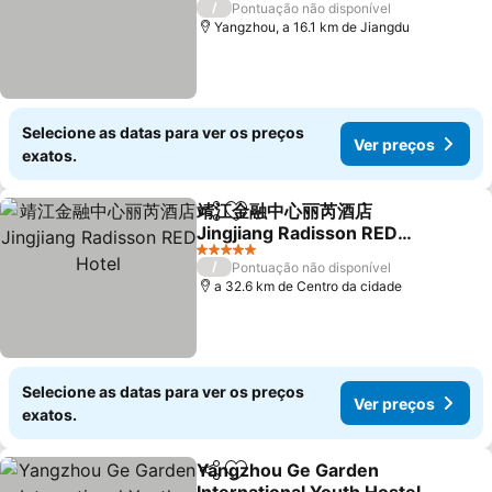
/
Pontuação não disponível
Yangzhou, a 16.1 km de Jiangdu
Selecione as datas para ver os preços
Ver preços
exatos.
靖江金融中心丽芮酒店
Partilhar
Adicionar aos favoritos
Jingjiang Radisson RED
Hotel
5 Estrelas
/
Pontuação não disponível
a 32.6 km de Centro da cidade
Selecione as datas para ver os preços
Ver preços
exatos.
Yangzhou Ge Garden
Partilhar
Adicionar aos favoritos