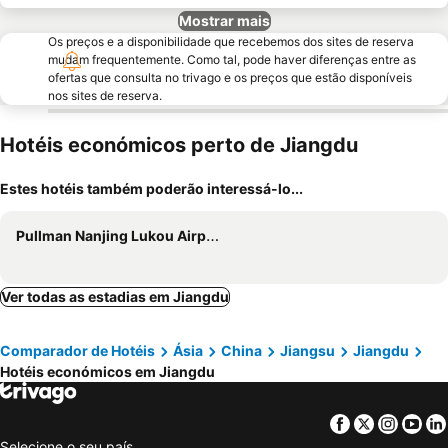
Mostrar mais
Os preços e a disponibilidade que recebemos dos sites de reserva
mudam frequentemente. Como tal, pode haver diferenças entre as
ofertas que consulta no trivago e os preços que estão disponíveis
nos sites de reserva.
Hotéis económicos perto de Jiangdu
Estes hotéis também poderão interessá-lo...
Pullman Nanjing Lukou Airport
Ver todas as estadias em Jiangdu
Comparador de Hotéis
Ásia
China
Jiangsu
Jiangdu
Hotéis económicos em Jiangdu
Facebook
Twitter
Insta
Yo
Selecione o seu país