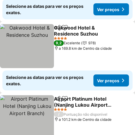
Selecione as datas para ver os preços
Ver preços
exatos.
Oakwood Hotel &
Partilhar
Adicionar aos favoritos
Residence Suzhou
4 Estrelas
9,2
Excelente
978
a 169.8 km de Centro da cidade
Selecione as datas para ver os preços
Ver preços
exatos.
Airport Platinum Hotel
Partilhar
Adicionar aos favoritos
(Nanjing Lukou Airport
Branch)
4 Estrelas
/
Pontuação não disponível
a 101.2 km de Centro da cidade