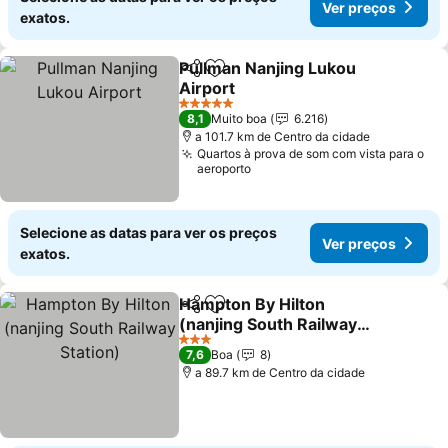
Ver preços
exatos.
Pullman Nanjing Lukou
Partilhar
Adicionar aos favoritos
Airport
5 Estrelas
8,1
Muito boa
6.216
a 101.7 km de Centro da cidade
Quartos à prova de som com vista para o
aeroporto
Selecione as datas para ver os preços
Ver preços
exatos.
Hampton By Hilton
Partilhar
Adicionar aos favoritos
(nanjing South Railway
Station)
3 Estrelas
7,6
Boa
8
a 89.7 km de Centro da cidade