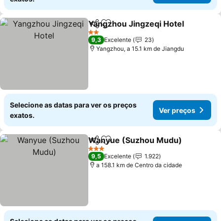
Yangzhou Jingzeqi Hotel
Partilhar
Adicionar aos favoritos
2 Estrelas
9,3
Excelente
23
Yangzhou, a 15.1 km de Jiangdu
Selecione as datas para ver os preços
Ver preços
exatos.
Wanyue (Suzhou Mudu)
Partilhar
Adicionar aos favoritos
3 Estrelas
9,5
Excelente
1.922
a 158.1 km de Centro da cidade