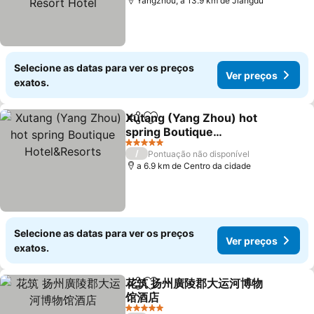
Yangzhou, a 13.9 km de Jiangdu
Selecione as datas para ver os preços
Ver preços
exatos.
Xutang (Yang Zhou) hot
Partilhar
Adicionar aos favoritos
spring Boutique
Hotel&Resorts
5 Estrelas
/
Pontuação não disponível
a 6.9 km de Centro da cidade
Selecione as datas para ver os preços
Ver preços
exatos.
花筑 扬州廣陵郡大运河博物
Partilhar
Adicionar aos favoritos
馆酒店
5 Estrelas