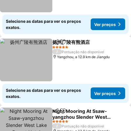
Selecione as datas para ver os preços
Ver preços
exatos.
扬州广陵有熊酒店
Partilhar
Adicionar aos favoritos
5 Estrelas
/
Pontuação não disponível
Yangzhou, a 12.9 km de Jiangdu
Selecione as datas para ver os preços
Ver preços
exatos.
Night Mooring At Ssaw-
Partilhar
Adicionar aos favoritos
yangzhou Slender West
Lake Resort Hotel
5 Estrelas
/
Pontuação não disponível