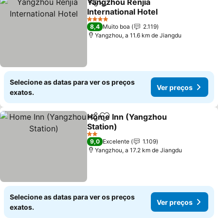
Yangzhou Renjia
Partilhar
Adicionar aos favoritos
International Hotel
4 Estrelas
8,4
Muito boa
2.119
Yangzhou, a 11.6 km de Jiangdu
Selecione as datas para ver os preços
Ver preços
exatos.
Home Inn (Yangzhou
Partilhar
Adicionar aos favoritos
Station)
2 Estrelas
9,0
Excelente
1.109
Yangzhou, a 17.2 km de Jiangdu
Selecione as datas para ver os preços
Ver preços
exatos.