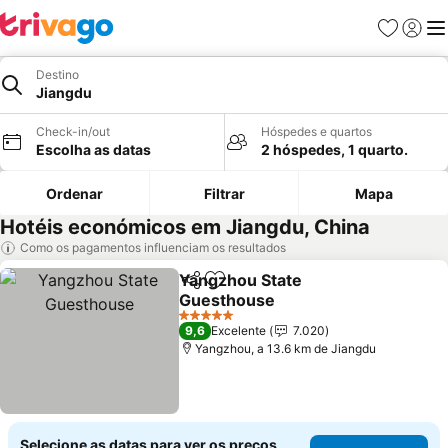
Favoritos
Iniciar
Me
Destino
Jiangdu
Check-in/out
Hóspedes e quartos
Escolha as datas
2 hóspedes, 1 quarto.
Ordenar
Filtrar
Mapa
Hotéis económicos em Jiangdu, China
Como os pagamentos influenciam os resultados
Yangzhou State
Partilhar
Adicionar aos favoritos
Guesthouse
5 Estrelas
9,6
Excelente
7.020
Yangzhou, a 13.6 km de Jiangdu
Selecione as datas para ver os preços