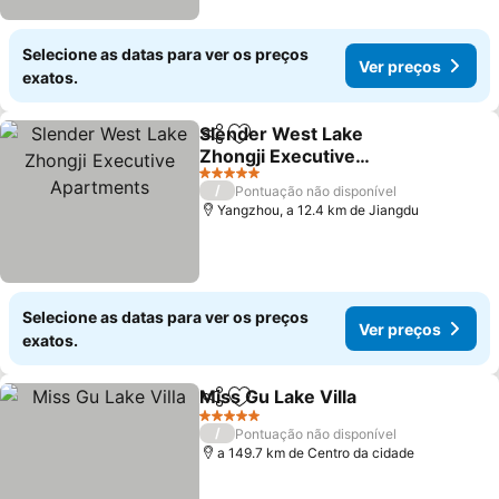
Selecione as datas para ver os preços
Ver preços
exatos.
Slender West Lake
Partilhar
Adicionar aos favoritos
Zhongji Executive
Apartments
5 Estrelas
/
Pontuação não disponível
Yangzhou, a 12.4 km de Jiangdu
Selecione as datas para ver os preços
Ver preços
exatos.
Miss Gu Lake Villa
Partilhar
Adicionar aos favoritos
5 Estrelas
/
Pontuação não disponível
a 149.7 km de Centro da cidade