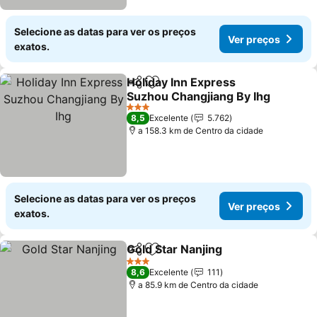
Selecione as datas para ver os preços
Ver preços
exatos.
Holiday Inn Express
Partilhar
Adicionar aos favoritos
Suzhou Changjiang By Ihg
3 Estrelas
8,5
Excelente
5.762
a 158.3 km de Centro da cidade
Selecione as datas para ver os preços
Ver preços
exatos.
Gold Star Nanjing
Partilhar
Adicionar aos favoritos
3 Estrelas
8,6
Excelente
111
a 85.9 km de Centro da cidade