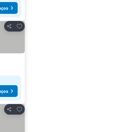
eços
Adicionar aos favoritos
Partilhar
eços
Adicionar aos favoritos
Partilhar