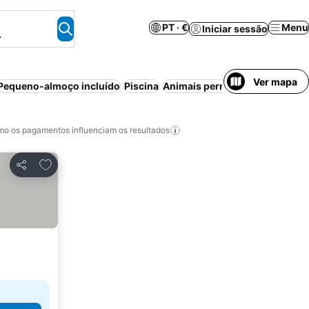
PT · €
Menu
Iniciar sessão
.
Ver mapa
Pequeno-almoço incluído
Piscina
Animais permitidos
Piscina int
o os pagamentos influenciam os resultados
Adicionar aos favoritos
Partilhar