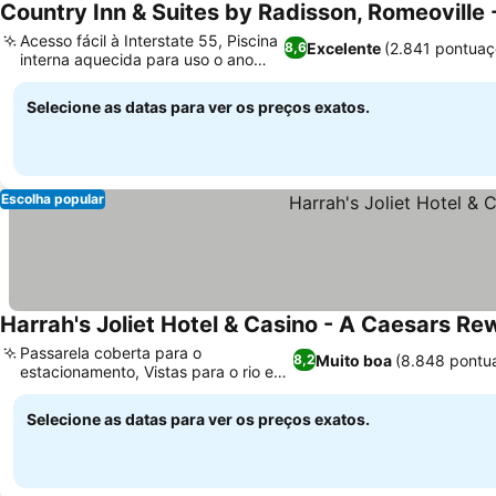
Country Inn & Suites by Radisson, Romeoville 
Acesso fácil à Interstate 55, Piscina
Excelente
(2.841 pontuaç
8,6
interna aquecida para uso o ano
todo
Selecione as datas para ver os preços exatos.
Escolha popular
Harrah's Joliet Hotel & Casino - A Caesars Re
Passarela coberta para o
Muito boa
(8.848 pontu
8,2
estacionamento, Vistas para o rio e
fogos de artifício
Selecione as datas para ver os preços exatos.