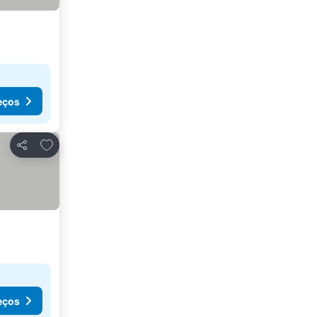
eços
Adicionar aos favoritos
Partilhar
eços