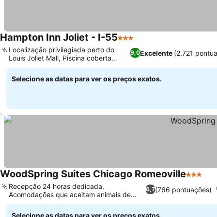
Hampton Inn Joliet - I-55
3 Estrelas
Localização privilegiada perto do
Excelente
(2.721 pontu
9,0
Louis Joliet Mall, Piscina coberta
convidativa
Selecione as datas para ver os preços exatos.
WoodSpring Suites Chicago Romeoville
3 Estrel
Recepção 24 horas dedicada,
(766 pontuações)
6,7
Acomodações que aceitam animais de
estimação
Selecione as datas para ver os preços exatos.