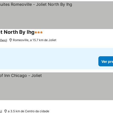
et North By Ihg
3 Estrelas
ções)
Romeoville, a 15.7 km de Joliet
Ver pr
s)
a 3.5 km de Centro da cidade