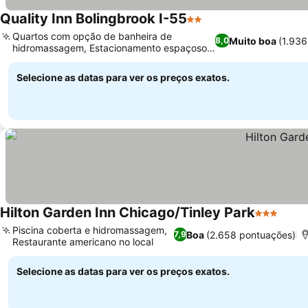
Quality Inn Bolingbrook I-55
2 Estrelas
Quartos com opção de banheira de
Muito boa
(1.93
8,0
hidromassagem, Estacionamento espaçoso
para todos os veículos
Selecione as datas para ver os preços exatos.
Hilton Garden Inn Chicago/Tinley Park
3 Estrelas
Piscina coberta e hidromassagem,
Boa
(2.658 pontuações)
7,9
Restaurante americano no local
Selecione as datas para ver os preços exatos.