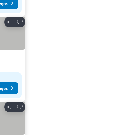
eços
Adicionar aos favoritos
Partilhar
eços
Adicionar aos favoritos
Partilhar