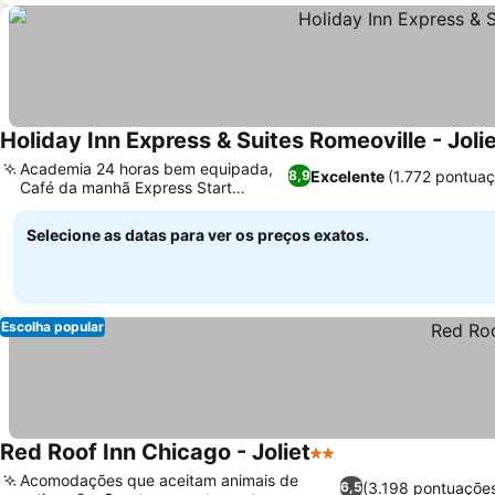
Holiday Inn Express & Suites Romeoville - Joli
Academia 24 horas bem equipada,
Excelente
(1.772 pontua
8,9
Café da manhã Express Start
exclusivo
Selecione as datas para ver os preços exatos.
Escolha popular
Red Roof Inn Chicago - Joliet
2 Estrelas
Acomodações que aceitam animais de
(3.198 pontuaçõe
6,5