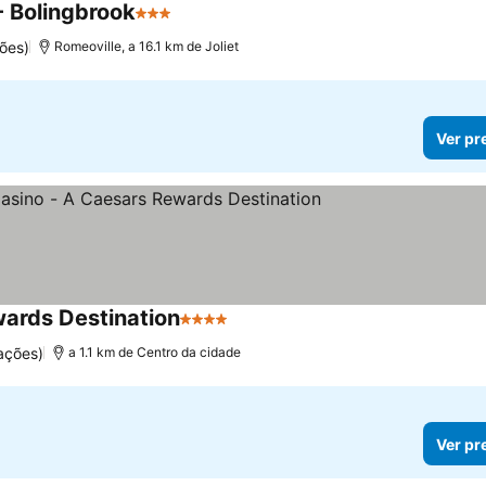
- Bolingbrook
3 Estrelas
ões)
Romeoville, a 16.1 km de Joliet
Ver pr
wards Destination
4 Estrelas
ações)
a 1.1 km de Centro da cidade
Ver pr