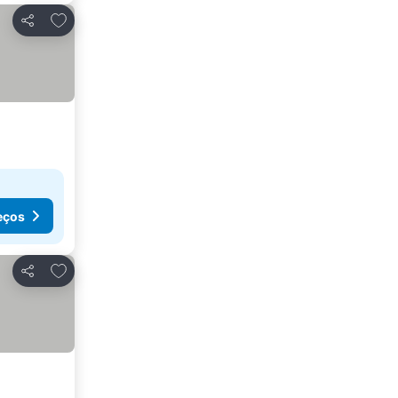
Adicionar aos favoritos
Partilhar
eços
Adicionar aos favoritos
Partilhar