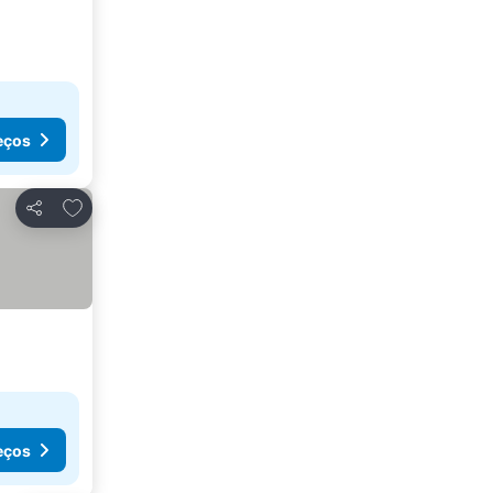
eços
Adicionar aos favoritos
Partilhar
eços