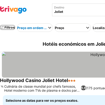
Destino
Filtros
Preço em ordem crescente
Preço
Localiz
Hotéis económicos em Joli
Hollywood Casino Joliet Hotel
3 Estrelas
Culinária de classe mundial por chefs famosos,
(175 pontua
6,8
Hotel moderno com TVs de plasma e docks para
iPod
Selecione as datas para ver os preços exatos.