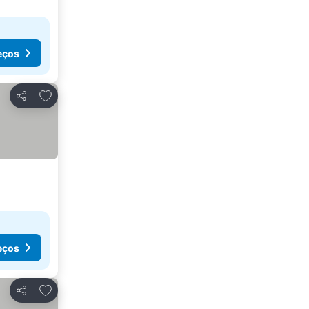
eços
Adicionar aos favoritos
Partilhar
eços
Adicionar aos favoritos
Partilhar