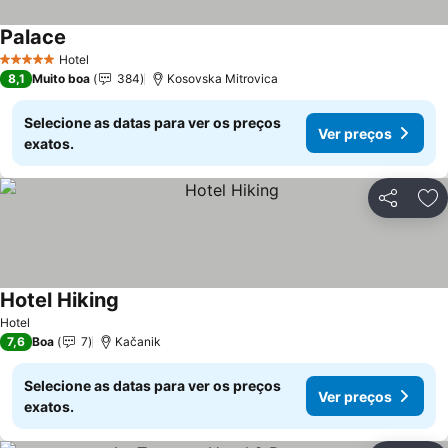
Palace
Hotel
5 Estrelas
8,1
Muito boa
384
Kosovska Mitrovica
Selecione as datas para ver os preços
Ver preços
exatos.
Partilhar
Ad
Hotel Hiking
Hotel
7,6
Boa
7
Kačanik
Selecione as datas para ver os preços
Ver preços
exatos.