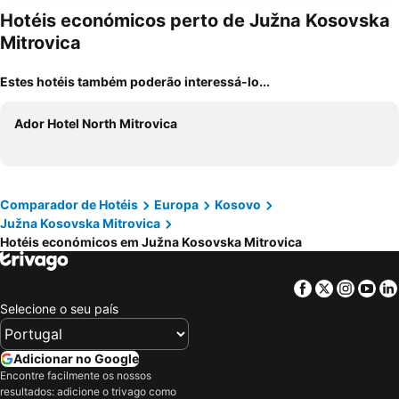
Hotéis económicos perto de Južna Kosovska
Mitrovica
Estes hotéis também poderão interessá-lo...
Ador Hotel North Mitrovica
Comparador de Hotéis
Europa
Kosovo
Južna Kosovska Mitrovica
Hotéis económicos em Južna Kosovska Mitrovica
Facebook
Twitter
Insta
Yo
Selecione o seu país
Adicionar no Google
Encontre facilmente os nossos
resultados: adicione o trivago como