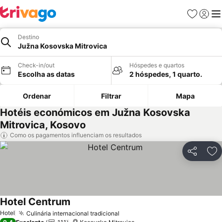
Favoritos
Iniciar
Me
Destino
Južna Kosovska Mitrovica
Check-in/out
Hóspedes e quartos
Escolha as datas
2 hóspedes, 1 quarto.
Ordenar
Filtrar
Mapa
Hotéis económicos em Južna Kosovska
Mitrovica, Kosovo
Como os pagamentos influenciam os resultados
Partilhar
Ad
Hotel Centrum
Hotel
Culinária internacional tradicional