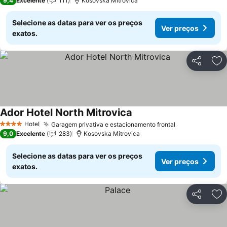
9,4
Excelente
111
Kosovska Mitrovica
Selecione as datas para ver os preços
Ver preços
exatos.
Partilhar
Ad
Ador Hotel North Mitrovica
Hotel
Garagem privativa e estacionamento frontal
4 Estrelas
9,0
Excelente
283
Kosovska Mitrovica
Selecione as datas para ver os preços
Ver preços
exatos.
Partilhar
Ad