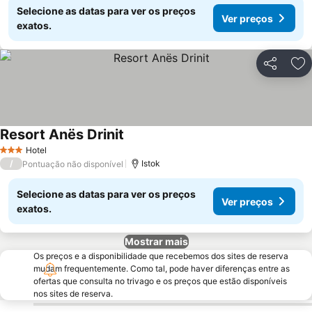
Selecione as datas para ver os preços
Ver preços
exatos.
Partilhar
Ad
Resort Anës Drinit
Hotel
3 Estrelas
/
Istok
Pontuação não disponível
Selecione as datas para ver os preços
Ver preços
exatos.
Mostrar mais
Os preços e a disponibilidade que recebemos dos sites de reserva
mudam frequentemente. Como tal, pode haver diferenças entre as
ofertas que consulta no trivago e os preços que estão disponíveis
nos sites de reserva.