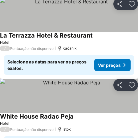
Partilhar
Ad
La Terrazza Hotel & Restaurant
Hotel
/
Kačanik
Pontuação não disponível
Selecione as datas para ver os preços
Ver preços
exatos.
Partilhar
Ad
White House Radac Peja
Hotel
/
Istok
Pontuação não disponível